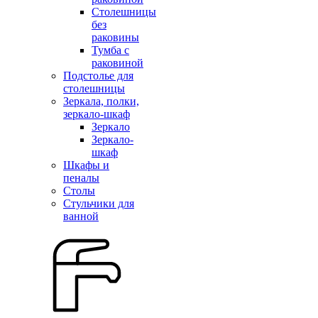
Столешницы
без
раковины
Тумба с
раковиной
Подстолье для
столешницы
Зеркала, полки,
зеркало-шкаф
Зеркало
Зеркало-
шкаф
Шкафы и
пеналы
Столы
Стульчики для
ванной