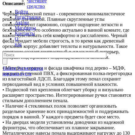
Чистящее
Описание:
средство
Войти
Черный подвесной пенал - современное минималистичное
Регистрация
решение для ванной. Плавные скругленные углы
Акции
символизируют гармонию, создают ощущение легкости и
Магазины
безопасности. Это особенно актуально в ванной комнате, где
Контакты
важно чувствовать себя комфортно и расслабленно. Черный
О
фасад придает мебели строгость, в то время как древесный
нас
ореховый корпус добавляет теплоты и натуральности. Такое
сочетание создает контрастный и изысканный интерьер,
который подчеркивает индивидуальность комнаты.
• Материал корпуса и фасада шкафчика под дерево – МДФ,
Войти
Регистрация
покрытый пленкой ПВХ, а фиксированная полка-перегородка
корзина пуста
из влагостойкой ЛДСП. Благодаря этому пенал сохранит
первозданный вид в условиях повышенной влажности.
• Подвесной тип крепления облегчает уборку и визуально
расширяет пространство. Интегрированные ручки становятся
стильным дополнением пенала.
• Наличие 4 стеклянных полок позволяет организовать
раздельное хранение всех принадлежностей и поддерживать
порядок в ванной. У каждого предмета будет свое место.
• На дверцах модели установлены доводчики из надежной
фурнитуры, что обеспечивает их плавное закрывание.
Металлические навесы пенала выдерживают нагрузку до 130