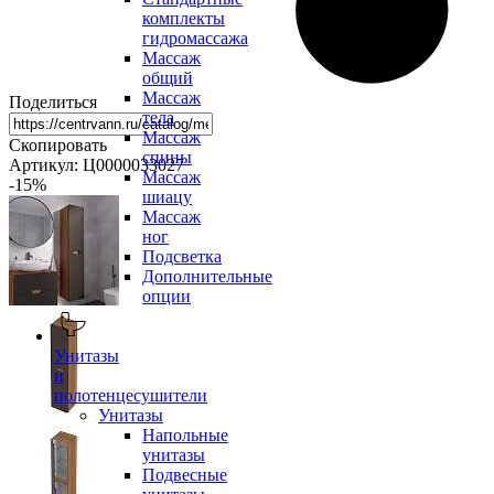
комплекты
гидромассажа
Массаж
общий
Массаж
Поделиться
тела
Массаж
Скопировать
спины
Артикул: Ц0000033027
Массаж
-15
%
шиацу
Массаж
ног
Подсветка
Дополнительные
опции
Унитазы
и
полотенцесушители
Унитазы
Напольные
унитазы
Подвесные