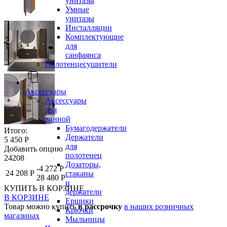
унитазы
Умные
унитазы
Инсталляции
Комплектующие
для
санфаянса
Полотенцесушители
Аксессуары
Аксессуары
для
ванной
Бумагодержатели
Итого:
Держатели
5 450 Р
для
Добавить опцию
полотенец
24208
Дозаторы,
-4 272 Р
24 208 Р
стаканы
28 480 Р
и
КУПИТЬ
В КОРЗИНЕ
держатели
В КОРЗИНЕ
Ершики
Товар можно купить
в рассрочку
в наших розничных
Крючки
магазинах
Мыльницы