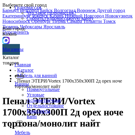
Выберите свой город
Гидромассаж
Барнаул
Белгород
Бийск
Волгоград
Воронеж
Другой город
Что такое гидромассаж?
Екатеринбург
Ижевск
Казань
Нижний Новгород
Новокузнецк
Собрать гидромассажную ванну
Новосибирск
Оренбург
Пермь
Самара
Тольятти
Томск
Тюмень
Чебоксары
Ярославль
Ваш город:
Перезвонить
Казань
Магазины
Каталог
товаров
Главная
-
Каталог
-
Мебель для ванной
- Пенал ЭТЕРИ/Vortex 1700х350х300П 2д орех ноче
Ванны
тортона/монолит найт
Прямоугольные
Угловые
Пенал ЭТЕРИ/Vortex
Асимметричные
Отдельностоящие
1700х350х300П 2д орех ноче
Комплекты
ванн
тортона/монолит найт
Мебель