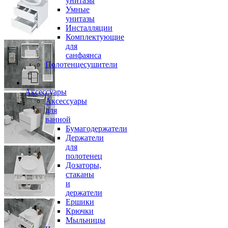
унитазы
Умные
унитазы
Инсталляции
Комплектующие
для
санфаянса
Полотенцесушители
Аксессуары
Аксессуары
для
ванной
Бумагодержатели
Держатели
для
полотенец
Дозаторы,
стаканы
и
держатели
Ершики
Крючки
Мыльницы