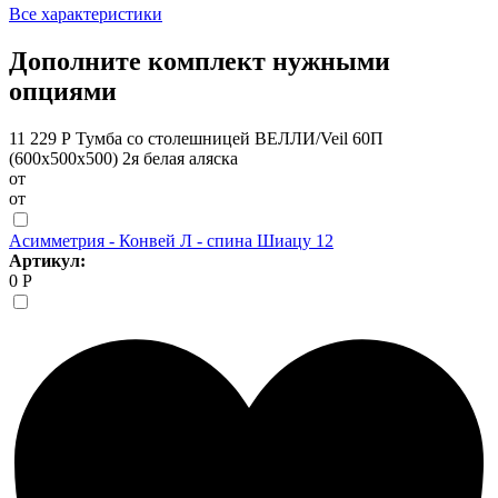
Все характеристики
Дополните комплект нужными
опциями
11 229 Р
Тумба со столешницей ВЕЛЛИ/Veil 60П
(600х500х500) 2я белая аляска
от
от
Асимметрия - Конвей Л - спина Шиацу 12
Артикул:
0 Р