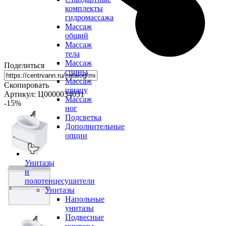
комплекты
гидромассажа
Массаж
общий
Массаж
тела
Массаж
Поделиться
спины
Массаж
Скопировать
шиацу
Артикул: Ц0000034031
Массаж
-15
%
ног
Подсветка
Дополнительные
опции
Унитазы
и
полотенцесушители
Унитазы
Напольные
унитазы
Подвесные