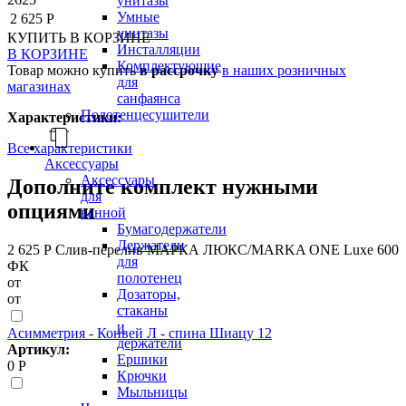
унитазы
Умные
2 625 Р
унитазы
КУПИТЬ
В КОРЗИНЕ
Инсталляции
В КОРЗИНЕ
Комплектующие
Товар можно купить
в рассрочку
в наших розничных
для
магазинах
санфаянса
Полотенцесушители
Характеристики:
Все характеристики
Аксессуары
Аксессуары
Дополните комплект нужными
для
опциями
ванной
Бумагодержатели
Держатели
2 625 Р
Слив-перелив МАРКА ЛЮКС/MARKA ONE Luxe 600
для
ФК
полотенец
от
Дозаторы,
от
стаканы
и
Асимметрия - Конвей Л - спина Шиацу 12
держатели
Артикул:
Ершики
0 Р
Крючки
Мыльницы