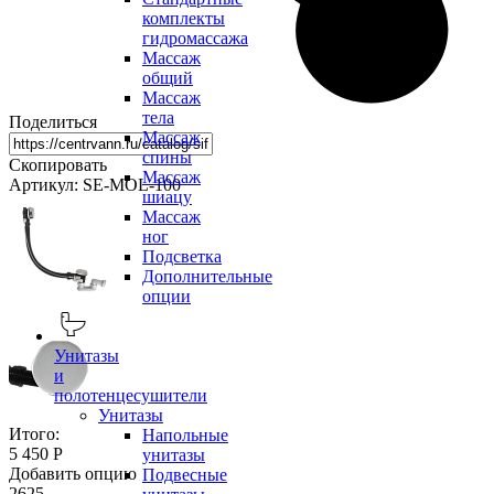
комплекты
гидромассажа
Массаж
общий
Массаж
тела
Поделиться
Массаж
спины
Скопировать
Массаж
Артикул: SE-MOL-100
шиацу
Массаж
ног
Подсветка
Дополнительные
опции
Унитазы
и
полотенцесушители
Унитазы
Итого:
Напольные
5 450 Р
унитазы
Добавить опцию
Подвесные
2625