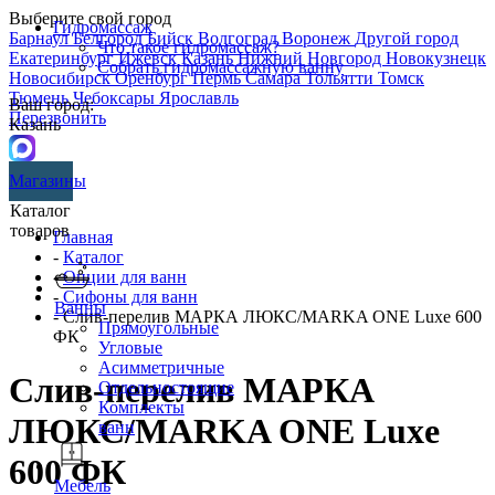
Выберите свой город
Гидромассаж
Барнаул
Белгород
Бийск
Волгоград
Воронеж
Другой город
Что такое гидромассаж?
Екатеринбург
Ижевск
Казань
Нижний Новгород
Новокузнецк
Собрать гидромассажную ванну
Новосибирск
Оренбург
Пермь
Самара
Тольятти
Томск
Тюмень
Чебоксары
Ярославль
Ваш город:
Перезвонить
Казань
Магазины
Каталог
товаров
Главная
-
Каталог
-
Опции для ванн
-
Сифоны для ванн
Ванны
- Слив-перелив МАРКА ЛЮКС/MARKA ONE Luxe 600
Прямоугольные
ФК
Угловые
Асимметричные
Слив-перелив МАРКА
Отдельностоящие
Комплекты
ЛЮКС/MARKA ONE Luxe
ванн
600 ФК
Мебель