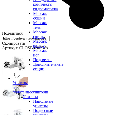
комплекты
гидромассажа
Массаж
общий
Массаж
тела
Массаж
Поделиться
спины
Массаж
Скопировать
шиацу
Артикул: CLOSB02i02WA
Массаж
ног
Подсветка
Дополнительные
опции
Унитазы
и
полотенцесушители
Унитазы
Напольные
унитазы
Подвесные