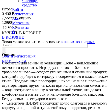
Чистящее
средство
Итого:
Войти
5 450 Р
Регистрация
Добавить опцию
Акции
12990
Магазины
Контакты
12 990 Р
О
КУПИТЬ
В КОРЗИНЕ
нас
В КОРЗИНЕ
Товар можно купить
в рассрочку
в наших розничных
магазинах
Описание:
Войти
Регистрация
корзина пуста
Смеситель для ванны из коллекции Cloud – воплощение
легкости и простоты. Игра двух цветов — белого и
хромированного — создает утонченный и стильный продукт,
который подойдет к интерьеру в современном и классическом
стиле. Продуманные пропорции, наклон излива и положение
аэратора гарантируют легкость при использовании смесителя
– вода поступает в ванну в оптимальной точке, что делает
комфортным и мытье рук, и наполнение больших емкостей.
Без душевых аксессуаров в комплекте.
• Смеситель IDDIS® прослужит долго благодаря надежному
корпусу из прочной латуни, стойкому к коррозии, резким