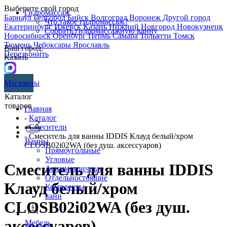
Выберите свой город
Гидромассаж
Барнаул
Белгород
Бийск
Волгоград
Воронеж
Другой город
Что такое гидромассаж?
Екатеринбург
Ижевск
Казань
Нижний Новгород
Новокузнецк
Собрать гидромассажную ванну
Новосибирск
Оренбург
Пермь
Самара
Тольятти
Томск
Тюмень
Чебоксары
Ярославль
Ваш город:
Перезвонить
Казань
Магазины
Каталог
товаров
Главная
-
Каталог
-
Смесители
- Смеситель для ванны IDDIS Клауд белый/хром
Ванны
CLOSB02i02WA (без душ. аксессуаров)
Прямоугольные
Угловые
Смеситель для ванны IDDIS
Асимметричные
Отдельностоящие
Клауд белый/хром
Комплекты
ванн
CLOSB02i02WA (без душ.
аксессуаров)
Мебель