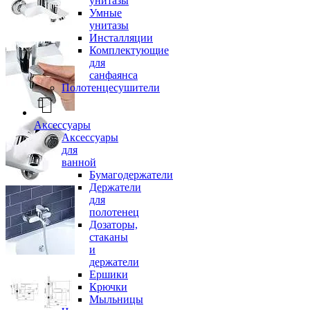
унитазы
Умные
унитазы
Инсталляции
Комплектующие
для
санфаянса
Полотенцесушители
Аксессуары
Аксессуары
для
ванной
Бумагодержатели
Держатели
для
полотенец
Дозаторы,
стаканы
и
держатели
Ершики
Крючки
Мыльницы