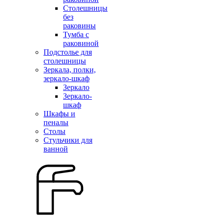
Столешницы
без
раковины
Тумба с
раковиной
Подстолье для
столешницы
Зеркала, полки,
зеркало-шкаф
Зеркало
Зеркало-
шкаф
Шкафы и
пеналы
Столы
Стульчики для
ванной