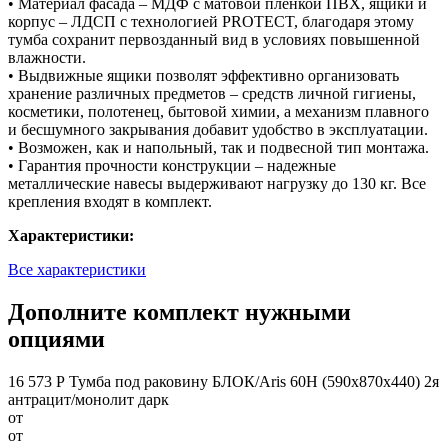
• Материал фасада – МДФ с матовой пленкой ПВХ, ящики и
корпус – ЛДСП с технологией PROTECT, благодаря этому
тумба сохранит первозданный вид в условиях повышенной
влажности.
• Выдвижные ящики позволят эффективно организовать
хранение различных предметов – средств личной гигиены,
косметики, полотенец, бытовой химии, а механизм плавного
и бесшумного закрывания добавит удобство в эксплуатации.
• Возможен, как и напольный, так и подвесной тип монтажа.
• Гарантия прочности конструкции – надежные
металлические навесы выдерживают нагрузку до 130 кг. Все
крепления входят в комплект.
Характеристики:
Все характеристики
Дополните комплект нужными
опциями
16 573 Р
Тумба под раковину БЛОК/Aris 60Н (590х870х440) 2я
антрацит/монолит дарк
от
от