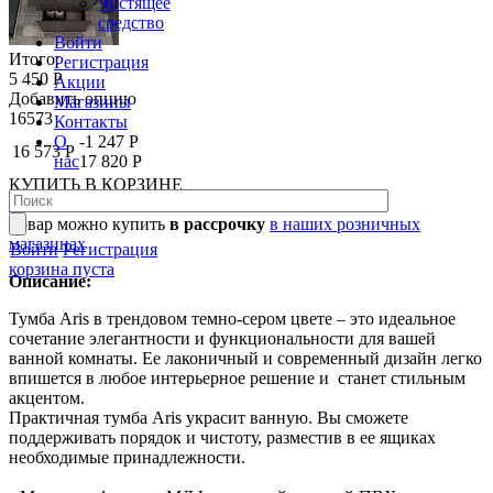
Чистящее
средство
Войти
Итого:
Регистрация
5 450 Р
Акции
Добавить опцию
Магазины
16573
Контакты
О
-1 247 Р
16 573 Р
нас
17 820 Р
КУПИТЬ
В КОРЗИНЕ
В КОРЗИНЕ
Товар можно купить
в рассрочку
в наших розничных
магазинах
Войти
Регистрация
корзина пуста
Описание:
Тумба Aris в трендовом темно-сером цвете – это идеальное
сочетание элегантности и функциональности для вашей
ванной комнаты. Ее лаконичный и современный дизайн легко
впишется в любое интерьерное решение и станет стильным
акцентом.
Практичная тумба Aris украсит ванную. Вы сможете
поддерживать порядок и чистоту, разместив в ее ящиках
необходимые принадлежности.