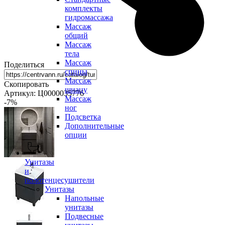
комплекты
гидромассажа
Массаж
общий
Массаж
тела
Массаж
Поделиться
спины
Массаж
Скопировать
шиацу
Артикул: Ц0000035776
Массаж
-7
%
ног
Подсветка
Дополнительные
опции
Унитазы
и
полотенцесушители
Унитазы
Напольные
унитазы
Подвесные