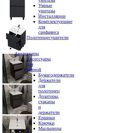
унитазы
Умные
унитазы
Инсталляции
Комплектующие
для
санфаянса
Полотенцесушители
Аксессуары
Аксессуары
для
ванной
Бумагодержатели
Держатели
для
полотенец
Дозаторы,
стаканы
и
держатели
Ершики
Крючки
Мыльницы