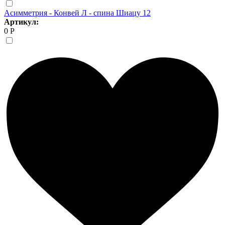
Асимметрия - Конвей Л - спина Шиацу 12
Артикул:
0 Р