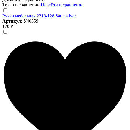
Товар в сравнении
Перейти в сравнение
Ручка мебельная 2218-128 Satin silver
Артикул:
У40359
170 Р