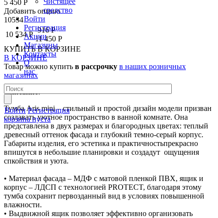
Чистящее
5 450 Р
средство
Добавить опцию
Войти
10534
Регистрация
-916 Р
10 534 Р
Акции
11 450 Р
Магазины
КУПИТЬ
В КОРЗИНЕ
Контакты
В КОРЗИНЕ
О
Товар можно купить
в рассрочку
в наших розничных
нас
магазинах
Описание:
Тумба Aris mini – стильный и простой дизайн модели призван
Войти
Регистрация
создавать уютное пространство в ванной комнате. Она
корзина пуста
представлена в двух размерах и благородных цветах: теплый
древесный оттенок фасада и глубокий темно-серый корпус.
Габариты изделия, его эстетика и практичностьпрекрасно
впишутся в небольшие планировки и создадут ощущения
спкойствия и уюта.
• Материал фасада – МДФ с матовой пленкой ПВХ, ящик и
корпус – ЛДСП с технологией PROTECT, благодаря этому
тумба сохранит первозданный вид в условиях повышенной
влажности.
• Выдвижной ящик позволяет эффективно организовать