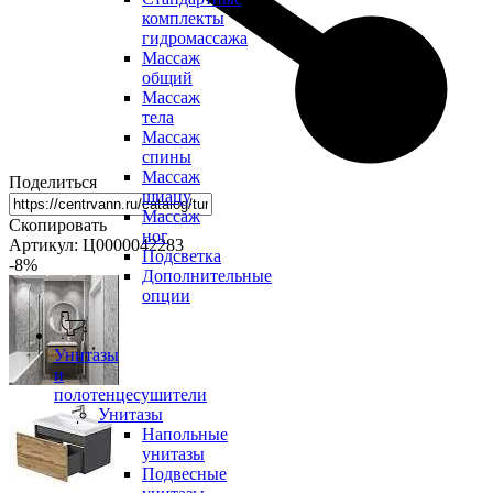
комплекты
гидромассажа
Массаж
общий
Массаж
тела
Массаж
спины
Массаж
Поделиться
шиацу
Массаж
Скопировать
ног
Артикул: Ц0000042283
Подсветка
-8
%
Дополнительные
опции
Унитазы
и
полотенцесушители
Унитазы
Напольные
унитазы
Подвесные