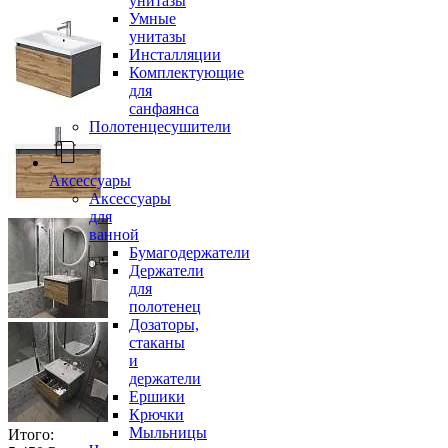
унитазы
Умные
унитазы
Инсталляции
Комплектующие
для
санфаянса
Полотенцесушители
Аксессуары
Аксессуары
для
ванной
Бумагодержатели
Держатели
для
полотенец
Дозаторы,
стаканы
и
держатели
Ершики
Крючки
Мыльницы
Итого: