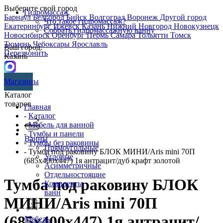
Выберите свой город
Гидромассаж
Барнаул
Белгород
Бийск
Волгоград
Воронеж
Другой город
Что такое гидромассаж?
Екатеринбург
Ижевск
Казань
Нижний Новгород
Новокузнецк
Собрать гидромассажную ванну
Новосибирск
Оренбург
Пермь
Самара
Тольятти
Томск
Тюмень
Чебоксары
Ярославль
Ваш город:
Перезвонить
Казань
Магазины
Каталог
товаров
Главная
-
Каталог
-
Мебель для ванной
-
Тумбы и панели
Ванны
-
Тумбы без раковины
Прямоугольные
- Тумба под раковину БЛОК МИНИ/Aris mini 70П
Угловые
(685х400х447) 1я антрацит/дуб крафт золотой
Асимметричные
Отдельностоящие
Тумба под раковину БЛОК
Комплекты
ванн
МИНИ/Aris mini 70П
(685х400х447) 1я антрацит/
Мебель