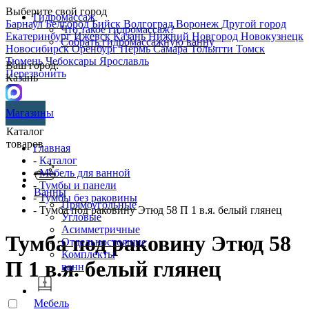
Выберите свой город
Гидромассаж
Барнаул
Белгород
Бийск
Волгоград
Воронеж
Другой город
Что такое гидромассаж?
Екатеринбург
Ижевск
Казань
Нижний Новгород
Новокузнецк
Собрать гидромассажную ванну
Новосибирск
Оренбург
Пермь
Самара
Тольятти
Томск
Тюмень
Чебоксары
Ярославль
Ваш город:
Перезвонить
Казань
Магазины
Каталог
товаров
Главная
-
Каталог
-
Мебель для ванной
-
Тумбы и панели
Ванны
-
Тумбы без раковины
Прямоугольные
- Тумба под раковину Этюд 58 П 1 в.я. белый глянец
Угловые
Асимметричные
Тумба под раковину Этюд 58
Отдельностоящие
Комплекты
П 1 в.я. белый глянец
ванн
Мебель