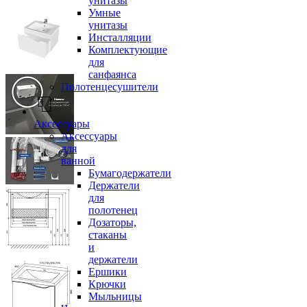
унитазы
Умные
унитазы
Инсталляции
Комплектующие
для
санфаянса
Полотенцесушители
Аксессуары
Аксессуары
для
ванной
Бумагодержатели
Держатели
для
полотенец
Дозаторы,
стаканы
и
держатели
Ершики
Крючки
Мыльницы