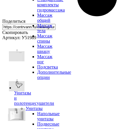
комплекты
гидромассажа
Массаж
общий
Поделиться
Массаж
тела
Скопировать
Массаж
Артикул: У51989
спины
Массаж
шиацу
Массаж
ног
Подсветка
Дополнительные
опции
Унитазы
и
полотенцесушители
Унитазы
Напольные
унитазы
Подвесные