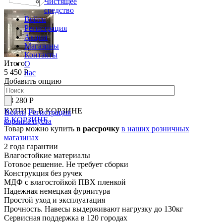
Чистящее
средство
Войти
Регистрация
Акции
Магазины
Контакты
Итого:
О
5 450 Р
нас
Добавить опцию
13280
13 280 Р
КУПИТЬ
В КОРЗИНЕ
Войти
Регистрация
В КОРЗИНЕ
корзина пуста
Товар можно купить
в рассрочку
в наших розничных
магазинах
2 года гарантии
Влагостойкие материалы
Готовое решение. Не требует сборки
Конструкция без ручек
МДФ с влагостойкой ПВХ пленкой
Надежная немецкая фурнитура
Простой уход и эксплуатация
Прочность. Навесы выдерживают нагрузку до 130кг
Сервисная поддержка в 120 городах