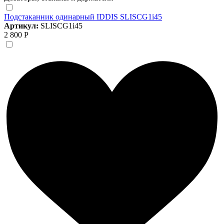
Подстаканник одинарный IDDIS SLISCG1i45
Артикул:
SLISCG1i45
2 800 Р