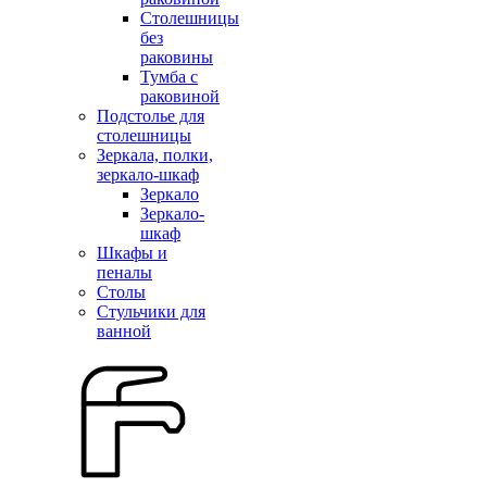
Столешницы
без
раковины
Тумба с
раковиной
Подстолье для
столешницы
Зеркала, полки,
зеркало-шкаф
Зеркало
Зеркало-
шкаф
Шкафы и
пеналы
Столы
Стульчики для
ванной