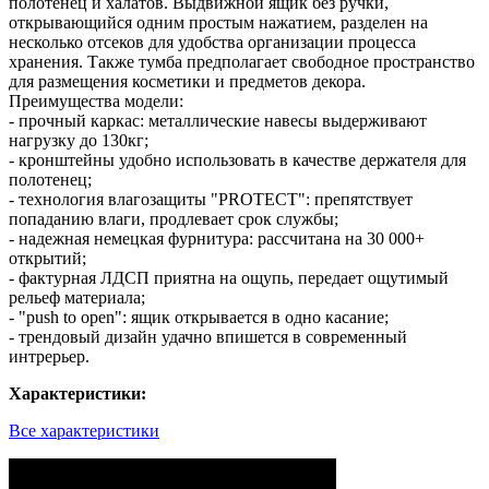
полотенец и халатов. Выдвижной ящик без ручки,
открывающийся одним простым нажатием, разделен на
несколько отсеков для удобства организации процесса
хранения. Также тумба предполагает свободное пространство
для размещения косметики и предметов декора.
Преимущества модели:
- прочный каркас: металлические навесы выдерживают
нагрузку до 130кг;
- кронштейны удобно использовать в качестве держателя для
полотенец;
- технология влагозащиты "PROTECT": препятствует
попаданию влаги, продлевает срок службы;
- надежная немецкая фурнитура: рассчитана на 30 000+
открытий;
- фактурная ЛДСП приятна на ощупь, передает ощутимый
рельеф материала;
- "push to open": ящик открывается в одно касание;
- трендовый дизайн удачно впишется в современный
интрерьер.
Характеристики:
Все характеристики