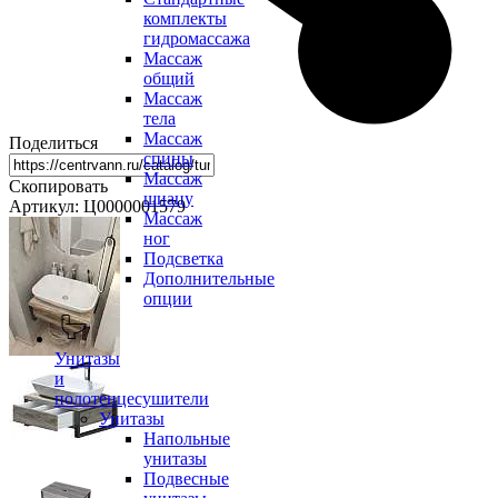
комплекты
гидромассажа
Массаж
общий
Массаж
тела
Массаж
Поделиться
спины
Массаж
Скопировать
шиацу
Артикул: Ц0000001579
Массаж
ног
Подсветка
Дополнительные
опции
Унитазы
и
полотенцесушители
Унитазы
Напольные
унитазы
Подвесные