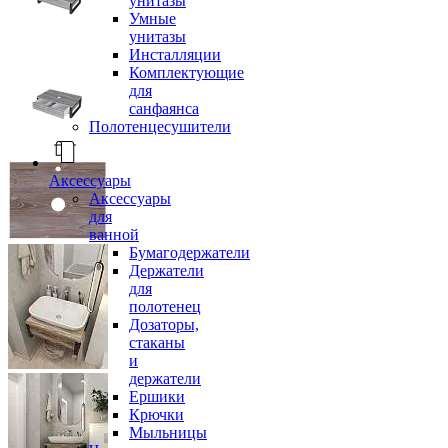
унитазы
Умные
унитазы
Инсталляции
Комплектующие
для
санфаянса
Полотенцесушители
Аксессуары
Аксессуары
для
ванной
Бумагодержатели
Держатели
для
полотенец
Дозаторы,
стаканы
и
держатели
Ершики
Крючки
Мыльницы