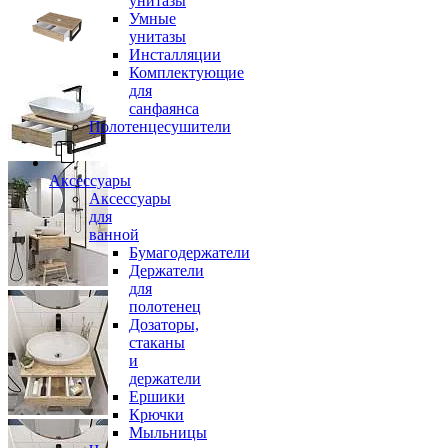
унитазы
Умные
унитазы
Инсталляции
Комплектующие
для
санфаянса
Полотенцесушители
Аксессуары
Аксессуары
для
ванной
Бумагодержатели
Держатели
для
полотенец
Дозаторы,
стаканы
и
держатели
Ершики
Крючки
Мыльницы