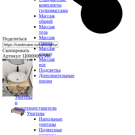
комплекты
гидромассажа
Массаж
общий
Массаж
тела
Массаж
Поделиться
спины
Массаж
Скопировать
шиацу
Артикул: Ц0000001580
Массаж
ног
Подсветка
Дополнительные
опции
Унитазы
и
полотенцесушители
Унитазы
Напольные
унитазы
Подвесные