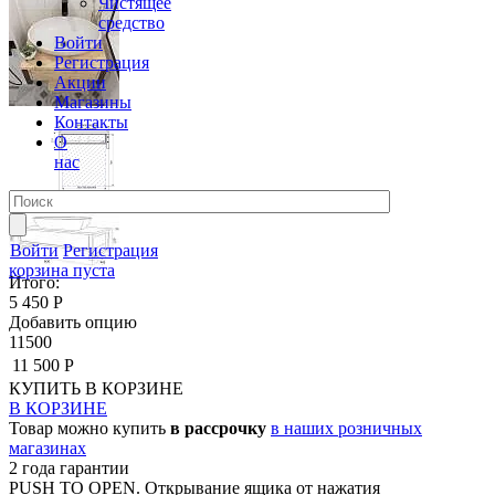
Чистящее
средство
Войти
Регистрация
Акции
Магазины
Контакты
О
нас
Войти
Регистрация
корзина пуста
Итого:
5 450 Р
Добавить опцию
11500
11 500 Р
КУПИТЬ
В КОРЗИНЕ
В КОРЗИНЕ
Товар можно купить
в рассрочку
в наших розничных
магазинах
2 года гарантии
PUSH TO OPEN. Открывание ящика от нажатия