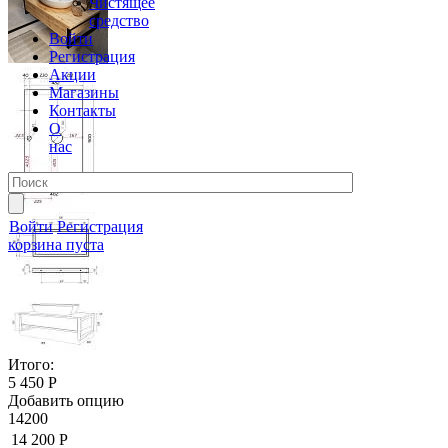
Чистящее
средство
Войти
Регистрация
Акции
Магазины
Контакты
О
нас
Войти
Регистрация
корзина пуста
Итого:
5 450 Р
Добавить опцию
14200
14 200 Р