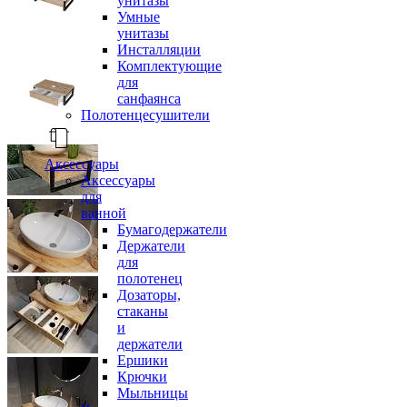
унитазы
Умные
унитазы
Инсталляции
Комплектующие
для
санфаянса
Полотенцесушители
Аксессуары
Аксессуары
для
ванной
Бумагодержатели
Держатели
для
полотенец
Дозаторы,
стаканы
и
держатели
Ершики
Крючки
Мыльницы