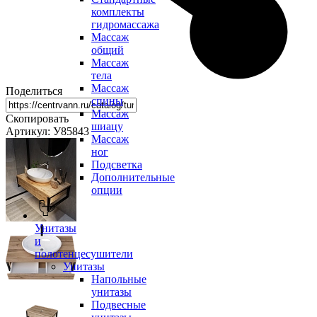
комплекты
гидромассажа
Массаж
общий
Массаж
тела
Массаж
Поделиться
спины
Массаж
Скопировать
шиацу
Артикул: У85843
Массаж
ног
Подсветка
Дополнительные
опции
Унитазы
и
полотенцесушители
Унитазы
Напольные
унитазы
Подвесные