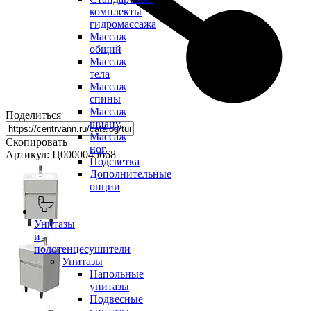
комплекты
гидромассажа
Массаж
общий
Массаж
тела
Массаж
спины
Массаж
Поделиться
шиацу
Массаж
Скопировать
ног
Артикул: Ц0000045668
Подсветка
Дополнительные
опции
Унитазы
и
полотенцесушители
Унитазы
Напольные
унитазы
Подвесные