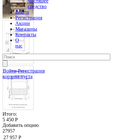
Чистящее
средство
Войти
Регистрация
Акции
Магазины
Контакты
О
нас
Войти
Регистрация
корзина пуста
Итого:
5 450 Р
Добавить опцию
27957
27 957 Р