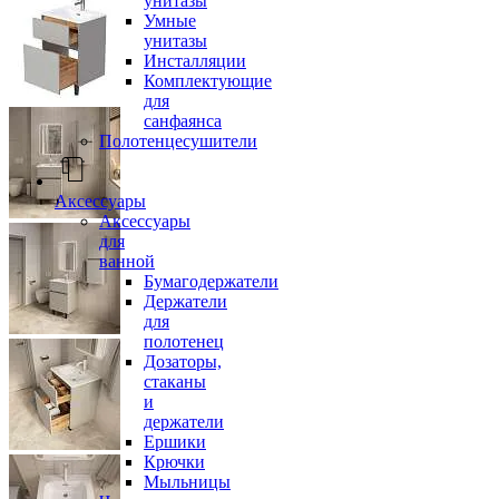
унитазы
Умные
унитазы
Инсталляции
Комплектующие
для
санфаянса
Полотенцесушители
Аксессуары
Аксессуары
для
ванной
Бумагодержатели
Держатели
для
полотенец
Дозаторы,
стаканы
и
держатели
Ершики
Крючки
Мыльницы