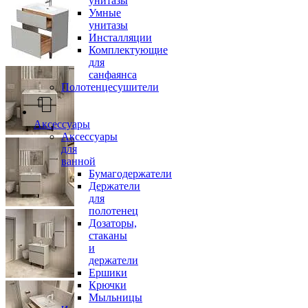
унитазы
Умные
унитазы
Инсталляции
Комплектующие
для
санфаянса
Полотенцесушители
Аксессуары
Аксессуары
для
ванной
Бумагодержатели
Держатели
для
полотенец
Дозаторы,
стаканы
и
держатели
Ершики
Крючки
Мыльницы