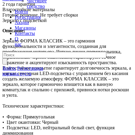
Чистящее
2 года гарантии
средство
Влагостойкие материалы
Войти
Готовое решение. Не требует сборки
Регистрация
Зеркало с подсветкой
Акции
Магазины
Описание:
Контакты
О
Зеркало ФОРМА КЛАССИК – это гармония
нас
функциональности и элегантности, созданная для
преображения интерьера. Четкие линии прямоугольника,
обрамленные черной окантовкой, гарантируют точное
отражение и акцентируют изысканность пространства.
Влагостойкое покрытие гарантирует долговечность зеркала, а
Войти
Регистрация
мягкая сенсорная LED-подсветка с управлением без касания
корзина пуста
создать желаемую атмосферу. ФОРМА КЛАССИК – это
зеркало, которое гармонично впишется как в ванную
комнату,так и спальню с прихожей, привнося нотки роскоши
и уюта.
Технические характеристики:
• Форма: Прямоугольная
• Цвет окантовки: Черный
• Подсветка: LED, нейтральный белый свет, функция
диммирования