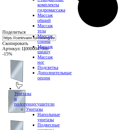
комплекты
гидромассажа
Массаж
общий
Массаж
тела
Поделиться
Массаж
спины
Скопировать
Массаж
Артикул: Ц0000047088
шиацу
-15
%
Массаж
ног
Подсветка
Дополнительные
опции
Унитазы
и
полотенцесушители
Унитазы
Напольные
унитазы
Подвесные