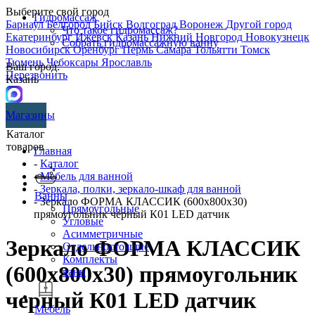
Выберите свой город
Гидромассаж
Барнаул
Белгород
Бийск
Волгоград
Воронеж
Другой город
Что такое гидромассаж?
Екатеринбург
Ижевск
Казань
Нижний Новгород
Новокузнецк
Собрать гидромассажную ванну
Новосибирск
Оренбург
Пермь
Самара
Тольятти
Томск
Тюмень
Чебоксары
Ярославль
Ваш город:
Перезвонить
Казань
Магазины
Каталог
товаров
Главная
-
Каталог
-
Мебель для ванной
-
Зеркала, полки, зеркало-шкаф для ванной
Ванны
- Зеркало ФОРМА КЛАССИК (600х800х30)
Прямоугольные
прямоугольник черный К01 LED датчик
Угловые
Асимметричные
Зеркало ФОРМА КЛАССИК
Отдельностоящие
Комплекты
(600х800х30) прямоугольник
ванн
черный К01 LED датчик
Мебель