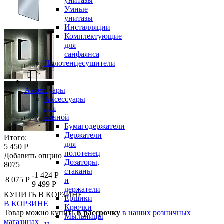
унитазы
Умные
унитазы
Инсталляции
Комплектующие
для
санфаянса
Полотенцесушители
Аксессуары
Аксессуары
для
ванной
Бумагодержатели
Держатели
Итого:
для
5 450 Р
полотенец
Добавить опцию
Дозаторы,
8075
стаканы
-1 424 Р
8 075 Р
и
9 499 Р
держатели
КУПИТЬ
В КОРЗИНЕ
Ершики
В КОРЗИНЕ
Крючки
Товар можно купить
в рассрочку
в наших розничных
Мыльницы
магазинах