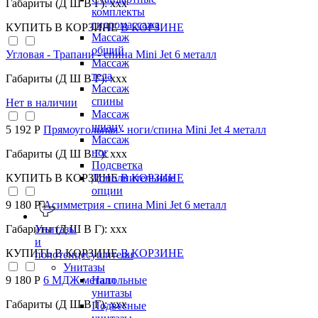
Габариты (Д Ш В Г): xxx
комплекты
гидромассажа
КУПИТЬ
В КОРЗИНЕ
В КОРЗИНЕ
Массаж
общий
Угловая - Трапани - спина Mini Jet 6 металл
Массаж
тела
Габариты (Д Ш В Г): xxx
Массаж
спины
Нет в наличии
Массаж
шиацу
5 192 Р
Прямоугольная - ноги/спина Mini Jet 4 металл
Массаж
ног
Габариты (Д Ш В Г): xxx
Подсветка
КУПИТЬ
В КОРЗИНЕ
В КОРЗИНЕ
Дополнительные
опции
9 180 Р
Асимметрия - спина Mini Jet 6 металл
Унитазы
Габариты (Д Ш В Г): xxx
и
КУПИТЬ
В КОРЗИНЕ
В КОРЗИНЕ
полотенцесушители
Унитазы
Напольные
9 180 Р
6 МДЖ металл
унитазы
Габариты (Д Ш В Г): xxx
Подвесные