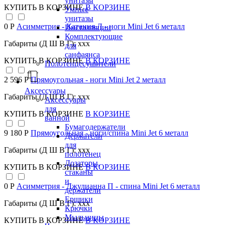
унитазы
КУПИТЬ
В КОРЗИНЕ
В КОРЗИНЕ
Умные
унитазы
0 Р
Асимметрия - Катания Л - ноги Mini Jet 6 металл
Инсталляции
Комплектующие
Габариты (Д Ш В Г): xxx
для
санфаянса
КУПИТЬ
В КОРЗИНЕ
В КОРЗИНЕ
Полотенцесушители
2 596 Р
Прямоугольная - ноги Mini Jet 2 металл
Аксессуары
Габариты (Д Ш В Г): xxx
Аксессуары
для
КУПИТЬ
В КОРЗИНЕ
В КОРЗИНЕ
ванной
Бумагодержатели
9 180 Р
Прямоугольная - ноги/спина Mini Jet 6 металл
Держатели
для
Габариты (Д Ш В Г): xxx
полотенец
Дозаторы,
КУПИТЬ
В КОРЗИНЕ
В КОРЗИНЕ
стаканы
и
0 Р
Асимметрия - Джулианна П - спина Mini Jet 6 металл
держатели
Ершики
Габариты (Д Ш В Г): xxx
Крючки
Мыльницы
КУПИТЬ
В КОРЗИНЕ
В КОРЗИНЕ