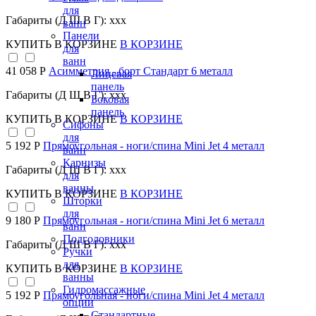
для
Габариты (Д Ш В Г): xxx
ванн
Панели
КУПИТЬ
В КОРЗИНЕ
В КОРЗИНЕ
для
ванн
41 058 Р
Асимметрия - борт Стандарт 6 металл
Лицевая
панель
Габариты (Д Ш В Г): xxx
Боковая
панель
КУПИТЬ
В КОРЗИНЕ
В КОРЗИНЕ
Сифоны
для
5 192 Р
Прямоугольная - ноги/спина Mini Jet 4 металл
ванн
Карнизы
Габариты (Д Ш В Г): xxx
для
ванны
КУПИТЬ
В КОРЗИНЕ
В КОРЗИНЕ
Шторки
для
9 180 Р
Прямоугольная - ноги/спина Mini Jet 6 металл
ванн
Подголовники
Габариты (Д Ш В Г): xxx
Ручки
для
КУПИТЬ
В КОРЗИНЕ
В КОРЗИНЕ
ванны
Гидромассажные
5 192 Р
Прямоугольная - ноги/спина Mini Jet 4 металл
опции
Стандартные