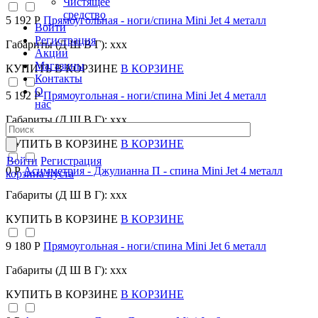
Чистящее
средство
5 192 Р
Прямоугольная - ноги/спина Mini Jet 4 металл
Войти
Регистрация
Габариты (Д Ш В Г): xxx
Акции
Магазины
КУПИТЬ
В КОРЗИНЕ
В КОРЗИНЕ
Контакты
О
5 192 Р
Прямоугольная - ноги/спина Mini Jet 4 металл
нас
Габариты (Д Ш В Г): xxx
КУПИТЬ
В КОРЗИНЕ
В КОРЗИНЕ
Войти
Регистрация
0 Р
Асимметрия - Джулианна П - спина Mini Jet 4 металл
корзина пуста
Габариты (Д Ш В Г): xxx
КУПИТЬ
В КОРЗИНЕ
В КОРЗИНЕ
9 180 Р
Прямоугольная - ноги/спина Mini Jet 6 металл
Габариты (Д Ш В Г): xxx
КУПИТЬ
В КОРЗИНЕ
В КОРЗИНЕ