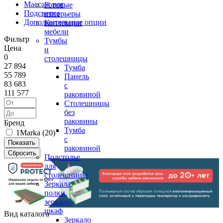
Массаж ног
Готовые
Подсветка
интерьеры
Дополнительные опции
Коллекции
мебели
Фильтр
Тумбы
Цена
и
0
столешницы
27 894
Тумба
55 789
Панель
83 683
с
111 577
раковиной
Столешницы
без
раковины
Бренд
Тумба
1Marka (
20
)
с
раковиной
Подстолье
для
столешницы
Зеркала,
полки,
зеркало-
шкаф
Вид каталога
Зеркало