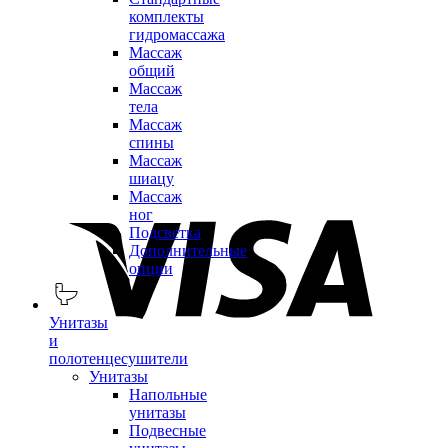
комплекты
гидромассажа
Массаж
общий
Массаж
тела
Массаж
спины
Массаж
шиацу
Массаж
ног
Подсветка
Дополнительные
опции
Унитазы
и
полотенцесушители
Унитазы
Напольные
унитазы
Подвесные