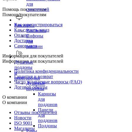
для
Помощь покупателям
смесителей
Помощь покупателям
Как зарегистрироваться
Раковины
Как сделать заказ
Раковины
Оплата
Сифоны
Доставка
для
Самовывоз
раковин
Информация для покупателей
Информация для покупателей
Душевые
поддоны
Политика конфиденциальности
и
Гарантия и возврат
перегородки
Часто задаваемые вопросы (FAQ)
Душевые
Договор оферты
поддоны
Карнизы
О компании
для
О компании
поддонов
Панели
Отзывы покупателей
для
Новости
поддонов
ISO 9001
Поддоны
Магазины
Рамы