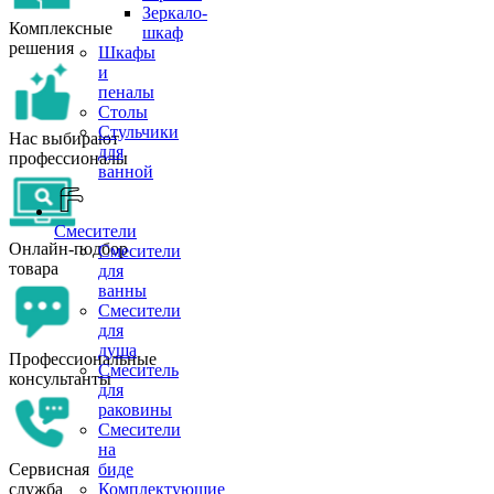
Зеркало-
Комплексные
шкаф
решения
Шкафы
и
пеналы
Столы
Стульчики
Нас выбирают
для
профессионалы
ванной
Смесители
Онлайн-подбор
Смесители
товара
для
ванны
Смесители
для
душа
Профессиональные
Смеситель
консультанты
для
раковины
Смесители
на
Сервисная
биде
служба
Комплектующие