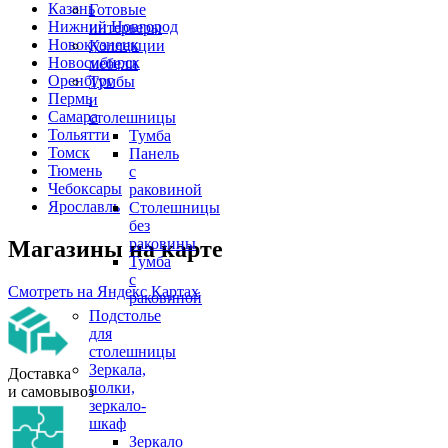
Казань
Готовые
Нижний Новгород
интерьеры
Новокузнецк
Коллекции
Новосибирск
мебели
Оренбург
Тумбы
Пермь
и
Самара
столешницы
Тольятти
Тумба
Томск
Панель
Тюмень
с
Чебоксары
раковиной
Ярославль
Столешницы
без
раковины
Магазины на карте
Тумба
с
Смотреть на Яндекс Картах
раковиной
Подстолье
для
столешницы
Зеркала,
Доставка
полки,
и самовывоз
зеркало-
шкаф
Зеркало