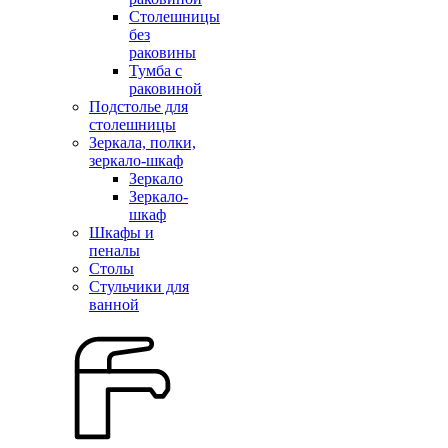
Столешницы
без
раковины
Тумба с
раковиной
Подстолье для
столешницы
Зеркала, полки,
зеркало-шкаф
Зеркало
Зеркало-
шкаф
Шкафы и
пеналы
Столы
Стульчики для
ванной