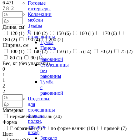
6 471
Готовые
7 812
интерьеры
Коллекции
мебели
Тумбы
Длина, см
и
120 (
1
)
140 (
2
)
150 (
6
)
160 (
1
)
170 (
6
)
столешницы
180 (
2
)
190 (
4
)
200 (
2
)
Тумба
Ширина, см
Панель
100 (
1
)
140 (
2
)
150 (
1
)
5 (
14
)
70 (
2
)
75 (
2
)
с
80 (
1
)
90 (
1
)
раковиной
Вес, кг (без упаковки)
Столешницы
0
без
1
раковины
1
Тумба
2
с
2
раковиной
Подстолье
для
столешницы
Материал
Зеркала,
нержавеющая сталь (
24
)
полки,
Форма
зеркало-
Г-образный (
7
)
по форме ванны (
10
)
прямой (
7
)
шкаф
Цвет
Зеркало