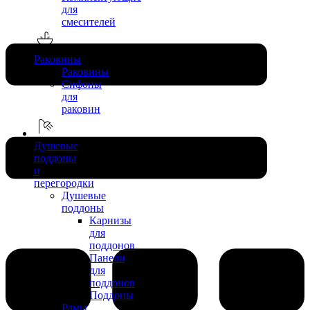
для
смесителей
Раковины
Раковины
Сифоны
для
раковин
Душевые
поддоны
и
перегородки
Душевые
поддоны
Карнизы
для
поддонов
Панели
для
поддонов
Поддоны
Рамы