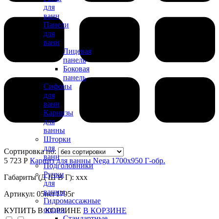
для
ванн
Панели
для
ванн
Лицевая
панель
Боковая
панель
Сифоны
для
ванн
Карнизы
для
ванны
Шторки
для
Сортировка по:
ванн
5 723 Р
Карниз для ванны Nega 1700х950 Г-обр.
Подголовники
Ручки
Габариты (Д Ш В Г): xxx
для
ванны
Артикул: 05нег1795г
Гидромассажные
опции
КУПИТЬ
В КОРЗИНЕ
В КОРЗИНЕ
Стандартные