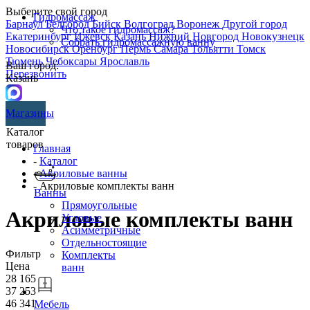
Выберите свой город
Гидромассаж
Барнаул
Белгород
Бийск
Волгоград
Воронеж
Другой город
Что такое гидромассаж?
Екатеринбург
Ижевск
Казань
Нижний Новгород
Новокузнецк
Собрать гидромассажную ванну
Новосибирск
Оренбург
Пермь
Самара
Тольятти
Томск
Тюмень
Чебоксары
Ярославль
Ваш город:
Перезвонить
Казань
Магазины
Каталог
товаров
Главная
-
Каталог
-
Акриловые ванны
- Акриловые комплекты ванн
Ванны
Прямоугольные
Акриловые комплекты ванн
Угловые
Асимметричные
Отдельностоящие
Фильтр
Комплекты
Цена
ванн
28 165
37 253
46 341
Мебель