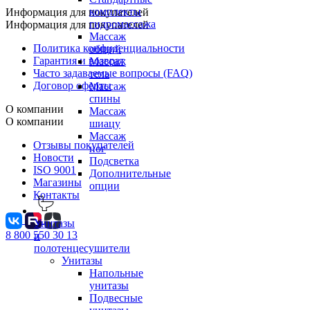
комплекты
Информация для покупателей
гидромассажа
Информация для покупателей
Массаж
Политика конфиденциальности
общий
Гарантия и возврат
Массаж
Часто задаваемые вопросы (FAQ)
тела
Договор оферты
Массаж
спины
О компании
Массаж
О компании
шиацу
Массаж
Отзывы покупателей
ног
Новости
Подсветка
ISO 9001
Дополнительные
Магазины
опции
Контакты
Унитазы
8 800 550 30 13
и
полотенцесушители
Унитазы
Напольные
унитазы
Подвесные