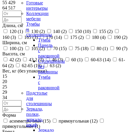
55 429
Готовые
64 517
интерьеры
Коллекции
мебели
Тумбы
Длина, см
и
120 (
1
)
130 (
2
)
140 (
2
)
150 (
10
)
155 (
2
)
столешницы
160 (
3
)
165 (
3
)
170 (
14
)
175 (
2
)
180 (
4
)
190 (
2
)
Тумба
Ширина, см
Панель
100 (
2
)
105 (
2
)
70 (
15
)
75 (
18
)
80 (
1
)
90 (
7
)
с
Высота, см
раковиной
42 (
2
)
43,2 (
2
)
46 (
3
)
60 (
1
)
60-63 (
14
)
61-
Столешницы
64 (
2
)
62-65 (
19
)
63 (
2
)
без
Вес, кг (без упаковки)
раковины
15
Тумба
20
с
25
раковиной
29
Подстолье
34
для
столешницы
Зеркала,
полки,
Форма
зеркало-
асимметричные (
15
)
прямоугольная (
12
)
шкаф
прямоугольные (
1
)
Зеркало
Бренд