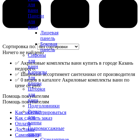
для
ванн
Панели
для
ванн
Лицевая
панель
Боковая
Сортировка по:
панель
Ничего не найдено
Сифоны
для
✅ Акриловые комплекты ванн купить в городе Казань
ванн
недорого.
Карнизы
✅ Широкий ассортимент сантехники от производителя
для
✅ 0 видов в каталоге Акриловые комплекты ванн по
ванны
цене от руб.
Шторки
для
Помощь покупателям
ванн
Помощь покупателям
Подголовники
Ручки
Как зарегистрироваться
для
Как сделать заказ
ванны
Оплата
Гидромассажные
Доставка
опции
Самовывоз
Стандартные