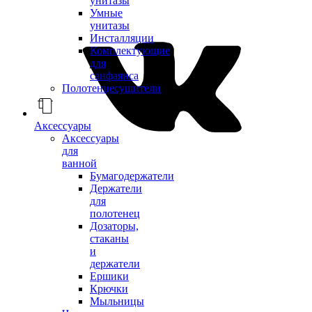
унитазы
Умные
унитазы
Инсталляции
Комплектующие
для
санфаянса
Полотенцесушители
Аксессуары
Аксессуары
для
ванной
Бумагодержатели
Держатели
для
полотенец
Дозаторы,
стаканы
и
держатели
Ершики
Крючки
Мыльницы