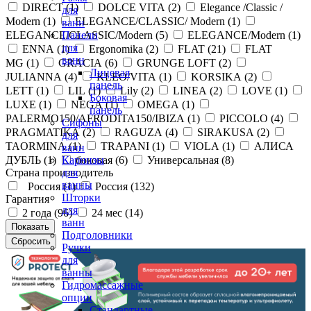
DIRECT (
1
)
DOLCE VITA (
2
)
Elegance /Classic /
для
Modern (
1
)
ELEGANCE/CLASSIC/ Modern (
1
)
ванн
ELEGANCE/CLASSIC/Modern (
5
)
ELEGANCE/Modern (
1
)
Панели
для
ENNA (
1
)
Ergonomika (
2
)
FLAT (
21
)
FLAT
ванн
MG (
1
)
GRACIA (
6
)
GRUNGE LOFT (
2
)
Лицевая
JULIANNA (
4
)
KLEO/VITA (
1
)
KORSIKA (
2
)
панель
LETT (
1
)
LIL (
1
)
Lily (
2
)
LINEA (
2
)
LOVE (
1
)
Боковая
LUXE (
1
)
NEGA (
1
)
OMEGA (
1
)
панель
PALERMO150/AFRODITA150/IBIZA (
1
)
PICCOLO (
4
)
Сифоны
PRAGMATIKA (
2
)
RAGUZA (
4
)
SIRAKUSA (
2
)
для
TAORMINA (
1
)
TRAPANI (
1
)
VIOLA (
1
)
АЛИСА
ванн
ДУБЛЬ (
1
)
боковая (
6
)
Универсальная (
8
)
Карнизы
Страна производитель
для
ванны
Россия (
1
)
Россия (
132
)
Шторки
Гарантия
для
2 года (
96
)
24 мес (
14
)
ванн
Подголовники
Ручки
для
ванны
Гидромассажные
опции
Стандартные