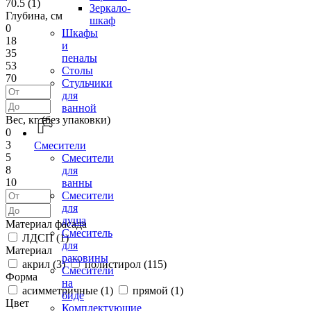
70.5 (
1
)
Зеркало-
Глубина, см
шкаф
0
Шкафы
18
и
35
пеналы
53
Столы
70
Стульчики
для
ванной
Вес, кг (без упаковки)
0
3
Смесители
5
Смесители
8
для
10
ванны
Смесители
для
душа
Материал фасада
Смеситель
ЛДСП (
1
)
для
Материал
раковины
акрил (
3
)
полистирол (
115
)
Смесители
Форма
на
асимметричные (
1
)
прямой (
1
)
биде
Цвет
Комплектующие