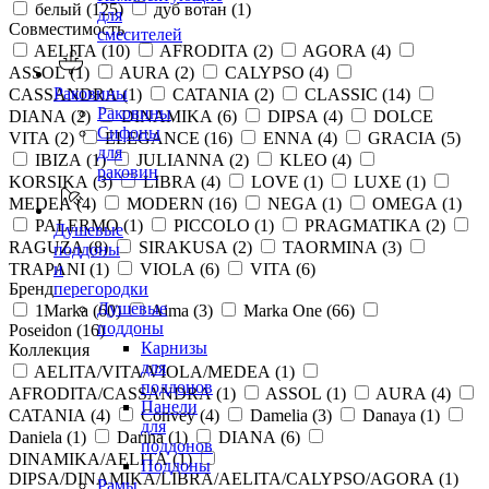
белый (
125
)
дуб вотан (
1
)
для
Совместимость
смесителей
AELITA (
10
)
AFRODITA (
2
)
AGORA (
4
)
ASSOL (
1
)
AURA (
2
)
CALYPSO (
4
)
Раковины
CASSANDRA (
1
)
CATANIA (
2
)
CLASSIC (
14
)
Раковины
DIANA (
2
)
DINAMIKA (
6
)
DIPSA (
4
)
DOLCE
Сифоны
VITA (
2
)
ELEGANCE (
16
)
ENNA (
4
)
GRACIA (
5
)
для
IBIZA (
1
)
JULIANNA (
2
)
KLEO (
4
)
раковин
KORSIKA (
3
)
LIBRA (
4
)
LOVE (
1
)
LUXE (
1
)
MEDEA (
4
)
MODERN (
16
)
NEGA (
1
)
OMEGA (
1
)
PALERMO (
1
)
PICCOLO (
1
)
PRAGMATIKA (
2
)
Душевые
RAGUZA (
8
)
SIRAKUSA (
2
)
TAORMINA (
3
)
поддоны
TRAPANI (
1
)
VIOLA (
6
)
VITA (
6
)
и
Бренд
перегородки
Душевые
1Marka (
60
)
Aima (
3
)
Marka One (
66
)
поддоны
Poseidon (
16
)
Карнизы
Коллекция
для
AELITA/VITA/VIOLA/MEDEA (
1
)
поддонов
AFRODITA/CASSANDRA (
1
)
ASSOL (
1
)
AURA (
4
)
Панели
CATANIA (
4
)
Convey (
4
)
Damelia (
3
)
Danaya (
1
)
для
Daniela (
1
)
Darina (
1
)
DIANA (
6
)
поддонов
DINAMIKA/AELITA (
1
)
Поддоны
DIPSA/DINAMIKA/LIBRA/AELITA/CALYPSO/AGORA (
1
)
Рамы