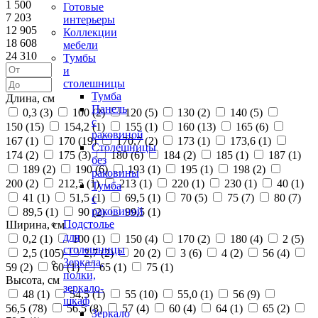
1 500
Готовые
7 203
интерьеры
12 905
Коллекции
18 608
мебели
24 310
Тумбы
и
столешницы
Тумба
Длина, см
Панель
0,3 (
3
)
100 (
2
)
120 (
5
)
130 (
2
)
140 (
5
)
с
150 (
15
)
154,2 (
1
)
155 (
1
)
160 (
13
)
165 (
6
)
раковиной
167 (
1
)
170 (
19
)
170,7 (
2
)
173 (
1
)
173,6 (
1
)
Столешницы
174 (
2
)
175 (
3
)
180 (
6
)
184 (
2
)
185 (
1
)
187 (
1
)
без
189 (
2
)
190 (
6
)
193 (
1
)
195 (
1
)
198 (
2
)
раковины
200 (
2
)
212,5 (
1
)
213 (
1
)
220 (
1
)
230 (
1
)
40 (
1
)
Тумба
41 (
1
)
51,5 (
1
)
69,5 (
1
)
70 (
5
)
75 (
7
)
80 (
7
)
с
раковиной
89,5 (
1
)
90 (
2
)
99,5 (
1
)
Подстолье
Ширина, см
для
0,2 (
1
)
100 (
1
)
150 (
4
)
170 (
2
)
180 (
4
)
2 (
5
)
столешницы
2,5 (
105
)
2,7 (
2
)
20 (
2
)
3 (
6
)
4 (
2
)
56 (
4
)
Зеркала,
59 (
2
)
60 (
1
)
65 (
1
)
75 (
1
)
полки,
Высота, см
зеркало-
48 (
1
)
54,5 (
1
)
55 (
10
)
55,0 (
1
)
56 (
9
)
шкаф
56,5 (
78
)
56.5 (
8
)
57 (
4
)
60 (
4
)
64 (
1
)
65 (
2
)
Зеркало