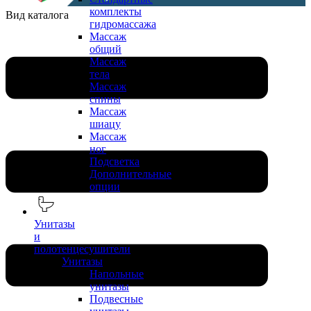
комплекты
Вид каталога
гидромассажа
Массаж
общий
Массаж
тела
Массаж
спины
Массаж
шиацу
Массаж
ног
Подсветка
Дополнительные
опции
Унитазы
и
полотенцесушители
Унитазы
Напольные
унитазы
Подвесные