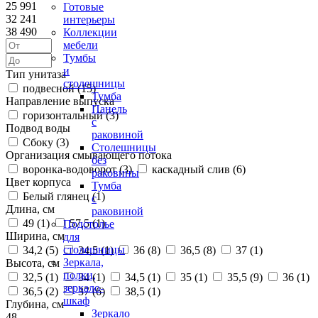
25 991
Готовые
32 241
интерьеры
38 490
Коллекции
мебели
Тумбы
и
Тип унитаза
столешницы
подвесной (
15
)
Тумба
Направление выпуска
Панель
горизонтальный (
3
)
с
Подвод воды
раковиной
Сбоку (
3
)
Столешницы
Организация смывающего потока
без
воронка-водоворот (
3
)
каскадный слив (
6
)
раковины
Цвет корпуса
Тумба
Белый глянец (
1
)
с
Длина, см
раковиной
49 (
1
)
57,5 (
1
)
Подстолье
Ширина, см
для
столешницы
34,2 (
5
)
34,5 (
1
)
36 (
8
)
36,5 (
8
)
37 (
1
)
Зеркала,
Высота, см
полки,
32,5 (
1
)
34 (
1
)
34,5 (
1
)
35 (
1
)
35,5 (
9
)
36 (
1
)
зеркало-
36,5 (
2
)
37 (
6
)
38,5 (
1
)
шкаф
Глубина, см
Зеркало
48