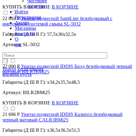
Чистящее
средство
КУПИТЬ
В КОРЗИНЕ
В КОРЗИНЕ
Войти
Регистрация
22 892 Р
Унитаз подвесной SantiLine безободковый с
Акции
импульсной системой смыва SL-5032
Магазины
Контакты
Габариты (Д Ш В Г): 57,5x36x32,5x
О
нас
Артикул: SL-5032
КУПИТЬ
В КОРЗИНЕ
В КОРЗИНЕ
22 090 Р
Унитаз подвесной IDDIS Билд безободковый черный
Войти
Регистрация
матовый BILR2BMi25
корзина пуста
Габариты (Д Ш В Г): x34,2x35,5x48,5
Артикул: BILR2BMi25
КУПИТЬ
В КОРЗИНЕ
В КОРЗИНЕ
21 696 Р
Унитаз подвесной IDDIS Калипсо безободковый
черный матовый CALR3BMi25
Габариты (Д Ш В Г): x36,5x36,5x51,5