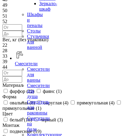
Зеркало-
49
шкаф
50
Шкафы
51
и
52
пеналы
Столы
Стульчики
Вес, кг (без упаковки)
для
22
ванной
28
33
39
Смесители
44
Смесители
для
ванны
Материал
Смесители
для
фарфор (
22
)
фаянс (
1
)
душа
Форма
Смеситель
овальная (
8
)
округлая (
4
)
прямоугольная (
4
)
для
прямоугольные (
1
)
раковины
Цвет
Смесители
белый (
18
)
черный (
3
)
на
Монтаж
биде
подвесные (
19
)
Комплектующие