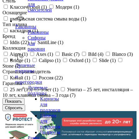
Стиль
для
Классический (
1
)
Модерн (
1
)
смесителей
Оснащение
импульсная система смыва воды (
1
)
Тип излива
Раковины
каскадная (
1
)
Раковины
Бренд
Сифоны
Iddis (
22
)
SantiLine (
1
)
для
Коллекция
раковин
Aiger (
1
)
Axes (
1
)
Basic (
7
)
Bild (
4
)
Blanco (
3
)
Bridge (
1
)
Calipso (
1
)
Oxford (
1
)
Slide (
1
)
Душевые
Stone (
2
)
поддоны
Страна производитель
и
Китай (
1
)
Россия (
22
)
перегородки
Гарантия
Душевые
25 лет (
15
)
5 лет (
1
)
Унитаз – 25 лет, инсталляция –
поддоны
10 лет, клавиша смыва – 3 года (
7
)
Карнизы
для
поддонов
Панели
для
поддонов
Поддоны
Рамы