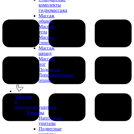
комплекты
гидромассажа
Массаж
общий
Массаж
тела
Массаж
спины
Массаж
шиацу
Массаж
ног
Подсветка
Дополнительные
опции
Унитазы
и
полотенцесушители
Унитазы
Напольные
унитазы
Подвесные