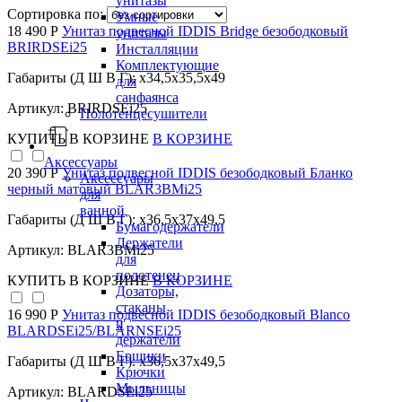
унитазы
Сортировка по:
Умные
18 490 Р
Унитаз подвесной IDDIS Bridge безободковый
унитазы
BRIRDSEi25
Инсталляции
Комплектующие
Габариты (Д Ш В Г): x34,5x35,5x49
для
санфаянса
Артикул: BRIRDSEi25
Полотенцесушители
КУПИТЬ
В КОРЗИНЕ
В КОРЗИНЕ
Аксессуары
20 390 Р
Унитаз подвесной IDDIS безободковый Бланко
Аксессуары
черный матовый BLAR3BMi25
для
ванной
Габариты (Д Ш В Г): x36,5x37x49,5
Бумагодержатели
Держатели
Артикул: BLAR3BMi25
для
полотенец
КУПИТЬ
В КОРЗИНЕ
В КОРЗИНЕ
Дозаторы,
стаканы
16 990 Р
Унитаз подвесной IDDIS безободковый Blanco
и
BLARDSEi25/BLARNSEi25
держатели
Ершики
Габариты (Д Ш В Г): x36,5x37x49,5
Крючки
Мыльницы
Артикул: BLARDSEi25