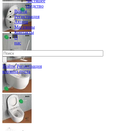
Чистящее
средство
Войти
Регистрация
Акции
Магазины
Контакты
О
нас
Войти
Регистрация
корзина пуста