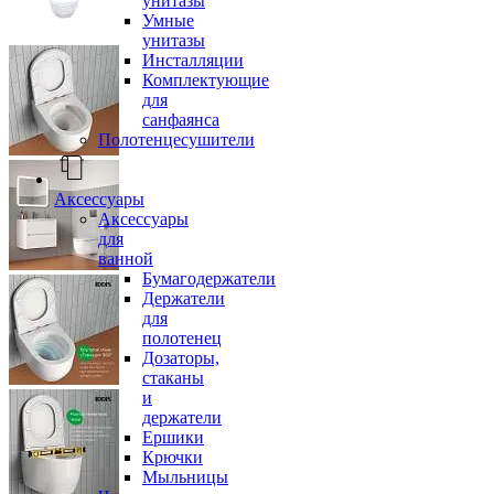
унитазы
Умные
унитазы
Инсталляции
Комплектующие
для
санфаянса
Полотенцесушители
Аксессуары
Аксессуары
для
ванной
Бумагодержатели
Держатели
для
полотенец
Дозаторы,
стаканы
и
держатели
Ершики
Крючки
Мыльницы