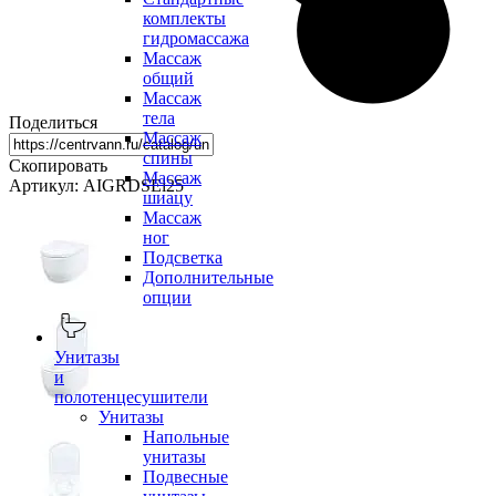
комплекты
гидромассажа
Массаж
общий
Массаж
тела
Поделиться
Массаж
спины
Скопировать
Массаж
Артикул: AIGRDSEi25
шиацу
Массаж
ног
Подсветка
Дополнительные
опции
Унитазы
и
полотенцесушители
Унитазы
Напольные
унитазы
Подвесные