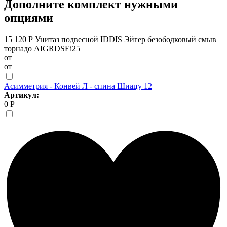
Дополните комплект нужными
опциями
15 120 Р
Унитаз подвесной IDDIS Эйгер безободковый смыв
торнадо AIGRDSEi25
от
от
Асимметрия - Конвей Л - спина Шиацу 12
Артикул:
0 Р