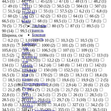
44,5 (
1
)
44,7 (
5
)
45 (
23
)
47 (
3
)
48 (
17
)
48,2 (
1
)
для
49 (
1
)
5 (
1
)
50 (
12
)
50,5 (
2
)
504 (
1
)
507 (
1
)
ванн
51,5 (
1
)
52 (
1
)
55 (
1
)
57,5 (
2
)
6,2 (
1
)
6,8 (
1
)
Панели
60 (
2
)
61 (
2
)
62 (
2
)
63 (
1
)
64 (
1
)
66 (
2
)
для
66,5 (
1
)
67 (
1
)
68 (
1
)
69,5 (
1
)
7,5 (
1
)
7,8 (
1
)
ванн
70 (
5
)
75 (
7
)
8,7 (
2
)
80 (
17
)
87 (
1
)
89,5 (
1
)
Лицевая
панель
90 (
14
)
99,5 (
1
)
Боковая
Ширина, см
панель
0,2 (
1
)
1,01 (
1
)
10 (
2
)
10,3 (
2
)
10,5 (
3
)
Сифоны
10,9 (
1
)
100 (
64
)
1000 (
2
)
101 (
2
)
105 (
10
)
для
105,6 (
1
)
106 (
4
)
106,5 (
3
)
107 (
1
)
109 (
1
)
ванн
11,5 (
2
)
110 (
8
)
1100а (
1
)
111 (
1
)
112 (
2
)
113 (
1
)
Карнизы
116 (
1
)
116,5 (
1
)
12,2 (
2
)
12,4 (
1
)
120 (
11
)
для
134 (
1
)
135 (
2
)
14,2 (
4
)
140 (
6
)
141 (
1
)
142 (
1
)
ванны
15 (
2
)
15,9 (
1
)
150 (
10
)
152,5 (
1
)
155 (
1
)
Шторки
16,5 (
3
)
17,9 (
3
)
170 (
2
)
18 (
2
)
18,3 (
1
)
18,4 (
3
)
для
ванн
18,5 (
1
)
180 (
6
)
19 (
3
)
19,6 (
1
)
19,9 (
2
)
2 (
5
)
Подголовники
2,5 (
108
)
2,7 (
2
)
2,8 (
10
)
2,9 (
4
)
20 (
6
)
21 (
2
)
Ручки
21,2 (
6
)
21,4 (
7
)
21,5 (
3
)
21,7 (
5
)
22,5 (
3
)
для
22,8 (
1
)
24 (
1
)
24,5 (
1
)
25 (
3
)
26 (
1
)
28,5 (
1
)
ванны
28.5 (
1
)
29 (
1
)
29,6 (
1
)
29,7 (
3
)
3 (
10
)
3,1 (
1
)
Гидромассажные
3,6 (
6
)
3,8 (
1
)
30 (
9
)
31,4 (
1
)
327 (
1
)
34,2 (
5
)
опции
34,5 (
1
)
348 (
1
)
35 (
20
)
355 (
1
)
36 (
8
)
36,5 (
11
)
Стандартные