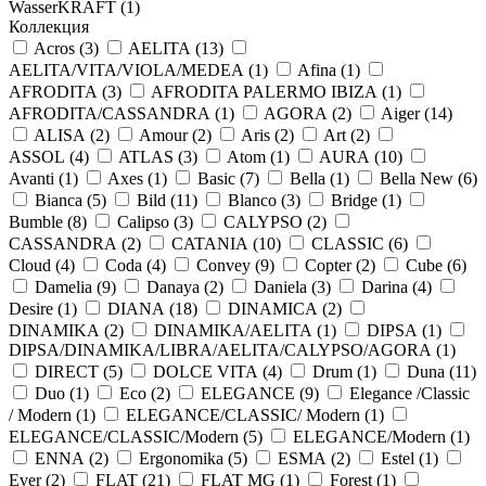
WasserKRAFT (
1
)
Коллекция
Acros (
3
)
AELITA (
13
)
AELITA/VITA/VIOLA/MEDEA (
1
)
Afina (
1
)
AFRODITA (
3
)
AFRODITA PALERMO IBIZA (
1
)
AFRODITA/CASSANDRA (
1
)
AGORA (
2
)
Aiger (
14
)
ALISA (
2
)
Amour (
2
)
Aris (
2
)
Art (
2
)
ASSOL (
4
)
ATLAS (
3
)
Atom (
1
)
AURA (
10
)
Avanti (
1
)
Axes (
1
)
Basic (
7
)
Bella (
1
)
Bella New (
6
)
Bianca (
5
)
Bild (
11
)
Blanco (
3
)
Bridge (
1
)
Bumble (
8
)
Calipso (
3
)
CALYPSO (
2
)
CASSANDRA (
2
)
CATANIA (
10
)
CLASSIC (
6
)
Cloud (
4
)
Coda (
4
)
Convey (
9
)
Copter (
2
)
Cube (
6
)
Damelia (
9
)
Danaya (
2
)
Daniela (
3
)
Darina (
4
)
Desire (
1
)
DIANA (
18
)
DINAMICA (
2
)
DINAMIKA (
2
)
DINAMIKA/AELITA (
1
)
DIPSA (
1
)
DIPSA/DINAMIKA/LIBRA/AELITA/CALYPSO/AGORA (
1
)
DIRECT (
5
)
DOLCE VITA (
4
)
Drum (
1
)
Duna (
11
)
Duo (
1
)
Eco (
2
)
ELEGANCE (
9
)
Elegance /Classic
/ Modern (
1
)
ELEGANCE/CLASSIC/ Modern (
1
)
ELEGANCE/CLASSIC/Modern (
5
)
ELEGANCE/Modern (
1
)
ENNA (
2
)
Ergonomika (
5
)
ESMA (
2
)
Estel (
1
)
Ever (
2
)
FLAT (
21
)
FLAT MG (
1
)
Forest (
1
)