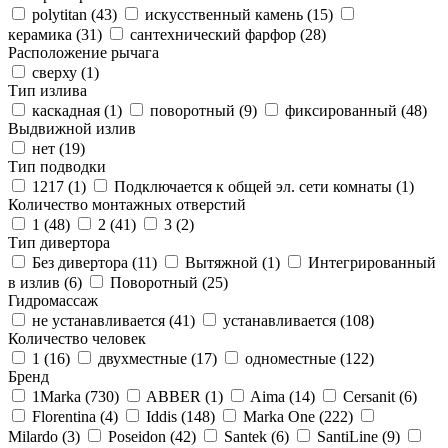
polytitan (
43
)
искусственный камень (
15
)
керамика (
31
)
сантехнический фарфор (
28
)
Расположение рычага
сверху (
1
)
Тип излива
каскадная (
1
)
поворотный (
9
)
фиксированный (
48
)
Выдвижной излив
нет (
19
)
Тип подводки
1217 (
1
)
Подключается к общей эл. сети комнаты (
1
)
Количество монтажных отверстий
1 (
48
)
2 (
41
)
3 (
2
)
Тип дивертора
Без дивертора (
11
)
Вытяжной (
1
)
Интегрированный
в излив (
6
)
Поворотный (
25
)
Гидромассаж
не устанавливается (
41
)
устанавливается (
108
)
Количество человек
1 (
16
)
двухместные (
17
)
одноместные (
122
)
Бренд
1Marka (
730
)
ABBER (
1
)
Aima (
14
)
Cersanit (
6
)
Florentina (
4
)
Iddis (
148
)
Marka One (
222
)
Milardo (
3
)
Poseidon (
42
)
Santek (
6
)
SantiLine (
9
)