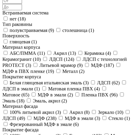
Встраиваемая система
нет (
18
)
Тип раковины
полувстраиваемая (
9
)
столешница (
1
)
Поверхность
глянцевая (
1
)
Материал корпуса
АБС/ПММА (
11
)
Акрил (
13
)
Керамика (
4
)
Керамогранит (
10
)
ЛДСП (
124
)
ЛДСП с технологией
PROTECT (
3
)
Литьевой мрамор (
9
)
МДФ (
187
)
МДФ в ПВХ пленке (
19
)
Металл (
2
)
Покрытие корпуса
Белая глянцевая итальянская эмаль (
3
)
ЛДСП (
62
)
ЛДСП в эмали (
1
)
Матовая пленка ПВХ (
4
)
Матовое (
65
)
МДФ в эмали (
2
)
Пленка ПВХ (
96
)
Эмаль (
18
)
Эмаль, акрил (
2
)
Материал фасада
100% литьевой акрил (
3
)
Акрил (
8
)
Зеркало (
10
)
ЛДСП (
49
)
МДФ (
238
)
МДФ в эмали (
3
)
Стекло (
1
)
Фрезерованный МДФ в эмале (
6
)
Покрытие фасада