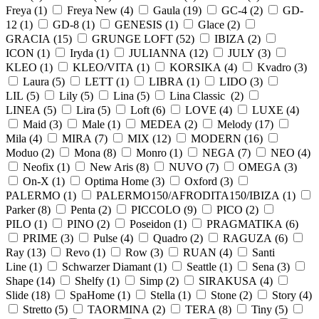
Freya (
1
)
Freya New (
4
)
Gaula (
19
)
GC-4 (
2
)
GD-
12 (
1
)
GD-8 (
1
)
GENESIS (
1
)
Glace (
2
)
GRACIA (
15
)
GRUNGE LOFT (
52
)
IBIZA (
2
)
ICON (
1
)
Iryda (
1
)
JULIANNA (
12
)
JULY (
3
)
KLEO (
1
)
KLEO/VITA (
1
)
KORSIKA (
4
)
Kvadro (
3
)
Laura (
5
)
LETT (
1
)
LIBRA (
1
)
LIDO (
3
)
LIL (
5
)
Lily (
5
)
Lina (
5
)
Lina Classic (
2
)
LINEA (
5
)
Lira (
5
)
Loft (
6
)
LOVE (
4
)
LUXE (
4
)
Maid (
3
)
Male (
1
)
MEDEA (
2
)
Melody (
17
)
Mila (
4
)
MIRA (
7
)
MIX (
12
)
MODERN (
16
)
Moduo (
2
)
Mona (
8
)
Monro (
1
)
NEGA (
7
)
NEO (
4
)
Neofix (
1
)
New Aris (
8
)
NUVO (
7
)
OMEGA (
3
)
On-X (
1
)
Optima Home (
3
)
Oxford (
3
)
PALERMO (
1
)
PALERMO150/AFRODITA150/IBIZA (
1
)
Parker (
8
)
Penta (
2
)
PICCOLO (
9
)
PICO (
2
)
PILO (
1
)
PINO (
2
)
Poseidon (
1
)
PRAGMATIKA (
6
)
PRIME (
3
)
Pulse (
4
)
Quadro (
2
)
RAGUZA (
6
)
Ray (
13
)
Revo (
1
)
Row (
3
)
RUAN (
4
)
Santi
Line (
1
)
Schwarzer Diamant (
1
)
Seattle (
1
)
Sena (
3
)
Shape (
14
)
Shelfy (
1
)
Simp (
2
)
SIRAKUSA (
4
)
Slide (
18
)
SpaHome (
1
)
Stella (
1
)
Stone (
2
)
Story (
4
)
Stretto (
5
)
TAORMINA (
2
)
TERA (
8
)
Tiny (
5
)