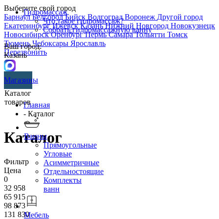
Выберите свой город
Гидромассаж
Барнаул
Белгород
Бийск
Волгоград
Воронеж
Другой город
Что такое гидромассаж?
Екатеринбург
Ижевск
Казань
Нижний Новгород
Новокузнецк
Собрать гидромассажную ванну
Новосибирск
Оренбург
Пермь
Самара
Тольятти
Томск
Тюмень
Чебоксары
Ярославль
Ваш город:
Перезвонить
Казань
Магазины
Каталог
товаров
Главная
- Каталог
Каталог
Ванны
Прямоугольные
Угловые
Фильтр
Асимметричные
Цена
Отдельностоящие
0
Комплекты
32 958
ванн
65 915
98 873
131 830
Мебель