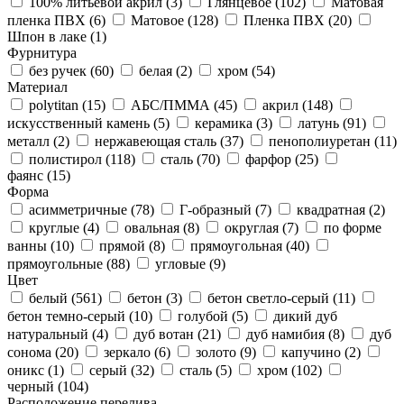
100% литьевой акрил (
3
)
Глянцевое (
102
)
Матовая
пленка ПВХ (
6
)
Матовое (
128
)
Пленка ПВХ (
20
)
Шпон в лаке (
1
)
Фурнитура
без ручек (
60
)
белая (
2
)
хром (
54
)
Материал
polytitan (
15
)
АБС/ПММА (
45
)
акрил (
148
)
искусственный камень (
5
)
керамика (
3
)
латунь (
91
)
металл (
2
)
нержавеющая сталь (
37
)
пенополиуретан (
11
)
полистирол (
118
)
сталь (
70
)
фарфор (
25
)
фаянс (
15
)
Форма
асимметричные (
78
)
Г-образный (
7
)
квадратная (
2
)
круглые (
4
)
овальная (
8
)
округлая (
7
)
по форме
ванны (
10
)
прямой (
8
)
прямоугольная (
40
)
прямоугольные (
88
)
угловые (
9
)
Цвет
белый (
561
)
бетон (
3
)
бетон светло-серый (
11
)
бетон темно-серый (
10
)
голубой (
5
)
дикий дуб
натуральный (
4
)
дуб вотан (
21
)
дуб намибия (
8
)
дуб
сонома (
20
)
зеркало (
6
)
золото (
9
)
капучино (
2
)
оникс (
1
)
серый (
32
)
сталь (
5
)
хром (
102
)
черный (
104
)
Расположение перелива