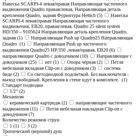
Навеска SCARPI-4 левая/правая Направляющая частичного
выдвижения Quadro правая/левая, Направляющая деталь
крепления Quadro, задняя Фурнитура Hettich (
5
)
Навеска
SCARPI-4 левая/правая Направляющая частичного
выдвижения, ЕВ20, правая/левая, Quadro 25 silent system
HD/350 – 9105624 Направляющая деталь крепления Quadro,
задняя (
1
)
Направляющая Push up Quadro25 Направляющая
Quadro (
1
)
Направляющая Push up частичного
выдвижения Quadro25 НР/350 ,левая/правая, ЕВ20 (
6
)
направляющие Quadro с доводчиком (
10
)
Направляющие с
доводчиком (
25
)
нет (
1
)
Опора чёрная (
2
)
Петля
мебельная вкладная Clip-on с доводчиком (
3
)
система
биде (
2
)
Со светодиодной подсветкой. Без выключателя -
выход свободный. Крепления к стене идут в комплекте. (
1
)
Стандарт подводки
1/2" (
2
)
Механизм
керамический картридж (
2
)
направляющие частичного
выдвижения (
11
)
Петля мебельная накладная Clip-on с
доводчиком (
7
)
Количество режимов струи
1 (
1
)
3 (
2
)
Тропический (верхний) душ