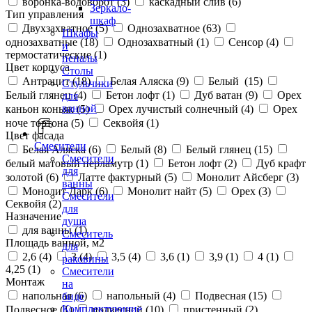
воронка-водоворот (
3
)
каскадный слив (
6
)
Зеркало-
Тип управления
шкаф
Двухзахватное (
5
)
Однозахватное (
63
)
Шкафы
однозахватные (
18
)
Однозахватный (
1
)
Сенсор (
4
)
и
термостатические (
1
)
пеналы
Цвет корпуса
Столы
Антрацит (
18
)
Белая Аляска (
9
)
Белый (
15
)
Стульчики
Белый глянец (
4
)
Бетон лофт (
1
)
Дуб ватан (
9
)
Орех
для
ванной
каньон коньяк (
5
)
Орех лучистый солнечный (
4
)
Орех
ноче тортона (
5
)
Секвойя (
1
)
Цвет фасада
Смесители
Белая Аляска (
6
)
Белый (
8
)
Белый глянец (
15
)
Смесители
белый матовый перламутр (
1
)
Бетон лофт (
2
)
Дуб крафт
для
золотой (
6
)
Латте фактурный (
5
)
Монолит Айсберг (
3
)
ванны
Монолит Дарк (
6
)
Монолит найт (
5
)
Орех (
3
)
Смесители
Секвойя (
2
)
для
Назначение
душа
для ванны (
1
)
Смеситель
Площадь ванной, м2
для
2,6 (
4
)
3 (
4
)
3,5 (
4
)
3,6 (
1
)
3,9 (
1
)
4 (
1
)
раковины
4,25 (
1
)
Смесители
Монтаж
на
напольная (
6
)
напольный (
4
)
Подвесная (
15
)
биде
Комплектующие
Подвесное (
1
)
подвесной (
10
)
пристенный (
2
)