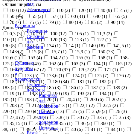
для
Общая ширина, см
смесителей
100 (
12
)
105 (
3
)
110 (
2
)
120 (
1
)
40 (
9
)
45 (
1
)
50 (
15
)
55 (
2
)
57 (
1
)
60 (
31
)
640 (
1
)
65 (
5
)
70 (
7
)
75 (
5
)
79 (
1
)
80 (
19
)
85 (
2
)
90 (
14
)
Раковины
Длина, см
Раковины
0,3 (
3
)
10 (
3
)
100 (
12
)
105 (
1
)
11,3 (
2
)
Сифоны
110 (
1
)
113,5 (
1
)
120 (
13
)
123 (
1
)
127 (
1
)
для
130 (
8
)
133 (
2
)
134 (
1
)
14 (
1
)
140 (
18
)
141,5 (
1
)
раковин
143 (
2
)
15 (
8
)
15,7 (
1
)
15,9 (
1
)
150 (
73
)
152,5 (
1
)
153 (
4
)
154,2 (
1
)
155 (
5
)
158 (
1
)
158-
Душевые
175 (
2
)
160 (
45
)
162 (
4
)
163 (
3
)
164 (
1
)
165 (
17
)
поддоны
166 (
2
)
167 (
2
)
170 (
97
)
170,7 (
2
)
171 (
1
)
и
172 (
1
)
173 (
5
)
173,6 (
1
)
174 (
7
)
175 (
7
)
176 (
2
)
перегородки
18 (
1
)
18,7 (
1
)
180 (
34
)
181 (
1
)
182 (
2
)
Душевые
183 (
2
)
184 (
3
)
185 (
3
)
186 (
1
)
187 (
1
)
189 (
2
)
поддоны
19 (
1
)
19,8 (
1
)
190 (
19
)
193 (
2
)
194 (
1
)
Карнизы
195 (
1
)
198 (
2
)
20 (
1
)
20,4 (
1
)
200 (
6
)
202 (
1
)
для
208 (
2
)
212,5 (
1
)
213 (
1
)
22,1 (
2
)
22,5 (
2
)
поддонов
220 (
1
)
230 (
1
)
24,5 (
13
)
25 (
5
)
25,9 (
2
)
26 (
3
)
Панели
для
27,4 (
2
)
29,5 (
1
)
3,8 (
1
)
30 (
7
)
335 (
1
)
35 (
3
)
поддонов
35,15 (
1
)
35,5 (
2
)
355 (
1
)
36 (
2
)
360 (
1
)
Поддоны
38,5 (
1
)
39,2 (
1
)
390 (
1
)
40 (
6
)
41 (
1
)
44 (
11
)
Рамы