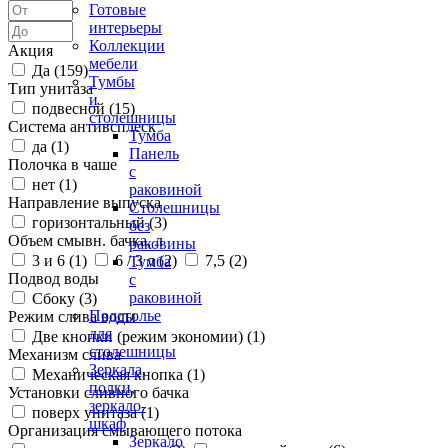
Готовые
интерьеры
Коллекции
Акция
мебели
Да (
159
)
Тумбы
Тип унитаза
и
подвесной (
15
)
столешницы
Система антивсплеск
Тумба
да (
1
)
Панель
Полочка в чаше
с
нет (
1
)
раковиной
Направление выпуска
Столешницы
горизонтальный (
3
)
без
Объем смывн. бачка, л
раковины
3 и 6 (
1
)
6 / 3 л (
2
)
7,5 (
2
)
Тумба
Подвод воды
с
раковиной
Сбоку (
3
)
Подстолье
Режим слива воды
для
Две кнопки (режим экономии) (
1
)
столешницы
Механизм слива
Зеркала,
Механическая кнопка (
1
)
полки,
Установки сливного бачка
зеркало-
поверх унитаза (
1
)
шкаф
Организация смывающего потока
Зеркало