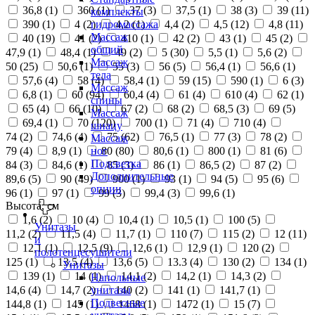
36,8 (
1
)
360 (
1
)
37 (
3
)
37,5 (
1
)
38 (
3
)
39 (
11
)
комплекты
390 (
1
)
4 (
2
)
4,2 (
1
)
4,4 (
2
)
4,5 (
12
)
4,8 (
11
)
гидромассажа
Массаж
40 (
19
)
41 (
2
)
410 (
1
)
42 (
2
)
43 (
1
)
45 (
2
)
общий
47,9 (
1
)
48,4 (
1
)
49 (
2
)
5 (
30
)
5,5 (
1
)
5,6 (
2
)
Массаж
50 (
25
)
50,6 (
1
)
55 (
3
)
56 (
5
)
56,4 (
1
)
56,6 (
1
)
тела
57,6 (
4
)
58 (
4
)
58,4 (
1
)
59 (
15
)
590 (
1
)
6 (
3
)
Массаж
6,8 (
1
)
60 (
94
)
60,4 (
4
)
61 (
4
)
610 (
4
)
62 (
1
)
спины
65 (
4
)
66 (
10
)
67 (
2
)
68 (
2
)
68,5 (
3
)
69 (
5
)
Массаж
69,4 (
1
)
70 (
120
)
700 (
1
)
71 (
4
)
710 (
4
)
шиацу
74 (
2
)
74,6 (
4
)
75 (
62
)
76,5 (
1
)
77 (
3
)
78 (
2
)
Массаж
79 (
4
)
8,9 (
1
)
80 (
80
)
80,6 (
1
)
800 (
1
)
81 (
6
)
ног
Подсветка
84 (
3
)
84,6 (
1
)
85 (
3
)
86 (
1
)
86,5 (
2
)
87 (
2
)
Дополнительные
89,6 (
5
)
90 (
49
)
900 (
1
)
93 (
1
)
94 (
5
)
95 (
6
)
опции
96 (
1
)
97 (
1
)
99 (
3
)
99,4 (
3
)
99,6 (
1
)
Высота, см
1,6 (
2
)
10 (
4
)
10,4 (
1
)
10,5 (
1
)
100 (
5
)
Унитазы
11,2 (
2
)
11,5 (
4
)
11,7 (
1
)
110 (
7
)
115 (
2
)
12 (
11
)
и
12,1 (
1
)
12,5 (
9
)
12,6 (
1
)
12,9 (
1
)
120 (
2
)
полотенцесушители
125 (
1
)
13,5 (
4
)
13,6 (
5
)
13.3 (
4
)
130 (
2
)
134 (
1
)
Унитазы
139 (
1
)
14 (
1
)
14,1 (
2
)
14,2 (
1
)
14,3 (
2
)
Напольные
14,6 (
4
)
14,7 (
2
)
140 (
2
)
141 (
1
)
141,7 (
1
)
унитазы
Подвесные
144,8 (
1
)
145 (
1
)
1468 (
1
)
1472 (
1
)
15 (
7
)