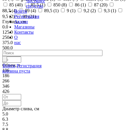
Чистящее
85 (
40
)
85,5 (
1
)
850 (
8
)
86 (
1
)
87 (
20
)
средство
88,7 (
4
)
89 (
4
)
89,5 (
1
)
9 (
1
)
9,2 (
2
)
9,3 (
1
)
Войти
Регистрация
9,5 (
2
)
90 (
21
)
Акции
Глубина, см
Магазины
0.0
Контакты
125.0
О
250.0
нас
375.0
500.0
Объем, л
Войти
Регистрация
106
корзина пуста
186
266
346
426
Диаметр слива, см
5.0
6.3
7.5
8.8