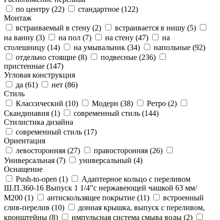
по центру (
22
)
стандартное (
122
)
Монтаж
встраиваемый в стену (
2
)
встраивается в нишу (
5
)
на ванну (
3
)
на пол (
7
)
на стену (
47
)
на
столешницу (
14
)
на умывальник (
34
)
напольные (
92
)
отдельно стоящие (
8
)
подвесные (
236
)
пристенные (
147
)
Угловая конструкция
да (
61
)
нет (
86
)
Стиль
Классический (
10
)
Модерн (
38
)
Ретро (
2
)
Скандинавия (
1
)
современный стиль (
144
)
Стилистика дизайна
современный стиль (
17
)
Ориентация
левосторонняя (
27
)
правосторонняя (
26
)
Универсальная (
7
)
универсальный (
4
)
Оснащение
Push-to-open (
1
)
Адаптерное кольцо с переливом
Ш.П.360-16 Выпуск 1 1/4"с нержавеющей чашкой 63 мм/
М200 (
1
)
антискользящее покрытие (
11
)
встроенный
слив-перелив (
10
)
донная крышка, выпуск с переливом,
кронштейны (
8
)
импульсная система смыва воды (
2
)