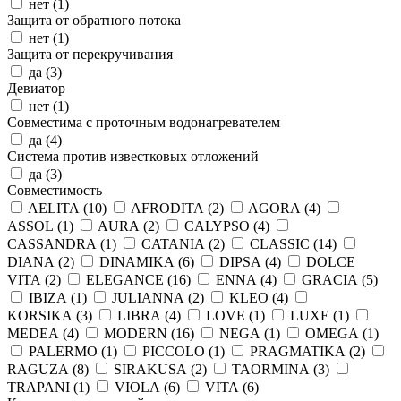
нет (
1
)
Защита от обратного потока
нет (
1
)
Защита от перекручивания
да (
3
)
Девиатор
нет (
1
)
Совместима с проточным водонагревателем
да (
4
)
Система против известковых отложений
да (
3
)
Совместимость
AELITA (
10
)
AFRODITA (
2
)
AGORA (
4
)
ASSOL (
1
)
AURA (
2
)
CALYPSO (
4
)
CASSANDRA (
1
)
CATANIA (
2
)
CLASSIC (
14
)
DIANA (
2
)
DINAMIKA (
6
)
DIPSA (
4
)
DOLCE
VITA (
2
)
ELEGANCE (
16
)
ENNA (
4
)
GRACIA (
5
)
IBIZA (
1
)
JULIANNA (
2
)
KLEO (
4
)
KORSIKA (
3
)
LIBRA (
4
)
LOVE (
1
)
LUXE (
1
)
MEDEA (
4
)
MODERN (
16
)
NEGA (
1
)
OMEGA (
1
)
PALERMO (
1
)
PICCOLO (
1
)
PRAGMATIKA (
2
)
RAGUZA (
8
)
SIRAKUSA (
2
)
TAORMINA (
3
)
TRAPANI (
1
)
VIOLA (
6
)
VITA (
6
)