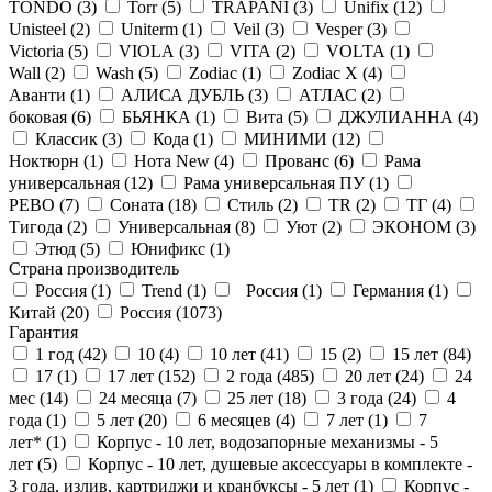
TONDO (
3
)
Torr (
5
)
TRAPANI (
3
)
Unifix (
12
)
Unisteel (
2
)
Uniterm (
1
)
Veil (
3
)
Vesper (
3
)
Victoria (
5
)
VIOLA (
3
)
VITA (
2
)
VOLTA (
1
)
Wall (
2
)
Wash (
5
)
Zodiac (
1
)
Zodiac X (
4
)
Аванти (
1
)
АЛИСА ДУБЛЬ (
3
)
АТЛАС (
2
)
боковая (
6
)
БЬЯНКА (
1
)
Вита (
5
)
ДЖУЛИАННА (
4
)
Классик (
3
)
Кода (
1
)
МИНИМИ (
12
)
Ноктюрн (
1
)
Нота New (
4
)
Прованс (
6
)
Рама
универсальная (
12
)
Рама универсальная ПУ (
1
)
РЕВО (
7
)
Соната (
18
)
Стиль (
2
)
ТR (
2
)
ТГ (
4
)
Тигода (
2
)
Универсальная (
8
)
Уют (
2
)
ЭКОНОМ (
3
)
Этюд (
5
)
Юнификс (
1
)
Страна производитель
Россия (
1
)
Trend (
1
)
Россия (
1
)
Германия (
1
)
Китай (
20
)
Россия (
1073
)
Гарантия
1 год (
42
)
10 (
4
)
10 лет (
41
)
15 (
2
)
15 лет (
84
)
17 (
1
)
17 лет (
152
)
2 года (
485
)
20 лет (
24
)
24
мес (
14
)
24 месяца (
7
)
25 лет (
18
)
3 года (
24
)
4
года (
1
)
5 лет (
20
)
6 месяцев (
4
)
7 лет (
1
)
7
лет* (
1
)
Корпус - 10 лет, водозапорные механизмы - 5
лет (
5
)
Корпус - 10 лет, душевые аксессуары в комплекте -
3 года, излив, картриджи и кранбуксы - 5 лет (
1
)
Корпус -