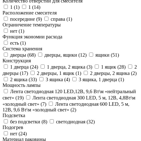
Количество отверстий для смесителя
1 (
1
)
1 (
14
)
Расположение смесителя
посередине (
9
)
справа (
1
)
Ограничение температуры
нет (
1
)
Функция экономии расхода
есть (
1
)
Система хранения
дверцы (
68
)
дверцы, ящики (
12
)
ящики (
51
)
Конструкция
1 дверца (
24
)
1 дверца, 2 ящика (
3
)
1 ящик (
28
)
2
дверцы (
17
)
2 дверцы, 1 ящик (
1
)
2 дверцы, 2 ящика (
2
)
2 ящика (
33
)
3 ящика (
4
)
3 ящика, 1 дверца (
1
)
Мощность лампы
Лента светодиодная 120 LED,12В, 9,6 Вт\м «нейтральный
свет» (
19
)
Лента светодиодная 300 LED, 5 м, 12В, 4,8Вт\м
«холодный свет» (
7
)
Лента светодиодная 600 LED, 5 м,
12В, 9,6 Вт\м «холодный свет» (
2
)
Подсветка
без подсветки (
8
)
светодиодная (
32
)
Подогрев
нет (
24
)
Материал раковины