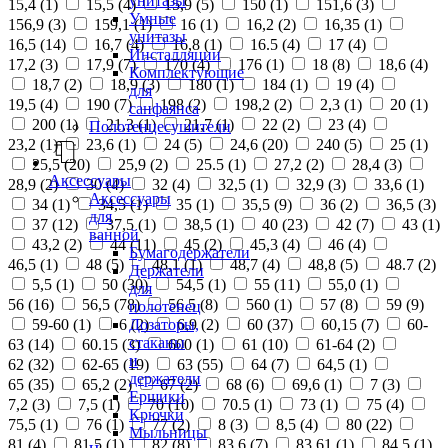
унитазы
15,4 (
1
)
15,5 (
4
)
15,9 (
5
)
150 (
1
)
151,6 (
3
)
Умные
156,9 (
3
)
159,1 (
1
)
16 (
1
)
16,2 (
2
)
16,35 (
1
)
унитазы
16,5 (
14
)
16,7 (
4
)
16,8 (
1
)
16.5 (
4
)
17 (
4
)
Инсталляции
17,2 (
3
)
17,9 (
7
)
170 (
4
)
176 (
1
)
18 (
8
)
18,6 (
4
)
Комплектующие
18,7 (
2
)
18,9 (
3
)
180 (
1
)
184 (
1
)
19 (
4
)
для
19,5 (
4
)
190 (
7
)
198 (
2
)
198,2 (
2
)
2,3 (
1
)
20 (
1
)
санфаянса
200 (
1
)
21,3 (
1
)
21,7 (
1
)
22 (
2
)
23 (
4
)
Полотенцесушители
23,2 (
1
)
23,6 (
1
)
24 (
5
)
24,6 (
20
)
240 (
5
)
25 (
1
)
25,5 (
20
)
25,9 (
2
)
25.5 (
1
)
27,2 (
2
)
28,4 (
3
)
Аксессуары
28,9 (
2
)
30 (
4
)
32 (
4
)
32,5 (
1
)
32,9 (
3
)
33,6 (
1
)
Аксессуары
34 (
1
)
34,5 (
1
)
35 (
1
)
35,5 (
9
)
36 (
2
)
36,5 (
3
)
для
37 (
12
)
37,5 (
1
)
38,5 (
1
)
40 (
23
)
42 (
7
)
43 (
1
)
ванной
43,2 (
2
)
44 (
11
)
45 (
2
)
45,3 (
4
)
46 (
4
)
Бумагодержатели
46,5 (
1
)
48 (
5
)
48,1 (
1
)
48,7 (
4
)
48,8 (
5
)
48.7 (
2
)
Держатели
5,5 (
1
)
50 (
30
)
54,5 (
1
)
55 (
11
)
55,0 (
1
)
для
56 (
16
)
56,5 (
78
)
56.5 (
8
)
560 (
1
)
57 (
8
)
59 (
9
)
полотенец
Дозаторы,
59-60 (
1
)
6 (
2
)
6,9 (
2
)
60 (
37
)
60,15 (
7
)
60-
стаканы
63 (
14
)
60.15 (
3
)
600 (
1
)
61 (
10
)
61-64 (
2
)
и
62 (
32
)
62-65 (
19
)
63 (
55
)
64 (
7
)
64,5 (
1
)
держатели
65 (
35
)
65,2 (
2
)
67 (
2
)
68 (
6
)
69,6 (
1
)
7 (
3
)
Ершики
7,2 (
3
)
7,5 (
1
)
70 (
10
)
70.5 (
1
)
73 (
1
)
75 (
4
)
Крючки
75,5 (
1
)
76 (
1
)
77 (
2
)
8 (
3
)
8,5 (
4
)
80 (
22
)
Мыльницы
81 (
4
)
81,5 (
1
)
82 (
8
)
83,6 (
7
)
83,61 (
1
)
84,5 (
1
)