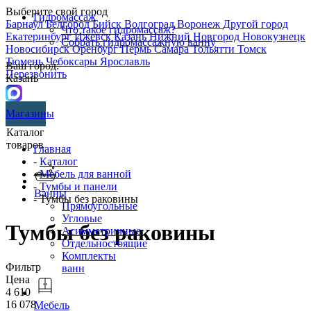
Выберите свой город
Гидромассаж
Барнаул
Белгород
Бийск
Волгоград
Воронеж
Другой город
Что такое гидромассаж?
Екатеринбург
Ижевск
Казань
Нижний Новгород
Новокузнецк
Собрать гидромассажную ванну
Новосибирск
Оренбург
Пермь
Самара
Тольятти
Томск
Тюмень
Чебоксары
Ярославль
Ваш город:
Перезвонить
Казань
Магазины
Каталог
товаров
Главная
-
Каталог
-
Мебель для ванной
-
Тумбы и панели
Ванны
- Тумбы без раковины
Прямоугольные
Угловые
Тумбы без раковины
Асимметричные
Отдельностоящие
Комплекты
Фильтр
ванн
Цена
4 610
16 078
Мебель