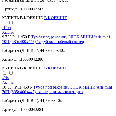
Габариты (Д Ш В Г): x84,6x88,7x47,1
Артикул: Ц0000042343
КУПИТЬ
В КОРЗИНЕ
В КОРЗИНЕ
-15
%
Акция
9 733 Р
11 450 Р
Тумба под раковину БЛОК МИНИ/Aris mini
70П (685х400х447) 1я дуб вотан/белый глянец
Габариты (Д Ш В Г): 44,7x68,5x40x
Артикул: Ц0000042286
КУПИТЬ
В КОРЗИНЕ
В КОРЗИНЕ
-8
%
Акция
10 534 Р
11 450 Р
Тумба под раковину БЛОК МИНИ/Aris mini
70П (685х400х447) 1я антрацит/монолит дарк
Габариты (Д Ш В Г): 44,7x68x40x
Артикул: Ц0000042284