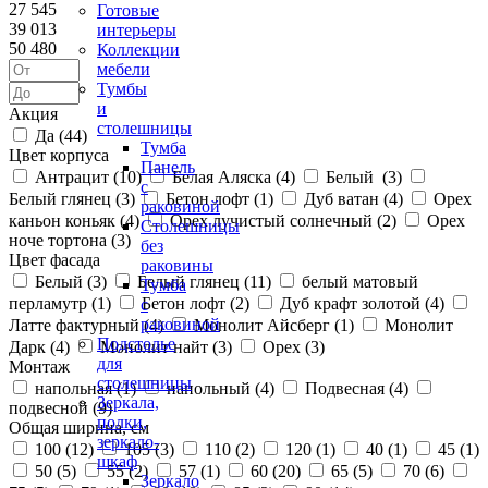
27 545
Готовые
39 013
интерьеры
50 480
Коллекции
мебели
Тумбы
и
Акция
столешницы
Да (
44
)
Тумба
Цвет корпуса
Панель
Антрацит (
10
)
Белая Аляска (
4
)
Белый (
3
)
с
Белый глянец (
3
)
Бетон лофт (
1
)
Дуб ватан (
4
)
Орех
раковиной
каньон коньяк (
4
)
Орех лучистый солнечный (
2
)
Орех
Столешницы
ноче тортона (
3
)
без
Цвет фасада
раковины
Белый (
3
)
Белый глянец (
11
)
белый матовый
Тумба
перламутр (
1
)
Бетон лофт (
2
)
Дуб крафт золотой (
4
)
с
раковиной
Латте фактурный (
4
)
Монолит Айсберг (
1
)
Монолит
Подстолье
Дарк (
4
)
Монолит найт (
3
)
Орех (
3
)
для
Монтаж
столешницы
напольная (
1
)
напольный (
4
)
Подвесная (
4
)
Зеркала,
подвесной (
9
)
полки,
Общая ширина, см
зеркало-
100 (
12
)
105 (
3
)
110 (
2
)
120 (
1
)
40 (
1
)
45 (
1
)
шкаф
50 (
5
)
55 (
2
)
57 (
1
)
60 (
20
)
65 (
5
)
70 (
6
)
Зеркало