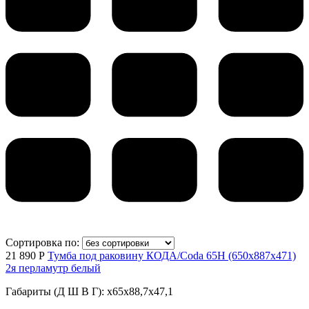
Сортировка по:
21 890 Р
Тумба под раковину КОДА/Coda 65Н (650х887х471)
2я перламутр белый
Габариты (Д Ш В Г): x65x88,7x47,1