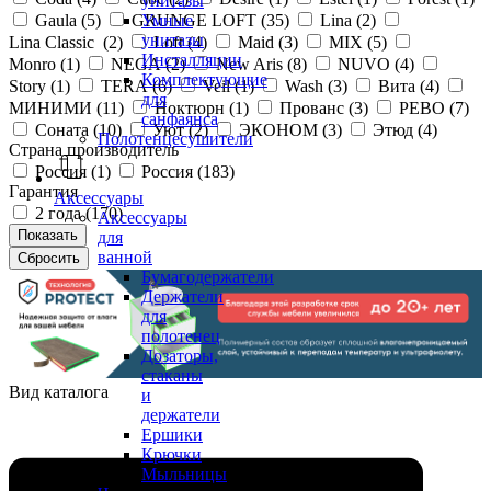
унитазы
Gaula (
5
)
GRUNGE LOFT (
35
)
Lina (
2
)
Умные
унитазы
Lina Classic (
2
)
Loft (
4
)
Maid (
3
)
MIX (
5
)
Инсталляции
Monro (
1
)
NEGA (
2
)
New Aris (
8
)
NUVO (
4
)
Комплектующие
Story (
1
)
TERA (
6
)
Veil (
1
)
Wash (
3
)
Вита (
4
)
для
МИНИМИ (
11
)
Ноктюрн (
1
)
Прованс (
3
)
РЕВО (
7
)
санфаянса
Соната (
10
)
Уют (
2
)
ЭКОНОМ (
3
)
Этюд (
4
)
Полотенцесушители
Страна производитель
Россия (
1
)
Россия (
183
)
Гарантия
Аксессуары
2 года (
170
)
Аксессуары
для
ванной
Бумагодержатели
Держатели
для
полотенец
Дозаторы,
стаканы
Вид каталога
и
держатели
Ершики
Крючки
Мыльницы