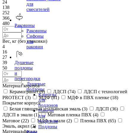
24
для
138
смесителей
252
366
480
Раковины
Раковины
Сифоны
Вес, кг (без упаковки)
для
4
раковин
16
27
39
Душевые
50
поддоны
и
перегородки
Душевые
Материал корпуса
поддоны
Керамогранит (
9
)
ЛДСП (
74
)
ЛДСП с технологией
Карнизы
PROTECT (
3
)
МДФ (
81
)
МДФ в ПВХ пленке (
18
)
для
Покрытие корпуса
поддонов
Белая глянцевая итальянская эмаль (
3
)
ЛДСП (
36
)
Панели
ЛДСП в эмали (
1
)
Матовая пленка ПВХ (
4
)
для
Матовое (
22
)
МДФ в эмали (
2
)
Пленка ПВХ (
65
)
поддонов
Эмаль, акрил (
2
)
Поддоны
Материал фасада
Рамы