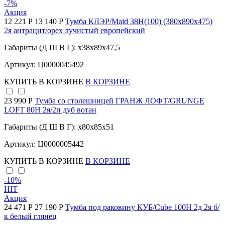
-7
%
Акция
12 221 Р
13 140 Р
Тумба КЛЭР/Maid 38Н(100) (380х890х475)
2я антрацит/орех лучистый европейский
Габариты (Д Ш В Г): x38x89x47,5
Артикул: Ц0000045492
КУПИТЬ
В КОРЗИНЕ
В КОРЗИНЕ
23 990 Р
Тумба со столешницей ГРАНЖ ЛОФТ/GRUNGE
LOFT 80Н 2я/2п дуб вотан
Габариты (Д Ш В Г): x80x85x51
Артикул: Ц0000005442
КУПИТЬ
В КОРЗИНЕ
В КОРЗИНЕ
-10
%
HIT
Акция
24 471 Р
27 190 Р
Тумба под раковину КУБ/Cube 100Н 2д 2я б/
к белый глянец