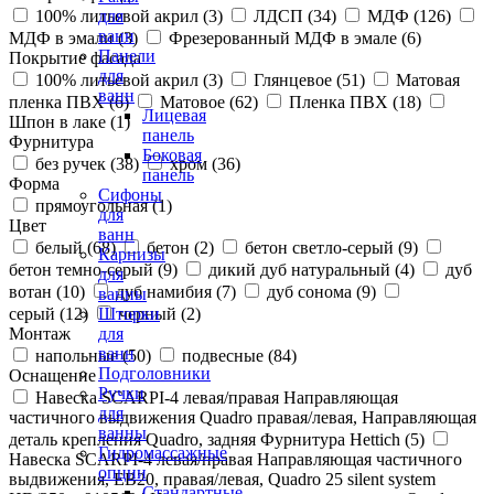
100% литьевой акрил (
3
)
ЛДСП (
34
)
МДФ (
126
)
для
ванн
МДФ в эмали (
3
)
Фрезерованный МДФ в эмале (
6
)
Панели
Покрытие фасада
для
100% литьевой акрил (
3
)
Глянцевое (
51
)
Матовая
ванн
пленка ПВХ (
6
)
Матовое (
62
)
Пленка ПВХ (
18
)
Лицевая
Шпон в лаке (
1
)
панель
Фурнитура
Боковая
без ручек (
38
)
хром (
36
)
панель
Форма
Сифоны
прямоугольная (
1
)
для
Цвет
ванн
белый (
68
)
бетон (
2
)
бетон светло-серый (
9
)
Карнизы
бетон темно-серый (
9
)
дикий дуб натуральный (
4
)
дуб
для
вотан (
10
)
дуб намибия (
7
)
дуб сонома (
9
)
ванны
серый (
12
)
черный (
2
)
Шторки
Монтаж
для
ванн
напольные (
50
)
подвесные (
84
)
Подголовники
Оснащение
Ручки
Навеска SCARPI-4 левая/правая Направляющая
для
частичного выдвижения Quadro правая/левая, Направляющая
ванны
деталь крепления Quadro, задняя Фурнитура Hettich (
5
)
Гидромассажные
Навеска SCARPI-4 левая/правая Направляющая частичного
опции
выдвижения, ЕВ20, правая/левая, Quadro 25 silent system
Стандартные