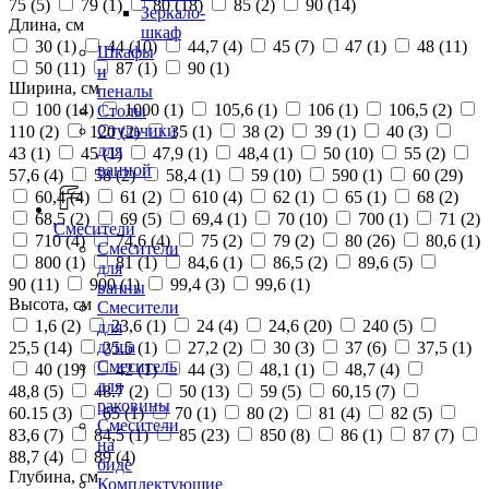
75 (
5
)
79 (
1
)
80 (
18
)
85 (
2
)
90 (
14
)
Зеркало-
Длина, см
шкаф
30 (
1
)
44 (
10
)
44,7 (
4
)
45 (
7
)
47 (
1
)
48 (
11
)
Шкафы
50 (
11
)
87 (
1
)
90 (
1
)
и
Ширина, см
пеналы
100 (
14
)
1000 (
1
)
105,6 (
1
)
106 (
1
)
106,5 (
2
)
Столы
Стульчики
110 (
2
)
120 (
2
)
35 (
1
)
38 (
2
)
39 (
1
)
40 (
3
)
для
43 (
1
)
45 (
1
)
47,9 (
1
)
48,4 (
1
)
50 (
10
)
55 (
2
)
ванной
57,6 (
4
)
58 (
2
)
58,4 (
1
)
59 (
10
)
590 (
1
)
60 (
29
)
60,4 (
4
)
61 (
2
)
610 (
4
)
62 (
1
)
65 (
1
)
68 (
2
)
68,5 (
2
)
69 (
5
)
69,4 (
1
)
70 (
10
)
700 (
1
)
71 (
2
)
Смесители
710 (
4
)
74,6 (
4
)
75 (
2
)
79 (
2
)
80 (
26
)
80,6 (
1
)
Смесители
800 (
1
)
81 (
1
)
84,6 (
1
)
86,5 (
2
)
89,6 (
5
)
для
90 (
11
)
900 (
1
)
99,4 (
3
)
99,6 (
1
)
ванны
Высота, см
Смесители
1,6 (
2
)
23,6 (
1
)
24 (
4
)
24,6 (
20
)
240 (
5
)
для
душа
25,5 (
14
)
25.5 (
1
)
27,2 (
2
)
30 (
3
)
37 (
6
)
37,5 (
1
)
Смеситель
40 (
19
)
42 (
1
)
44 (
3
)
48,1 (
1
)
48,7 (
4
)
для
48,8 (
5
)
48.7 (
2
)
50 (
13
)
59 (
5
)
60,15 (
7
)
раковины
60.15 (
3
)
65 (
1
)
70 (
1
)
80 (
2
)
81 (
4
)
82 (
5
)
Смесители
83,6 (
7
)
84,5 (
1
)
85 (
23
)
850 (
8
)
86 (
1
)
87 (
7
)
на
88,7 (
4
)
89 (
4
)
биде
Глубина, см
Комплектующие