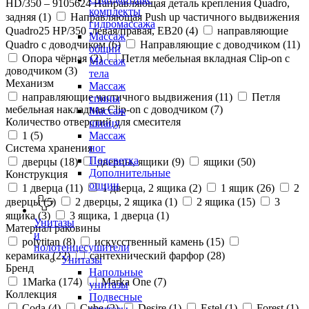
HD/350 – 9105624 Направляющая деталь крепления Quadro,
комплекты
задняя (
1
)
Направляющая Push up частичного выдвижения
гидромассажа
Quadro25 НР/350 ,левая/правая, ЕВ20 (
4
)
направляющие
Массаж
Quadro с доводчиком (
6
)
Направляющие с доводчиком (
11
)
общий
Опора чёрная (
2
)
Петля мебельная вкладная Clip-on с
Массаж
доводчиком (
3
)
тела
Механизм
Массаж
направляющие частичного выдвижения (
11
)
Петля
спины
мебельная накладная Clip-on с доводчиком (
7
)
Массаж
Количество отверстий для смесителя
шиацу
1 (
5
)
Массаж
Система хранения
ног
Подсветка
дверцы (
18
)
дверцы, ящики (
9
)
ящики (
50
)
Дополнительные
Конструкция
опции
1 дверца (
11
)
1 дверца, 2 ящика (
2
)
1 ящик (
26
)
2
дверцы (
5
)
2 дверцы, 2 ящика (
1
)
2 ящика (
15
)
3
ящика (
3
)
3 ящика, 1 дверца (
1
)
Унитазы
Материал раковины
и
polytitan (
8
)
искусственный камень (
15
)
полотенцесушители
керамика (
22
)
сантехнический фарфор (
28
)
Унитазы
Бренд
Напольные
1Marka (
174
)
Marka One (
7
)
унитазы
Коллекция
Подвесные
Coda (
4
)
Cube (
2
)
Desire (
1
)
Estel (
1
)
Forest (
1
)