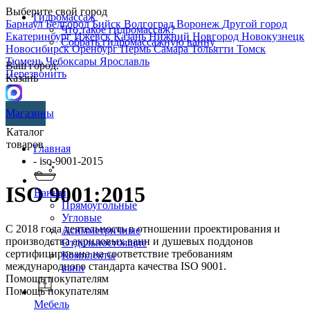
Выберите свой город
Гидромассаж
Барнаул
Белгород
Бийск
Волгоград
Воронеж
Другой город
Что такое гидромассаж?
Екатеринбург
Ижевск
Казань
Нижний Новгород
Новокузнецк
Собрать гидромассажную ванну
Новосибирск
Оренбург
Пермь
Самара
Тольятти
Томск
Тюмень
Чебоксары
Ярославль
Ваш город:
Перезвонить
Казань
Магазины
Каталог
товаров
Главная
- iso-9001-2015
ISO 9001:2015
Ванны
Прямоугольные
Угловые
С 2018 года деятельность в отношении проектирования и
Асимметричные
производства акриловых ванн и душевых поддонов
Отдельностоящие
сертифицирована на соответствие требованиям
Комплекты
международного стандарта качества ISO 9001.
ванн
Помощь покупателям
Помощь покупателям
Мебель