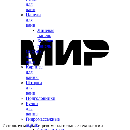
для
ванн
Панели
для
ванн
Лицевая
панель
Боковая
панель
Сифоны
для
ванн
Карнизы
для
ванны
Шторки
для
ванн
Подголовники
Ручки
для
ванны
Гидромассажные
опции
Используем куки и рекомендательные технологии
Стандартные