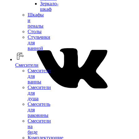
Зеркало-
шкаф
Шкафы
и
пеналы
Столы
Стульчики
для
ванной
Смесители
Смесители
для
ванны
Смесители
для
душа
Смеситель
для
раковины
Смесители
на
биде
Комплектующие