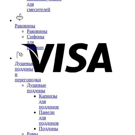
для
смесителей
Раковины
Раковины
Сифоны
для
раковин
Душевые
поддоны
и
перегородки
Душевые
поддоны
Карнизы
для
поддонов
Панели
для
поддонов
Поддоны
Рамы