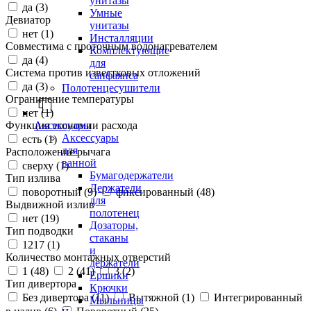
унитазы
да (
3
)
Умные
Девиатор
унитазы
нет (
1
)
Инсталляции
Совместима с проточным водонагревателем
Комплектующие
да (
4
)
для
Система против известковых отложений
санфаянса
да (
3
)
Полотенцесушители
Ограничение температуры
нет (
1
)
Аксессуары
Функция экономии расхода
Аксессуары
есть (
1
)
для
Расположение рычага
ванной
сверху (
1
)
Бумагодержатели
Тип излива
Держатели
поворотный (
9
)
фиксированный (
48
)
для
Выдвижной излив
полотенец
нет (
19
)
Дозаторы,
Тип подводки
стаканы
1217 (
1
)
и
Количество монтажных отверстий
держатели
1 (
48
)
2 (
41
)
3 (
2
)
Ершики
Тип дивертора
Крючки
Без дивертора (
11
)
Вытяжной (
1
)
Интегрированный
Мыльницы