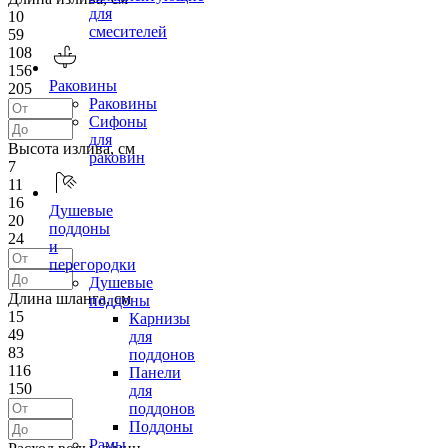
для
10
смесителей
59
108
156
Раковины
205
Раковины
Сифоны
для
Высота излива, см
раковин
7
11
16
Душевые
20
поддоны
24
и
перегородки
Душевые
Длина шланга, см
поддоны
15
Карнизы
49
для
83
поддонов
116
Панели
150
для
поддонов
Поддоны
Рамы