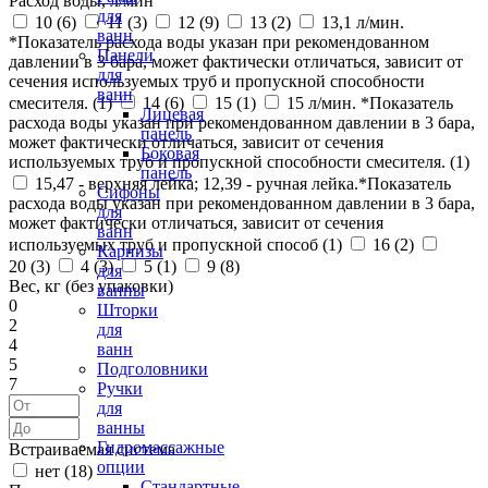
Расход воды, л/мин
для
10 (
6
)
11 (
3
)
12 (
9
)
13 (
2
)
13,1 л/мин.
ванн
*Показатель расхода воды указан при рекомендованном
Панели
давлении в 3 бара, может фактически отличаться, зависит от
для
сечения используемых труб и пропускной способности
ванн
смесителя. (
1
)
14 (
6
)
15 (
1
)
15 л/мин. *Показатель
Лицевая
расхода воды указан при рекомендованном давлении в 3 бара,
панель
может фактически отличаться, зависит от сечения
Боковая
используемых труб и пропускной способности смесителя. (
1
)
панель
15,47 - верхняя лейка; 12,39 - ручная лейка.*Показатель
Сифоны
расхода воды указан при рекомендованном давлении в 3 бара,
для
может фактически отличаться, зависит от сечения
ванн
используемых труб и пропускной способ (
1
)
16 (
2
)
Карнизы
20 (
3
)
4 (
3
)
5 (
1
)
9 (
8
)
для
Вес, кг (без упаковки)
ванны
0
Шторки
2
для
4
ванн
5
Подголовники
7
Ручки
для
ванны
Гидромассажные
Встраиваемая система
опции
нет (
18
)
Стандартные