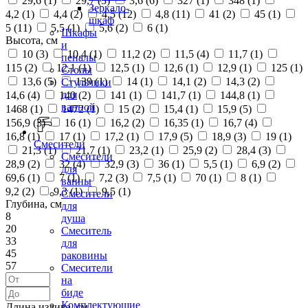
29,6 (
1
)
29,7 (
3
)
3,6 (
6
)
327 (
1
)
348 (
1
)
Зеркало-
4,2 (
1
)
4,4 (
2
)
4,5 (
12
)
4,8 (
11
)
41 (
2
)
45 (
1
)
шкаф
5 (
11
)
5,5 (
1
)
5,6 (
2
)
6 (
1
)
Шкафы
Высота, см
и
10 (
3
)
10,4 (
1
)
11,2 (
2
)
11,5 (
4
)
11,7 (
1
)
пеналы
115 (
2
)
12,1 (
1
)
12,5 (
1
)
12,6 (
1
)
12,9 (
1
)
125 (
1
)
Столы
13,6 (
5
)
139 (
1
)
14 (
1
)
14,1 (
2
)
14,3 (
2
)
Стульчики
для
14,6 (
4
)
140 (
2
)
141 (
1
)
141,7 (
1
)
144,8 (
1
)
ванной
1468 (
1
)
1472 (
1
)
15 (
2
)
15,4 (
1
)
15,9 (
5
)
156,9 (
3
)
16 (
1
)
16,2 (
2
)
16,35 (
1
)
16,7 (
4
)
16,8 (
1
)
17 (
1
)
17,2 (
1
)
17,9 (
5
)
18,9 (
3
)
19 (
1
)
Смесители
21,3 (
1
)
21,7 (
1
)
23,2 (
1
)
25,9 (
2
)
28,4 (
3
)
Смесители
28,9 (
2
)
32 (
4
)
32,9 (
3
)
36 (
1
)
5,5 (
1
)
6,9 (
2
)
для
69,6 (
1
)
7 (
1
)
7,2 (
3
)
7,5 (
1
)
70 (
1
)
8 (
1
)
ванны
9,2 (
2
)
9,3 (
1
)
9,5 (
1
)
Смесители
Глубина, см
для
8
душа
20
Смеситель
33
для
45
раковины
57
Смесители
на
биде
Комплектующие
Длина излива, см