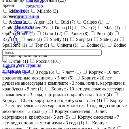
в излив (
6
)
Поворотный (
25
)
Чистящее
Бренд
средство
Войти
Iddis (
100
)
Milardo (
3
)
Регистрация
Коллекция
Акции
Acros (
3
)
Aiger (
13
)
Bild (
7
)
Calipso (
1
)
Магазины
Cloud (
4
)
Copter (
2
)
Duna (
11
)
Ever (
2
)
Male (
1
)
Контакты
Optima Home (
1
)
Oxford (
2
)
Parker (
8
)
Pulse (
4
)
О
Ray (
13
)
Sena (
3
)
Shelfy (
1
)
Simp (
2
)
Slide (
12
)
нас
SpaHome (
1
)
Torr (
5
)
Uniterm (
1
)
Zodiac (
1
)
Zodiac
X (
4
)
Страна производитель
Китай (
1
)
Россия (
101
)
Войти
Регистрация
Гарантия
корзина пуста
10 лет (
3
)
3 года (
6
)
7 лет* (
1
)
Корпус - 10 лет,
водозапорные механизмы - 5 лет (
5
)
Корпус - 10 лет,
душевые аксессуары в комплекте - 3 года, излив, картриджи и
кранбуксы - 5 лет (
1
)
Корпус - 10 лет, душевые аксессуары
в комплекте - 3 года, картриджи и кранбуксы - 5 лет (
4
)
Корпус - 10 лет, картриджи и кранбуксы - 5 лет (
1
)
Корпус
- 7 лет, душевые аксессуары в комплекте - 1 год, водозапорные
механизмы - 3 года (
1
)
Корпус смесителя - 10 лет,
картриджи и кранбуксы - 5 лет (
5
)
Корпус смесителя - 7
лет, водозапорные механизмы - 3 года (
1
)
Корпус
смесителя – 10 лет, водозапорные механизмы – 5 лет (
59
)