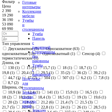
Фильтр
Готовые
Цена
интерьеры
2 390
Коллекции
19 290
мебели
36 190
Тумбы
53 090
и
69 990
столешницы
Тумба
Панель
с
Тип управления
раковиной
Двухзахватное (
5
)
Однозахватное (
63
)
Столешницы
однозахватные (
18
)
Однозахватный (
1
)
Сенсор (
4
)
без
термостатические (
1
)
раковины
Длина, см
Тумба
130 (
1
)
15 (
1
)
15,7 (
1
)
18 (
1
)
18,7 (
1
)
с
19,8 (
1
)
20,4 (
1
)
29,5 (
1
)
35 (
2
)
36 (
2
)
39,2 (
1
)
раковиной
44,7 (
1
)
47 (
2
)
504 (
1
)
507 (
1
)
6,2 (
1
)
7,8 (
1
)
Подстолье
8,7 (
2
)
для
Ширина, см
столешницы
10,9 (
1
)
12,4 (
1
)
141 (
1
)
15,9 (
1
)
16,5 (
1
)
Зеркала,
полки,
18 (
2
)
18,3 (
1
)
18,4 (
3
)
18,5 (
1
)
19 (
3
)
19,6 (
1
)
зеркало-
20 (
2
)
21 (
2
)
21,2 (
6
)
21,4 (
7
)
21,5 (
3
)
шкаф
21,7 (
5
)
22,5 (
3
)
22,8 (
1
)
24 (
1
)
26 (
1
)
28,5 (
1
)
Зеркало