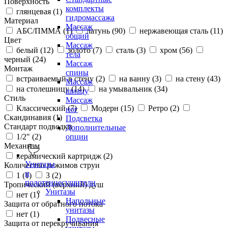
Поверхность
комплекты
глянцевая (
1
)
гидромассажа
Материал
Массаж
АБС/ПММА (
1
)
латунь (
90
)
нержавеющая сталь (
11
)
общий
Цвет
Массаж
белый (
12
)
золото (
7
)
сталь (
3
)
хром (
56
)
тела
черный (
24
)
Массаж
Монтаж
спины
встраиваемый в стену (
2
)
на ванну (
3
)
на стену (
43
)
Массаж
на столешницу (
14
)
на умывальник (
34
)
шиацу
Стиль
Массаж
Классический (
7
)
Модерн (
15
)
Ретро (
2
)
ног
Скандинавия (
1
)
Подсветка
Стандарт подводки
Дополнительные
1/2" (
2
)
опции
Механизм
керамический картридж (
2
)
Унитазы
Количество режимов струи
и
1 (
1
)
3 (
2
)
полотенцесушители
Тропический (верхний) душ
Унитазы
нет (
1
)
Напольные
Защита от обратного потока
унитазы
нет (
1
)
Подвесные
Защита от перекручивания