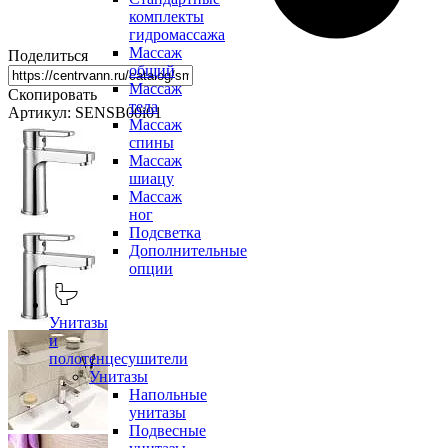
комплекты
гидромассажа
Массаж
Поделиться
общий
Массаж
Скопировать
тела
Артикул: SENSB00i01
Массаж
спины
Массаж
шиацу
Массаж
ног
Подсветка
Дополнительные
опции
Унитазы
и
полотенцесушители
Унитазы
Напольные
унитазы
Подвесные