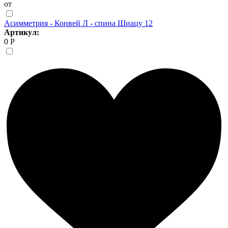
от
Асимметрия - Конвей Л - спина Шиацу 12
Артикул:
0 Р