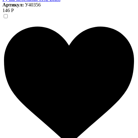
Артикул:
У40356
146 Р