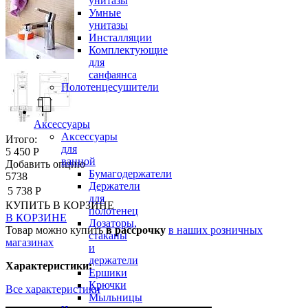
унитазы
Умные
унитазы
Инсталляции
Комплектующие
для
санфаянса
Полотенцесушители
Аксессуары
Аксессуары
Итого:
для
5 450 Р
ванной
Добавить опцию
Бумагодержатели
5738
Держатели
5 738 Р
для
КУПИТЬ
В КОРЗИНЕ
полотенец
В КОРЗИНЕ
Дозаторы,
Товар можно купить
в рассрочку
в наших розничных
стаканы
магазинах
и
держатели
Характеристики:
Ершики
Крючки
Все характеристики
Мыльницы