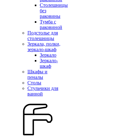
Столешницы
без
раковины
Тумба с
раковиной
Подстолье для
столешницы
Зеркала, полки,
зеркало-шкаф
Зеркало
Зеркало-
шкаф
Шкафы и
пеналы
Столы
Стульчики для
ванной