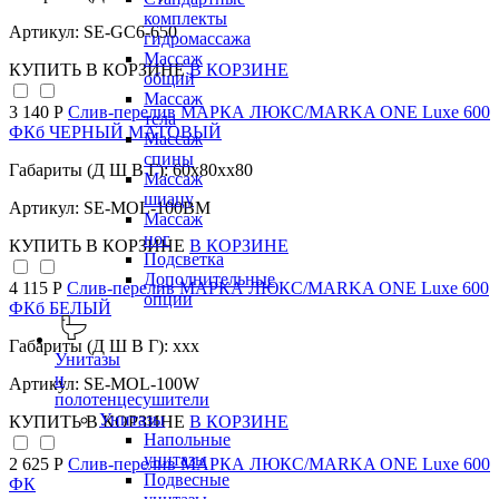
комплекты
Артикул: SE-GC6-650
гидромассажа
Массаж
КУПИТЬ
В КОРЗИНЕ
В КОРЗИНЕ
общий
Массаж
3 140 Р
Слив-перелив МАРКА ЛЮКС/MARKA ONE Luxe 600
тела
ФКб ЧЕРНЫЙ МАТОВЫЙ
Массаж
спины
Габариты (Д Ш В Г): 60x80xx80
Массаж
шиацу
Артикул: SE-MOL-100BM
Массаж
ног
КУПИТЬ
В КОРЗИНЕ
В КОРЗИНЕ
Подсветка
Дополнительные
4 115 Р
Слив-перелив МАРКА ЛЮКС/MARKA ONE Luxe 600
опции
ФКб БЕЛЫЙ
Габариты (Д Ш В Г): xxx
Унитазы
и
Артикул: SE-MOL-100W
полотенцесушители
Унитазы
КУПИТЬ
В КОРЗИНЕ
В КОРЗИНЕ
Напольные
унитазы
2 625 Р
Слив-перелив МАРКА ЛЮКС/MARKA ONE Luxe 600
Подвесные
ФК