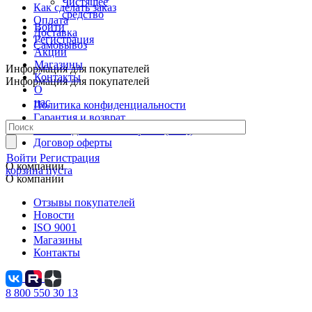
Чистящее
Как сделать заказ
средство
Оплата
Войти
Доставка
Регистрация
Самовывоз
Акции
Магазины
Информация для покупателей
Контакты
Информация для покупателей
О
нас
Политика конфиденциальности
Гарантия и возврат
Часто задаваемые вопросы (FAQ)
Договор оферты
Войти
Регистрация
О компании
корзина пуста
О компании
Отзывы покупателей
Новости
ISO 9001
Магазины
Контакты
8 800 550 30 13