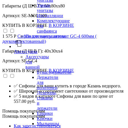
унитазы
Умные
Габариты (Д Ш В Г): 60x80xx80
унитазы
Инсталляции
Артикул: SE-MOL-100
Комплектующие
КУПИТЬ
В КОРЗИНЕ
В КОРЗИНЕ
для
санфаянса
Полотенцесушители
1 575 Р
Сифон для ванны автомат GC-4 600мм (
доукомплектованный)
Габариты (Д Ш В Г): 40x30xx4
Аксессуары
Аксессуары
Артикул: SE-GC4
для
ванной
КУПИТЬ
В КОРЗИНЕ
В КОРЗИНЕ
Бумагодержатели
Держатели
для
✅ Сифоны для ванн купить в городе Казань недорого.
полотенец
✅ Широкий ассортимент сантехники от производителя
Дозаторы,
✅ 5 видов в каталоге Сифоны для ванн по цене от
стаканы
557.00 руб.
и
держатели
Помощь покупателям
Ершики
Помощь покупателям
Крючки
Мыльницы
Как зарегистрироваться