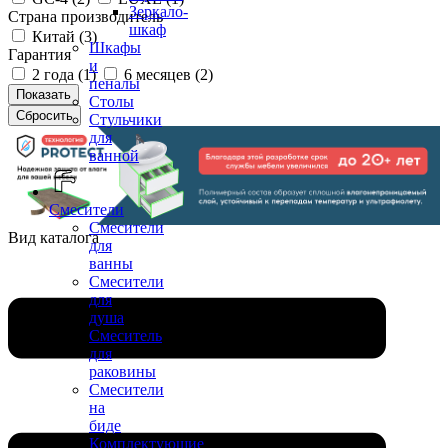
Зеркало-
Страна производитель
шкаф
Китай (
3
)
Шкафы
Гарантия
и
2 года (
1
)
6 месяцев (
2
)
пеналы
Столы
Стульчики
для
ванной
Смесители
Смесители
Вид каталога
для
ванны
Смесители
для
душа
Смеситель
для
раковины
Смесители
на
биде
Комплектующие