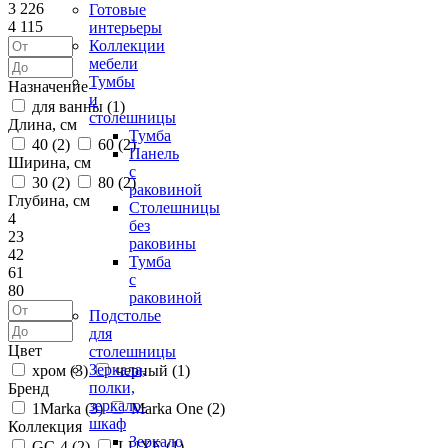
3 226
Готовые
4 115
интерьеры
Коллекции
мебели
Тумбы
Назначение
и
для ванны (
1
)
столешницы
Длина, см
Тумба
40 (
2
)
60 (
2
)
Панель
Ширина, см
с
30 (
2
)
80 (
2
)
раковиной
Глубина, см
Столешницы
4
без
23
раковины
42
Тумба
61
с
80
раковиной
Подстолье
для
Цвет
столешницы
Зеркала,
хром (
3
)
черный (
1
)
полки,
Бренд
зеркало-
1Marka (
3
)
Marka One (
2
)
шкаф
Коллекция
Зеркало
GC-4 (
2
)
LUXE (
1
)