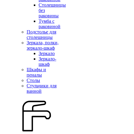
Столешницы
без
раковины
Тумба с
раковиной
Подстолье для
столешницы
Зеркала, полки,
зеркало-шкаф
Зеркало
Зеркало-
шкаф
Шкафы и
пеналы
Столы
Стульчики для
ванной