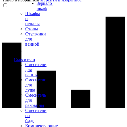
Зеркало-
шкаф
Шкафы
и
пеналы
Столы
Стульчики
для
ванной
Смесители
Смесители
для
ванны
Смесители
для
душа
Смеситель
для
раковины
Смесители
на
биде
Комплектующие