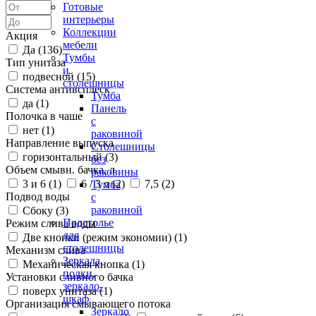
Готовые
интерьеры
Коллекции
Акция
мебели
Да (
136
)
Тумбы
Тип унитаза
и
подвесной (
15
)
столешницы
Система антивсплеск
Тумба
да (
1
)
Панель
Полочка в чаше
с
нет (
1
)
раковиной
Направление выпуска
Столешницы
горизонтальный (
3
)
без
Объем смывн. бачка, л
раковины
3 и 6 (
1
)
6 / 3 л (
2
)
7,5 (
2
)
Тумба
Подвод воды
с
раковиной
Сбоку (
3
)
Подстолье
Режим слива воды
для
Две кнопки (режим экономии) (
1
)
столешницы
Механизм слива
Зеркала,
Механическая кнопка (
1
)
полки,
Установки сливного бачка
зеркало-
поверх унитаза (
1
)
шкаф
Организация смывающего потока
Зеркало