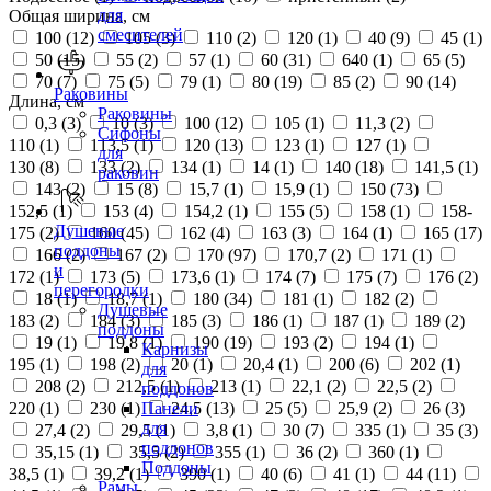
для
Общая ширина, см
смесителей
100 (
12
)
105 (
3
)
110 (
2
)
120 (
1
)
40 (
9
)
45 (
1
)
50 (
15
)
55 (
2
)
57 (
1
)
60 (
31
)
640 (
1
)
65 (
5
)
70 (
7
)
75 (
5
)
79 (
1
)
80 (
19
)
85 (
2
)
90 (
14
)
Раковины
Длина, см
Раковины
0,3 (
3
)
10 (
3
)
100 (
12
)
105 (
1
)
11,3 (
2
)
Сифоны
110 (
1
)
113,5 (
1
)
120 (
13
)
123 (
1
)
127 (
1
)
для
130 (
8
)
133 (
2
)
134 (
1
)
14 (
1
)
140 (
18
)
141,5 (
1
)
раковин
143 (
2
)
15 (
8
)
15,7 (
1
)
15,9 (
1
)
150 (
73
)
152,5 (
1
)
153 (
4
)
154,2 (
1
)
155 (
5
)
158 (
1
)
158-
Душевые
175 (
2
)
160 (
45
)
162 (
4
)
163 (
3
)
164 (
1
)
165 (
17
)
поддоны
166 (
2
)
167 (
2
)
170 (
97
)
170,7 (
2
)
171 (
1
)
и
172 (
1
)
173 (
5
)
173,6 (
1
)
174 (
7
)
175 (
7
)
176 (
2
)
перегородки
18 (
1
)
18,7 (
1
)
180 (
34
)
181 (
1
)
182 (
2
)
Душевые
183 (
2
)
184 (
3
)
185 (
3
)
186 (
1
)
187 (
1
)
189 (
2
)
поддоны
19 (
1
)
19,8 (
1
)
190 (
19
)
193 (
2
)
194 (
1
)
Карнизы
195 (
1
)
198 (
2
)
20 (
1
)
20,4 (
1
)
200 (
6
)
202 (
1
)
для
208 (
2
)
212,5 (
1
)
213 (
1
)
22,1 (
2
)
22,5 (
2
)
поддонов
220 (
1
)
230 (
1
)
24,5 (
13
)
25 (
5
)
25,9 (
2
)
26 (
3
)
Панели
для
27,4 (
2
)
29,5 (
1
)
3,8 (
1
)
30 (
7
)
335 (
1
)
35 (
3
)
поддонов
35,15 (
1
)
35,5 (
2
)
355 (
1
)
36 (
2
)
360 (
1
)
Поддоны
38,5 (
1
)
39,2 (
1
)
390 (
1
)
40 (
6
)
41 (
1
)
44 (
11
)
Рамы