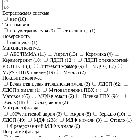
Встраиваемая система
нет (
18
)
Тип раковины
полувстраиваемая (
9
)
столешница (
1
)
Поверхность
глянцевая (
1
)
Материал корпуса
АБС/ПММА (
11
)
Акрил (
13
)
Керамика (
4
)
Керамогранит (
10
)
ЛДСП (
124
)
ЛДСП с технологией
PROTECT (
3
)
Литьевой мрамор (
9
)
МДФ (
187
)
МДФ в ПВХ пленке (
19
)
Металл (
2
)
Покрытие корпуса
Белая глянцевая итальянская эмаль (
3
)
ЛДСП (
62
)
ЛДСП в эмали (
1
)
Матовая пленка ПВХ (
4
)
Матовое (
65
)
МДФ в эмали (
2
)
Пленка ПВХ (
96
)
Эмаль (
18
)
Эмаль, акрил (
2
)
Материал фасада
100% литьевой акрил (
3
)
Акрил (
8
)
Зеркало (
10
)
ЛДСП (
49
)
МДФ (
238
)
МДФ в эмали (
3
)
Стекло (
1
)
Фрезерованный МДФ в эмале (
6
)
Покрытие фасада