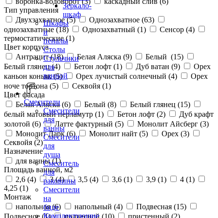
воронка-водоворот (
3
)
каскадный слив (
6
)
Зеркало-
Тип управления
шкаф
Двухзахватное (
5
)
Однозахватное (
63
)
Шкафы
однозахватные (
18
)
Однозахватный (
1
)
Сенсор (
4
)
и
термостатические (
1
)
пеналы
Цвет корпуса
Столы
Антрацит (
18
)
Белая Аляска (
9
)
Белый (
15
)
Стульчики
Белый глянец (
4
)
Бетон лофт (
1
)
Дуб ватан (
9
)
Орех
для
ванной
каньон коньяк (
5
)
Орех лучистый солнечный (
4
)
Орех
ноче тортона (
5
)
Секвойя (
1
)
Цвет фасада
Смесители
Белая Аляска (
6
)
Белый (
8
)
Белый глянец (
15
)
Смесители
белый матовый перламутр (
1
)
Бетон лофт (
2
)
Дуб крафт
для
золотой (
6
)
Латте фактурный (
5
)
Монолит Айсберг (
3
)
ванны
Монолит Дарк (
6
)
Монолит найт (
5
)
Орех (
3
)
Смесители
Секвойя (
2
)
для
Назначение
душа
для ванны (
1
)
Смеситель
Площадь ванной, м2
для
2,6 (
4
)
3 (
4
)
3,5 (
4
)
3,6 (
1
)
3,9 (
1
)
4 (
1
)
раковины
4,25 (
1
)
Смесители
Монтаж
на
напольная (
6
)
напольный (
4
)
Подвесная (
15
)
биде
Комплектующие
Подвесное (
1
)
подвесной (
10
)
пристенный (
2
)