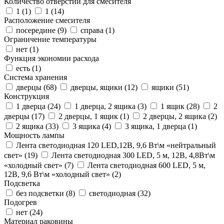
Количество отверстий для смесителя
1 (
1
)
1 (
14
)
Расположение смесителя
посередине (
9
)
справа (
1
)
Ограничение температуры
нет (
1
)
Функция экономии расхода
есть (
1
)
Система хранения
дверцы (
68
)
дверцы, ящики (
12
)
ящики (
51
)
Конструкция
1 дверца (
24
)
1 дверца, 2 ящика (
3
)
1 ящик (
28
)
2
дверцы (
17
)
2 дверцы, 1 ящик (
1
)
2 дверцы, 2 ящика (
2
)
2 ящика (
33
)
3 ящика (
4
)
3 ящика, 1 дверца (
1
)
Мощность лампы
Лента светодиодная 120 LED,12В, 9,6 Вт\м «нейтральный
свет» (
19
)
Лента светодиодная 300 LED, 5 м, 12В, 4,8Вт\м
«холодный свет» (
7
)
Лента светодиодная 600 LED, 5 м,
12В, 9,6 Вт\м «холодный свет» (
2
)
Подсветка
без подсветки (
8
)
светодиодная (
32
)
Подогрев
нет (
24
)
Материал раковины