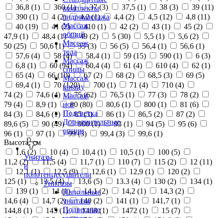
36,8 (
1
)
360 (
1
)
37 (
3
)
37,5 (
1
)
38 (
3
)
39 (
11
)
комплекты
390 (
1
)
4 (
2
)
4,2 (
1
)
4,4 (
2
)
4,5 (
12
)
4,8 (
11
)
гидромассажа
Массаж
40 (
19
)
41 (
2
)
410 (
1
)
42 (
2
)
43 (
1
)
45 (
2
)
общий
47,9 (
1
)
48,4 (
1
)
49 (
2
)
5 (
30
)
5,5 (
1
)
5,6 (
2
)
Массаж
50 (
25
)
50,6 (
1
)
55 (
3
)
56 (
5
)
56,4 (
1
)
56,6 (
1
)
тела
57,6 (
4
)
58 (
4
)
58,4 (
1
)
59 (
15
)
590 (
1
)
6 (
3
)
Массаж
6,8 (
1
)
60 (
94
)
60,4 (
4
)
61 (
4
)
610 (
4
)
62 (
1
)
спины
65 (
4
)
66 (
10
)
67 (
2
)
68 (
2
)
68,5 (
3
)
69 (
5
)
Массаж
69,4 (
1
)
70 (
120
)
700 (
1
)
71 (
4
)
710 (
4
)
шиацу
74 (
2
)
74,6 (
4
)
75 (
62
)
76,5 (
1
)
77 (
3
)
78 (
2
)
Массаж
79 (
4
)
8,9 (
1
)
80 (
80
)
80,6 (
1
)
800 (
1
)
81 (
6
)
ног
Подсветка
84 (
3
)
84,6 (
1
)
85 (
3
)
86 (
1
)
86,5 (
2
)
87 (
2
)
Дополнительные
89,6 (
5
)
90 (
49
)
900 (
1
)
93 (
1
)
94 (
5
)
95 (
6
)
опции
96 (
1
)
97 (
1
)
99 (
3
)
99,4 (
3
)
99,6 (
1
)
Высота, см
1,6 (
2
)
10 (
4
)
10,4 (
1
)
10,5 (
1
)
100 (
5
)
Унитазы
11,2 (
2
)
11,5 (
4
)
11,7 (
1
)
110 (
7
)
115 (
2
)
12 (
11
)
и
12,1 (
1
)
12,5 (
9
)
12,6 (
1
)
12,9 (
1
)
120 (
2
)
полотенцесушители
125 (
1
)
13,5 (
4
)
13,6 (
5
)
13.3 (
4
)
130 (
2
)
134 (
1
)
Унитазы
139 (
1
)
14 (
1
)
14,1 (
2
)
14,2 (
1
)
14,3 (
2
)
Напольные
14,6 (
4
)
14,7 (
2
)
140 (
2
)
141 (
1
)
141,7 (
1
)
унитазы
Подвесные
144,8 (
1
)
145 (
1
)
1468 (
1
)
1472 (
1
)
15 (
7
)