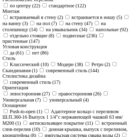
по центру (
22
)
стандартное (
122
)
Монтаж
встраиваемый в стену (
2
)
встраивается в нишу (
5
)
на ванну (
3
)
на пол (
7
)
на стену (
47
)
на
столешницу (
14
)
на умывальник (
34
)
напольные (
92
)
отдельно стоящие (
8
)
подвесные (
236
)
пристенные (
147
)
Угловая конструкция
да (
61
)
нет (
86
)
Стиль
Классический (
10
)
Модерн (
38
)
Ретро (
2
)
Скандинавия (
1
)
современный стиль (
144
)
Стилистика дизайна
современный стиль (
17
)
Ориентация
левосторонняя (
27
)
правосторонняя (
26
)
Универсальная (
7
)
универсальный (
4
)
Оснащение
Push-to-open (
1
)
Адаптерное кольцо с переливом
Ш.П.360-16 Выпуск 1 1/4"с нержавеющей чашкой 63 мм/
М200 (
1
)
антискользящее покрытие (
11
)
встроенный
слив-перелив (
10
)
донная крышка, выпуск с переливом,
кронштейны (
8
)
импульсная система смыва воды (
2
)