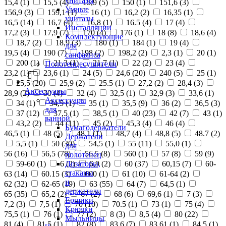
унитазы
15,4 (
1
)
15,5 (
4
)
15,9 (
5
)
150 (
1
)
151,6 (
3
)
Умные
156,9 (
3
)
159,1 (
1
)
16 (
1
)
16,2 (
2
)
16,35 (
1
)
унитазы
16,5 (
14
)
16,7 (
4
)
16,8 (
1
)
16.5 (
4
)
17 (
4
)
Инсталляции
17,2 (
3
)
17,9 (
7
)
170 (
4
)
176 (
1
)
18 (
8
)
18,6 (
4
)
Комплектующие
18,7 (
2
)
18,9 (
3
)
180 (
1
)
184 (
1
)
19 (
4
)
для
19,5 (
4
)
190 (
7
)
198 (
2
)
198,2 (
2
)
2,3 (
1
)
20 (
1
)
санфаянса
200 (
1
)
21,3 (
1
)
21,7 (
1
)
22 (
2
)
23 (
4
)
Полотенцесушители
23,2 (
1
)
23,6 (
1
)
24 (
5
)
24,6 (
20
)
240 (
5
)
25 (
1
)
25,5 (
20
)
25,9 (
2
)
25.5 (
1
)
27,2 (
2
)
28,4 (
3
)
Аксессуары
28,9 (
2
)
30 (
4
)
32 (
4
)
32,5 (
1
)
32,9 (
3
)
33,6 (
1
)
Аксессуары
34 (
1
)
34,5 (
1
)
35 (
1
)
35,5 (
9
)
36 (
2
)
36,5 (
3
)
для
37 (
12
)
37,5 (
1
)
38,5 (
1
)
40 (
23
)
42 (
7
)
43 (
1
)
ванной
43,2 (
2
)
44 (
11
)
45 (
2
)
45,3 (
4
)
46 (
4
)
Бумагодержатели
46,5 (
1
)
48 (
5
)
48,1 (
1
)
48,7 (
4
)
48,8 (
5
)
48.7 (
2
)
Держатели
5,5 (
1
)
50 (
30
)
54,5 (
1
)
55 (
11
)
55,0 (
1
)
для
56 (
16
)
56,5 (
78
)
56.5 (
8
)
560 (
1
)
57 (
8
)
59 (
9
)
полотенец
Дозаторы,
59-60 (
1
)
6 (
2
)
6,9 (
2
)
60 (
37
)
60,15 (
7
)
60-
стаканы
63 (
14
)
60.15 (
3
)
600 (
1
)
61 (
10
)
61-64 (
2
)
и
62 (
32
)
62-65 (
19
)
63 (
55
)
64 (
7
)
64,5 (
1
)
держатели
65 (
35
)
65,2 (
2
)
67 (
2
)
68 (
6
)
69,6 (
1
)
7 (
3
)
Ершики
7,2 (
3
)
7,5 (
1
)
70 (
10
)
70.5 (
1
)
73 (
1
)
75 (
4
)
Крючки
75,5 (
1
)
76 (
1
)
77 (
2
)
8 (
3
)
8,5 (
4
)
80 (
22
)
Мыльницы
81 (
4
)
81,5 (
1
)
82 (
8
)
83,6 (
7
)
83,61 (
1
)
84,5 (
1
)