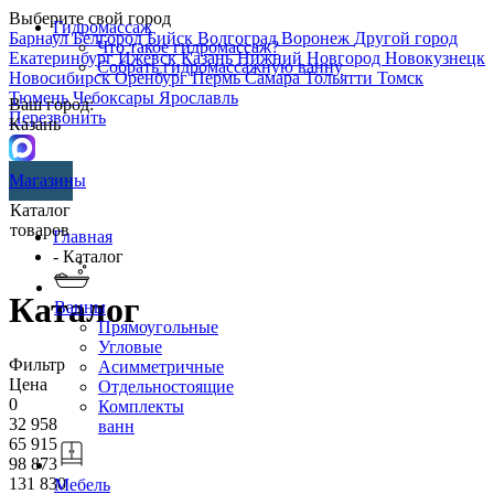
Выберите свой город
Гидромассаж
Барнаул
Белгород
Бийск
Волгоград
Воронеж
Другой город
Что такое гидромассаж?
Екатеринбург
Ижевск
Казань
Нижний Новгород
Новокузнецк
Собрать гидромассажную ванну
Новосибирск
Оренбург
Пермь
Самара
Тольятти
Томск
Тюмень
Чебоксары
Ярославль
Ваш город:
Перезвонить
Казань
Магазины
Каталог
товаров
Главная
- Каталог
Каталог
Ванны
Прямоугольные
Угловые
Фильтр
Асимметричные
Цена
Отдельностоящие
0
Комплекты
32 958
ванн
65 915
98 873
131 830
Мебель