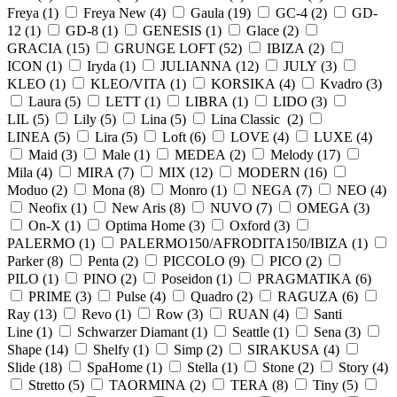
Freya (
1
)
Freya New (
4
)
Gaula (
19
)
GC-4 (
2
)
GD-
12 (
1
)
GD-8 (
1
)
GENESIS (
1
)
Glace (
2
)
GRACIA (
15
)
GRUNGE LOFT (
52
)
IBIZA (
2
)
ICON (
1
)
Iryda (
1
)
JULIANNA (
12
)
JULY (
3
)
KLEO (
1
)
KLEO/VITA (
1
)
KORSIKA (
4
)
Kvadro (
3
)
Laura (
5
)
LETT (
1
)
LIBRA (
1
)
LIDO (
3
)
LIL (
5
)
Lily (
5
)
Lina (
5
)
Lina Classic (
2
)
LINEA (
5
)
Lira (
5
)
Loft (
6
)
LOVE (
4
)
LUXE (
4
)
Maid (
3
)
Male (
1
)
MEDEA (
2
)
Melody (
17
)
Mila (
4
)
MIRA (
7
)
MIX (
12
)
MODERN (
16
)
Moduo (
2
)
Mona (
8
)
Monro (
1
)
NEGA (
7
)
NEO (
4
)
Neofix (
1
)
New Aris (
8
)
NUVO (
7
)
OMEGA (
3
)
On-X (
1
)
Optima Home (
3
)
Oxford (
3
)
PALERMO (
1
)
PALERMO150/AFRODITA150/IBIZA (
1
)
Parker (
8
)
Penta (
2
)
PICCOLO (
9
)
PICO (
2
)
PILO (
1
)
PINO (
2
)
Poseidon (
1
)
PRAGMATIKA (
6
)
PRIME (
3
)
Pulse (
4
)
Quadro (
2
)
RAGUZA (
6
)
Ray (
13
)
Revo (
1
)
Row (
3
)
RUAN (
4
)
Santi
Line (
1
)
Schwarzer Diamant (
1
)
Seattle (
1
)
Sena (
3
)
Shape (
14
)
Shelfy (
1
)
Simp (
2
)
SIRAKUSA (
4
)
Slide (
18
)
SpaHome (
1
)
Stella (
1
)
Stone (
2
)
Story (
4
)
Stretto (
5
)
TAORMINA (
2
)
TERA (
8
)
Tiny (
5
)