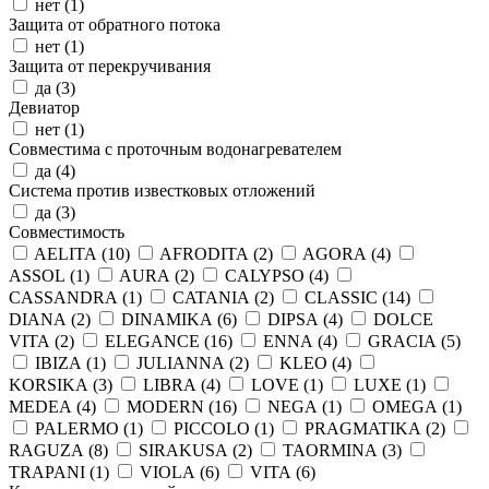
нет (
1
)
Защита от обратного потока
нет (
1
)
Защита от перекручивания
да (
3
)
Девиатор
нет (
1
)
Совместима с проточным водонагревателем
да (
4
)
Система против известковых отложений
да (
3
)
Совместимость
AELITA (
10
)
AFRODITA (
2
)
AGORA (
4
)
ASSOL (
1
)
AURA (
2
)
CALYPSO (
4
)
CASSANDRA (
1
)
CATANIA (
2
)
CLASSIC (
14
)
DIANA (
2
)
DINAMIKA (
6
)
DIPSA (
4
)
DOLCE
VITA (
2
)
ELEGANCE (
16
)
ENNA (
4
)
GRACIA (
5
)
IBIZA (
1
)
JULIANNA (
2
)
KLEO (
4
)
KORSIKA (
3
)
LIBRA (
4
)
LOVE (
1
)
LUXE (
1
)
MEDEA (
4
)
MODERN (
16
)
NEGA (
1
)
OMEGA (
1
)
PALERMO (
1
)
PICCOLO (
1
)
PRAGMATIKA (
2
)
RAGUZA (
8
)
SIRAKUSA (
2
)
TAORMINA (
3
)
TRAPANI (
1
)
VIOLA (
6
)
VITA (
6
)