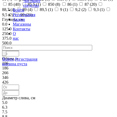
Чистящее
85 (
40
)
85,5 (
1
)
850 (
8
)
86 (
1
)
87 (
20
)
средство
88,7 (
4
)
89 (
4
)
89,5 (
1
)
9 (
1
)
9,2 (
2
)
9,3 (
1
)
Войти
Регистрация
9,5 (
2
)
90 (
21
)
Акции
Глубина, см
Магазины
0.0
Контакты
125.0
О
250.0
нас
375.0
500.0
Объем, л
Войти
Регистрация
106
корзина пуста
186
266
346
426
Диаметр слива, см
5.0
6.3
7.5
8.8