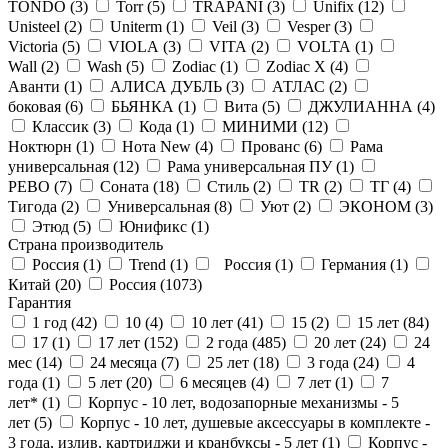
TONDO (
3
)
Torr (
5
)
TRAPANI (
3
)
Unifix (
12
)
Unisteel (
2
)
Uniterm (
1
)
Veil (
3
)
Vesper (
3
)
Victoria (
5
)
VIOLA (
3
)
VITA (
2
)
VOLTA (
1
)
Wall (
2
)
Wash (
5
)
Zodiac (
1
)
Zodiac X (
4
)
Аванти (
1
)
АЛИСА ДУБЛЬ (
3
)
АТЛАС (
2
)
боковая (
6
)
БЬЯНКА (
1
)
Вита (
5
)
ДЖУЛИАННА (
4
)
Классик (
3
)
Кода (
1
)
МИНИМИ (
12
)
Ноктюрн (
1
)
Нота New (
4
)
Прованс (
6
)
Рама
универсальная (
12
)
Рама универсальная ПУ (
1
)
РЕВО (
7
)
Соната (
18
)
Стиль (
2
)
ТR (
2
)
ТГ (
4
)
Тигода (
2
)
Универсальная (
8
)
Уют (
2
)
ЭКОНОМ (
3
)
Этюд (
5
)
Юнификс (
1
)
Страна производитель
Россия (
1
)
Trend (
1
)
Россия (
1
)
Германия (
1
)
Китай (
20
)
Россия (
1073
)
Гарантия
1 год (
42
)
10 (
4
)
10 лет (
41
)
15 (
2
)
15 лет (
84
)
17 (
1
)
17 лет (
152
)
2 года (
485
)
20 лет (
24
)
24
мес (
14
)
24 месяца (
7
)
25 лет (
18
)
3 года (
24
)
4
года (
1
)
5 лет (
20
)
6 месяцев (
4
)
7 лет (
1
)
7
лет* (
1
)
Корпус - 10 лет, водозапорные механизмы - 5
лет (
5
)
Корпус - 10 лет, душевые аксессуары в комплекте -
3 года, излив, картриджи и кранбуксы - 5 лет (
1
)
Корпус -