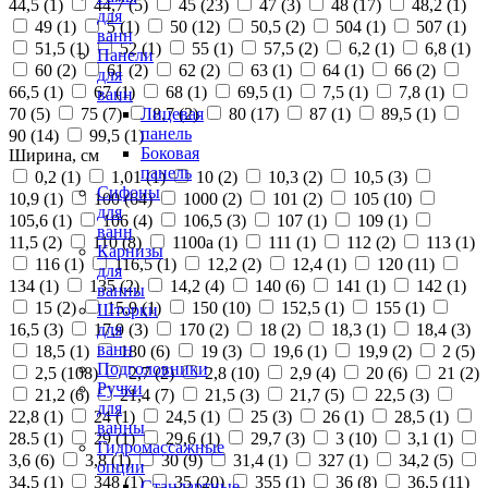
44,5 (
1
)
44,7 (
5
)
45 (
23
)
47 (
3
)
48 (
17
)
48,2 (
1
)
для
49 (
1
)
5 (
1
)
50 (
12
)
50,5 (
2
)
504 (
1
)
507 (
1
)
ванн
51,5 (
1
)
52 (
1
)
55 (
1
)
57,5 (
2
)
6,2 (
1
)
6,8 (
1
)
Панели
60 (
2
)
61 (
2
)
62 (
2
)
63 (
1
)
64 (
1
)
66 (
2
)
для
66,5 (
1
)
67 (
1
)
68 (
1
)
69,5 (
1
)
7,5 (
1
)
7,8 (
1
)
ванн
70 (
5
)
75 (
7
)
8,7 (
2
)
80 (
17
)
87 (
1
)
89,5 (
1
)
Лицевая
панель
90 (
14
)
99,5 (
1
)
Боковая
Ширина, см
панель
0,2 (
1
)
1,01 (
1
)
10 (
2
)
10,3 (
2
)
10,5 (
3
)
Сифоны
10,9 (
1
)
100 (
64
)
1000 (
2
)
101 (
2
)
105 (
10
)
для
105,6 (
1
)
106 (
4
)
106,5 (
3
)
107 (
1
)
109 (
1
)
ванн
11,5 (
2
)
110 (
8
)
1100а (
1
)
111 (
1
)
112 (
2
)
113 (
1
)
Карнизы
116 (
1
)
116,5 (
1
)
12,2 (
2
)
12,4 (
1
)
120 (
11
)
для
134 (
1
)
135 (
2
)
14,2 (
4
)
140 (
6
)
141 (
1
)
142 (
1
)
ванны
15 (
2
)
15,9 (
1
)
150 (
10
)
152,5 (
1
)
155 (
1
)
Шторки
16,5 (
3
)
17,9 (
3
)
170 (
2
)
18 (
2
)
18,3 (
1
)
18,4 (
3
)
для
ванн
18,5 (
1
)
180 (
6
)
19 (
3
)
19,6 (
1
)
19,9 (
2
)
2 (
5
)
Подголовники
2,5 (
108
)
2,7 (
2
)
2,8 (
10
)
2,9 (
4
)
20 (
6
)
21 (
2
)
Ручки
21,2 (
6
)
21,4 (
7
)
21,5 (
3
)
21,7 (
5
)
22,5 (
3
)
для
22,8 (
1
)
24 (
1
)
24,5 (
1
)
25 (
3
)
26 (
1
)
28,5 (
1
)
ванны
28.5 (
1
)
29 (
1
)
29,6 (
1
)
29,7 (
3
)
3 (
10
)
3,1 (
1
)
Гидромассажные
3,6 (
6
)
3,8 (
1
)
30 (
9
)
31,4 (
1
)
327 (
1
)
34,2 (
5
)
опции
34,5 (
1
)
348 (
1
)
35 (
20
)
355 (
1
)
36 (
8
)
36,5 (
11
)
Стандартные