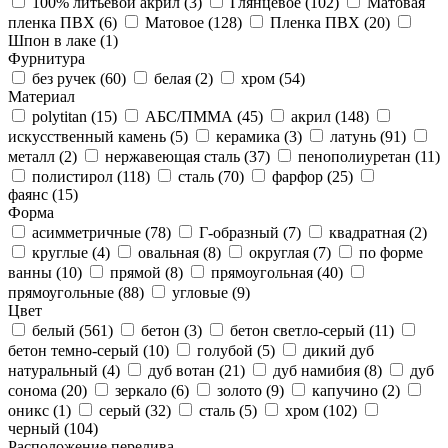
100% литьевой акрил (
3
)
Глянцевое (
102
)
Матовая
пленка ПВХ (
6
)
Матовое (
128
)
Пленка ПВХ (
20
)
Шпон в лаке (
1
)
Фурнитура
без ручек (
60
)
белая (
2
)
хром (
54
)
Материал
polytitan (
15
)
АБС/ПММА (
45
)
акрил (
148
)
искусственный камень (
5
)
керамика (
3
)
латунь (
91
)
металл (
2
)
нержавеющая сталь (
37
)
пенополиуретан (
11
)
полистирол (
118
)
сталь (
70
)
фарфор (
25
)
фаянс (
15
)
Форма
асимметричные (
78
)
Г-образный (
7
)
квадратная (
2
)
круглые (
4
)
овальная (
8
)
округлая (
7
)
по форме
ванны (
10
)
прямой (
8
)
прямоугольная (
40
)
прямоугольные (
88
)
угловые (
9
)
Цвет
белый (
561
)
бетон (
3
)
бетон светло-серый (
11
)
бетон темно-серый (
10
)
голубой (
5
)
дикий дуб
натуральный (
4
)
дуб вотан (
21
)
дуб намибия (
8
)
дуб
сонома (
20
)
зеркало (
6
)
золото (
9
)
капучино (
2
)
оникс (
1
)
серый (
32
)
сталь (
5
)
хром (
102
)
черный (
104
)
Расположение перелива