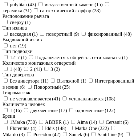
polytitan (
43
)
искусственный камень (
15
)
керамика (
31
)
сантехнический фарфор (
28
)
Расположение рычага
сверху (
1
)
Тип излива
каскадная (
1
)
поворотный (
9
)
фиксированный (
48
)
Выдвижной излив
нет (
19
)
Тип подводки
1217 (
1
)
Подключается к общей эл. сети комнаты (
1
)
Количество монтажных отверстий
1 (
48
)
2 (
41
)
3 (
2
)
Тип дивертора
Без дивертора (
11
)
Вытяжной (
1
)
Интегрированный
в излив (
6
)
Поворотный (
25
)
Гидромассаж
не устанавливается (
41
)
устанавливается (
108
)
Количество человек
1 (
16
)
двухместные (
17
)
одноместные (
122
)
Бренд
1Marka (
730
)
ABBER (
1
)
Aima (
14
)
Cersanit (
6
)
Florentina (
4
)
Iddis (
148
)
Marka One (
222
)
Milardo (
3
)
Poseidon (
42
)
Santek (
6
)
SantiLine (
9
)