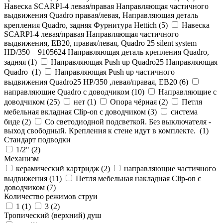
Навеска SCARPI-4 левая/правая Направляющая частичного
выдвижения Quadro правая/левая, Направляющая деталь
крепления Quadro, задняя Фурнитура Hettich (
5
)
Навеска
SCARPI-4 левая/правая Направляющая частичного
выдвижения, ЕВ20, правая/левая, Quadro 25 silent system
HD/350 – 9105624 Направляющая деталь крепления Quadro,
задняя (
1
)
Направляющая Push up Quadro25 Направляющая
Quadro (
1
)
Направляющая Push up частичного
выдвижения Quadro25 НР/350 ,левая/правая, ЕВ20 (
6
)
направляющие Quadro с доводчиком (
10
)
Направляющие с
доводчиком (
25
)
нет (
1
)
Опора чёрная (
2
)
Петля
мебельная вкладная Clip-on с доводчиком (
3
)
система
биде (
2
)
Со светодиодной подсветкой. Без выключателя -
выход свободный. Крепления к стене идут в комплекте. (
1
)
Стандарт подводки
1/2" (
2
)
Механизм
керамический картридж (
2
)
направляющие частичного
выдвижения (
11
)
Петля мебельная накладная Clip-on с
доводчиком (
7
)
Количество режимов струи
1 (
1
)
3 (
2
)
Тропический (верхний) душ