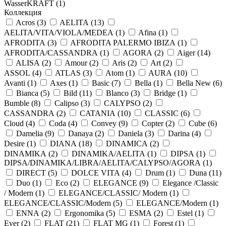
WasserKRAFT (
1
)
Коллекция
Acros (
3
)
AELITA (
13
)
AELITA/VITA/VIOLA/MEDEA (
1
)
Afina (
1
)
AFRODITA (
3
)
AFRODITA PALERMO IBIZA (
1
)
AFRODITA/CASSANDRA (
1
)
AGORA (
2
)
Aiger (
14
)
ALISA (
2
)
Amour (
2
)
Aris (
2
)
Art (
2
)
ASSOL (
4
)
ATLAS (
3
)
Atom (
1
)
AURA (
10
)
Avanti (
1
)
Axes (
1
)
Basic (
7
)
Bella (
1
)
Bella New (
6
)
Bianca (
5
)
Bild (
11
)
Blanco (
3
)
Bridge (
1
)
Bumble (
8
)
Calipso (
3
)
CALYPSO (
2
)
CASSANDRA (
2
)
CATANIA (
10
)
CLASSIC (
6
)
Cloud (
4
)
Coda (
4
)
Convey (
9
)
Copter (
2
)
Cube (
6
)
Damelia (
9
)
Danaya (
2
)
Daniela (
3
)
Darina (
4
)
Desire (
1
)
DIANA (
18
)
DINAMICA (
2
)
DINAMIKA (
2
)
DINAMIKA/AELITA (
1
)
DIPSA (
1
)
DIPSA/DINAMIKA/LIBRA/AELITA/CALYPSO/AGORA (
1
)
DIRECT (
5
)
DOLCE VITA (
4
)
Drum (
1
)
Duna (
11
)
Duo (
1
)
Eco (
2
)
ELEGANCE (
9
)
Elegance /Classic
/ Modern (
1
)
ELEGANCE/CLASSIC/ Modern (
1
)
ELEGANCE/CLASSIC/Modern (
5
)
ELEGANCE/Modern (
1
)
ENNA (
2
)
Ergonomika (
5
)
ESMA (
2
)
Estel (
1
)
Ever (
2
)
FLAT (
21
)
FLAT MG (
1
)
Forest (
1
)