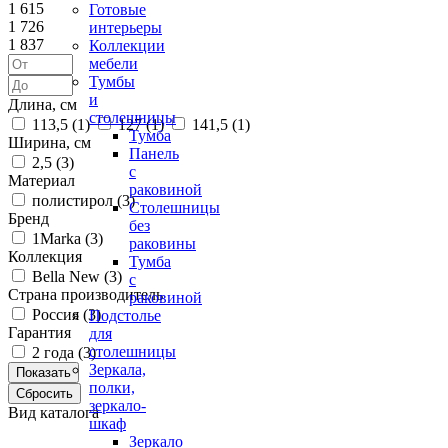
1 615
Готовые
1 726
интерьеры
1 837
Коллекции
мебели
Тумбы
и
Длина, см
столешницы
113,5 (
1
)
127 (
1
)
141,5 (
1
)
Тумба
Ширина, см
Панель
2,5 (
3
)
с
Материал
раковиной
полистирол (
3
)
Столешницы
Бренд
без
1Marka (
3
)
раковины
Коллекция
Тумба
Bella New (
3
)
с
Страна производитель
раковиной
Россия (
3
)
Подстолье
Гарантия
для
столешницы
2 года (
3
)
Зеркала,
полки,
зеркало-
Вид каталога
шкаф
Зеркало