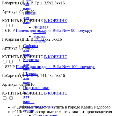
Габариты (Д Ш В Г): 113,5x2,5xx16
для
ванн
Артикул: 02пбн80
Панели
для
КУПИТЬ
В КОРЗИНЕ
В КОРЗИНЕ
ванн
Лицевая
1 610 Р
Панель для поддона Bella New 90 полукруг
панель
Боковая
Габариты (Д Ш В Г): 127x2,5xx16
панель
Сифоны
Артикул: 02пбн90
для
ванн
КУПИТЬ
В КОРЗИНЕ
В КОРЗИНЕ
Карнизы
для
1 837 Р
Панель для поддона Bella New 100 полукруг
ванны
Шторки
Габариты (Д Ш В Г): 141,5x2,5xx16
для
ванн
Артикул: 02пбн10
Подголовники
Ручки
КУПИТЬ
В КОРЗИНЕ
В КОРЗИНЕ
для
ванны
Гидромассажные
✅ Душевые поддоны купить в городе Казань недорого.
опции
✅ Широкий ассортимент сантехники от производителя
Стандартные