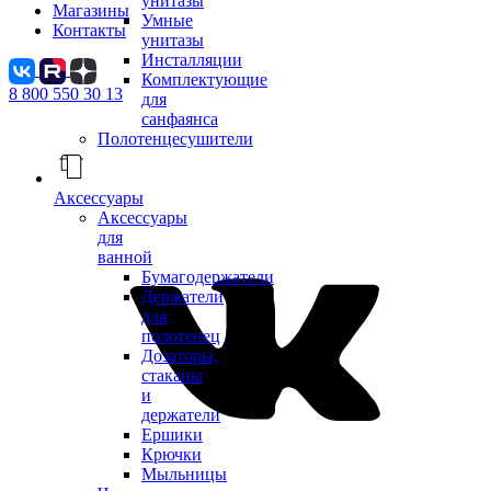
унитазы
Магазины
Умные
Контакты
унитазы
Инсталляции
Комплектующие
8 800 550 30 13
для
санфаянса
Полотенцесушители
Аксессуары
Аксессуары
для
ванной
Бумагодержатели
Держатели
для
полотенец
Дозаторы,
стаканы
и
держатели
Ершики
Крючки
Мыльницы