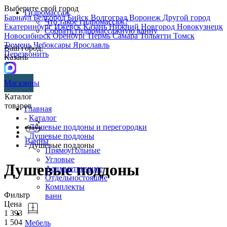
Выберите свой город
Гидромассаж
Барнаул
Белгород
Бийск
Волгоград
Воронеж
Другой город
Что такое гидромассаж?
Екатеринбург
Ижевск
Казань
Нижний Новгород
Новокузнецк
Собрать гидромассажную ванну
Новосибирск
Оренбург
Пермь
Самара
Тольятти
Томск
Тюмень
Чебоксары
Ярославль
Ваш город:
Перезвонить
Казань
Магазины
Каталог
товаров
Главная
-
Каталог
-
Душевые поддоны и перегородки
-
Душевые поддоны
Ванны
- Душевые поддоны
Прямоугольные
Угловые
Душевые поддоны
Асимметричные
Отдельностоящие
Комплекты
Фильтр
ванн
Цена
1 393
1 504
Мебель