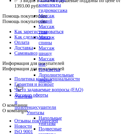
✅ 3 видов в каталоге Душевые поддоны по цене от
комплекты
1393.00 руб.
гидромассажа
Массаж
Помощь покупателям
общий
Помощь покупателям
Массаж
Как зарегистрироваться
тела
Как сделать заказ
Массаж
Оплата
спины
Доставка
Массаж
Самовывоз
шиацу
Массаж
Информация для покупателей
ног
Информация для покупателей
Подсветка
Дополнительные
Политика конфиденциальности
опции
Гарантия и возврат
Часто задаваемые вопросы (FAQ)
Договор оферты
Унитазы
и
О компании
полотенцесушители
О компании
Унитазы
Напольные
Отзывы покупателей
унитазы
Новости
Подвесные
ISO 9001