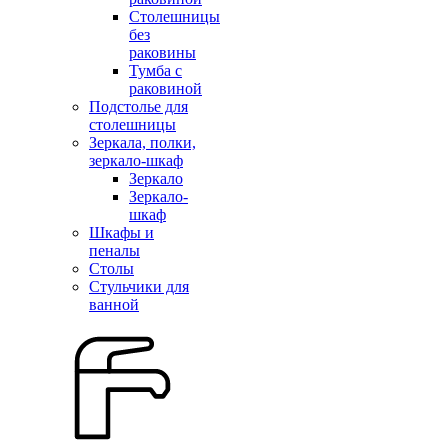
Столешницы
без
раковины
Тумба с
раковиной
Подстолье для
столешницы
Зеркала, полки,
зеркало-шкаф
Зеркало
Зеркало-
шкаф
Шкафы и
пеналы
Столы
Стульчики для
ванной