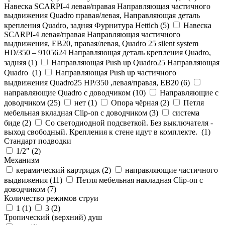
Навеска SCARPI-4 левая/правая Направляющая частичного
выдвижения Quadro правая/левая, Направляющая деталь
крепления Quadro, задняя Фурнитура Hettich (
5
)
Навеска
SCARPI-4 левая/правая Направляющая частичного
выдвижения, ЕВ20, правая/левая, Quadro 25 silent system
HD/350 – 9105624 Направляющая деталь крепления Quadro,
задняя (
1
)
Направляющая Push up Quadro25 Направляющая
Quadro (
1
)
Направляющая Push up частичного
выдвижения Quadro25 НР/350 ,левая/правая, ЕВ20 (
6
)
направляющие Quadro с доводчиком (
10
)
Направляющие с
доводчиком (
25
)
нет (
1
)
Опора чёрная (
2
)
Петля
мебельная вкладная Clip-on с доводчиком (
3
)
система
биде (
2
)
Со светодиодной подсветкой. Без выключателя -
выход свободный. Крепления к стене идут в комплекте. (
1
)
Стандарт подводки
1/2" (
2
)
Механизм
керамический картридж (
2
)
направляющие частичного
выдвижения (
11
)
Петля мебельная накладная Clip-on с
доводчиком (
7
)
Количество режимов струи
1 (
1
)
3 (
2
)
Тропический (верхний) душ