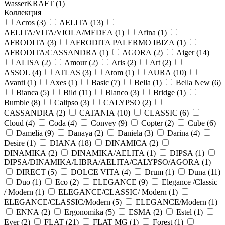
WasserKRAFT (
1
)
Коллекция
Acros (
3
)
AELITA (
13
)
AELITA/VITA/VIOLA/MEDEA (
1
)
Afina (
1
)
AFRODITA (
3
)
AFRODITA PALERMO IBIZA (
1
)
AFRODITA/CASSANDRA (
1
)
AGORA (
2
)
Aiger (
14
)
ALISA (
2
)
Amour (
2
)
Aris (
2
)
Art (
2
)
ASSOL (
4
)
ATLAS (
3
)
Atom (
1
)
AURA (
10
)
Avanti (
1
)
Axes (
1
)
Basic (
7
)
Bella (
1
)
Bella New (
6
)
Bianca (
5
)
Bild (
11
)
Blanco (
3
)
Bridge (
1
)
Bumble (
8
)
Calipso (
3
)
CALYPSO (
2
)
CASSANDRA (
2
)
CATANIA (
10
)
CLASSIC (
6
)
Cloud (
4
)
Coda (
4
)
Convey (
9
)
Copter (
2
)
Cube (
6
)
Damelia (
9
)
Danaya (
2
)
Daniela (
3
)
Darina (
4
)
Desire (
1
)
DIANA (
18
)
DINAMICA (
2
)
DINAMIKA (
2
)
DINAMIKA/AELITA (
1
)
DIPSA (
1
)
DIPSA/DINAMIKA/LIBRA/AELITA/CALYPSO/AGORA (
1
)
DIRECT (
5
)
DOLCE VITA (
4
)
Drum (
1
)
Duna (
11
)
Duo (
1
)
Eco (
2
)
ELEGANCE (
9
)
Elegance /Classic
/ Modern (
1
)
ELEGANCE/CLASSIC/ Modern (
1
)
ELEGANCE/CLASSIC/Modern (
5
)
ELEGANCE/Modern (
1
)
ENNA (
2
)
Ergonomika (
5
)
ESMA (
2
)
Estel (
1
)
Ever (
2
)
FLAT (
21
)
FLAT MG (
1
)
Forest (
1
)