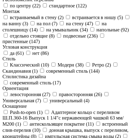
по центру (
22
)
стандартное (
122
)
Монтаж
встраиваемый в стену (
2
)
встраивается в нишу (
5
)
на ванну (
3
)
на пол (
7
)
на стену (
47
)
на
столешницу (
14
)
на умывальник (
34
)
напольные (
92
)
отдельно стоящие (
8
)
подвесные (
236
)
пристенные (
147
)
Угловая конструкция
да (
61
)
нет (
86
)
Стиль
Классический (
10
)
Модерн (
38
)
Ретро (
2
)
Скандинавия (
1
)
современный стиль (
144
)
Стилистика дизайна
современный стиль (
17
)
Ориентация
левосторонняя (
27
)
правосторонняя (
26
)
Универсальная (
7
)
универсальный (
4
)
Оснащение
Push-to-open (
1
)
Адаптерное кольцо с переливом
Ш.П.360-16 Выпуск 1 1/4"с нержавеющей чашкой 63 мм/
М200 (
1
)
антискользящее покрытие (
11
)
встроенный
слив-перелив (
10
)
донная крышка, выпуск с переливом,
кронштейны (
8
)
импульсная система смыва воды (
2
)