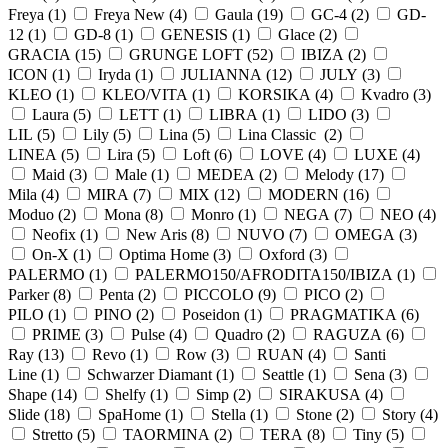
Freya (
1
)
Freya New (
4
)
Gaula (
19
)
GC-4 (
2
)
GD-
12 (
1
)
GD-8 (
1
)
GENESIS (
1
)
Glace (
2
)
GRACIA (
15
)
GRUNGE LOFT (
52
)
IBIZA (
2
)
ICON (
1
)
Iryda (
1
)
JULIANNA (
12
)
JULY (
3
)
KLEO (
1
)
KLEO/VITA (
1
)
KORSIKA (
4
)
Kvadro (
3
)
Laura (
5
)
LETT (
1
)
LIBRA (
1
)
LIDO (
3
)
LIL (
5
)
Lily (
5
)
Lina (
5
)
Lina Classic (
2
)
LINEA (
5
)
Lira (
5
)
Loft (
6
)
LOVE (
4
)
LUXE (
4
)
Maid (
3
)
Male (
1
)
MEDEA (
2
)
Melody (
17
)
Mila (
4
)
MIRA (
7
)
MIX (
12
)
MODERN (
16
)
Moduo (
2
)
Mona (
8
)
Monro (
1
)
NEGA (
7
)
NEO (
4
)
Neofix (
1
)
New Aris (
8
)
NUVO (
7
)
OMEGA (
3
)
On-X (
1
)
Optima Home (
3
)
Oxford (
3
)
PALERMO (
1
)
PALERMO150/AFRODITA150/IBIZA (
1
)
Parker (
8
)
Penta (
2
)
PICCOLO (
9
)
PICO (
2
)
PILO (
1
)
PINO (
2
)
Poseidon (
1
)
PRAGMATIKA (
6
)
PRIME (
3
)
Pulse (
4
)
Quadro (
2
)
RAGUZA (
6
)
Ray (
13
)
Revo (
1
)
Row (
3
)
RUAN (
4
)
Santi
Line (
1
)
Schwarzer Diamant (
1
)
Seattle (
1
)
Sena (
3
)
Shape (
14
)
Shelfy (
1
)
Simp (
2
)
SIRAKUSA (
4
)
Slide (
18
)
SpaHome (
1
)
Stella (
1
)
Stone (
2
)
Story (
4
)
Stretto (
5
)
TAORMINA (
2
)
TERA (
8
)
Tiny (
5
)