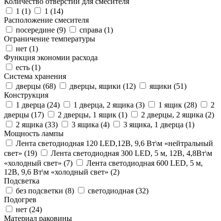
Количество отверстий для смесителя
1 (
1
)
1 (
14
)
Расположение смесителя
посередине (
9
)
справа (
1
)
Ограничение температуры
нет (
1
)
Функция экономии расхода
есть (
1
)
Система хранения
дверцы (
68
)
дверцы, ящики (
12
)
ящики (
51
)
Конструкция
1 дверца (
24
)
1 дверца, 2 ящика (
3
)
1 ящик (
28
)
2
дверцы (
17
)
2 дверцы, 1 ящик (
1
)
2 дверцы, 2 ящика (
2
)
2 ящика (
33
)
3 ящика (
4
)
3 ящика, 1 дверца (
1
)
Мощность лампы
Лента светодиодная 120 LED,12В, 9,6 Вт\м «нейтральный
свет» (
19
)
Лента светодиодная 300 LED, 5 м, 12В, 4,8Вт\м
«холодный свет» (
7
)
Лента светодиодная 600 LED, 5 м,
12В, 9,6 Вт\м «холодный свет» (
2
)
Подсветка
без подсветки (
8
)
светодиодная (
32
)
Подогрев
нет (
24
)
Материал раковины