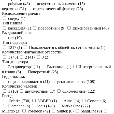
polytitan (
43
)
искусственный камень (
15
)
керамика (
31
)
сантехнический фарфор (
28
)
Расположение рычага
сверху (
1
)
Тип излива
каскадная (
1
)
поворотный (
9
)
фиксированный (
48
)
Выдвижной излив
нет (
19
)
Тип подводки
1217 (
1
)
Подключается к общей эл. сети комнаты (
1
)
Количество монтажных отверстий
1 (
48
)
2 (
41
)
3 (
2
)
Тип дивертора
Без дивертора (
11
)
Вытяжной (
1
)
Интегрированный
в излив (
6
)
Поворотный (
25
)
Гидромассаж
не устанавливается (
41
)
устанавливается (
108
)
Количество человек
1 (
16
)
двухместные (
17
)
одноместные (
122
)
Бренд
1Marka (
730
)
ABBER (
1
)
Aima (
14
)
Cersanit (
6
)
Florentina (
4
)
Iddis (
148
)
Marka One (
222
)
Milardo (
3
)
Poseidon (
42
)
Santek (
6
)
SantiLine (
9
)