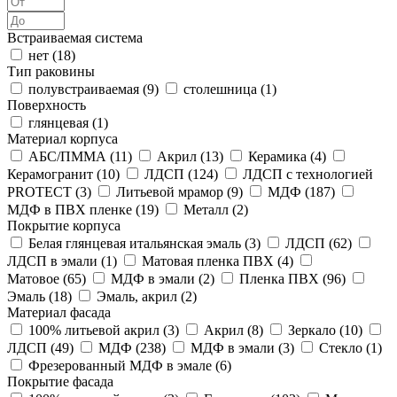
Встраиваемая система
нет (
18
)
Тип раковины
полувстраиваемая (
9
)
столешница (
1
)
Поверхность
глянцевая (
1
)
Материал корпуса
АБС/ПММА (
11
)
Акрил (
13
)
Керамика (
4
)
Керамогранит (
10
)
ЛДСП (
124
)
ЛДСП с технологией
PROTECT (
3
)
Литьевой мрамор (
9
)
МДФ (
187
)
МДФ в ПВХ пленке (
19
)
Металл (
2
)
Покрытие корпуса
Белая глянцевая итальянская эмаль (
3
)
ЛДСП (
62
)
ЛДСП в эмали (
1
)
Матовая пленка ПВХ (
4
)
Матовое (
65
)
МДФ в эмали (
2
)
Пленка ПВХ (
96
)
Эмаль (
18
)
Эмаль, акрил (
2
)
Материал фасада
100% литьевой акрил (
3
)
Акрил (
8
)
Зеркало (
10
)
ЛДСП (
49
)
МДФ (
238
)
МДФ в эмали (
3
)
Стекло (
1
)
Фрезерованный МДФ в эмале (
6
)
Покрытие фасада