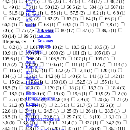
44,5 (
1
)
44,7 (
5
)
45 (
23
)
47 (
3
)
48 (
17
)
48,2 (
1
)
для
49 (
1
)
5 (
1
)
50 (
12
)
50,5 (
2
)
504 (
1
)
507 (
1
)
ванн
51,5 (
1
)
52 (
1
)
55 (
1
)
57,5 (
2
)
6,2 (
1
)
6,8 (
1
)
Панели
60 (
2
)
61 (
2
)
62 (
2
)
63 (
1
)
64 (
1
)
66 (
2
)
для
66,5 (
1
)
67 (
1
)
68 (
1
)
69,5 (
1
)
7,5 (
1
)
7,8 (
1
)
ванн
70 (
5
)
75 (
7
)
8,7 (
2
)
80 (
17
)
87 (
1
)
89,5 (
1
)
Лицевая
панель
90 (
14
)
99,5 (
1
)
Боковая
Ширина, см
панель
0,2 (
1
)
1,01 (
1
)
10 (
2
)
10,3 (
2
)
10,5 (
3
)
Сифоны
10,9 (
1
)
100 (
64
)
1000 (
2
)
101 (
2
)
105 (
10
)
для
105,6 (
1
)
106 (
4
)
106,5 (
3
)
107 (
1
)
109 (
1
)
ванн
11,5 (
2
)
110 (
8
)
1100а (
1
)
111 (
1
)
112 (
2
)
113 (
1
)
Карнизы
116 (
1
)
116,5 (
1
)
12,2 (
2
)
12,4 (
1
)
120 (
11
)
для
134 (
1
)
135 (
2
)
14,2 (
4
)
140 (
6
)
141 (
1
)
142 (
1
)
ванны
15 (
2
)
15,9 (
1
)
150 (
10
)
152,5 (
1
)
155 (
1
)
Шторки
16,5 (
3
)
17,9 (
3
)
170 (
2
)
18 (
2
)
18,3 (
1
)
18,4 (
3
)
для
ванн
18,5 (
1
)
180 (
6
)
19 (
3
)
19,6 (
1
)
19,9 (
2
)
2 (
5
)
Подголовники
2,5 (
108
)
2,7 (
2
)
2,8 (
10
)
2,9 (
4
)
20 (
6
)
21 (
2
)
Ручки
21,2 (
6
)
21,4 (
7
)
21,5 (
3
)
21,7 (
5
)
22,5 (
3
)
для
22,8 (
1
)
24 (
1
)
24,5 (
1
)
25 (
3
)
26 (
1
)
28,5 (
1
)
ванны
28.5 (
1
)
29 (
1
)
29,6 (
1
)
29,7 (
3
)
3 (
10
)
3,1 (
1
)
Гидромассажные
3,6 (
6
)
3,8 (
1
)
30 (
9
)
31,4 (
1
)
327 (
1
)
34,2 (
5
)
опции
34,5 (
1
)
348 (
1
)
35 (
20
)
355 (
1
)
36 (
8
)
36,5 (
11
)
Стандартные