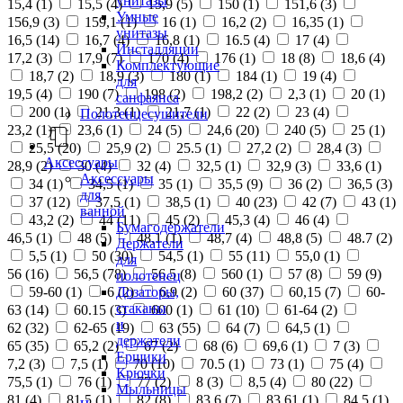
унитазы
15,4 (
1
)
15,5 (
4
)
15,9 (
5
)
150 (
1
)
151,6 (
3
)
Умные
156,9 (
3
)
159,1 (
1
)
16 (
1
)
16,2 (
2
)
16,35 (
1
)
унитазы
16,5 (
14
)
16,7 (
4
)
16,8 (
1
)
16.5 (
4
)
17 (
4
)
Инсталляции
17,2 (
3
)
17,9 (
7
)
170 (
4
)
176 (
1
)
18 (
8
)
18,6 (
4
)
Комплектующие
18,7 (
2
)
18,9 (
3
)
180 (
1
)
184 (
1
)
19 (
4
)
для
19,5 (
4
)
190 (
7
)
198 (
2
)
198,2 (
2
)
2,3 (
1
)
20 (
1
)
санфаянса
200 (
1
)
21,3 (
1
)
21,7 (
1
)
22 (
2
)
23 (
4
)
Полотенцесушители
23,2 (
1
)
23,6 (
1
)
24 (
5
)
24,6 (
20
)
240 (
5
)
25 (
1
)
25,5 (
20
)
25,9 (
2
)
25.5 (
1
)
27,2 (
2
)
28,4 (
3
)
Аксессуары
28,9 (
2
)
30 (
4
)
32 (
4
)
32,5 (
1
)
32,9 (
3
)
33,6 (
1
)
Аксессуары
34 (
1
)
34,5 (
1
)
35 (
1
)
35,5 (
9
)
36 (
2
)
36,5 (
3
)
для
37 (
12
)
37,5 (
1
)
38,5 (
1
)
40 (
23
)
42 (
7
)
43 (
1
)
ванной
43,2 (
2
)
44 (
11
)
45 (
2
)
45,3 (
4
)
46 (
4
)
Бумагодержатели
46,5 (
1
)
48 (
5
)
48,1 (
1
)
48,7 (
4
)
48,8 (
5
)
48.7 (
2
)
Держатели
5,5 (
1
)
50 (
30
)
54,5 (
1
)
55 (
11
)
55,0 (
1
)
для
56 (
16
)
56,5 (
78
)
56.5 (
8
)
560 (
1
)
57 (
8
)
59 (
9
)
полотенец
Дозаторы,
59-60 (
1
)
6 (
2
)
6,9 (
2
)
60 (
37
)
60,15 (
7
)
60-
стаканы
63 (
14
)
60.15 (
3
)
600 (
1
)
61 (
10
)
61-64 (
2
)
и
62 (
32
)
62-65 (
19
)
63 (
55
)
64 (
7
)
64,5 (
1
)
держатели
65 (
35
)
65,2 (
2
)
67 (
2
)
68 (
6
)
69,6 (
1
)
7 (
3
)
Ершики
7,2 (
3
)
7,5 (
1
)
70 (
10
)
70.5 (
1
)
73 (
1
)
75 (
4
)
Крючки
75,5 (
1
)
76 (
1
)
77 (
2
)
8 (
3
)
8,5 (
4
)
80 (
22
)
Мыльницы
81 (
4
)
81,5 (
1
)
82 (
8
)
83,6 (
7
)
83,61 (
1
)
84,5 (
1
)