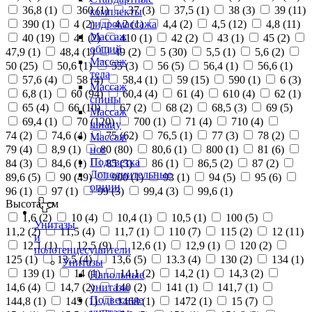
36,8 (
1
)
360 (
1
)
37 (
3
)
37,5 (
1
)
38 (
3
)
39 (
11
)
комплекты
390 (
1
)
4 (
2
)
4,2 (
1
)
4,4 (
2
)
4,5 (
12
)
4,8 (
11
)
гидромассажа
Массаж
40 (
19
)
41 (
2
)
410 (
1
)
42 (
2
)
43 (
1
)
45 (
2
)
общий
47,9 (
1
)
48,4 (
1
)
49 (
2
)
5 (
30
)
5,5 (
1
)
5,6 (
2
)
Массаж
50 (
25
)
50,6 (
1
)
55 (
3
)
56 (
5
)
56,4 (
1
)
56,6 (
1
)
тела
57,6 (
4
)
58 (
4
)
58,4 (
1
)
59 (
15
)
590 (
1
)
6 (
3
)
Массаж
6,8 (
1
)
60 (
94
)
60,4 (
4
)
61 (
4
)
610 (
4
)
62 (
1
)
спины
65 (
4
)
66 (
10
)
67 (
2
)
68 (
2
)
68,5 (
3
)
69 (
5
)
Массаж
69,4 (
1
)
70 (
120
)
700 (
1
)
71 (
4
)
710 (
4
)
шиацу
74 (
2
)
74,6 (
4
)
75 (
62
)
76,5 (
1
)
77 (
3
)
78 (
2
)
Массаж
79 (
4
)
8,9 (
1
)
80 (
80
)
80,6 (
1
)
800 (
1
)
81 (
6
)
ног
Подсветка
84 (
3
)
84,6 (
1
)
85 (
3
)
86 (
1
)
86,5 (
2
)
87 (
2
)
Дополнительные
89,6 (
5
)
90 (
49
)
900 (
1
)
93 (
1
)
94 (
5
)
95 (
6
)
опции
96 (
1
)
97 (
1
)
99 (
3
)
99,4 (
3
)
99,6 (
1
)
Высота, см
1,6 (
2
)
10 (
4
)
10,4 (
1
)
10,5 (
1
)
100 (
5
)
Унитазы
11,2 (
2
)
11,5 (
4
)
11,7 (
1
)
110 (
7
)
115 (
2
)
12 (
11
)
и
12,1 (
1
)
12,5 (
9
)
12,6 (
1
)
12,9 (
1
)
120 (
2
)
полотенцесушители
125 (
1
)
13,5 (
4
)
13,6 (
5
)
13.3 (
4
)
130 (
2
)
134 (
1
)
Унитазы
139 (
1
)
14 (
1
)
14,1 (
2
)
14,2 (
1
)
14,3 (
2
)
Напольные
14,6 (
4
)
14,7 (
2
)
140 (
2
)
141 (
1
)
141,7 (
1
)
унитазы
Подвесные
144,8 (
1
)
145 (
1
)
1468 (
1
)
1472 (
1
)
15 (
7
)