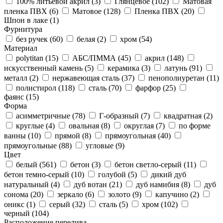
100% литьевой акрил (
3
)
Глянцевое (
102
)
Матовая
пленка ПВХ (
6
)
Матовое (
128
)
Пленка ПВХ (
20
)
Шпон в лаке (
1
)
Фурнитура
без ручек (
60
)
белая (
2
)
хром (
54
)
Материал
polytitan (
15
)
АБС/ПММА (
45
)
акрил (
148
)
искусственный камень (
5
)
керамика (
3
)
латунь (
91
)
металл (
2
)
нержавеющая сталь (
37
)
пенополиуретан (
11
)
полистирол (
118
)
сталь (
70
)
фарфор (
25
)
фаянс (
15
)
Форма
асимметричные (
78
)
Г-образный (
7
)
квадратная (
2
)
круглые (
4
)
овальная (
8
)
округлая (
7
)
по форме
ванны (
10
)
прямой (
8
)
прямоугольная (
40
)
прямоугольные (
88
)
угловые (
9
)
Цвет
белый (
561
)
бетон (
3
)
бетон светло-серый (
11
)
бетон темно-серый (
10
)
голубой (
5
)
дикий дуб
натуральный (
4
)
дуб вотан (
21
)
дуб намибия (
8
)
дуб
сонома (
20
)
зеркало (
6
)
золото (
9
)
капучино (
2
)
оникс (
1
)
серый (
32
)
сталь (
5
)
хром (
102
)
черный (
104
)
Расположение перелива