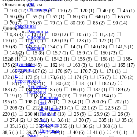
для
Общая ширина, см
смесителей
100 (
12
)
105 (
3
)
110 (
2
)
120 (
1
)
40 (
9
)
45 (
1
)
50 (
15
)
55 (
2
)
57 (
1
)
60 (
31
)
640 (
1
)
65 (
5
)
70 (
7
)
75 (
5
)
79 (
1
)
80 (
19
)
85 (
2
)
90 (
14
)
Раковины
Длина, см
Раковины
0,3 (
3
)
10 (
3
)
100 (
12
)
105 (
1
)
11,3 (
2
)
Сифоны
110 (
1
)
113,5 (
1
)
120 (
13
)
123 (
1
)
127 (
1
)
для
130 (
8
)
133 (
2
)
134 (
1
)
14 (
1
)
140 (
18
)
141,5 (
1
)
раковин
143 (
2
)
15 (
8
)
15,7 (
1
)
15,9 (
1
)
150 (
73
)
152,5 (
1
)
153 (
4
)
154,2 (
1
)
155 (
5
)
158 (
1
)
158-
Душевые
175 (
2
)
160 (
45
)
162 (
4
)
163 (
3
)
164 (
1
)
165 (
17
)
поддоны
166 (
2
)
167 (
2
)
170 (
97
)
170,7 (
2
)
171 (
1
)
и
172 (
1
)
173 (
5
)
173,6 (
1
)
174 (
7
)
175 (
7
)
176 (
2
)
перегородки
18 (
1
)
18,7 (
1
)
180 (
34
)
181 (
1
)
182 (
2
)
Душевые
183 (
2
)
184 (
3
)
185 (
3
)
186 (
1
)
187 (
1
)
189 (
2
)
поддоны
19 (
1
)
19,8 (
1
)
190 (
19
)
193 (
2
)
194 (
1
)
Карнизы
195 (
1
)
198 (
2
)
20 (
1
)
20,4 (
1
)
200 (
6
)
202 (
1
)
для
208 (
2
)
212,5 (
1
)
213 (
1
)
22,1 (
2
)
22,5 (
2
)
поддонов
220 (
1
)
230 (
1
)
24,5 (
13
)
25 (
5
)
25,9 (
2
)
26 (
3
)
Панели
для
27,4 (
2
)
29,5 (
1
)
3,8 (
1
)
30 (
7
)
335 (
1
)
35 (
3
)
поддонов
35,15 (
1
)
35,5 (
2
)
355 (
1
)
36 (
2
)
360 (
1
)
Поддоны
38,5 (
1
)
39,2 (
1
)
390 (
1
)
40 (
6
)
41 (
1
)
44 (
11
)
Рамы