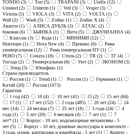
TONDO (
3
)
Torr (
5
)
TRAPANI (
3
)
Unifix (
12
)
Unisteel (
2
)
Uniterm (
1
)
Veil (
3
)
Vesper (
3
)
Victoria (
5
)
VIOLA (
3
)
VITA (
2
)
VOLTA (
1
)
Wall (
2
)
Wash (
5
)
Zodiac (
1
)
Zodiac X (
4
)
Аванти (
1
)
АЛИСА ДУБЛЬ (
3
)
АТЛАС (
2
)
боковая (
6
)
БЬЯНКА (
1
)
Вита (
5
)
ДЖУЛИАННА (
4
)
Классик (
3
)
Кода (
1
)
МИНИМИ (
12
)
Ноктюрн (
1
)
Нота New (
4
)
Прованс (
6
)
Рама
универсальная (
12
)
Рама универсальная ПУ (
1
)
РЕВО (
7
)
Соната (
18
)
Стиль (
2
)
ТR (
2
)
ТГ (
4
)
Тигода (
2
)
Универсальная (
8
)
Уют (
2
)
ЭКОНОМ (
3
)
Этюд (
5
)
Юнификс (
1
)
Страна производитель
Россия (
1
)
Trend (
1
)
Россия (
1
)
Германия (
1
)
Китай (
20
)
Россия (
1073
)
Гарантия
1 год (
42
)
10 (
4
)
10 лет (
41
)
15 (
2
)
15 лет (
84
)
17 (
1
)
17 лет (
152
)
2 года (
485
)
20 лет (
24
)
24
мес (
14
)
24 месяца (
7
)
25 лет (
18
)
3 года (
24
)
4
года (
1
)
5 лет (
20
)
6 месяцев (
4
)
7 лет (
1
)
7
лет* (
1
)
Корпус - 10 лет, водозапорные механизмы - 5
лет (
5
)
Корпус - 10 лет, душевые аксессуары в комплекте -
3 года, излив, картриджи и кранбуксы - 5 лет (
1
)
Корпус -