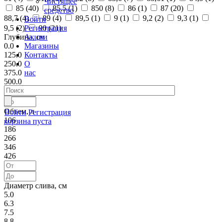
Чистящее
85 (
40
)
85,5 (
1
)
850 (
8
)
86 (
1
)
87 (
20
)
средство
88,7 (
4
)
89 (
4
)
89,5 (
1
)
9 (
1
)
9,2 (
2
)
9,3 (
1
)
Войти
Регистрация
9,5 (
2
)
90 (
21
)
Акции
Глубина, см
Магазины
0.0
Контакты
125.0
О
250.0
нас
375.0
500.0
Объем, л
Войти
Регистрация
106
корзина пуста
186
266
346
426
Диаметр слива, см
5.0
6.3
7.5
8.8