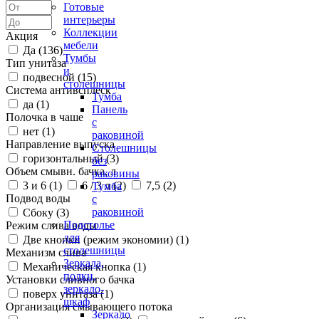
Готовые
интерьеры
Коллекции
Акция
мебели
Да (
136
)
Тумбы
Тип унитаза
и
подвесной (
15
)
столешницы
Система антивсплеск
Тумба
да (
1
)
Панель
Полочка в чаше
с
нет (
1
)
раковиной
Направление выпуска
Столешницы
горизонтальный (
3
)
без
Объем смывн. бачка, л
раковины
3 и 6 (
1
)
6 / 3 л (
2
)
7,5 (
2
)
Тумба
Подвод воды
с
раковиной
Сбоку (
3
)
Подстолье
Режим слива воды
для
Две кнопки (режим экономии) (
1
)
столешницы
Механизм слива
Зеркала,
Механическая кнопка (
1
)
полки,
Установки сливного бачка
зеркало-
поверх унитаза (
1
)
шкаф
Организация смывающего потока
Зеркало