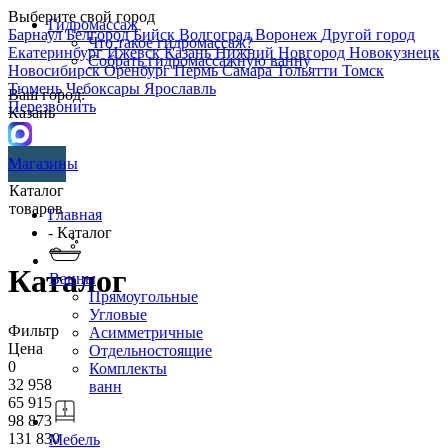
Выберите свой город
Гидромассаж
Барнаул
Белгород
Бийск
Волгоград
Воронеж
Другой город
Что такое гидромассаж?
Екатеринбург
Ижевск
Казань
Нижний Новгород
Новокузнецк
Собрать гидромассажную ванну
Новосибирск
Оренбург
Пермь
Самара
Тольятти
Томск
Тюмень
Чебоксары
Ярославль
Ваш город:
Перезвонить
Казань
Магазины
Каталог
товаров
Главная
- Каталог
Каталог
Ванны
Прямоугольные
Угловые
Фильтр
Асимметричные
Цена
Отдельностоящие
0
Комплекты
32 958
ванн
65 915
98 873
131 830
Мебель