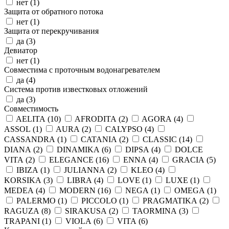
нет (
1
)
Защита от обратного потока
нет (
1
)
Защита от перекручивания
да (
3
)
Девиатор
нет (
1
)
Совместима с проточным водонагревателем
да (
4
)
Система против известковых отложений
да (
3
)
Совместимость
AELITA (
10
)
AFRODITA (
2
)
AGORA (
4
)
ASSOL (
1
)
AURA (
2
)
CALYPSO (
4
)
CASSANDRA (
1
)
CATANIA (
2
)
CLASSIC (
14
)
DIANA (
2
)
DINAMIKA (
6
)
DIPSA (
4
)
DOLCE
VITA (
2
)
ELEGANCE (
16
)
ENNA (
4
)
GRACIA (
5
)
IBIZA (
1
)
JULIANNA (
2
)
KLEO (
4
)
KORSIKA (
3
)
LIBRA (
4
)
LOVE (
1
)
LUXE (
1
)
MEDEA (
4
)
MODERN (
16
)
NEGA (
1
)
OMEGA (
1
)
PALERMO (
1
)
PICCOLO (
1
)
PRAGMATIKA (
2
)
RAGUZA (
8
)
SIRAKUSA (
2
)
TAORMINA (
3
)
TRAPANI (
1
)
VIOLA (
6
)
VITA (
6
)