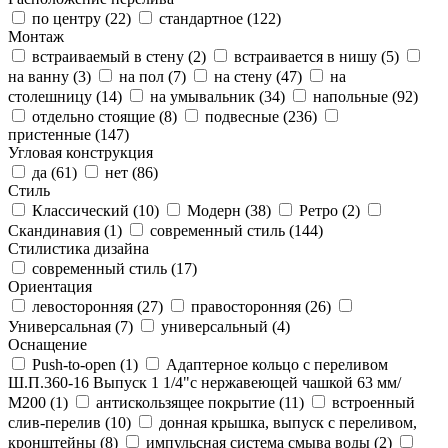
по центру (
22
)
стандартное (
122
)
Монтаж
встраиваемый в стену (
2
)
встраивается в нишу (
5
)
на ванну (
3
)
на пол (
7
)
на стену (
47
)
на
столешницу (
14
)
на умывальник (
34
)
напольные (
92
)
отдельно стоящие (
8
)
подвесные (
236
)
пристенные (
147
)
Угловая конструкция
да (
61
)
нет (
86
)
Стиль
Классический (
10
)
Модерн (
38
)
Ретро (
2
)
Скандинавия (
1
)
современный стиль (
144
)
Стилистика дизайна
современный стиль (
17
)
Ориентация
левосторонняя (
27
)
правосторонняя (
26
)
Универсальная (
7
)
универсальный (
4
)
Оснащение
Push-to-open (
1
)
Адаптерное кольцо с переливом
Ш.П.360-16 Выпуск 1 1/4"с нержавеющей чашкой 63 мм/
М200 (
1
)
антискользящее покрытие (
11
)
встроенный
слив-перелив (
10
)
донная крышка, выпуск с переливом,
кронштейны (
8
)
импульсная система смыва воды (
2
)