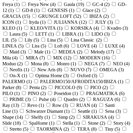
Freya (
1
)
Freya New (
4
)
Gaula (
19
)
GC-4 (
2
)
GD-
12 (
1
)
GD-8 (
1
)
GENESIS (
1
)
Glace (
2
)
GRACIA (
15
)
GRUNGE LOFT (
52
)
IBIZA (
2
)
ICON (
1
)
Iryda (
1
)
JULIANNA (
12
)
JULY (
3
)
KLEO (
1
)
KLEO/VITA (
1
)
KORSIKA (
4
)
Kvadro (
3
)
Laura (
5
)
LETT (
1
)
LIBRA (
1
)
LIDO (
3
)
LIL (
5
)
Lily (
5
)
Lina (
5
)
Lina Classic (
2
)
LINEA (
5
)
Lira (
5
)
Loft (
6
)
LOVE (
4
)
LUXE (
4
)
Maid (
3
)
Male (
1
)
MEDEA (
2
)
Melody (
17
)
Mila (
4
)
MIRA (
7
)
MIX (
12
)
MODERN (
16
)
Moduo (
2
)
Mona (
8
)
Monro (
1
)
NEGA (
7
)
NEO (
4
)
Neofix (
1
)
New Aris (
8
)
NUVO (
7
)
OMEGA (
3
)
On-X (
1
)
Optima Home (
3
)
Oxford (
3
)
PALERMO (
1
)
PALERMO150/AFRODITA150/IBIZA (
1
)
Parker (
8
)
Penta (
2
)
PICCOLO (
9
)
PICO (
2
)
PILO (
1
)
PINO (
2
)
Poseidon (
1
)
PRAGMATIKA (
6
)
PRIME (
3
)
Pulse (
4
)
Quadro (
2
)
RAGUZA (
6
)
Ray (
13
)
Revo (
1
)
Row (
3
)
RUAN (
4
)
Santi
Line (
1
)
Schwarzer Diamant (
1
)
Seattle (
1
)
Sena (
3
)
Shape (
14
)
Shelfy (
1
)
Simp (
2
)
SIRAKUSA (
4
)
Slide (
18
)
SpaHome (
1
)
Stella (
1
)
Stone (
2
)
Story (
4
)
Stretto (
5
)
TAORMINA (
2
)
TERA (
8
)
Tiny (
5
)