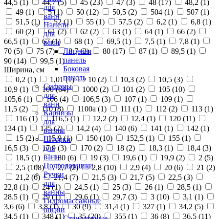
44,5 (
1
)
44,7 (
5
)
45 (
23
)
47 (
3
)
48 (
17
)
48,2 (
1
)
для
49 (
1
)
5 (
1
)
50 (
12
)
50,5 (
2
)
504 (
1
)
507 (
1
)
ванн
51,5 (
1
)
52 (
1
)
55 (
1
)
57,5 (
2
)
6,2 (
1
)
6,8 (
1
)
Панели
60 (
2
)
61 (
2
)
62 (
2
)
63 (
1
)
64 (
1
)
66 (
2
)
для
66,5 (
1
)
67 (
1
)
68 (
1
)
69,5 (
1
)
7,5 (
1
)
7,8 (
1
)
ванн
70 (
5
)
75 (
7
)
8,7 (
2
)
80 (
17
)
87 (
1
)
89,5 (
1
)
Лицевая
панель
90 (
14
)
99,5 (
1
)
Боковая
Ширина, см
панель
0,2 (
1
)
1,01 (
1
)
10 (
2
)
10,3 (
2
)
10,5 (
3
)
Сифоны
10,9 (
1
)
100 (
64
)
1000 (
2
)
101 (
2
)
105 (
10
)
для
105,6 (
1
)
106 (
4
)
106,5 (
3
)
107 (
1
)
109 (
1
)
ванн
11,5 (
2
)
110 (
8
)
1100а (
1
)
111 (
1
)
112 (
2
)
113 (
1
)
Карнизы
116 (
1
)
116,5 (
1
)
12,2 (
2
)
12,4 (
1
)
120 (
11
)
для
134 (
1
)
135 (
2
)
14,2 (
4
)
140 (
6
)
141 (
1
)
142 (
1
)
ванны
15 (
2
)
15,9 (
1
)
150 (
10
)
152,5 (
1
)
155 (
1
)
Шторки
16,5 (
3
)
17,9 (
3
)
170 (
2
)
18 (
2
)
18,3 (
1
)
18,4 (
3
)
для
ванн
18,5 (
1
)
180 (
6
)
19 (
3
)
19,6 (
1
)
19,9 (
2
)
2 (
5
)
Подголовники
2,5 (
108
)
2,7 (
2
)
2,8 (
10
)
2,9 (
4
)
20 (
6
)
21 (
2
)
Ручки
21,2 (
6
)
21,4 (
7
)
21,5 (
3
)
21,7 (
5
)
22,5 (
3
)
для
22,8 (
1
)
24 (
1
)
24,5 (
1
)
25 (
3
)
26 (
1
)
28,5 (
1
)
ванны
28.5 (
1
)
29 (
1
)
29,6 (
1
)
29,7 (
3
)
3 (
10
)
3,1 (
1
)
Гидромассажные
3,6 (
6
)
3,8 (
1
)
30 (
9
)
31,4 (
1
)
327 (
1
)
34,2 (
5
)
опции
34,5 (
1
)
348 (
1
)
35 (
20
)
355 (
1
)
36 (
8
)
36,5 (
11
)
Стандартные