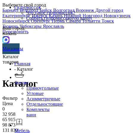
Выберите свой город
Гидромассаж
Барнаул
Белгород
Бийск
Волгоград
Воронеж
Другой город
Что такое гидромассаж?
Екатеринбург
Ижевск
Казань
Нижний Новгород
Новокузнецк
Собрать гидромассажную ванну
Новосибирск
Оренбург
Пермь
Самара
Тольятти
Томск
Тюмень
Чебоксары
Ярославль
Ваш город:
Перезвонить
Казань
Магазины
Каталог
товаров
Главная
- Каталог
Каталог
Ванны
Прямоугольные
Угловые
Фильтр
Асимметричные
Цена
Отдельностоящие
0
Комплекты
32 958
ванн
65 915
98 873
131 830
Мебель