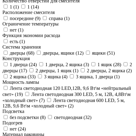
Количество отверстий для смесителя
1 (
1
)
1 (
14
)
Расположение смесителя
посередине (
9
)
справа (
1
)
Ограничение температуры
нет (
1
)
Функция экономии расхода
есть (
1
)
Система хранения
дверцы (
68
)
дверцы, ящики (
12
)
ящики (
51
)
Конструкция
1 дверца (
24
)
1 дверца, 2 ящика (
3
)
1 ящик (
28
)
2
дверцы (
17
)
2 дверцы, 1 ящик (
1
)
2 дверцы, 2 ящика (
2
)
2 ящика (
33
)
3 ящика (
4
)
3 ящика, 1 дверца (
1
)
Мощность лампы
Лента светодиодная 120 LED,12В, 9,6 Вт\м «нейтральный
свет» (
19
)
Лента светодиодная 300 LED, 5 м, 12В, 4,8Вт\м
«холодный свет» (
7
)
Лента светодиодная 600 LED, 5 м,
12В, 9,6 Вт\м «холодный свет» (
2
)
Подсветка
без подсветки (
8
)
светодиодная (
32
)
Подогрев
нет (
24
)
Материал раковины