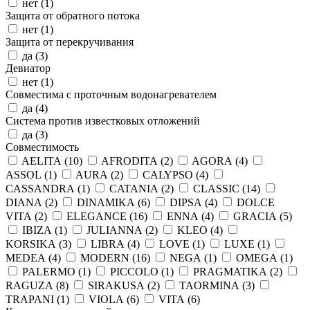
нет (
1
)
Защита от обратного потока
нет (
1
)
Защита от перекручивания
да (
3
)
Девиатор
нет (
1
)
Совместима с проточным водонагревателем
да (
4
)
Система против известковых отложений
да (
3
)
Совместимость
AELITA (
10
)
AFRODITA (
2
)
AGORA (
4
)
ASSOL (
1
)
AURA (
2
)
CALYPSO (
4
)
CASSANDRA (
1
)
CATANIA (
2
)
CLASSIC (
14
)
DIANA (
2
)
DINAMIKA (
6
)
DIPSA (
4
)
DOLCE
VITA (
2
)
ELEGANCE (
16
)
ENNA (
4
)
GRACIA (
5
)
IBIZA (
1
)
JULIANNA (
2
)
KLEO (
4
)
KORSIKA (
3
)
LIBRA (
4
)
LOVE (
1
)
LUXE (
1
)
MEDEA (
4
)
MODERN (
16
)
NEGA (
1
)
OMEGA (
1
)
PALERMO (
1
)
PICCOLO (
1
)
PRAGMATIKA (
2
)
RAGUZA (
8
)
SIRAKUSA (
2
)
TAORMINA (
3
)
TRAPANI (
1
)
VIOLA (
6
)
VITA (
6
)