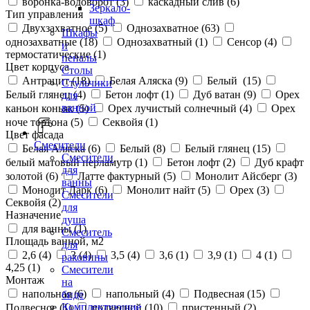
воронка-водоворот (
3
)
каскадный слив (
6
)
Зеркало-
Тип управления
шкаф
Двухзахватное (
5
)
Однозахватное (
63
)
Шкафы
однозахватные (
18
)
Однозахватный (
1
)
Сенсор (
4
)
и
термостатические (
1
)
пеналы
Цвет корпуса
Столы
Антрацит (
18
)
Белая Аляска (
9
)
Белый (
15
)
Стульчики
Белый глянец (
4
)
Бетон лофт (
1
)
Дуб ватан (
9
)
Орех
для
ванной
каньон коньяк (
5
)
Орех лучистый солнечный (
4
)
Орех
ноче тортона (
5
)
Секвойя (
1
)
Цвет фасада
Смесители
Белая Аляска (
6
)
Белый (
8
)
Белый глянец (
15
)
Смесители
белый матовый перламутр (
1
)
Бетон лофт (
2
)
Дуб крафт
для
золотой (
6
)
Латте фактурный (
5
)
Монолит Айсберг (
3
)
ванны
Монолит Дарк (
6
)
Монолит найт (
5
)
Орех (
3
)
Смесители
Секвойя (
2
)
для
Назначение
душа
для ванны (
1
)
Смеситель
Площадь ванной, м2
для
2,6 (
4
)
3 (
4
)
3,5 (
4
)
3,6 (
1
)
3,9 (
1
)
4 (
1
)
раковины
4,25 (
1
)
Смесители
Монтаж
на
напольная (
6
)
напольный (
4
)
Подвесная (
15
)
биде
Комплектующие
Подвесное (
1
)
подвесной (
10
)
пристенный (
2
)