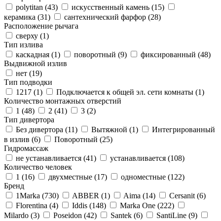
polytitan (
43
)
искусственный камень (
15
)
керамика (
31
)
сантехнический фарфор (
28
)
Расположение рычага
сверху (
1
)
Тип излива
каскадная (
1
)
поворотный (
9
)
фиксированный (
48
)
Выдвижной излив
нет (
19
)
Тип подводки
1217 (
1
)
Подключается к общей эл. сети комнаты (
1
)
Количество монтажных отверстий
1 (
48
)
2 (
41
)
3 (
2
)
Тип дивертора
Без дивертора (
11
)
Вытяжной (
1
)
Интегрированный
в излив (
6
)
Поворотный (
25
)
Гидромассаж
не устанавливается (
41
)
устанавливается (
108
)
Количество человек
1 (
16
)
двухместные (
17
)
одноместные (
122
)
Бренд
1Marka (
730
)
ABBER (
1
)
Aima (
14
)
Cersanit (
6
)
Florentina (
4
)
Iddis (
148
)
Marka One (
222
)
Milardo (
3
)
Poseidon (
42
)
Santek (
6
)
SantiLine (
9
)