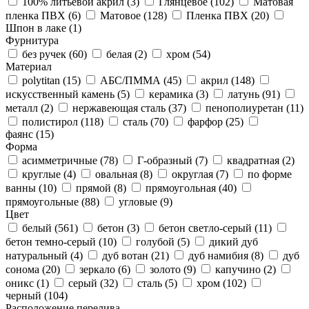
100% литьевой акрил (
3
)
Глянцевое (
102
)
Матовая
пленка ПВХ (
6
)
Матовое (
128
)
Пленка ПВХ (
20
)
Шпон в лаке (
1
)
Фурнитура
без ручек (
60
)
белая (
2
)
хром (
54
)
Материал
polytitan (
15
)
АБС/ПММА (
45
)
акрил (
148
)
искусственный камень (
5
)
керамика (
3
)
латунь (
91
)
металл (
2
)
нержавеющая сталь (
37
)
пенополиуретан (
11
)
полистирол (
118
)
сталь (
70
)
фарфор (
25
)
фаянс (
15
)
Форма
асимметричные (
78
)
Г-образный (
7
)
квадратная (
2
)
круглые (
4
)
овальная (
8
)
округлая (
7
)
по форме
ванны (
10
)
прямой (
8
)
прямоугольная (
40
)
прямоугольные (
88
)
угловые (
9
)
Цвет
белый (
561
)
бетон (
3
)
бетон светло-серый (
11
)
бетон темно-серый (
10
)
голубой (
5
)
дикий дуб
натуральный (
4
)
дуб вотан (
21
)
дуб намибия (
8
)
дуб
сонома (
20
)
зеркало (
6
)
золото (
9
)
капучино (
2
)
оникс (
1
)
серый (
32
)
сталь (
5
)
хром (
102
)
черный (
104
)
Расположение перелива