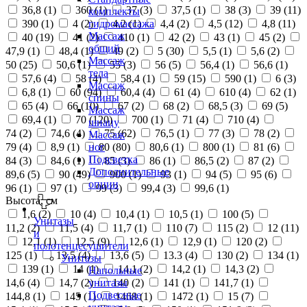
36,8 (
1
)
360 (
1
)
37 (
3
)
37,5 (
1
)
38 (
3
)
39 (
11
)
комплекты
390 (
1
)
4 (
2
)
4,2 (
1
)
4,4 (
2
)
4,5 (
12
)
4,8 (
11
)
гидромассажа
Массаж
40 (
19
)
41 (
2
)
410 (
1
)
42 (
2
)
43 (
1
)
45 (
2
)
общий
47,9 (
1
)
48,4 (
1
)
49 (
2
)
5 (
30
)
5,5 (
1
)
5,6 (
2
)
Массаж
50 (
25
)
50,6 (
1
)
55 (
3
)
56 (
5
)
56,4 (
1
)
56,6 (
1
)
тела
57,6 (
4
)
58 (
4
)
58,4 (
1
)
59 (
15
)
590 (
1
)
6 (
3
)
Массаж
6,8 (
1
)
60 (
94
)
60,4 (
4
)
61 (
4
)
610 (
4
)
62 (
1
)
спины
65 (
4
)
66 (
10
)
67 (
2
)
68 (
2
)
68,5 (
3
)
69 (
5
)
Массаж
69,4 (
1
)
70 (
120
)
700 (
1
)
71 (
4
)
710 (
4
)
шиацу
74 (
2
)
74,6 (
4
)
75 (
62
)
76,5 (
1
)
77 (
3
)
78 (
2
)
Массаж
79 (
4
)
8,9 (
1
)
80 (
80
)
80,6 (
1
)
800 (
1
)
81 (
6
)
ног
Подсветка
84 (
3
)
84,6 (
1
)
85 (
3
)
86 (
1
)
86,5 (
2
)
87 (
2
)
Дополнительные
89,6 (
5
)
90 (
49
)
900 (
1
)
93 (
1
)
94 (
5
)
95 (
6
)
опции
96 (
1
)
97 (
1
)
99 (
3
)
99,4 (
3
)
99,6 (
1
)
Высота, см
1,6 (
2
)
10 (
4
)
10,4 (
1
)
10,5 (
1
)
100 (
5
)
Унитазы
11,2 (
2
)
11,5 (
4
)
11,7 (
1
)
110 (
7
)
115 (
2
)
12 (
11
)
и
12,1 (
1
)
12,5 (
9
)
12,6 (
1
)
12,9 (
1
)
120 (
2
)
полотенцесушители
125 (
1
)
13,5 (
4
)
13,6 (
5
)
13.3 (
4
)
130 (
2
)
134 (
1
)
Унитазы
139 (
1
)
14 (
1
)
14,1 (
2
)
14,2 (
1
)
14,3 (
2
)
Напольные
14,6 (
4
)
14,7 (
2
)
140 (
2
)
141 (
1
)
141,7 (
1
)
унитазы
Подвесные
144,8 (
1
)
145 (
1
)
1468 (
1
)
1472 (
1
)
15 (
7
)