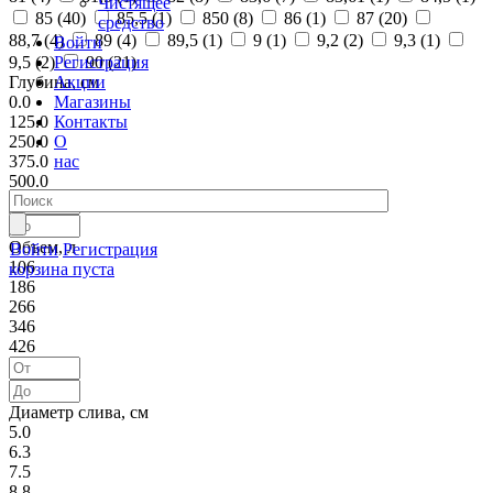
Чистящее
85 (
40
)
85,5 (
1
)
850 (
8
)
86 (
1
)
87 (
20
)
средство
88,7 (
4
)
89 (
4
)
89,5 (
1
)
9 (
1
)
9,2 (
2
)
9,3 (
1
)
Войти
Регистрация
9,5 (
2
)
90 (
21
)
Акции
Глубина, см
Магазины
0.0
Контакты
125.0
О
250.0
нас
375.0
500.0
Объем, л
Войти
Регистрация
106
корзина пуста
186
266
346
426
Диаметр слива, см
5.0
6.3
7.5
8.8