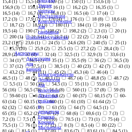
унитазы
15,4 (
1
)
15,5 (
4
)
15,9 (
5
)
150 (
1
)
151,6 (
3
)
Умные
156,9 (
3
)
159,1 (
1
)
16 (
1
)
16,2 (
2
)
16,35 (
1
)
унитазы
16,5 (
14
)
16,7 (
4
)
16,8 (
1
)
16.5 (
4
)
17 (
4
)
Инсталляции
17,2 (
3
)
17,9 (
7
)
170 (
4
)
176 (
1
)
18 (
8
)
18,6 (
4
)
Комплектующие
18,7 (
2
)
18,9 (
3
)
180 (
1
)
184 (
1
)
19 (
4
)
для
19,5 (
4
)
190 (
7
)
198 (
2
)
198,2 (
2
)
2,3 (
1
)
20 (
1
)
санфаянса
200 (
1
)
21,3 (
1
)
21,7 (
1
)
22 (
2
)
23 (
4
)
Полотенцесушители
23,2 (
1
)
23,6 (
1
)
24 (
5
)
24,6 (
20
)
240 (
5
)
25 (
1
)
25,5 (
20
)
25,9 (
2
)
25.5 (
1
)
27,2 (
2
)
28,4 (
3
)
Аксессуары
28,9 (
2
)
30 (
4
)
32 (
4
)
32,5 (
1
)
32,9 (
3
)
33,6 (
1
)
Аксессуары
34 (
1
)
34,5 (
1
)
35 (
1
)
35,5 (
9
)
36 (
2
)
36,5 (
3
)
для
37 (
12
)
37,5 (
1
)
38,5 (
1
)
40 (
23
)
42 (
7
)
43 (
1
)
ванной
43,2 (
2
)
44 (
11
)
45 (
2
)
45,3 (
4
)
46 (
4
)
Бумагодержатели
46,5 (
1
)
48 (
5
)
48,1 (
1
)
48,7 (
4
)
48,8 (
5
)
48.7 (
2
)
Держатели
5,5 (
1
)
50 (
30
)
54,5 (
1
)
55 (
11
)
55,0 (
1
)
для
56 (
16
)
56,5 (
78
)
56.5 (
8
)
560 (
1
)
57 (
8
)
59 (
9
)
полотенец
Дозаторы,
59-60 (
1
)
6 (
2
)
6,9 (
2
)
60 (
37
)
60,15 (
7
)
60-
стаканы
63 (
14
)
60.15 (
3
)
600 (
1
)
61 (
10
)
61-64 (
2
)
и
62 (
32
)
62-65 (
19
)
63 (
55
)
64 (
7
)
64,5 (
1
)
держатели
65 (
35
)
65,2 (
2
)
67 (
2
)
68 (
6
)
69,6 (
1
)
7 (
3
)
Ершики
7,2 (
3
)
7,5 (
1
)
70 (
10
)
70.5 (
1
)
73 (
1
)
75 (
4
)
Крючки
75,5 (
1
)
76 (
1
)
77 (
2
)
8 (
3
)
8,5 (
4
)
80 (
22
)
Мыльницы
81 (
4
)
81,5 (
1
)
82 (
8
)
83,6 (
7
)
83,61 (
1
)
84,5 (
1
)