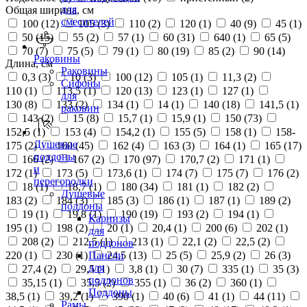
для
Общая ширина, см
смесителей
100 (
12
)
105 (
3
)
110 (
2
)
120 (
1
)
40 (
9
)
45 (
1
)
50 (
15
)
55 (
2
)
57 (
1
)
60 (
31
)
640 (
1
)
65 (
5
)
70 (
7
)
75 (
5
)
79 (
1
)
80 (
19
)
85 (
2
)
90 (
14
)
Раковины
Длина, см
Раковины
0,3 (
3
)
10 (
3
)
100 (
12
)
105 (
1
)
11,3 (
2
)
Сифоны
110 (
1
)
113,5 (
1
)
120 (
13
)
123 (
1
)
127 (
1
)
для
130 (
8
)
133 (
2
)
134 (
1
)
14 (
1
)
140 (
18
)
141,5 (
1
)
раковин
143 (
2
)
15 (
8
)
15,7 (
1
)
15,9 (
1
)
150 (
73
)
152,5 (
1
)
153 (
4
)
154,2 (
1
)
155 (
5
)
158 (
1
)
158-
Душевые
175 (
2
)
160 (
45
)
162 (
4
)
163 (
3
)
164 (
1
)
165 (
17
)
поддоны
166 (
2
)
167 (
2
)
170 (
97
)
170,7 (
2
)
171 (
1
)
и
172 (
1
)
173 (
5
)
173,6 (
1
)
174 (
7
)
175 (
7
)
176 (
2
)
перегородки
18 (
1
)
18,7 (
1
)
180 (
34
)
181 (
1
)
182 (
2
)
Душевые
183 (
2
)
184 (
3
)
185 (
3
)
186 (
1
)
187 (
1
)
189 (
2
)
поддоны
19 (
1
)
19,8 (
1
)
190 (
19
)
193 (
2
)
194 (
1
)
Карнизы
195 (
1
)
198 (
2
)
20 (
1
)
20,4 (
1
)
200 (
6
)
202 (
1
)
для
208 (
2
)
212,5 (
1
)
213 (
1
)
22,1 (
2
)
22,5 (
2
)
поддонов
220 (
1
)
230 (
1
)
24,5 (
13
)
25 (
5
)
25,9 (
2
)
26 (
3
)
Панели
для
27,4 (
2
)
29,5 (
1
)
3,8 (
1
)
30 (
7
)
335 (
1
)
35 (
3
)
поддонов
35,15 (
1
)
35,5 (
2
)
355 (
1
)
36 (
2
)
360 (
1
)
Поддоны
38,5 (
1
)
39,2 (
1
)
390 (
1
)
40 (
6
)
41 (
1
)
44 (
11
)
Рамы