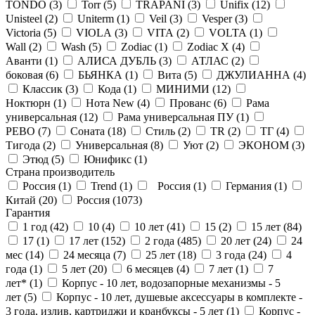
TONDO (
3
)
Torr (
5
)
TRAPANI (
3
)
Unifix (
12
)
Unisteel (
2
)
Uniterm (
1
)
Veil (
3
)
Vesper (
3
)
Victoria (
5
)
VIOLA (
3
)
VITA (
2
)
VOLTA (
1
)
Wall (
2
)
Wash (
5
)
Zodiac (
1
)
Zodiac X (
4
)
Аванти (
1
)
АЛИСА ДУБЛЬ (
3
)
АТЛАС (
2
)
боковая (
6
)
БЬЯНКА (
1
)
Вита (
5
)
ДЖУЛИАННА (
4
)
Классик (
3
)
Кода (
1
)
МИНИМИ (
12
)
Ноктюрн (
1
)
Нота New (
4
)
Прованс (
6
)
Рама
универсальная (
12
)
Рама универсальная ПУ (
1
)
РЕВО (
7
)
Соната (
18
)
Стиль (
2
)
ТR (
2
)
ТГ (
4
)
Тигода (
2
)
Универсальная (
8
)
Уют (
2
)
ЭКОНОМ (
3
)
Этюд (
5
)
Юнификс (
1
)
Страна производитель
Россия (
1
)
Trend (
1
)
Россия (
1
)
Германия (
1
)
Китай (
20
)
Россия (
1073
)
Гарантия
1 год (
42
)
10 (
4
)
10 лет (
41
)
15 (
2
)
15 лет (
84
)
17 (
1
)
17 лет (
152
)
2 года (
485
)
20 лет (
24
)
24
мес (
14
)
24 месяца (
7
)
25 лет (
18
)
3 года (
24
)
4
года (
1
)
5 лет (
20
)
6 месяцев (
4
)
7 лет (
1
)
7
лет* (
1
)
Корпус - 10 лет, водозапорные механизмы - 5
лет (
5
)
Корпус - 10 лет, душевые аксессуары в комплекте -
3 года, излив, картриджи и кранбуксы - 5 лет (
1
)
Корпус -