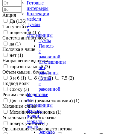
Готовые
интерьеры
Коллекции
Акция
мебели
Да (
136
)
Тумбы
Тип унитаза
и
подвесной (
15
)
столешницы
Система антивсплеск
Тумба
да (
1
)
Панель
Полочка в чаше
с
нет (
1
)
раковиной
Направление выпуска
Столешницы
горизонтальный (
3
)
без
Объем смывн. бачка, л
раковины
3 и 6 (
1
)
6 / 3 л (
2
)
7,5 (
2
)
Тумба
Подвод воды
с
раковиной
Сбоку (
3
)
Подстолье
Режим слива воды
для
Две кнопки (режим экономии) (
1
)
столешницы
Механизм слива
Зеркала,
Механическая кнопка (
1
)
полки,
Установки сливного бачка
зеркало-
поверх унитаза (
1
)
шкаф
Организация смывающего потока
Зеркало