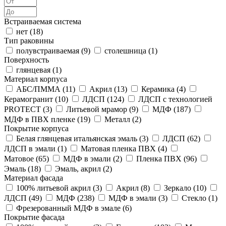
Встраиваемая система
нет (
18
)
Тип раковины
полувстраиваемая (
9
)
столешница (
1
)
Поверхность
глянцевая (
1
)
Материал корпуса
АБС/ПММА (
11
)
Акрил (
13
)
Керамика (
4
)
Керамогранит (
10
)
ЛДСП (
124
)
ЛДСП с технологией
PROTECT (
3
)
Литьевой мрамор (
9
)
МДФ (
187
)
МДФ в ПВХ пленке (
19
)
Металл (
2
)
Покрытие корпуса
Белая глянцевая итальянская эмаль (
3
)
ЛДСП (
62
)
ЛДСП в эмали (
1
)
Матовая пленка ПВХ (
4
)
Матовое (
65
)
МДФ в эмали (
2
)
Пленка ПВХ (
96
)
Эмаль (
18
)
Эмаль, акрил (
2
)
Материал фасада
100% литьевой акрил (
3
)
Акрил (
8
)
Зеркало (
10
)
ЛДСП (
49
)
МДФ (
238
)
МДФ в эмали (
3
)
Стекло (
1
)
Фрезерованный МДФ в эмале (
6
)
Покрытие фасада