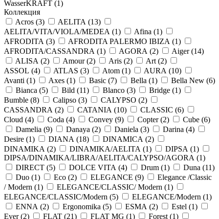
WasserKRAFT (
1
)
Коллекция
Acros (
3
)
AELITA (
13
)
AELITA/VITA/VIOLA/MEDEA (
1
)
Afina (
1
)
AFRODITA (
3
)
AFRODITA PALERMO IBIZA (
1
)
AFRODITA/CASSANDRA (
1
)
AGORA (
2
)
Aiger (
14
)
ALISA (
2
)
Amour (
2
)
Aris (
2
)
Art (
2
)
ASSOL (
4
)
ATLAS (
3
)
Atom (
1
)
AURA (
10
)
Avanti (
1
)
Axes (
1
)
Basic (
7
)
Bella (
1
)
Bella New (
6
)
Bianca (
5
)
Bild (
11
)
Blanco (
3
)
Bridge (
1
)
Bumble (
8
)
Calipso (
3
)
CALYPSO (
2
)
CASSANDRA (
2
)
CATANIA (
10
)
CLASSIC (
6
)
Cloud (
4
)
Coda (
4
)
Convey (
9
)
Copter (
2
)
Cube (
6
)
Damelia (
9
)
Danaya (
2
)
Daniela (
3
)
Darina (
4
)
Desire (
1
)
DIANA (
18
)
DINAMICA (
2
)
DINAMIKA (
2
)
DINAMIKA/AELITA (
1
)
DIPSA (
1
)
DIPSA/DINAMIKA/LIBRA/AELITA/CALYPSO/AGORA (
1
)
DIRECT (
5
)
DOLCE VITA (
4
)
Drum (
1
)
Duna (
11
)
Duo (
1
)
Eco (
2
)
ELEGANCE (
9
)
Elegance /Classic
/ Modern (
1
)
ELEGANCE/CLASSIC/ Modern (
1
)
ELEGANCE/CLASSIC/Modern (
5
)
ELEGANCE/Modern (
1
)
ENNA (
2
)
Ergonomika (
5
)
ESMA (
2
)
Estel (
1
)
Ever (
2
)
FLAT (
21
)
FLAT MG (
1
)
Forest (
1
)