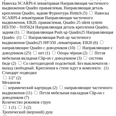
Навеска SCARPI-4 левая/правая Направляющая частичного
выдвижения Quadro правая/левая, Направляющая деталь
крепления Quadro, задняя Фурнитура Hettich (
5
)
Навеска
SCARPI-4 левая/правая Направляющая частичного
выдвижения, ЕВ20, правая/левая, Quadro 25 silent system
HD/350 – 9105624 Направляющая деталь крепления Quadro,
задняя (
1
)
Направляющая Push up Quadro25 Направляющая
Quadro (
1
)
Направляющая Push up частичного
выдвижения Quadro25 НР/350 ,левая/правая, ЕВ20 (
6
)
направляющие Quadro с доводчиком (
10
)
Направляющие с
доводчиком (
25
)
нет (
1
)
Опора чёрная (
2
)
Петля
мебельная вкладная Clip-on с доводчиком (
3
)
система
биде (
2
)
Со светодиодной подсветкой. Без выключателя -
выход свободный. Крепления к стене идут в комплекте. (
1
)
Стандарт подводки
1/2" (
2
)
Механизм
керамический картридж (
2
)
направляющие частичного
выдвижения (
11
)
Петля мебельная накладная Clip-on с
доводчиком (
7
)
Количество режимов струи
1 (
1
)
3 (
2
)
Тропический (верхний) душ