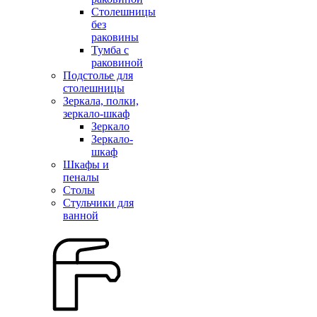
Столешницы
без
раковины
Тумба с
раковиной
Подстолье для
столешницы
Зеркала, полки,
зеркало-шкаф
Зеркало
Зеркало-
шкаф
Шкафы и
пеналы
Столы
Стульчики для
ванной