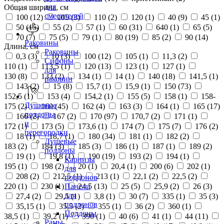
для
Общая ширина, см
смесителей
100 (
12
)
105 (
3
)
110 (
2
)
120 (
1
)
40 (
9
)
45 (
1
)
50 (
15
)
55 (
2
)
57 (
1
)
60 (
31
)
640 (
1
)
65 (
5
)
70 (
7
)
75 (
5
)
79 (
1
)
80 (
19
)
85 (
2
)
90 (
14
)
Раковины
Длина, см
Раковины
0,3 (
3
)
10 (
3
)
100 (
12
)
105 (
1
)
11,3 (
2
)
Сифоны
110 (
1
)
113,5 (
1
)
120 (
13
)
123 (
1
)
127 (
1
)
для
130 (
8
)
133 (
2
)
134 (
1
)
14 (
1
)
140 (
18
)
141,5 (
1
)
раковин
143 (
2
)
15 (
8
)
15,7 (
1
)
15,9 (
1
)
150 (
73
)
152,5 (
1
)
153 (
4
)
154,2 (
1
)
155 (
5
)
158 (
1
)
158-
Душевые
175 (
2
)
160 (
45
)
162 (
4
)
163 (
3
)
164 (
1
)
165 (
17
)
поддоны
166 (
2
)
167 (
2
)
170 (
97
)
170,7 (
2
)
171 (
1
)
и
172 (
1
)
173 (
5
)
173,6 (
1
)
174 (
7
)
175 (
7
)
176 (
2
)
перегородки
18 (
1
)
18,7 (
1
)
180 (
34
)
181 (
1
)
182 (
2
)
Душевые
183 (
2
)
184 (
3
)
185 (
3
)
186 (
1
)
187 (
1
)
189 (
2
)
поддоны
19 (
1
)
19,8 (
1
)
190 (
19
)
193 (
2
)
194 (
1
)
Карнизы
195 (
1
)
198 (
2
)
20 (
1
)
20,4 (
1
)
200 (
6
)
202 (
1
)
для
208 (
2
)
212,5 (
1
)
213 (
1
)
22,1 (
2
)
22,5 (
2
)
поддонов
220 (
1
)
230 (
1
)
24,5 (
13
)
25 (
5
)
25,9 (
2
)
26 (
3
)
Панели
для
27,4 (
2
)
29,5 (
1
)
3,8 (
1
)
30 (
7
)
335 (
1
)
35 (
3
)
поддонов
35,15 (
1
)
35,5 (
2
)
355 (
1
)
36 (
2
)
360 (
1
)
Поддоны
38,5 (
1
)
39,2 (
1
)
390 (
1
)
40 (
6
)
41 (
1
)
44 (
11
)
Рамы