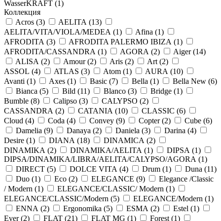
WasserKRAFT (
1
)
Коллекция
Acros (
3
)
AELITA (
13
)
AELITA/VITA/VIOLA/MEDEA (
1
)
Afina (
1
)
AFRODITA (
3
)
AFRODITA PALERMO IBIZA (
1
)
AFRODITA/CASSANDRA (
1
)
AGORA (
2
)
Aiger (
14
)
ALISA (
2
)
Amour (
2
)
Aris (
2
)
Art (
2
)
ASSOL (
4
)
ATLAS (
3
)
Atom (
1
)
AURA (
10
)
Avanti (
1
)
Axes (
1
)
Basic (
7
)
Bella (
1
)
Bella New (
6
)
Bianca (
5
)
Bild (
11
)
Blanco (
3
)
Bridge (
1
)
Bumble (
8
)
Calipso (
3
)
CALYPSO (
2
)
CASSANDRA (
2
)
CATANIA (
10
)
CLASSIC (
6
)
Cloud (
4
)
Coda (
4
)
Convey (
9
)
Copter (
2
)
Cube (
6
)
Damelia (
9
)
Danaya (
2
)
Daniela (
3
)
Darina (
4
)
Desire (
1
)
DIANA (
18
)
DINAMICA (
2
)
DINAMIKA (
2
)
DINAMIKA/AELITA (
1
)
DIPSA (
1
)
DIPSA/DINAMIKA/LIBRA/AELITA/CALYPSO/AGORA (
1
)
DIRECT (
5
)
DOLCE VITA (
4
)
Drum (
1
)
Duna (
11
)
Duo (
1
)
Eco (
2
)
ELEGANCE (
9
)
Elegance /Classic
/ Modern (
1
)
ELEGANCE/CLASSIC/ Modern (
1
)
ELEGANCE/CLASSIC/Modern (
5
)
ELEGANCE/Modern (
1
)
ENNA (
2
)
Ergonomika (
5
)
ESMA (
2
)
Estel (
1
)
Ever (
2
)
FLAT (
21
)
FLAT MG (
1
)
Forest (
1
)