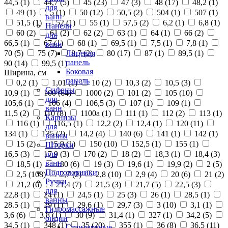
44,5 (
1
)
44,7 (
5
)
45 (
23
)
47 (
3
)
48 (
17
)
48,2 (
1
)
для
49 (
1
)
5 (
1
)
50 (
12
)
50,5 (
2
)
504 (
1
)
507 (
1
)
ванн
51,5 (
1
)
52 (
1
)
55 (
1
)
57,5 (
2
)
6,2 (
1
)
6,8 (
1
)
Панели
60 (
2
)
61 (
2
)
62 (
2
)
63 (
1
)
64 (
1
)
66 (
2
)
для
66,5 (
1
)
67 (
1
)
68 (
1
)
69,5 (
1
)
7,5 (
1
)
7,8 (
1
)
ванн
70 (
5
)
75 (
7
)
8,7 (
2
)
80 (
17
)
87 (
1
)
89,5 (
1
)
Лицевая
панель
90 (
14
)
99,5 (
1
)
Боковая
Ширина, см
панель
0,2 (
1
)
1,01 (
1
)
10 (
2
)
10,3 (
2
)
10,5 (
3
)
Сифоны
10,9 (
1
)
100 (
64
)
1000 (
2
)
101 (
2
)
105 (
10
)
для
105,6 (
1
)
106 (
4
)
106,5 (
3
)
107 (
1
)
109 (
1
)
ванн
11,5 (
2
)
110 (
8
)
1100а (
1
)
111 (
1
)
112 (
2
)
113 (
1
)
Карнизы
116 (
1
)
116,5 (
1
)
12,2 (
2
)
12,4 (
1
)
120 (
11
)
для
134 (
1
)
135 (
2
)
14,2 (
4
)
140 (
6
)
141 (
1
)
142 (
1
)
ванны
15 (
2
)
15,9 (
1
)
150 (
10
)
152,5 (
1
)
155 (
1
)
Шторки
16,5 (
3
)
17,9 (
3
)
170 (
2
)
18 (
2
)
18,3 (
1
)
18,4 (
3
)
для
ванн
18,5 (
1
)
180 (
6
)
19 (
3
)
19,6 (
1
)
19,9 (
2
)
2 (
5
)
Подголовники
2,5 (
108
)
2,7 (
2
)
2,8 (
10
)
2,9 (
4
)
20 (
6
)
21 (
2
)
Ручки
21,2 (
6
)
21,4 (
7
)
21,5 (
3
)
21,7 (
5
)
22,5 (
3
)
для
22,8 (
1
)
24 (
1
)
24,5 (
1
)
25 (
3
)
26 (
1
)
28,5 (
1
)
ванны
28.5 (
1
)
29 (
1
)
29,6 (
1
)
29,7 (
3
)
3 (
10
)
3,1 (
1
)
Гидромассажные
3,6 (
6
)
3,8 (
1
)
30 (
9
)
31,4 (
1
)
327 (
1
)
34,2 (
5
)
опции
34,5 (
1
)
348 (
1
)
35 (
20
)
355 (
1
)
36 (
8
)
36,5 (
11
)
Стандартные