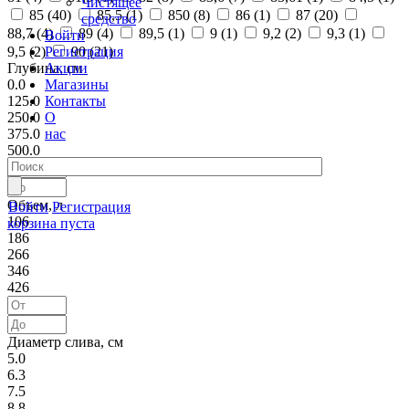
Чистящее
85 (
40
)
85,5 (
1
)
850 (
8
)
86 (
1
)
87 (
20
)
средство
88,7 (
4
)
89 (
4
)
89,5 (
1
)
9 (
1
)
9,2 (
2
)
9,3 (
1
)
Войти
Регистрация
9,5 (
2
)
90 (
21
)
Акции
Глубина, см
Магазины
0.0
Контакты
125.0
О
250.0
нас
375.0
500.0
Объем, л
Войти
Регистрация
106
корзина пуста
186
266
346
426
Диаметр слива, см
5.0
6.3
7.5
8.8