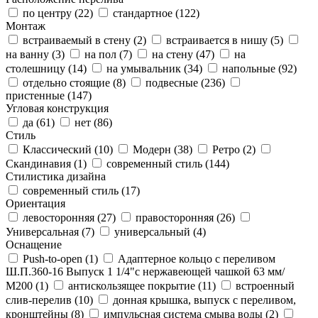
по центру (
22
)
стандартное (
122
)
Монтаж
встраиваемый в стену (
2
)
встраивается в нишу (
5
)
на ванну (
3
)
на пол (
7
)
на стену (
47
)
на
столешницу (
14
)
на умывальник (
34
)
напольные (
92
)
отдельно стоящие (
8
)
подвесные (
236
)
пристенные (
147
)
Угловая конструкция
да (
61
)
нет (
86
)
Стиль
Классический (
10
)
Модерн (
38
)
Ретро (
2
)
Скандинавия (
1
)
современный стиль (
144
)
Стилистика дизайна
современный стиль (
17
)
Ориентация
левосторонняя (
27
)
правосторонняя (
26
)
Универсальная (
7
)
универсальный (
4
)
Оснащение
Push-to-open (
1
)
Адаптерное кольцо с переливом
Ш.П.360-16 Выпуск 1 1/4"с нержавеющей чашкой 63 мм/
М200 (
1
)
антискользящее покрытие (
11
)
встроенный
слив-перелив (
10
)
донная крышка, выпуск с переливом,
кронштейны (
8
)
импульсная система смыва воды (
2
)