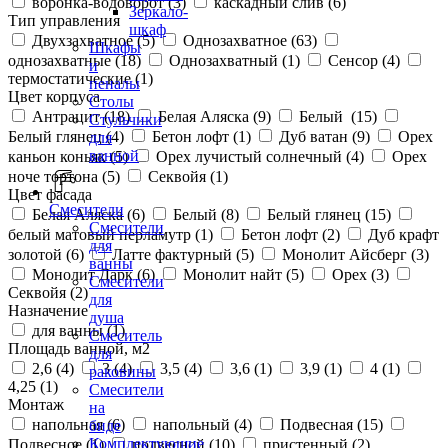
воронка-водоворот (
3
)
каскадный слив (
6
)
Зеркало-
Тип управления
шкаф
Двухзахватное (
5
)
Однозахватное (
63
)
Шкафы
однозахватные (
18
)
Однозахватный (
1
)
Сенсор (
4
)
и
термостатические (
1
)
пеналы
Цвет корпуса
Столы
Антрацит (
18
)
Белая Аляска (
9
)
Белый (
15
)
Стульчики
Белый глянец (
4
)
Бетон лофт (
1
)
Дуб ватан (
9
)
Орех
для
ванной
каньон коньяк (
5
)
Орех лучистый солнечный (
4
)
Орех
ноче тортона (
5
)
Секвойя (
1
)
Цвет фасада
Смесители
Белая Аляска (
6
)
Белый (
8
)
Белый глянец (
15
)
Смесители
белый матовый перламутр (
1
)
Бетон лофт (
2
)
Дуб крафт
для
золотой (
6
)
Латте фактурный (
5
)
Монолит Айсберг (
3
)
ванны
Монолит Дарк (
6
)
Монолит найт (
5
)
Орех (
3
)
Смесители
Секвойя (
2
)
для
Назначение
душа
для ванны (
1
)
Смеситель
Площадь ванной, м2
для
2,6 (
4
)
3 (
4
)
3,5 (
4
)
3,6 (
1
)
3,9 (
1
)
4 (
1
)
раковины
4,25 (
1
)
Смесители
Монтаж
на
напольная (
6
)
напольный (
4
)
Подвесная (
15
)
биде
Комплектующие
Подвесное (
1
)
подвесной (
10
)
пристенный (
2
)