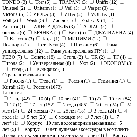
TONDO (
3
)
Torr (
5
)
TRAPANI (
3
)
Unifix (
12
)
Unisteel (
2
)
Uniterm (
1
)
Veil (
3
)
Vesper (
3
)
Victoria (
5
)
VIOLA (
3
)
VITA (
2
)
VOLTA (
1
)
Wall (
2
)
Wash (
5
)
Zodiac (
1
)
Zodiac X (
4
)
Аванти (
1
)
АЛИСА ДУБЛЬ (
3
)
АТЛАС (
2
)
боковая (
6
)
БЬЯНКА (
1
)
Вита (
5
)
ДЖУЛИАННА (
4
)
Классик (
3
)
Кода (
1
)
МИНИМИ (
12
)
Ноктюрн (
1
)
Нота New (
4
)
Прованс (
6
)
Рама
универсальная (
12
)
Рама универсальная ПУ (
1
)
РЕВО (
7
)
Соната (
18
)
Стиль (
2
)
ТR (
2
)
ТГ (
4
)
Тигода (
2
)
Универсальная (
8
)
Уют (
2
)
ЭКОНОМ (
3
)
Этюд (
5
)
Юнификс (
1
)
Страна производитель
Россия (
1
)
Trend (
1
)
Россия (
1
)
Германия (
1
)
Китай (
20
)
Россия (
1073
)
Гарантия
1 год (
42
)
10 (
4
)
10 лет (
41
)
15 (
2
)
15 лет (
84
)
17 (
1
)
17 лет (
152
)
2 года (
485
)
20 лет (
24
)
24
мес (
14
)
24 месяца (
7
)
25 лет (
18
)
3 года (
24
)
4
года (
1
)
5 лет (
20
)
6 месяцев (
4
)
7 лет (
1
)
7
лет* (
1
)
Корпус - 10 лет, водозапорные механизмы - 5
лет (
5
)
Корпус - 10 лет, душевые аксессуары в комплекте -
3 года, излив, картриджи и кранбуксы - 5 лет (
1
)
Корпус -