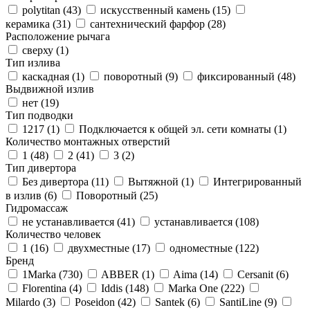
polytitan (
43
)
искусственный камень (
15
)
керамика (
31
)
сантехнический фарфор (
28
)
Расположение рычага
сверху (
1
)
Тип излива
каскадная (
1
)
поворотный (
9
)
фиксированный (
48
)
Выдвижной излив
нет (
19
)
Тип подводки
1217 (
1
)
Подключается к общей эл. сети комнаты (
1
)
Количество монтажных отверстий
1 (
48
)
2 (
41
)
3 (
2
)
Тип дивертора
Без дивертора (
11
)
Вытяжной (
1
)
Интегрированный
в излив (
6
)
Поворотный (
25
)
Гидромассаж
не устанавливается (
41
)
устанавливается (
108
)
Количество человек
1 (
16
)
двухместные (
17
)
одноместные (
122
)
Бренд
1Marka (
730
)
ABBER (
1
)
Aima (
14
)
Cersanit (
6
)
Florentina (
4
)
Iddis (
148
)
Marka One (
222
)
Milardo (
3
)
Poseidon (
42
)
Santek (
6
)
SantiLine (
9
)