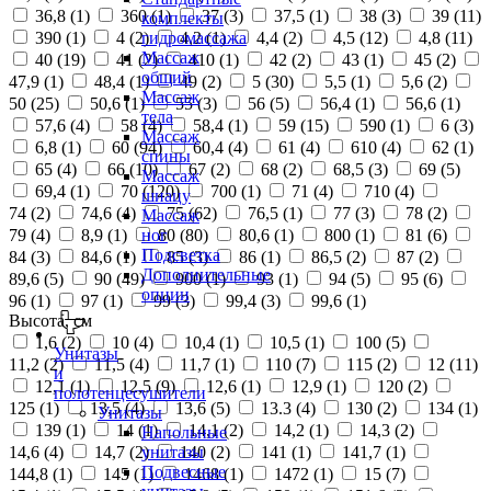
36,8 (
1
)
360 (
1
)
37 (
3
)
37,5 (
1
)
38 (
3
)
39 (
11
)
комплекты
390 (
1
)
4 (
2
)
4,2 (
1
)
4,4 (
2
)
4,5 (
12
)
4,8 (
11
)
гидромассажа
Массаж
40 (
19
)
41 (
2
)
410 (
1
)
42 (
2
)
43 (
1
)
45 (
2
)
общий
47,9 (
1
)
48,4 (
1
)
49 (
2
)
5 (
30
)
5,5 (
1
)
5,6 (
2
)
Массаж
50 (
25
)
50,6 (
1
)
55 (
3
)
56 (
5
)
56,4 (
1
)
56,6 (
1
)
тела
57,6 (
4
)
58 (
4
)
58,4 (
1
)
59 (
15
)
590 (
1
)
6 (
3
)
Массаж
6,8 (
1
)
60 (
94
)
60,4 (
4
)
61 (
4
)
610 (
4
)
62 (
1
)
спины
65 (
4
)
66 (
10
)
67 (
2
)
68 (
2
)
68,5 (
3
)
69 (
5
)
Массаж
69,4 (
1
)
70 (
120
)
700 (
1
)
71 (
4
)
710 (
4
)
шиацу
74 (
2
)
74,6 (
4
)
75 (
62
)
76,5 (
1
)
77 (
3
)
78 (
2
)
Массаж
79 (
4
)
8,9 (
1
)
80 (
80
)
80,6 (
1
)
800 (
1
)
81 (
6
)
ног
Подсветка
84 (
3
)
84,6 (
1
)
85 (
3
)
86 (
1
)
86,5 (
2
)
87 (
2
)
Дополнительные
89,6 (
5
)
90 (
49
)
900 (
1
)
93 (
1
)
94 (
5
)
95 (
6
)
опции
96 (
1
)
97 (
1
)
99 (
3
)
99,4 (
3
)
99,6 (
1
)
Высота, см
1,6 (
2
)
10 (
4
)
10,4 (
1
)
10,5 (
1
)
100 (
5
)
Унитазы
11,2 (
2
)
11,5 (
4
)
11,7 (
1
)
110 (
7
)
115 (
2
)
12 (
11
)
и
12,1 (
1
)
12,5 (
9
)
12,6 (
1
)
12,9 (
1
)
120 (
2
)
полотенцесушители
125 (
1
)
13,5 (
4
)
13,6 (
5
)
13.3 (
4
)
130 (
2
)
134 (
1
)
Унитазы
139 (
1
)
14 (
1
)
14,1 (
2
)
14,2 (
1
)
14,3 (
2
)
Напольные
14,6 (
4
)
14,7 (
2
)
140 (
2
)
141 (
1
)
141,7 (
1
)
унитазы
Подвесные
144,8 (
1
)
145 (
1
)
1468 (
1
)
1472 (
1
)
15 (
7
)