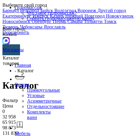
Выберите свой город
Гидромассаж
Барнаул
Белгород
Бийск
Волгоград
Воронеж
Другой город
Что такое гидромассаж?
Екатеринбург
Ижевск
Казань
Нижний Новгород
Новокузнецк
Собрать гидромассажную ванну
Новосибирск
Оренбург
Пермь
Самара
Тольятти
Томск
Тюмень
Чебоксары
Ярославль
Ваш город:
Перезвонить
Казань
Магазины
Каталог
товаров
Главная
- Каталог
Каталог
Ванны
Прямоугольные
Угловые
Фильтр
Асимметричные
Цена
Отдельностоящие
0
Комплекты
32 958
ванн
65 915
98 873
131 830
Мебель