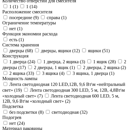
Количество отверстий для смесителя
1 (
1
)
1 (
14
)
Расположение смесителя
посередине (
9
)
справа (
1
)
Ограничение температуры
нет (
1
)
Функция экономии расхода
есть (
1
)
Система хранения
дверцы (
68
)
дверцы, ящики (
12
)
ящики (
51
)
Конструкция
1 дверца (
24
)
1 дверца, 2 ящика (
3
)
1 ящик (
28
)
2
дверцы (
17
)
2 дверцы, 1 ящик (
1
)
2 дверцы, 2 ящика (
2
)
2 ящика (
33
)
3 ящика (
4
)
3 ящика, 1 дверца (
1
)
Мощность лампы
Лента светодиодная 120 LED,12В, 9,6 Вт\м «нейтральный
свет» (
19
)
Лента светодиодная 300 LED, 5 м, 12В, 4,8Вт\м
«холодный свет» (
7
)
Лента светодиодная 600 LED, 5 м,
12В, 9,6 Вт\м «холодный свет» (
2
)
Подсветка
без подсветки (
8
)
светодиодная (
32
)
Подогрев
нет (
24
)
Материал раковины