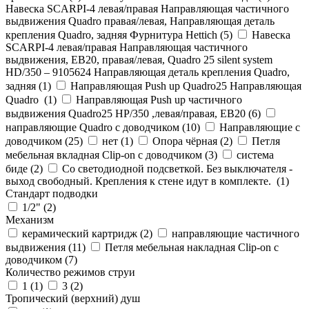
Навеска SCARPI-4 левая/правая Направляющая частичного
выдвижения Quadro правая/левая, Направляющая деталь
крепления Quadro, задняя Фурнитура Hettich (
5
)
Навеска
SCARPI-4 левая/правая Направляющая частичного
выдвижения, ЕВ20, правая/левая, Quadro 25 silent system
HD/350 – 9105624 Направляющая деталь крепления Quadro,
задняя (
1
)
Направляющая Push up Quadro25 Направляющая
Quadro (
1
)
Направляющая Push up частичного
выдвижения Quadro25 НР/350 ,левая/правая, ЕВ20 (
6
)
направляющие Quadro с доводчиком (
10
)
Направляющие с
доводчиком (
25
)
нет (
1
)
Опора чёрная (
2
)
Петля
мебельная вкладная Clip-on с доводчиком (
3
)
система
биде (
2
)
Со светодиодной подсветкой. Без выключателя -
выход свободный. Крепления к стене идут в комплекте. (
1
)
Стандарт подводки
1/2" (
2
)
Механизм
керамический картридж (
2
)
направляющие частичного
выдвижения (
11
)
Петля мебельная накладная Clip-on с
доводчиком (
7
)
Количество режимов струи
1 (
1
)
3 (
2
)
Тропический (верхний) душ