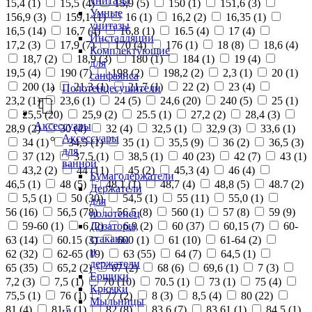
унитазы
15,4 (
1
)
15,5 (
4
)
15,9 (
5
)
150 (
1
)
151,6 (
3
)
Умные
156,9 (
3
)
159,1 (
1
)
16 (
1
)
16,2 (
2
)
16,35 (
1
)
унитазы
16,5 (
14
)
16,7 (
4
)
16,8 (
1
)
16.5 (
4
)
17 (
4
)
Инсталляции
17,2 (
3
)
17,9 (
7
)
170 (
4
)
176 (
1
)
18 (
8
)
18,6 (
4
)
Комплектующие
18,7 (
2
)
18,9 (
3
)
180 (
1
)
184 (
1
)
19 (
4
)
для
19,5 (
4
)
190 (
7
)
198 (
2
)
198,2 (
2
)
2,3 (
1
)
20 (
1
)
санфаянса
200 (
1
)
21,3 (
1
)
21,7 (
1
)
22 (
2
)
23 (
4
)
Полотенцесушители
23,2 (
1
)
23,6 (
1
)
24 (
5
)
24,6 (
20
)
240 (
5
)
25 (
1
)
25,5 (
20
)
25,9 (
2
)
25.5 (
1
)
27,2 (
2
)
28,4 (
3
)
Аксессуары
28,9 (
2
)
30 (
4
)
32 (
4
)
32,5 (
1
)
32,9 (
3
)
33,6 (
1
)
Аксессуары
34 (
1
)
34,5 (
1
)
35 (
1
)
35,5 (
9
)
36 (
2
)
36,5 (
3
)
для
37 (
12
)
37,5 (
1
)
38,5 (
1
)
40 (
23
)
42 (
7
)
43 (
1
)
ванной
43,2 (
2
)
44 (
11
)
45 (
2
)
45,3 (
4
)
46 (
4
)
Бумагодержатели
46,5 (
1
)
48 (
5
)
48,1 (
1
)
48,7 (
4
)
48,8 (
5
)
48.7 (
2
)
Держатели
5,5 (
1
)
50 (
30
)
54,5 (
1
)
55 (
11
)
55,0 (
1
)
для
56 (
16
)
56,5 (
78
)
56.5 (
8
)
560 (
1
)
57 (
8
)
59 (
9
)
полотенец
Дозаторы,
59-60 (
1
)
6 (
2
)
6,9 (
2
)
60 (
37
)
60,15 (
7
)
60-
стаканы
63 (
14
)
60.15 (
3
)
600 (
1
)
61 (
10
)
61-64 (
2
)
и
62 (
32
)
62-65 (
19
)
63 (
55
)
64 (
7
)
64,5 (
1
)
держатели
65 (
35
)
65,2 (
2
)
67 (
2
)
68 (
6
)
69,6 (
1
)
7 (
3
)
Ершики
7,2 (
3
)
7,5 (
1
)
70 (
10
)
70.5 (
1
)
73 (
1
)
75 (
4
)
Крючки
75,5 (
1
)
76 (
1
)
77 (
2
)
8 (
3
)
8,5 (
4
)
80 (
22
)
Мыльницы
81 (
4
)
81,5 (
1
)
82 (
8
)
83,6 (
7
)
83,61 (
1
)
84,5 (
1
)