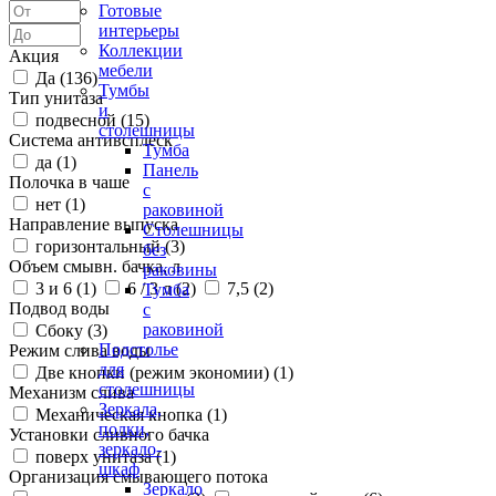
Готовые
интерьеры
Коллекции
Акция
мебели
Да (
136
)
Тумбы
Тип унитаза
и
подвесной (
15
)
столешницы
Система антивсплеск
Тумба
да (
1
)
Панель
Полочка в чаше
с
нет (
1
)
раковиной
Направление выпуска
Столешницы
горизонтальный (
3
)
без
Объем смывн. бачка, л
раковины
3 и 6 (
1
)
6 / 3 л (
2
)
7,5 (
2
)
Тумба
Подвод воды
с
раковиной
Сбоку (
3
)
Подстолье
Режим слива воды
для
Две кнопки (режим экономии) (
1
)
столешницы
Механизм слива
Зеркала,
Механическая кнопка (
1
)
полки,
Установки сливного бачка
зеркало-
поверх унитаза (
1
)
шкаф
Организация смывающего потока
Зеркало