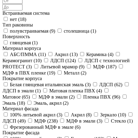
Встраиваемая система
нет (
18
)
Тип раковины
полувстраиваемая (
9
)
столешница (
1
)
Поверхность
глянцевая (
1
)
Материал корпуса
АБС/ПММА (
11
)
Акрил (
13
)
Керамика (
4
)
Керамогранит (
10
)
ЛДСП (
124
)
ЛДСП с технологией
PROTECT (
3
)
Литьевой мрамор (
9
)
МДФ (
187
)
МДФ в ПВХ пленке (
19
)
Металл (
2
)
Покрытие корпуса
Белая глянцевая итальянская эмаль (
3
)
ЛДСП (
62
)
ЛДСП в эмали (
1
)
Матовая пленка ПВХ (
4
)
Матовое (
65
)
МДФ в эмали (
2
)
Пленка ПВХ (
96
)
Эмаль (
18
)
Эмаль, акрил (
2
)
Материал фасада
100% литьевой акрил (
3
)
Акрил (
8
)
Зеркало (
10
)
ЛДСП (
49
)
МДФ (
238
)
МДФ в эмали (
3
)
Стекло (
1
)
Фрезерованный МДФ в эмале (
6
)
Покрытие фасада