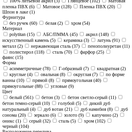
100% литьевой акрил (
3
)
Глянцевое (
102
)
Матовая
пленка ПВХ (
6
)
Матовое (
128
)
Пленка ПВХ (
20
)
Шпон в лаке (
1
)
Фурнитура
без ручек (
60
)
белая (
2
)
хром (
54
)
Материал
polytitan (
15
)
АБС/ПММА (
45
)
акрил (
148
)
искусственный камень (
5
)
керамика (
3
)
латунь (
91
)
металл (
2
)
нержавеющая сталь (
37
)
пенополиуретан (
11
)
полистирол (
118
)
сталь (
70
)
фарфор (
25
)
фаянс (
15
)
Форма
асимметричные (
78
)
Г-образный (
7
)
квадратная (
2
)
круглые (
4
)
овальная (
8
)
округлая (
7
)
по форме
ванны (
10
)
прямой (
8
)
прямоугольная (
40
)
прямоугольные (
88
)
угловые (
9
)
Цвет
белый (
561
)
бетон (
3
)
бетон светло-серый (
11
)
бетон темно-серый (
10
)
голубой (
5
)
дикий дуб
натуральный (
4
)
дуб вотан (
21
)
дуб намибия (
8
)
дуб
сонома (
20
)
зеркало (
6
)
золото (
9
)
капучино (
2
)
оникс (
1
)
серый (
32
)
сталь (
5
)
хром (
102
)
черный (
104
)
Расположение перелива