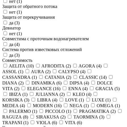
нет (
1
)
Защита от обратного потока
нет (
1
)
Защита от перекручивания
да (
3
)
Девиатор
нет (
1
)
Совместима с проточным водонагревателем
да (
4
)
Система против известковых отложений
да (
3
)
Совместимость
AELITA (
10
)
AFRODITA (
2
)
AGORA (
4
)
ASSOL (
1
)
AURA (
2
)
CALYPSO (
4
)
CASSANDRA (
1
)
CATANIA (
2
)
CLASSIC (
14
)
DIANA (
2
)
DINAMIKA (
6
)
DIPSA (
4
)
DOLCE
VITA (
2
)
ELEGANCE (
16
)
ENNA (
4
)
GRACIA (
5
)
IBIZA (
1
)
JULIANNA (
2
)
KLEO (
4
)
KORSIKA (
3
)
LIBRA (
4
)
LOVE (
1
)
LUXE (
1
)
MEDEA (
4
)
MODERN (
16
)
NEGA (
1
)
OMEGA (
1
)
PALERMO (
1
)
PICCOLO (
1
)
PRAGMATIKA (
2
)
RAGUZA (
8
)
SIRAKUSA (
2
)
TAORMINA (
3
)
TRAPANI (
1
)
VIOLA (
6
)
VITA (
6
)