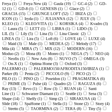
Freya (
1
)
Freya New (
4
)
Gaula (
19
)
GC-4 (
2
)
GD-
12 (
1
)
GD-8 (
1
)
GENESIS (
1
)
Glace (
2
)
GRACIA (
15
)
GRUNGE LOFT (
52
)
IBIZA (
2
)
ICON (
1
)
Iryda (
1
)
JULIANNA (
12
)
JULY (
3
)
KLEO (
1
)
KLEO/VITA (
1
)
KORSIKA (
4
)
Kvadro (
3
)
Laura (
5
)
LETT (
1
)
LIBRA (
1
)
LIDO (
3
)
LIL (
5
)
Lily (
5
)
Lina (
5
)
Lina Classic (
2
)
LINEA (
5
)
Lira (
5
)
Loft (
6
)
LOVE (
4
)
LUXE (
4
)
Maid (
3
)
Male (
1
)
MEDEA (
2
)
Melody (
17
)
Mila (
4
)
MIRA (
7
)
MIX (
12
)
MODERN (
16
)
Moduo (
2
)
Mona (
8
)
Monro (
1
)
NEGA (
7
)
NEO (
4
)
Neofix (
1
)
New Aris (
8
)
NUVO (
7
)
OMEGA (
3
)
On-X (
1
)
Optima Home (
3
)
Oxford (
3
)
PALERMO (
1
)
PALERMO150/AFRODITA150/IBIZA (
1
)
Parker (
8
)
Penta (
2
)
PICCOLO (
9
)
PICO (
2
)
PILO (
1
)
PINO (
2
)
Poseidon (
1
)
PRAGMATIKA (
6
)
PRIME (
3
)
Pulse (
4
)
Quadro (
2
)
RAGUZA (
6
)
Ray (
13
)
Revo (
1
)
Row (
3
)
RUAN (
4
)
Santi
Line (
1
)
Schwarzer Diamant (
1
)
Seattle (
1
)
Sena (
3
)
Shape (
14
)
Shelfy (
1
)
Simp (
2
)
SIRAKUSA (
4
)
Slide (
18
)
SpaHome (
1
)
Stella (
1
)
Stone (
2
)
Story (
4
)
Stretto (
5
)
TAORMINA (
2
)
TERA (
8
)
Tiny (
5
)