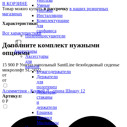
унитазы
В КОРЗИНЕ
Умные
Товар можно купить
в рассрочку
в наших розничных
унитазы
магазинах
Инсталляции
Комплектующие
Характеристики:
для
санфаянса
Все характеристики
Полотенцесушители
Дополните комплект нужными
Аксессуары
опциями
Аксессуары
для
15 900 Р
Унитаз напольный SantiLine безободковый сиденье
ванной
микролифт SL-5022
Бумагодержатели
от
Держатели
от
для
полотенец
Асимметрия - Конвей Л - спина Шиацу 12
Дозаторы,
Артикул:
стаканы
0 Р
и
держатели
Ершики
Крючки
Мыльницы