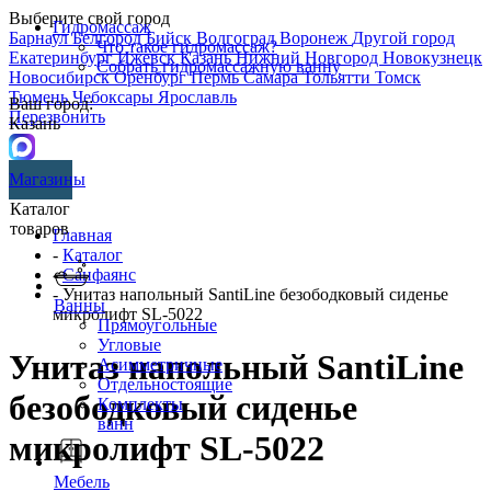
Выберите свой город
Гидромассаж
Барнаул
Белгород
Бийск
Волгоград
Воронеж
Другой город
Что такое гидромассаж?
Екатеринбург
Ижевск
Казань
Нижний Новгород
Новокузнецк
Собрать гидромассажную ванну
Новосибирск
Оренбург
Пермь
Самара
Тольятти
Томск
Тюмень
Чебоксары
Ярославль
Ваш город:
Перезвонить
Казань
Магазины
Каталог
товаров
Главная
-
Каталог
-
Санфаянс
- Унитаз напольный SantiLine безободковый сиденье
Ванны
микролифт SL-5022
Прямоугольные
Угловые
Унитаз напольный SantiLine
Асимметричные
Отдельностоящие
безободковый сиденье
Комплекты
ванн
микролифт SL-5022
Мебель