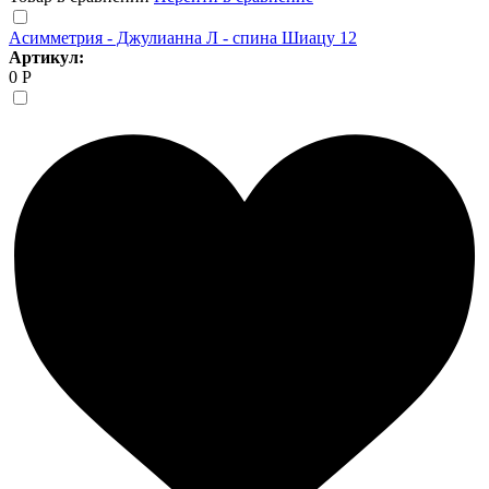
Асимметрия - Джулианна Л - спина Шиацу 12
Артикул:
0 Р