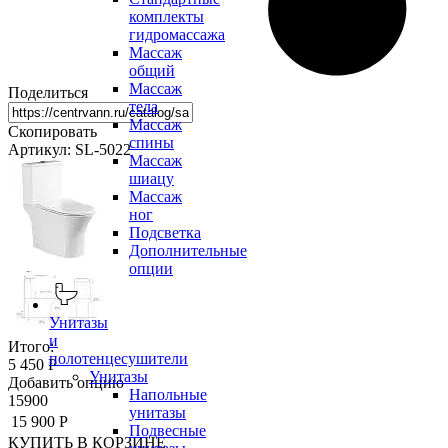
комплекты
гидромассажа
Массаж
общий
Массаж
Поделиться
тела
Массаж
Скопировать
спины
Артикул: SL-5022
Массаж
шиацу
Массаж
ног
Подсветка
Дополнительные
опции
Унитазы
и
Итого:
полотенцесушители
5 450 Р
Унитазы
Добавить опцию
Напольные
15900
унитазы
15 900 Р
Подвесные
КУПИТЬ
В КОРЗИНЕ