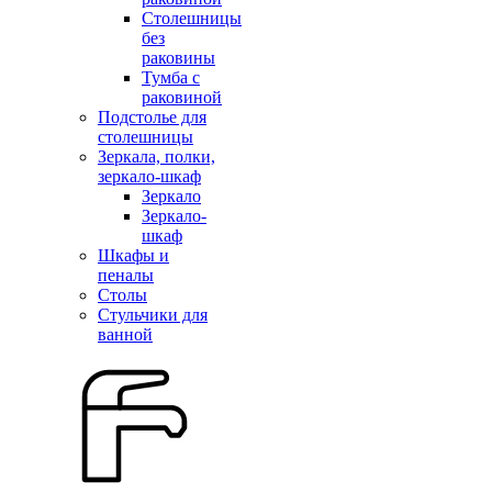
Столешницы
без
раковины
Тумба с
раковиной
Подстолье для
столешницы
Зеркала, полки,
зеркало-шкаф
Зеркало
Зеркало-
шкаф
Шкафы и
пеналы
Столы
Стульчики для
ванной