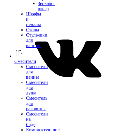
Зеркало-
шкаф
Шкафы
и
пеналы
Столы
Стульчики
для
ванной
Смесители
Смесители
для
ванны
Смесители
для
душа
Смеситель
для
раковины
Смесители
на
биде
Комплектующие