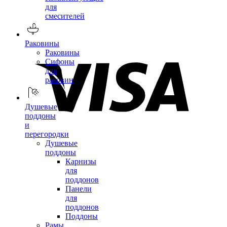
для
смесителей
Раковины
Раковины
Сифоны
для
раковин
Душевые
поддоны
и
перегородки
Душевые
поддоны
Карнизы
для
поддонов
Панели
для
поддонов
Поддоны
Рамы