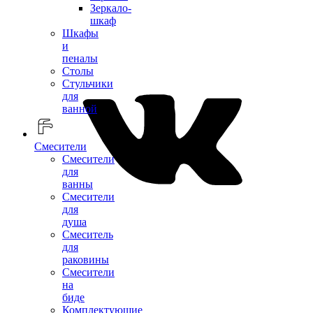
Зеркало-
шкаф
Шкафы
и
пеналы
Столы
Стульчики
для
ванной
Смесители
Смесители
для
ванны
Смесители
для
душа
Смеситель
для
раковины
Смесители
на
биде
Комплектующие