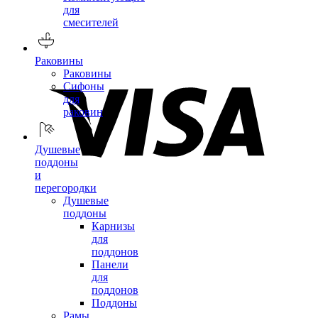
для
смесителей
Раковины
Раковины
Сифоны
для
раковин
Душевые
поддоны
и
перегородки
Душевые
поддоны
Карнизы
для
поддонов
Панели
для
поддонов
Поддоны
Рамы