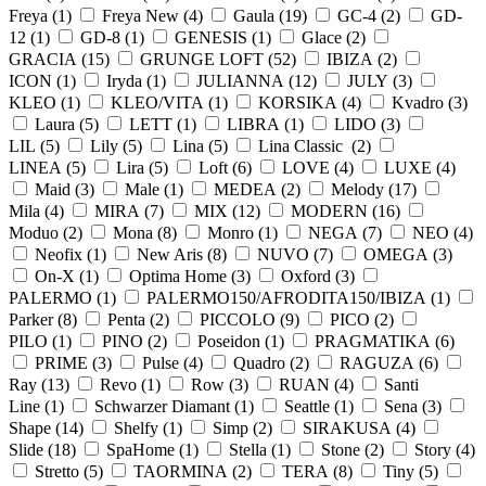
Freya (
1
)
Freya New (
4
)
Gaula (
19
)
GC-4 (
2
)
GD-
12 (
1
)
GD-8 (
1
)
GENESIS (
1
)
Glace (
2
)
GRACIA (
15
)
GRUNGE LOFT (
52
)
IBIZA (
2
)
ICON (
1
)
Iryda (
1
)
JULIANNA (
12
)
JULY (
3
)
KLEO (
1
)
KLEO/VITA (
1
)
KORSIKA (
4
)
Kvadro (
3
)
Laura (
5
)
LETT (
1
)
LIBRA (
1
)
LIDO (
3
)
LIL (
5
)
Lily (
5
)
Lina (
5
)
Lina Classic (
2
)
LINEA (
5
)
Lira (
5
)
Loft (
6
)
LOVE (
4
)
LUXE (
4
)
Maid (
3
)
Male (
1
)
MEDEA (
2
)
Melody (
17
)
Mila (
4
)
MIRA (
7
)
MIX (
12
)
MODERN (
16
)
Moduo (
2
)
Mona (
8
)
Monro (
1
)
NEGA (
7
)
NEO (
4
)
Neofix (
1
)
New Aris (
8
)
NUVO (
7
)
OMEGA (
3
)
On-X (
1
)
Optima Home (
3
)
Oxford (
3
)
PALERMO (
1
)
PALERMO150/AFRODITA150/IBIZA (
1
)
Parker (
8
)
Penta (
2
)
PICCOLO (
9
)
PICO (
2
)
PILO (
1
)
PINO (
2
)
Poseidon (
1
)
PRAGMATIKA (
6
)
PRIME (
3
)
Pulse (
4
)
Quadro (
2
)
RAGUZA (
6
)
Ray (
13
)
Revo (
1
)
Row (
3
)
RUAN (
4
)
Santi
Line (
1
)
Schwarzer Diamant (
1
)
Seattle (
1
)
Sena (
3
)
Shape (
14
)
Shelfy (
1
)
Simp (
2
)
SIRAKUSA (
4
)
Slide (
18
)
SpaHome (
1
)
Stella (
1
)
Stone (
2
)
Story (
4
)
Stretto (
5
)
TAORMINA (
2
)
TERA (
8
)
Tiny (
5
)