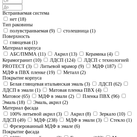
Встраиваемая система
нет (
18
)
Тип раковины
полувстраиваемая (
9
)
столешница (
1
)
Поверхность
глянцевая (
1
)
Материал корпуса
АБС/ПММА (
11
)
Акрил (
13
)
Керамика (
4
)
Керамогранит (
10
)
ЛДСП (
124
)
ЛДСП с технологией
PROTECT (
3
)
Литьевой мрамор (
9
)
МДФ (
187
)
МДФ в ПВХ пленке (
19
)
Металл (
2
)
Покрытие корпуса
Белая глянцевая итальянская эмаль (
3
)
ЛДСП (
62
)
ЛДСП в эмали (
1
)
Матовая пленка ПВХ (
4
)
Матовое (
65
)
МДФ в эмали (
2
)
Пленка ПВХ (
96
)
Эмаль (
18
)
Эмаль, акрил (
2
)
Материал фасада
100% литьевой акрил (
3
)
Акрил (
8
)
Зеркало (
10
)
ЛДСП (
49
)
МДФ (
238
)
МДФ в эмали (
3
)
Стекло (
1
)
Фрезерованный МДФ в эмале (
6
)
Покрытие фасада