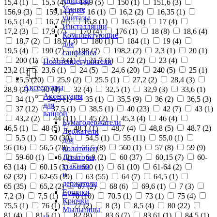
унитазы
15,4 (
1
)
15,5 (
4
)
15,9 (
5
)
150 (
1
)
151,6 (
3
)
Умные
156,9 (
3
)
159,1 (
1
)
16 (
1
)
16,2 (
2
)
16,35 (
1
)
унитазы
16,5 (
14
)
16,7 (
4
)
16,8 (
1
)
16.5 (
4
)
17 (
4
)
Инсталляции
17,2 (
3
)
17,9 (
7
)
170 (
4
)
176 (
1
)
18 (
8
)
18,6 (
4
)
Комплектующие
18,7 (
2
)
18,9 (
3
)
180 (
1
)
184 (
1
)
19 (
4
)
для
19,5 (
4
)
190 (
7
)
198 (
2
)
198,2 (
2
)
2,3 (
1
)
20 (
1
)
санфаянса
200 (
1
)
21,3 (
1
)
21,7 (
1
)
22 (
2
)
23 (
4
)
Полотенцесушители
23,2 (
1
)
23,6 (
1
)
24 (
5
)
24,6 (
20
)
240 (
5
)
25 (
1
)
25,5 (
20
)
25,9 (
2
)
25.5 (
1
)
27,2 (
2
)
28,4 (
3
)
Аксессуары
28,9 (
2
)
30 (
4
)
32 (
4
)
32,5 (
1
)
32,9 (
3
)
33,6 (
1
)
Аксессуары
34 (
1
)
34,5 (
1
)
35 (
1
)
35,5 (
9
)
36 (
2
)
36,5 (
3
)
для
37 (
12
)
37,5 (
1
)
38,5 (
1
)
40 (
23
)
42 (
7
)
43 (
1
)
ванной
43,2 (
2
)
44 (
11
)
45 (
2
)
45,3 (
4
)
46 (
4
)
Бумагодержатели
46,5 (
1
)
48 (
5
)
48,1 (
1
)
48,7 (
4
)
48,8 (
5
)
48.7 (
2
)
Держатели
5,5 (
1
)
50 (
30
)
54,5 (
1
)
55 (
11
)
55,0 (
1
)
для
56 (
16
)
56,5 (
78
)
56.5 (
8
)
560 (
1
)
57 (
8
)
59 (
9
)
полотенец
Дозаторы,
59-60 (
1
)
6 (
2
)
6,9 (
2
)
60 (
37
)
60,15 (
7
)
60-
стаканы
63 (
14
)
60.15 (
3
)
600 (
1
)
61 (
10
)
61-64 (
2
)
и
62 (
32
)
62-65 (
19
)
63 (
55
)
64 (
7
)
64,5 (
1
)
держатели
65 (
35
)
65,2 (
2
)
67 (
2
)
68 (
6
)
69,6 (
1
)
7 (
3
)
Ершики
7,2 (
3
)
7,5 (
1
)
70 (
10
)
70.5 (
1
)
73 (
1
)
75 (
4
)
Крючки
75,5 (
1
)
76 (
1
)
77 (
2
)
8 (
3
)
8,5 (
4
)
80 (
22
)
Мыльницы
81 (
4
)
81,5 (
1
)
82 (
8
)
83,6 (
7
)
83,61 (
1
)
84,5 (
1
)