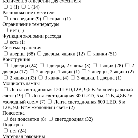
Количество отверстий для смесителя
1 (
1
)
1 (
14
)
Расположение смесителя
посередине (
9
)
справа (
1
)
Ограничение температуры
нет (
1
)
Функция экономии расхода
есть (
1
)
Система хранения
дверцы (
68
)
дверцы, ящики (
12
)
ящики (
51
)
Конструкция
1 дверца (
24
)
1 дверца, 2 ящика (
3
)
1 ящик (
28
)
2
дверцы (
17
)
2 дверцы, 1 ящик (
1
)
2 дверцы, 2 ящика (
2
)
2 ящика (
33
)
3 ящика (
4
)
3 ящика, 1 дверца (
1
)
Мощность лампы
Лента светодиодная 120 LED,12В, 9,6 Вт\м «нейтральный
свет» (
19
)
Лента светодиодная 300 LED, 5 м, 12В, 4,8Вт\м
«холодный свет» (
7
)
Лента светодиодная 600 LED, 5 м,
12В, 9,6 Вт\м «холодный свет» (
2
)
Подсветка
без подсветки (
8
)
светодиодная (
32
)
Подогрев
нет (
24
)
Материал раковины