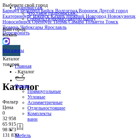
Выберите свой город
Гидромассаж
Барнаул
Белгород
Бийск
Волгоград
Воронеж
Другой город
Что такое гидромассаж?
Екатеринбург
Ижевск
Казань
Нижний Новгород
Новокузнецк
Собрать гидромассажную ванну
Новосибирск
Оренбург
Пермь
Самара
Тольятти
Томск
Тюмень
Чебоксары
Ярославль
Ваш город:
Перезвонить
Казань
Магазины
Каталог
товаров
Главная
- Каталог
Каталог
Ванны
Прямоугольные
Угловые
Фильтр
Асимметричные
Цена
Отдельностоящие
0
Комплекты
32 958
ванн
65 915
98 873
131 830
Мебель