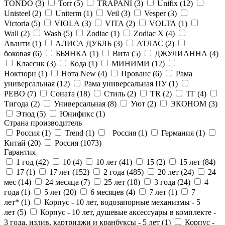
TONDO (
3
)
Torr (
5
)
TRAPANI (
3
)
Unifix (
12
)
Unisteel (
2
)
Uniterm (
1
)
Veil (
3
)
Vesper (
3
)
Victoria (
5
)
VIOLA (
3
)
VITA (
2
)
VOLTA (
1
)
Wall (
2
)
Wash (
5
)
Zodiac (
1
)
Zodiac X (
4
)
Аванти (
1
)
АЛИСА ДУБЛЬ (
3
)
АТЛАС (
2
)
боковая (
6
)
БЬЯНКА (
1
)
Вита (
5
)
ДЖУЛИАННА (
4
)
Классик (
3
)
Кода (
1
)
МИНИМИ (
12
)
Ноктюрн (
1
)
Нота New (
4
)
Прованс (
6
)
Рама
универсальная (
12
)
Рама универсальная ПУ (
1
)
РЕВО (
7
)
Соната (
18
)
Стиль (
2
)
ТR (
2
)
ТГ (
4
)
Тигода (
2
)
Универсальная (
8
)
Уют (
2
)
ЭКОНОМ (
3
)
Этюд (
5
)
Юнификс (
1
)
Страна производитель
Россия (
1
)
Trend (
1
)
Россия (
1
)
Германия (
1
)
Китай (
20
)
Россия (
1073
)
Гарантия
1 год (
42
)
10 (
4
)
10 лет (
41
)
15 (
2
)
15 лет (
84
)
17 (
1
)
17 лет (
152
)
2 года (
485
)
20 лет (
24
)
24
мес (
14
)
24 месяца (
7
)
25 лет (
18
)
3 года (
24
)
4
года (
1
)
5 лет (
20
)
6 месяцев (
4
)
7 лет (
1
)
7
лет* (
1
)
Корпус - 10 лет, водозапорные механизмы - 5
лет (
5
)
Корпус - 10 лет, душевые аксессуары в комплекте -
3 года, излив, картриджи и кранбуксы - 5 лет (
1
)
Корпус -