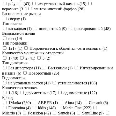
polytitan (
43
)
искусственный камень (
15
)
керамика (
31
)
сантехнический фарфор (
28
)
Расположение рычага
сверху (
1
)
Тип излива
каскадная (
1
)
поворотный (
9
)
фиксированный (
48
)
Выдвижной излив
нет (
19
)
Тип подводки
1217 (
1
)
Подключается к общей эл. сети комнаты (
1
)
Количество монтажных отверстий
1 (
48
)
2 (
41
)
3 (
2
)
Тип дивертора
Без дивертора (
11
)
Вытяжной (
1
)
Интегрированный
в излив (
6
)
Поворотный (
25
)
Гидромассаж
не устанавливается (
41
)
устанавливается (
108
)
Количество человек
1 (
16
)
двухместные (
17
)
одноместные (
122
)
Бренд
1Marka (
730
)
ABBER (
1
)
Aima (
14
)
Cersanit (
6
)
Florentina (
4
)
Iddis (
148
)
Marka One (
222
)
Milardo (
3
)
Poseidon (
42
)
Santek (
6
)
SantiLine (
9
)