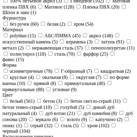
100% литьевой акрил (
3
)
Глянцевое (
102
)
Матовая
пленка ПВХ (
6
)
Матовое (
128
)
Пленка ПВХ (
20
)
Шпон в лаке (
1
)
Фурнитура
без ручек (
60
)
белая (
2
)
хром (
54
)
Материал
polytitan (
15
)
АБС/ПММА (
45
)
акрил (
148
)
искусственный камень (
5
)
керамика (
3
)
латунь (
91
)
металл (
2
)
нержавеющая сталь (
37
)
пенополиуретан (
11
)
полистирол (
118
)
сталь (
70
)
фарфор (
25
)
фаянс (
15
)
Форма
асимметричные (
78
)
Г-образный (
7
)
квадратная (
2
)
круглые (
4
)
овальная (
8
)
округлая (
7
)
по форме
ванны (
10
)
прямой (
8
)
прямоугольная (
40
)
прямоугольные (
88
)
угловые (
9
)
Цвет
белый (
561
)
бетон (
3
)
бетон светло-серый (
11
)
бетон темно-серый (
10
)
голубой (
5
)
дикий дуб
натуральный (
4
)
дуб вотан (
21
)
дуб намибия (
8
)
дуб
сонома (
20
)
зеркало (
6
)
золото (
9
)
капучино (
2
)
оникс (
1
)
серый (
32
)
сталь (
5
)
хром (
102
)
черный (
104
)
Расположение перелива