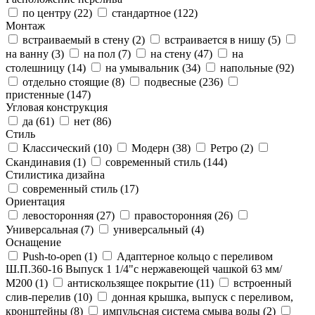
по центру (
22
)
стандартное (
122
)
Монтаж
встраиваемый в стену (
2
)
встраивается в нишу (
5
)
на ванну (
3
)
на пол (
7
)
на стену (
47
)
на
столешницу (
14
)
на умывальник (
34
)
напольные (
92
)
отдельно стоящие (
8
)
подвесные (
236
)
пристенные (
147
)
Угловая конструкция
да (
61
)
нет (
86
)
Стиль
Классический (
10
)
Модерн (
38
)
Ретро (
2
)
Скандинавия (
1
)
современный стиль (
144
)
Стилистика дизайна
современный стиль (
17
)
Ориентация
левосторонняя (
27
)
правосторонняя (
26
)
Универсальная (
7
)
универсальный (
4
)
Оснащение
Push-to-open (
1
)
Адаптерное кольцо с переливом
Ш.П.360-16 Выпуск 1 1/4"с нержавеющей чашкой 63 мм/
М200 (
1
)
антискользящее покрытие (
11
)
встроенный
слив-перелив (
10
)
донная крышка, выпуск с переливом,
кронштейны (
8
)
импульсная система смыва воды (
2
)