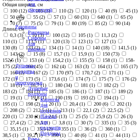
для
Общая ширина, см
смесителей
100 (
12
)
105 (
3
)
110 (
2
)
120 (
1
)
40 (
9
)
45 (
1
)
50 (
15
)
55 (
2
)
57 (
1
)
60 (
31
)
640 (
1
)
65 (
5
)
70 (
7
)
75 (
5
)
79 (
1
)
80 (
19
)
85 (
2
)
90 (
14
)
Раковины
Длина, см
Раковины
0,3 (
3
)
10 (
3
)
100 (
12
)
105 (
1
)
11,3 (
2
)
Сифоны
110 (
1
)
113,5 (
1
)
120 (
13
)
123 (
1
)
127 (
1
)
для
130 (
8
)
133 (
2
)
134 (
1
)
14 (
1
)
140 (
18
)
141,5 (
1
)
раковин
143 (
2
)
15 (
8
)
15,7 (
1
)
15,9 (
1
)
150 (
73
)
152,5 (
1
)
153 (
4
)
154,2 (
1
)
155 (
5
)
158 (
1
)
158-
Душевые
175 (
2
)
160 (
45
)
162 (
4
)
163 (
3
)
164 (
1
)
165 (
17
)
поддоны
166 (
2
)
167 (
2
)
170 (
97
)
170,7 (
2
)
171 (
1
)
и
172 (
1
)
173 (
5
)
173,6 (
1
)
174 (
7
)
175 (
7
)
176 (
2
)
перегородки
18 (
1
)
18,7 (
1
)
180 (
34
)
181 (
1
)
182 (
2
)
Душевые
183 (
2
)
184 (
3
)
185 (
3
)
186 (
1
)
187 (
1
)
189 (
2
)
поддоны
19 (
1
)
19,8 (
1
)
190 (
19
)
193 (
2
)
194 (
1
)
Карнизы
195 (
1
)
198 (
2
)
20 (
1
)
20,4 (
1
)
200 (
6
)
202 (
1
)
для
208 (
2
)
212,5 (
1
)
213 (
1
)
22,1 (
2
)
22,5 (
2
)
поддонов
220 (
1
)
230 (
1
)
24,5 (
13
)
25 (
5
)
25,9 (
2
)
26 (
3
)
Панели
для
27,4 (
2
)
29,5 (
1
)
3,8 (
1
)
30 (
7
)
335 (
1
)
35 (
3
)
поддонов
35,15 (
1
)
35,5 (
2
)
355 (
1
)
36 (
2
)
360 (
1
)
Поддоны
38,5 (
1
)
39,2 (
1
)
390 (
1
)
40 (
6
)
41 (
1
)
44 (
11
)
Рамы