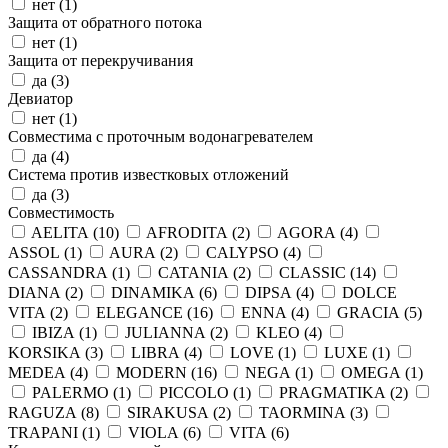
нет (
1
)
Защита от обратного потока
нет (
1
)
Защита от перекручивания
да (
3
)
Девиатор
нет (
1
)
Совместима с проточным водонагревателем
да (
4
)
Система против известковых отложений
да (
3
)
Совместимость
AELITA (
10
)
AFRODITA (
2
)
AGORA (
4
)
ASSOL (
1
)
AURA (
2
)
CALYPSO (
4
)
CASSANDRA (
1
)
CATANIA (
2
)
CLASSIC (
14
)
DIANA (
2
)
DINAMIKA (
6
)
DIPSA (
4
)
DOLCE
VITA (
2
)
ELEGANCE (
16
)
ENNA (
4
)
GRACIA (
5
)
IBIZA (
1
)
JULIANNA (
2
)
KLEO (
4
)
KORSIKA (
3
)
LIBRA (
4
)
LOVE (
1
)
LUXE (
1
)
MEDEA (
4
)
MODERN (
16
)
NEGA (
1
)
OMEGA (
1
)
PALERMO (
1
)
PICCOLO (
1
)
PRAGMATIKA (
2
)
RAGUZA (
8
)
SIRAKUSA (
2
)
TAORMINA (
3
)
TRAPANI (
1
)
VIOLA (
6
)
VITA (
6
)