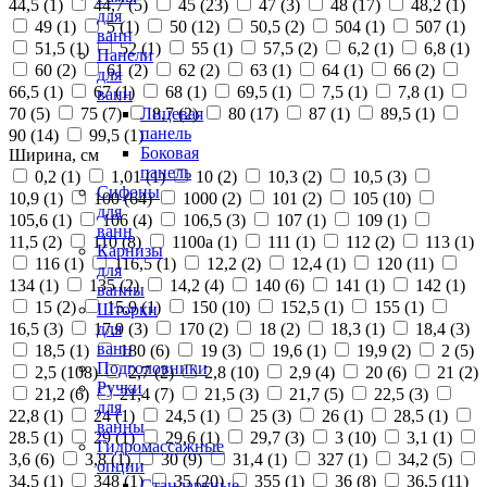
44,5 (
1
)
44,7 (
5
)
45 (
23
)
47 (
3
)
48 (
17
)
48,2 (
1
)
для
49 (
1
)
5 (
1
)
50 (
12
)
50,5 (
2
)
504 (
1
)
507 (
1
)
ванн
51,5 (
1
)
52 (
1
)
55 (
1
)
57,5 (
2
)
6,2 (
1
)
6,8 (
1
)
Панели
60 (
2
)
61 (
2
)
62 (
2
)
63 (
1
)
64 (
1
)
66 (
2
)
для
66,5 (
1
)
67 (
1
)
68 (
1
)
69,5 (
1
)
7,5 (
1
)
7,8 (
1
)
ванн
70 (
5
)
75 (
7
)
8,7 (
2
)
80 (
17
)
87 (
1
)
89,5 (
1
)
Лицевая
панель
90 (
14
)
99,5 (
1
)
Боковая
Ширина, см
панель
0,2 (
1
)
1,01 (
1
)
10 (
2
)
10,3 (
2
)
10,5 (
3
)
Сифоны
10,9 (
1
)
100 (
64
)
1000 (
2
)
101 (
2
)
105 (
10
)
для
105,6 (
1
)
106 (
4
)
106,5 (
3
)
107 (
1
)
109 (
1
)
ванн
11,5 (
2
)
110 (
8
)
1100а (
1
)
111 (
1
)
112 (
2
)
113 (
1
)
Карнизы
116 (
1
)
116,5 (
1
)
12,2 (
2
)
12,4 (
1
)
120 (
11
)
для
134 (
1
)
135 (
2
)
14,2 (
4
)
140 (
6
)
141 (
1
)
142 (
1
)
ванны
15 (
2
)
15,9 (
1
)
150 (
10
)
152,5 (
1
)
155 (
1
)
Шторки
16,5 (
3
)
17,9 (
3
)
170 (
2
)
18 (
2
)
18,3 (
1
)
18,4 (
3
)
для
ванн
18,5 (
1
)
180 (
6
)
19 (
3
)
19,6 (
1
)
19,9 (
2
)
2 (
5
)
Подголовники
2,5 (
108
)
2,7 (
2
)
2,8 (
10
)
2,9 (
4
)
20 (
6
)
21 (
2
)
Ручки
21,2 (
6
)
21,4 (
7
)
21,5 (
3
)
21,7 (
5
)
22,5 (
3
)
для
22,8 (
1
)
24 (
1
)
24,5 (
1
)
25 (
3
)
26 (
1
)
28,5 (
1
)
ванны
28.5 (
1
)
29 (
1
)
29,6 (
1
)
29,7 (
3
)
3 (
10
)
3,1 (
1
)
Гидромассажные
3,6 (
6
)
3,8 (
1
)
30 (
9
)
31,4 (
1
)
327 (
1
)
34,2 (
5
)
опции
34,5 (
1
)
348 (
1
)
35 (
20
)
355 (
1
)
36 (
8
)
36,5 (
11
)
Стандартные