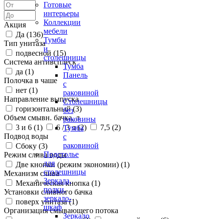
Готовые
интерьеры
Коллекции
Акция
мебели
Да (
136
)
Тумбы
Тип унитаза
и
подвесной (
15
)
столешницы
Система антивсплеск
Тумба
да (
1
)
Панель
Полочка в чаше
с
нет (
1
)
раковиной
Направление выпуска
Столешницы
горизонтальный (
3
)
без
Объем смывн. бачка, л
раковины
3 и 6 (
1
)
6 / 3 л (
2
)
7,5 (
2
)
Тумба
Подвод воды
с
раковиной
Сбоку (
3
)
Подстолье
Режим слива воды
для
Две кнопки (режим экономии) (
1
)
столешницы
Механизм слива
Зеркала,
Механическая кнопка (
1
)
полки,
Установки сливного бачка
зеркало-
поверх унитаза (
1
)
шкаф
Организация смывающего потока
Зеркало