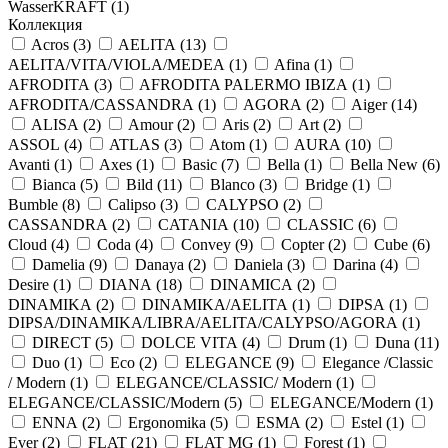
WasserKRAFT (
1
)
Коллекция
Acros (
3
)
AELITA (
13
)
AELITA/VITA/VIOLA/MEDEA (
1
)
Afina (
1
)
AFRODITA (
3
)
AFRODITA PALERMO IBIZA (
1
)
AFRODITA/CASSANDRA (
1
)
AGORA (
2
)
Aiger (
14
)
ALISA (
2
)
Amour (
2
)
Aris (
2
)
Art (
2
)
ASSOL (
4
)
ATLAS (
3
)
Atom (
1
)
AURA (
10
)
Avanti (
1
)
Axes (
1
)
Basic (
7
)
Bella (
1
)
Bella New (
6
)
Bianca (
5
)
Bild (
11
)
Blanco (
3
)
Bridge (
1
)
Bumble (
8
)
Calipso (
3
)
CALYPSO (
2
)
CASSANDRA (
2
)
CATANIA (
10
)
CLASSIC (
6
)
Cloud (
4
)
Coda (
4
)
Convey (
9
)
Copter (
2
)
Cube (
6
)
Damelia (
9
)
Danaya (
2
)
Daniela (
3
)
Darina (
4
)
Desire (
1
)
DIANA (
18
)
DINAMICA (
2
)
DINAMIKA (
2
)
DINAMIKA/AELITA (
1
)
DIPSA (
1
)
DIPSA/DINAMIKA/LIBRA/AELITA/CALYPSO/AGORA (
1
)
DIRECT (
5
)
DOLCE VITA (
4
)
Drum (
1
)
Duna (
11
)
Duo (
1
)
Eco (
2
)
ELEGANCE (
9
)
Elegance /Classic
/ Modern (
1
)
ELEGANCE/CLASSIC/ Modern (
1
)
ELEGANCE/CLASSIC/Modern (
5
)
ELEGANCE/Modern (
1
)
ENNA (
2
)
Ergonomika (
5
)
ESMA (
2
)
Estel (
1
)
Ever (
2
)
FLAT (
21
)
FLAT MG (
1
)
Forest (
1
)