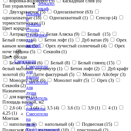
воронка-водоворот (
3
)
каскадный слив (
6
)
Зеркало-
Тип управления
шкаф
Двухзахватное (
5
)
Однозахватное (
63
)
Шкафы
однозахватные (
18
)
Однозахватный (
1
)
Сенсор (
4
)
и
термостатические (
1
)
пеналы
Цвет корпуса
Столы
Антрацит (
18
)
Белая Аляска (
9
)
Белый (
15
)
Стульчики
Белый глянец (
4
)
Бетон лофт (
1
)
Дуб ватан (
9
)
Орех
для
ванной
каньон коньяк (
5
)
Орех лучистый солнечный (
4
)
Орех
ноче тортона (
5
)
Секвойя (
1
)
Цвет фасада
Смесители
Белая Аляска (
6
)
Белый (
8
)
Белый глянец (
15
)
Смесители
белый матовый перламутр (
1
)
Бетон лофт (
2
)
Дуб крафт
для
золотой (
6
)
Латте фактурный (
5
)
Монолит Айсберг (
3
)
ванны
Монолит Дарк (
6
)
Монолит найт (
5
)
Орех (
3
)
Смесители
Секвойя (
2
)
для
Назначение
душа
для ванны (
1
)
Смеситель
Площадь ванной, м2
для
2,6 (
4
)
3 (
4
)
3,5 (
4
)
3,6 (
1
)
3,9 (
1
)
4 (
1
)
раковины
4,25 (
1
)
Смесители
Монтаж
на
напольная (
6
)
напольный (
4
)
Подвесная (
15
)
биде
Комплектующие
Подвесное (
1
)
подвесной (
10
)
пристенный (
2
)