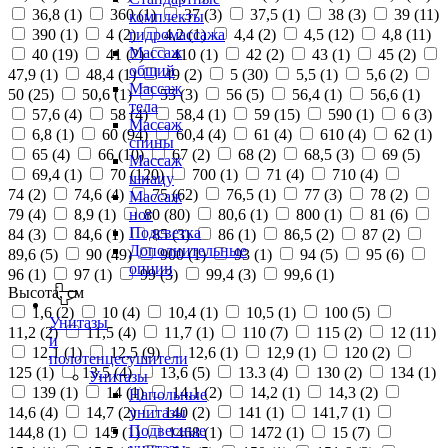
36,8 (
1
)
360 (
1
)
37 (
3
)
37,5 (
1
)
38 (
3
)
39 (
11
)
комплекты
390 (
1
)
4 (
2
)
4,2 (
1
)
4,4 (
2
)
4,5 (
12
)
4,8 (
11
)
гидромассажа
Массаж
40 (
19
)
41 (
2
)
410 (
1
)
42 (
2
)
43 (
1
)
45 (
2
)
общий
47,9 (
1
)
48,4 (
1
)
49 (
2
)
5 (
30
)
5,5 (
1
)
5,6 (
2
)
Массаж
50 (
25
)
50,6 (
1
)
55 (
3
)
56 (
5
)
56,4 (
1
)
56,6 (
1
)
тела
57,6 (
4
)
58 (
4
)
58,4 (
1
)
59 (
15
)
590 (
1
)
6 (
3
)
Массаж
6,8 (
1
)
60 (
94
)
60,4 (
4
)
61 (
4
)
610 (
4
)
62 (
1
)
спины
65 (
4
)
66 (
10
)
67 (
2
)
68 (
2
)
68,5 (
3
)
69 (
5
)
Массаж
69,4 (
1
)
70 (
120
)
700 (
1
)
71 (
4
)
710 (
4
)
шиацу
74 (
2
)
74,6 (
4
)
75 (
62
)
76,5 (
1
)
77 (
3
)
78 (
2
)
Массаж
79 (
4
)
8,9 (
1
)
80 (
80
)
80,6 (
1
)
800 (
1
)
81 (
6
)
ног
Подсветка
84 (
3
)
84,6 (
1
)
85 (
3
)
86 (
1
)
86,5 (
2
)
87 (
2
)
Дополнительные
89,6 (
5
)
90 (
49
)
900 (
1
)
93 (
1
)
94 (
5
)
95 (
6
)
опции
96 (
1
)
97 (
1
)
99 (
3
)
99,4 (
3
)
99,6 (
1
)
Высота, см
1,6 (
2
)
10 (
4
)
10,4 (
1
)
10,5 (
1
)
100 (
5
)
Унитазы
11,2 (
2
)
11,5 (
4
)
11,7 (
1
)
110 (
7
)
115 (
2
)
12 (
11
)
и
12,1 (
1
)
12,5 (
9
)
12,6 (
1
)
12,9 (
1
)
120 (
2
)
полотенцесушители
125 (
1
)
13,5 (
4
)
13,6 (
5
)
13.3 (
4
)
130 (
2
)
134 (
1
)
Унитазы
139 (
1
)
14 (
1
)
14,1 (
2
)
14,2 (
1
)
14,3 (
2
)
Напольные
14,6 (
4
)
14,7 (
2
)
140 (
2
)
141 (
1
)
141,7 (
1
)
унитазы
Подвесные
144,8 (
1
)
145 (
1
)
1468 (
1
)
1472 (
1
)
15 (
7
)