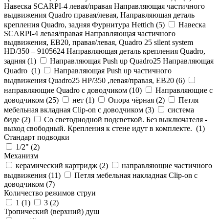
Навеска SCARPI-4 левая/правая Направляющая частичного
выдвижения Quadro правая/левая, Направляющая деталь
крепления Quadro, задняя Фурнитура Hettich (
5
)
Навеска
SCARPI-4 левая/правая Направляющая частичного
выдвижения, ЕВ20, правая/левая, Quadro 25 silent system
HD/350 – 9105624 Направляющая деталь крепления Quadro,
задняя (
1
)
Направляющая Push up Quadro25 Направляющая
Quadro (
1
)
Направляющая Push up частичного
выдвижения Quadro25 НР/350 ,левая/правая, ЕВ20 (
6
)
направляющие Quadro с доводчиком (
10
)
Направляющие с
доводчиком (
25
)
нет (
1
)
Опора чёрная (
2
)
Петля
мебельная вкладная Clip-on с доводчиком (
3
)
система
биде (
2
)
Со светодиодной подсветкой. Без выключателя -
выход свободный. Крепления к стене идут в комплекте. (
1
)
Стандарт подводки
1/2" (
2
)
Механизм
керамический картридж (
2
)
направляющие частичного
выдвижения (
11
)
Петля мебельная накладная Clip-on с
доводчиком (
7
)
Количество режимов струи
1 (
1
)
3 (
2
)
Тропический (верхний) душ