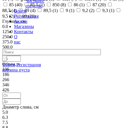
Чистящее
85 (
40
)
85,5 (
1
)
850 (
8
)
86 (
1
)
87 (
20
)
средство
88,7 (
4
)
89 (
4
)
89,5 (
1
)
9 (
1
)
9,2 (
2
)
9,3 (
1
)
Войти
Регистрация
9,5 (
2
)
90 (
21
)
Акции
Глубина, см
Магазины
0.0
Контакты
125.0
О
250.0
нас
375.0
500.0
Объем, л
Войти
Регистрация
106
корзина пуста
186
266
346
426
Диаметр слива, см
5.0
6.3
7.5
8.8