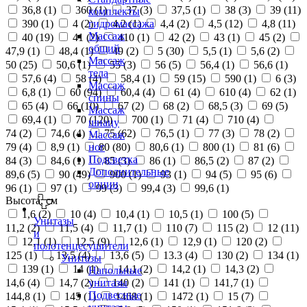
36,8 (
1
)
360 (
1
)
37 (
3
)
37,5 (
1
)
38 (
3
)
39 (
11
)
комплекты
390 (
1
)
4 (
2
)
4,2 (
1
)
4,4 (
2
)
4,5 (
12
)
4,8 (
11
)
гидромассажа
Массаж
40 (
19
)
41 (
2
)
410 (
1
)
42 (
2
)
43 (
1
)
45 (
2
)
общий
47,9 (
1
)
48,4 (
1
)
49 (
2
)
5 (
30
)
5,5 (
1
)
5,6 (
2
)
Массаж
50 (
25
)
50,6 (
1
)
55 (
3
)
56 (
5
)
56,4 (
1
)
56,6 (
1
)
тела
57,6 (
4
)
58 (
4
)
58,4 (
1
)
59 (
15
)
590 (
1
)
6 (
3
)
Массаж
6,8 (
1
)
60 (
94
)
60,4 (
4
)
61 (
4
)
610 (
4
)
62 (
1
)
спины
65 (
4
)
66 (
10
)
67 (
2
)
68 (
2
)
68,5 (
3
)
69 (
5
)
Массаж
69,4 (
1
)
70 (
120
)
700 (
1
)
71 (
4
)
710 (
4
)
шиацу
74 (
2
)
74,6 (
4
)
75 (
62
)
76,5 (
1
)
77 (
3
)
78 (
2
)
Массаж
79 (
4
)
8,9 (
1
)
80 (
80
)
80,6 (
1
)
800 (
1
)
81 (
6
)
ног
Подсветка
84 (
3
)
84,6 (
1
)
85 (
3
)
86 (
1
)
86,5 (
2
)
87 (
2
)
Дополнительные
89,6 (
5
)
90 (
49
)
900 (
1
)
93 (
1
)
94 (
5
)
95 (
6
)
опции
96 (
1
)
97 (
1
)
99 (
3
)
99,4 (
3
)
99,6 (
1
)
Высота, см
1,6 (
2
)
10 (
4
)
10,4 (
1
)
10,5 (
1
)
100 (
5
)
Унитазы
11,2 (
2
)
11,5 (
4
)
11,7 (
1
)
110 (
7
)
115 (
2
)
12 (
11
)
и
12,1 (
1
)
12,5 (
9
)
12,6 (
1
)
12,9 (
1
)
120 (
2
)
полотенцесушители
125 (
1
)
13,5 (
4
)
13,6 (
5
)
13.3 (
4
)
130 (
2
)
134 (
1
)
Унитазы
139 (
1
)
14 (
1
)
14,1 (
2
)
14,2 (
1
)
14,3 (
2
)
Напольные
14,6 (
4
)
14,7 (
2
)
140 (
2
)
141 (
1
)
141,7 (
1
)
унитазы
Подвесные
144,8 (
1
)
145 (
1
)
1468 (
1
)
1472 (
1
)
15 (
7
)