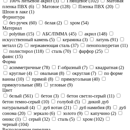
100% литьевой акрил (
3
)
Глянцевое (
102
)
Матовая
пленка ПВХ (
6
)
Матовое (
128
)
Пленка ПВХ (
20
)
Шпон в лаке (
1
)
Фурнитура
без ручек (
60
)
белая (
2
)
хром (
54
)
Материал
polytitan (
15
)
АБС/ПММА (
45
)
акрил (
148
)
искусственный камень (
5
)
керамика (
3
)
латунь (
91
)
металл (
2
)
нержавеющая сталь (
37
)
пенополиуретан (
11
)
полистирол (
118
)
сталь (
70
)
фарфор (
25
)
фаянс (
15
)
Форма
асимметричные (
78
)
Г-образный (
7
)
квадратная (
2
)
круглые (
4
)
овальная (
8
)
округлая (
7
)
по форме
ванны (
10
)
прямой (
8
)
прямоугольная (
40
)
прямоугольные (
88
)
угловые (
9
)
Цвет
белый (
561
)
бетон (
3
)
бетон светло-серый (
11
)
бетон темно-серый (
10
)
голубой (
5
)
дикий дуб
натуральный (
4
)
дуб вотан (
21
)
дуб намибия (
8
)
дуб
сонома (
20
)
зеркало (
6
)
золото (
9
)
капучино (
2
)
оникс (
1
)
серый (
32
)
сталь (
5
)
хром (
102
)
черный (
104
)
Расположение перелива