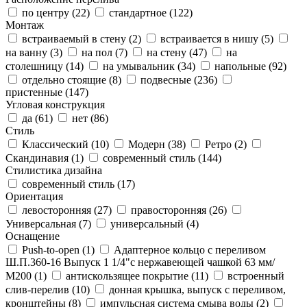
по центру (
22
)
стандартное (
122
)
Монтаж
встраиваемый в стену (
2
)
встраивается в нишу (
5
)
на ванну (
3
)
на пол (
7
)
на стену (
47
)
на
столешницу (
14
)
на умывальник (
34
)
напольные (
92
)
отдельно стоящие (
8
)
подвесные (
236
)
пристенные (
147
)
Угловая конструкция
да (
61
)
нет (
86
)
Стиль
Классический (
10
)
Модерн (
38
)
Ретро (
2
)
Скандинавия (
1
)
современный стиль (
144
)
Стилистика дизайна
современный стиль (
17
)
Ориентация
левосторонняя (
27
)
правосторонняя (
26
)
Универсальная (
7
)
универсальный (
4
)
Оснащение
Push-to-open (
1
)
Адаптерное кольцо с переливом
Ш.П.360-16 Выпуск 1 1/4"с нержавеющей чашкой 63 мм/
М200 (
1
)
антискользящее покрытие (
11
)
встроенный
слив-перелив (
10
)
донная крышка, выпуск с переливом,
кронштейны (
8
)
импульсная система смыва воды (
2
)