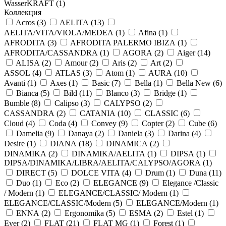
WasserKRAFT (
1
)
Коллекция
Acros (
3
)
AELITA (
13
)
AELITA/VITA/VIOLA/MEDEA (
1
)
Afina (
1
)
AFRODITA (
3
)
AFRODITA PALERMO IBIZA (
1
)
AFRODITA/CASSANDRA (
1
)
AGORA (
2
)
Aiger (
14
)
ALISA (
2
)
Amour (
2
)
Aris (
2
)
Art (
2
)
ASSOL (
4
)
ATLAS (
3
)
Atom (
1
)
AURA (
10
)
Avanti (
1
)
Axes (
1
)
Basic (
7
)
Bella (
1
)
Bella New (
6
)
Bianca (
5
)
Bild (
11
)
Blanco (
3
)
Bridge (
1
)
Bumble (
8
)
Calipso (
3
)
CALYPSO (
2
)
CASSANDRA (
2
)
CATANIA (
10
)
CLASSIC (
6
)
Cloud (
4
)
Coda (
4
)
Convey (
9
)
Copter (
2
)
Cube (
6
)
Damelia (
9
)
Danaya (
2
)
Daniela (
3
)
Darina (
4
)
Desire (
1
)
DIANA (
18
)
DINAMICA (
2
)
DINAMIKA (
2
)
DINAMIKA/AELITA (
1
)
DIPSA (
1
)
DIPSA/DINAMIKA/LIBRA/AELITA/CALYPSO/AGORA (
1
)
DIRECT (
5
)
DOLCE VITA (
4
)
Drum (
1
)
Duna (
11
)
Duo (
1
)
Eco (
2
)
ELEGANCE (
9
)
Elegance /Classic
/ Modern (
1
)
ELEGANCE/CLASSIC/ Modern (
1
)
ELEGANCE/CLASSIC/Modern (
5
)
ELEGANCE/Modern (
1
)
ENNA (
2
)
Ergonomika (
5
)
ESMA (
2
)
Estel (
1
)
Ever (
2
)
FLAT (
21
)
FLAT MG (
1
)
Forest (
1
)