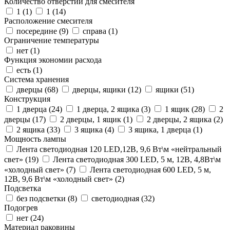
Количество отверстий для смесителя
1 (
1
)
1 (
14
)
Расположение смесителя
посередине (
9
)
справа (
1
)
Ограничение температуры
нет (
1
)
Функция экономии расхода
есть (
1
)
Система хранения
дверцы (
68
)
дверцы, ящики (
12
)
ящики (
51
)
Конструкция
1 дверца (
24
)
1 дверца, 2 ящика (
3
)
1 ящик (
28
)
2
дверцы (
17
)
2 дверцы, 1 ящик (
1
)
2 дверцы, 2 ящика (
2
)
2 ящика (
33
)
3 ящика (
4
)
3 ящика, 1 дверца (
1
)
Мощность лампы
Лента светодиодная 120 LED,12В, 9,6 Вт\м «нейтральный
свет» (
19
)
Лента светодиодная 300 LED, 5 м, 12В, 4,8Вт\м
«холодный свет» (
7
)
Лента светодиодная 600 LED, 5 м,
12В, 9,6 Вт\м «холодный свет» (
2
)
Подсветка
без подсветки (
8
)
светодиодная (
32
)
Подогрев
нет (
24
)
Материал раковины