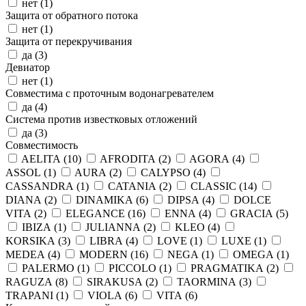
нет (
1
)
Защита от обратного потока
нет (
1
)
Защита от перекручивания
да (
3
)
Девиатор
нет (
1
)
Совместима с проточным водонагревателем
да (
4
)
Система против известковых отложений
да (
3
)
Совместимость
AELITA (
10
)
AFRODITA (
2
)
AGORA (
4
)
ASSOL (
1
)
AURA (
2
)
CALYPSO (
4
)
CASSANDRA (
1
)
CATANIA (
2
)
CLASSIC (
14
)
DIANA (
2
)
DINAMIKA (
6
)
DIPSA (
4
)
DOLCE
VITA (
2
)
ELEGANCE (
16
)
ENNA (
4
)
GRACIA (
5
)
IBIZA (
1
)
JULIANNA (
2
)
KLEO (
4
)
KORSIKA (
3
)
LIBRA (
4
)
LOVE (
1
)
LUXE (
1
)
MEDEA (
4
)
MODERN (
16
)
NEGA (
1
)
OMEGA (
1
)
PALERMO (
1
)
PICCOLO (
1
)
PRAGMATIKA (
2
)
RAGUZA (
8
)
SIRAKUSA (
2
)
TAORMINA (
3
)
TRAPANI (
1
)
VIOLA (
6
)
VITA (
6
)