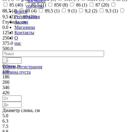
Чистящее
85 (
40
)
85,5 (
1
)
850 (
8
)
86 (
1
)
87 (
20
)
средство
88,7 (
4
)
89 (
4
)
89,5 (
1
)
9 (
1
)
9,2 (
2
)
9,3 (
1
)
Войти
Регистрация
9,5 (
2
)
90 (
21
)
Акции
Глубина, см
Магазины
0.0
Контакты
125.0
О
250.0
нас
375.0
500.0
Объем, л
Войти
Регистрация
106
корзина пуста
186
266
346
426
Диаметр слива, см
5.0
6.3
7.5
8.8