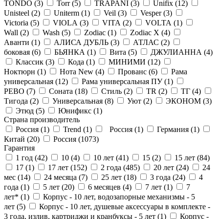
TONDO (
3
)
Torr (
5
)
TRAPANI (
3
)
Unifix (
12
)
Unisteel (
2
)
Uniterm (
1
)
Veil (
3
)
Vesper (
3
)
Victoria (
5
)
VIOLA (
3
)
VITA (
2
)
VOLTA (
1
)
Wall (
2
)
Wash (
5
)
Zodiac (
1
)
Zodiac X (
4
)
Аванти (
1
)
АЛИСА ДУБЛЬ (
3
)
АТЛАС (
2
)
боковая (
6
)
БЬЯНКА (
1
)
Вита (
5
)
ДЖУЛИАННА (
4
)
Классик (
3
)
Кода (
1
)
МИНИМИ (
12
)
Ноктюрн (
1
)
Нота New (
4
)
Прованс (
6
)
Рама
универсальная (
12
)
Рама универсальная ПУ (
1
)
РЕВО (
7
)
Соната (
18
)
Стиль (
2
)
ТR (
2
)
ТГ (
4
)
Тигода (
2
)
Универсальная (
8
)
Уют (
2
)
ЭКОНОМ (
3
)
Этюд (
5
)
Юнификс (
1
)
Страна производитель
Россия (
1
)
Trend (
1
)
Россия (
1
)
Германия (
1
)
Китай (
20
)
Россия (
1073
)
Гарантия
1 год (
42
)
10 (
4
)
10 лет (
41
)
15 (
2
)
15 лет (
84
)
17 (
1
)
17 лет (
152
)
2 года (
485
)
20 лет (
24
)
24
мес (
14
)
24 месяца (
7
)
25 лет (
18
)
3 года (
24
)
4
года (
1
)
5 лет (
20
)
6 месяцев (
4
)
7 лет (
1
)
7
лет* (
1
)
Корпус - 10 лет, водозапорные механизмы - 5
лет (
5
)
Корпус - 10 лет, душевые аксессуары в комплекте -
3 года, излив, картриджи и кранбуксы - 5 лет (
1
)
Корпус -