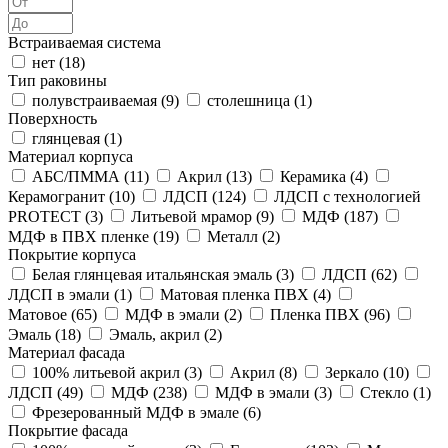
Встраиваемая система
нет (
18
)
Тип раковины
полувстраиваемая (
9
)
столешница (
1
)
Поверхность
глянцевая (
1
)
Материал корпуса
АБС/ПММА (
11
)
Акрил (
13
)
Керамика (
4
)
Керамогранит (
10
)
ЛДСП (
124
)
ЛДСП с технологией
PROTECT (
3
)
Литьевой мрамор (
9
)
МДФ (
187
)
МДФ в ПВХ пленке (
19
)
Металл (
2
)
Покрытие корпуса
Белая глянцевая итальянская эмаль (
3
)
ЛДСП (
62
)
ЛДСП в эмали (
1
)
Матовая пленка ПВХ (
4
)
Матовое (
65
)
МДФ в эмали (
2
)
Пленка ПВХ (
96
)
Эмаль (
18
)
Эмаль, акрил (
2
)
Материал фасада
100% литьевой акрил (
3
)
Акрил (
8
)
Зеркало (
10
)
ЛДСП (
49
)
МДФ (
238
)
МДФ в эмали (
3
)
Стекло (
1
)
Фрезерованный МДФ в эмале (
6
)
Покрытие фасада