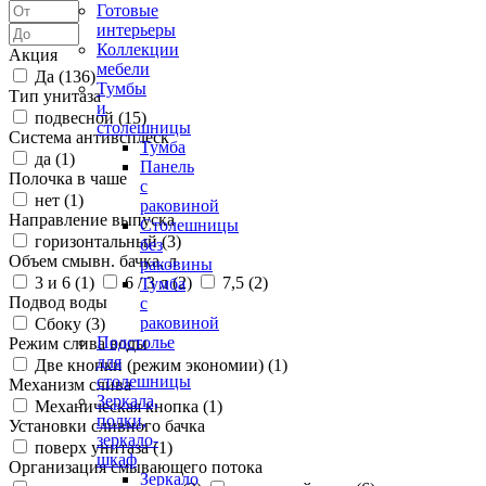
Готовые
интерьеры
Коллекции
Акция
мебели
Да (
136
)
Тумбы
Тип унитаза
и
подвесной (
15
)
столешницы
Система антивсплеск
Тумба
да (
1
)
Панель
Полочка в чаше
с
нет (
1
)
раковиной
Направление выпуска
Столешницы
горизонтальный (
3
)
без
Объем смывн. бачка, л
раковины
3 и 6 (
1
)
6 / 3 л (
2
)
7,5 (
2
)
Тумба
Подвод воды
с
раковиной
Сбоку (
3
)
Подстолье
Режим слива воды
для
Две кнопки (режим экономии) (
1
)
столешницы
Механизм слива
Зеркала,
Механическая кнопка (
1
)
полки,
Установки сливного бачка
зеркало-
поверх унитаза (
1
)
шкаф
Организация смывающего потока
Зеркало