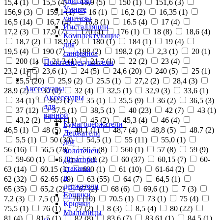
унитазы
15,4 (
1
)
15,5 (
4
)
15,9 (
5
)
150 (
1
)
151,6 (
3
)
Умные
156,9 (
3
)
159,1 (
1
)
16 (
1
)
16,2 (
2
)
16,35 (
1
)
унитазы
16,5 (
14
)
16,7 (
4
)
16,8 (
1
)
16.5 (
4
)
17 (
4
)
Инсталляции
17,2 (
3
)
17,9 (
7
)
170 (
4
)
176 (
1
)
18 (
8
)
18,6 (
4
)
Комплектующие
18,7 (
2
)
18,9 (
3
)
180 (
1
)
184 (
1
)
19 (
4
)
для
19,5 (
4
)
190 (
7
)
198 (
2
)
198,2 (
2
)
2,3 (
1
)
20 (
1
)
санфаянса
200 (
1
)
21,3 (
1
)
21,7 (
1
)
22 (
2
)
23 (
4
)
Полотенцесушители
23,2 (
1
)
23,6 (
1
)
24 (
5
)
24,6 (
20
)
240 (
5
)
25 (
1
)
25,5 (
20
)
25,9 (
2
)
25.5 (
1
)
27,2 (
2
)
28,4 (
3
)
Аксессуары
28,9 (
2
)
30 (
4
)
32 (
4
)
32,5 (
1
)
32,9 (
3
)
33,6 (
1
)
Аксессуары
34 (
1
)
34,5 (
1
)
35 (
1
)
35,5 (
9
)
36 (
2
)
36,5 (
3
)
для
37 (
12
)
37,5 (
1
)
38,5 (
1
)
40 (
23
)
42 (
7
)
43 (
1
)
ванной
43,2 (
2
)
44 (
11
)
45 (
2
)
45,3 (
4
)
46 (
4
)
Бумагодержатели
46,5 (
1
)
48 (
5
)
48,1 (
1
)
48,7 (
4
)
48,8 (
5
)
48.7 (
2
)
Держатели
5,5 (
1
)
50 (
30
)
54,5 (
1
)
55 (
11
)
55,0 (
1
)
для
56 (
16
)
56,5 (
78
)
56.5 (
8
)
560 (
1
)
57 (
8
)
59 (
9
)
полотенец
Дозаторы,
59-60 (
1
)
6 (
2
)
6,9 (
2
)
60 (
37
)
60,15 (
7
)
60-
стаканы
63 (
14
)
60.15 (
3
)
600 (
1
)
61 (
10
)
61-64 (
2
)
и
62 (
32
)
62-65 (
19
)
63 (
55
)
64 (
7
)
64,5 (
1
)
держатели
65 (
35
)
65,2 (
2
)
67 (
2
)
68 (
6
)
69,6 (
1
)
7 (
3
)
Ершики
7,2 (
3
)
7,5 (
1
)
70 (
10
)
70.5 (
1
)
73 (
1
)
75 (
4
)
Крючки
75,5 (
1
)
76 (
1
)
77 (
2
)
8 (
3
)
8,5 (
4
)
80 (
22
)
Мыльницы
81 (
4
)
81,5 (
1
)
82 (
8
)
83,6 (
7
)
83,61 (
1
)
84,5 (
1
)