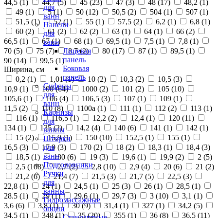
44,5 (
1
)
44,7 (
5
)
45 (
23
)
47 (
3
)
48 (
17
)
48,2 (
1
)
для
49 (
1
)
5 (
1
)
50 (
12
)
50,5 (
2
)
504 (
1
)
507 (
1
)
ванн
51,5 (
1
)
52 (
1
)
55 (
1
)
57,5 (
2
)
6,2 (
1
)
6,8 (
1
)
Панели
60 (
2
)
61 (
2
)
62 (
2
)
63 (
1
)
64 (
1
)
66 (
2
)
для
66,5 (
1
)
67 (
1
)
68 (
1
)
69,5 (
1
)
7,5 (
1
)
7,8 (
1
)
ванн
70 (
5
)
75 (
7
)
8,7 (
2
)
80 (
17
)
87 (
1
)
89,5 (
1
)
Лицевая
панель
90 (
14
)
99,5 (
1
)
Боковая
Ширина, см
панель
0,2 (
1
)
1,01 (
1
)
10 (
2
)
10,3 (
2
)
10,5 (
3
)
Сифоны
10,9 (
1
)
100 (
64
)
1000 (
2
)
101 (
2
)
105 (
10
)
для
105,6 (
1
)
106 (
4
)
106,5 (
3
)
107 (
1
)
109 (
1
)
ванн
11,5 (
2
)
110 (
8
)
1100а (
1
)
111 (
1
)
112 (
2
)
113 (
1
)
Карнизы
116 (
1
)
116,5 (
1
)
12,2 (
2
)
12,4 (
1
)
120 (
11
)
для
134 (
1
)
135 (
2
)
14,2 (
4
)
140 (
6
)
141 (
1
)
142 (
1
)
ванны
15 (
2
)
15,9 (
1
)
150 (
10
)
152,5 (
1
)
155 (
1
)
Шторки
16,5 (
3
)
17,9 (
3
)
170 (
2
)
18 (
2
)
18,3 (
1
)
18,4 (
3
)
для
ванн
18,5 (
1
)
180 (
6
)
19 (
3
)
19,6 (
1
)
19,9 (
2
)
2 (
5
)
Подголовники
2,5 (
108
)
2,7 (
2
)
2,8 (
10
)
2,9 (
4
)
20 (
6
)
21 (
2
)
Ручки
21,2 (
6
)
21,4 (
7
)
21,5 (
3
)
21,7 (
5
)
22,5 (
3
)
для
22,8 (
1
)
24 (
1
)
24,5 (
1
)
25 (
3
)
26 (
1
)
28,5 (
1
)
ванны
28.5 (
1
)
29 (
1
)
29,6 (
1
)
29,7 (
3
)
3 (
10
)
3,1 (
1
)
Гидромассажные
3,6 (
6
)
3,8 (
1
)
30 (
9
)
31,4 (
1
)
327 (
1
)
34,2 (
5
)
опции
34,5 (
1
)
348 (
1
)
35 (
20
)
355 (
1
)
36 (
8
)
36,5 (
11
)
Стандартные