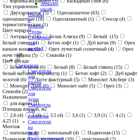
воронка-водоворот (
3
)
каскадный слив (
6
)
Зеркало-
Тип управления
шкаф
Двухзахватное (
5
)
Однозахватное (
63
)
Шкафы
однозахватные (
18
)
Однозахватный (
1
)
Сенсор (
4
)
и
термостатические (
1
)
пеналы
Цвет корпуса
Столы
Антрацит (
18
)
Белая Аляска (
9
)
Белый (
15
)
Стульчики
Белый глянец (
4
)
Бетон лофт (
1
)
Дуб ватан (
9
)
Орех
для
ванной
каньон коньяк (
5
)
Орех лучистый солнечный (
4
)
Орех
ноче тортона (
5
)
Секвойя (
1
)
Цвет фасада
Смесители
Белая Аляска (
6
)
Белый (
8
)
Белый глянец (
15
)
Смесители
белый матовый перламутр (
1
)
Бетон лофт (
2
)
Дуб крафт
для
золотой (
6
)
Латте фактурный (
5
)
Монолит Айсберг (
3
)
ванны
Монолит Дарк (
6
)
Монолит найт (
5
)
Орех (
3
)
Смесители
Секвойя (
2
)
для
Назначение
душа
для ванны (
1
)
Смеситель
Площадь ванной, м2
для
2,6 (
4
)
3 (
4
)
3,5 (
4
)
3,6 (
1
)
3,9 (
1
)
4 (
1
)
раковины
4,25 (
1
)
Смесители
Монтаж
на
напольная (
6
)
напольный (
4
)
Подвесная (
15
)
биде
Комплектующие
Подвесное (
1
)
подвесной (
10
)
пристенный (
2
)