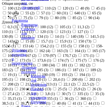
для
Общая ширина, см
смесителей
100 (
12
)
105 (
3
)
110 (
2
)
120 (
1
)
40 (
9
)
45 (
1
)
50 (
15
)
55 (
2
)
57 (
1
)
60 (
31
)
640 (
1
)
65 (
5
)
70 (
7
)
75 (
5
)
79 (
1
)
80 (
19
)
85 (
2
)
90 (
14
)
Раковины
Длина, см
Раковины
0,3 (
3
)
10 (
3
)
100 (
12
)
105 (
1
)
11,3 (
2
)
Сифоны
110 (
1
)
113,5 (
1
)
120 (
13
)
123 (
1
)
127 (
1
)
для
130 (
8
)
133 (
2
)
134 (
1
)
14 (
1
)
140 (
18
)
141,5 (
1
)
раковин
143 (
2
)
15 (
8
)
15,7 (
1
)
15,9 (
1
)
150 (
73
)
152,5 (
1
)
153 (
4
)
154,2 (
1
)
155 (
5
)
158 (
1
)
158-
Душевые
175 (
2
)
160 (
45
)
162 (
4
)
163 (
3
)
164 (
1
)
165 (
17
)
поддоны
166 (
2
)
167 (
2
)
170 (
97
)
170,7 (
2
)
171 (
1
)
и
172 (
1
)
173 (
5
)
173,6 (
1
)
174 (
7
)
175 (
7
)
176 (
2
)
перегородки
18 (
1
)
18,7 (
1
)
180 (
34
)
181 (
1
)
182 (
2
)
Душевые
183 (
2
)
184 (
3
)
185 (
3
)
186 (
1
)
187 (
1
)
189 (
2
)
поддоны
19 (
1
)
19,8 (
1
)
190 (
19
)
193 (
2
)
194 (
1
)
Карнизы
195 (
1
)
198 (
2
)
20 (
1
)
20,4 (
1
)
200 (
6
)
202 (
1
)
для
208 (
2
)
212,5 (
1
)
213 (
1
)
22,1 (
2
)
22,5 (
2
)
поддонов
220 (
1
)
230 (
1
)
24,5 (
13
)
25 (
5
)
25,9 (
2
)
26 (
3
)
Панели
для
27,4 (
2
)
29,5 (
1
)
3,8 (
1
)
30 (
7
)
335 (
1
)
35 (
3
)
поддонов
35,15 (
1
)
35,5 (
2
)
355 (
1
)
36 (
2
)
360 (
1
)
Поддоны
38,5 (
1
)
39,2 (
1
)
390 (
1
)
40 (
6
)
41 (
1
)
44 (
11
)
Рамы