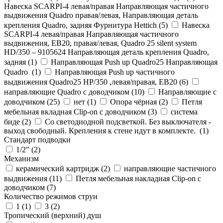
Навеска SCARPI-4 левая/правая Направляющая частичного
выдвижения Quadro правая/левая, Направляющая деталь
крепления Quadro, задняя Фурнитура Hettich (
5
)
Навеска
SCARPI-4 левая/правая Направляющая частичного
выдвижения, ЕВ20, правая/левая, Quadro 25 silent system
HD/350 – 9105624 Направляющая деталь крепления Quadro,
задняя (
1
)
Направляющая Push up Quadro25 Направляющая
Quadro (
1
)
Направляющая Push up частичного
выдвижения Quadro25 НР/350 ,левая/правая, ЕВ20 (
6
)
направляющие Quadro с доводчиком (
10
)
Направляющие с
доводчиком (
25
)
нет (
1
)
Опора чёрная (
2
)
Петля
мебельная вкладная Clip-on с доводчиком (
3
)
система
биде (
2
)
Со светодиодной подсветкой. Без выключателя -
выход свободный. Крепления к стене идут в комплекте. (
1
)
Стандарт подводки
1/2" (
2
)
Механизм
керамический картридж (
2
)
направляющие частичного
выдвижения (
11
)
Петля мебельная накладная Clip-on с
доводчиком (
7
)
Количество режимов струи
1 (
1
)
3 (
2
)
Тропический (верхний) душ