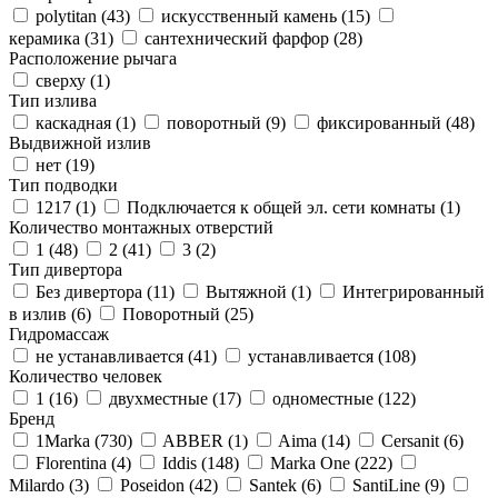
polytitan (
43
)
искусственный камень (
15
)
керамика (
31
)
сантехнический фарфор (
28
)
Расположение рычага
сверху (
1
)
Тип излива
каскадная (
1
)
поворотный (
9
)
фиксированный (
48
)
Выдвижной излив
нет (
19
)
Тип подводки
1217 (
1
)
Подключается к общей эл. сети комнаты (
1
)
Количество монтажных отверстий
1 (
48
)
2 (
41
)
3 (
2
)
Тип дивертора
Без дивертора (
11
)
Вытяжной (
1
)
Интегрированный
в излив (
6
)
Поворотный (
25
)
Гидромассаж
не устанавливается (
41
)
устанавливается (
108
)
Количество человек
1 (
16
)
двухместные (
17
)
одноместные (
122
)
Бренд
1Marka (
730
)
ABBER (
1
)
Aima (
14
)
Cersanit (
6
)
Florentina (
4
)
Iddis (
148
)
Marka One (
222
)
Milardo (
3
)
Poseidon (
42
)
Santek (
6
)
SantiLine (
9
)