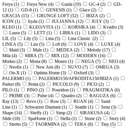
Freya (
1
)
Freya New (
4
)
Gaula (
19
)
GC-4 (
2
)
GD-
12 (
1
)
GD-8 (
1
)
GENESIS (
1
)
Glace (
2
)
GRACIA (
15
)
GRUNGE LOFT (
52
)
IBIZA (
2
)
ICON (
1
)
Iryda (
1
)
JULIANNA (
12
)
JULY (
3
)
KLEO (
1
)
KLEO/VITA (
1
)
KORSIKA (
4
)
Kvadro (
3
)
Laura (
5
)
LETT (
1
)
LIBRA (
1
)
LIDO (
3
)
LIL (
5
)
Lily (
5
)
Lina (
5
)
Lina Classic (
2
)
LINEA (
5
)
Lira (
5
)
Loft (
6
)
LOVE (
4
)
LUXE (
4
)
Maid (
3
)
Male (
1
)
MEDEA (
2
)
Melody (
17
)
Mila (
4
)
MIRA (
7
)
MIX (
12
)
MODERN (
16
)
Moduo (
2
)
Mona (
8
)
Monro (
1
)
NEGA (
7
)
NEO (
4
)
Neofix (
1
)
New Aris (
8
)
NUVO (
7
)
OMEGA (
3
)
On-X (
1
)
Optima Home (
3
)
Oxford (
3
)
PALERMO (
1
)
PALERMO150/AFRODITA150/IBIZA (
1
)
Parker (
8
)
Penta (
2
)
PICCOLO (
9
)
PICO (
2
)
PILO (
1
)
PINO (
2
)
Poseidon (
1
)
PRAGMATIKA (
6
)
PRIME (
3
)
Pulse (
4
)
Quadro (
2
)
RAGUZA (
6
)
Ray (
13
)
Revo (
1
)
Row (
3
)
RUAN (
4
)
Santi
Line (
1
)
Schwarzer Diamant (
1
)
Seattle (
1
)
Sena (
3
)
Shape (
14
)
Shelfy (
1
)
Simp (
2
)
SIRAKUSA (
4
)
Slide (
18
)
SpaHome (
1
)
Stella (
1
)
Stone (
2
)
Story (
4
)
Stretto (
5
)
TAORMINA (
2
)
TERA (
8
)
Tiny (
5
)