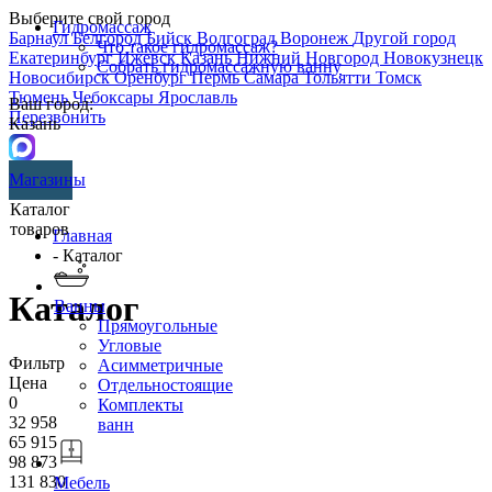
Выберите свой город
Гидромассаж
Барнаул
Белгород
Бийск
Волгоград
Воронеж
Другой город
Что такое гидромассаж?
Екатеринбург
Ижевск
Казань
Нижний Новгород
Новокузнецк
Собрать гидромассажную ванну
Новосибирск
Оренбург
Пермь
Самара
Тольятти
Томск
Тюмень
Чебоксары
Ярославль
Ваш город:
Перезвонить
Казань
Магазины
Каталог
товаров
Главная
- Каталог
Каталог
Ванны
Прямоугольные
Угловые
Фильтр
Асимметричные
Цена
Отдельностоящие
0
Комплекты
32 958
ванн
65 915
98 873
131 830
Мебель