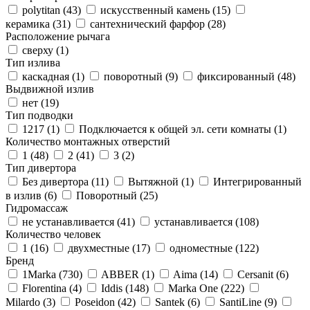
polytitan (
43
)
искусственный камень (
15
)
керамика (
31
)
сантехнический фарфор (
28
)
Расположение рычага
сверху (
1
)
Тип излива
каскадная (
1
)
поворотный (
9
)
фиксированный (
48
)
Выдвижной излив
нет (
19
)
Тип подводки
1217 (
1
)
Подключается к общей эл. сети комнаты (
1
)
Количество монтажных отверстий
1 (
48
)
2 (
41
)
3 (
2
)
Тип дивертора
Без дивертора (
11
)
Вытяжной (
1
)
Интегрированный
в излив (
6
)
Поворотный (
25
)
Гидромассаж
не устанавливается (
41
)
устанавливается (
108
)
Количество человек
1 (
16
)
двухместные (
17
)
одноместные (
122
)
Бренд
1Marka (
730
)
ABBER (
1
)
Aima (
14
)
Cersanit (
6
)
Florentina (
4
)
Iddis (
148
)
Marka One (
222
)
Milardo (
3
)
Poseidon (
42
)
Santek (
6
)
SantiLine (
9
)