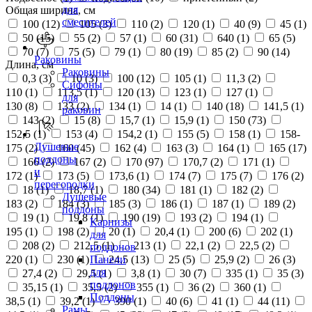
для
Общая ширина, см
смесителей
100 (
12
)
105 (
3
)
110 (
2
)
120 (
1
)
40 (
9
)
45 (
1
)
50 (
15
)
55 (
2
)
57 (
1
)
60 (
31
)
640 (
1
)
65 (
5
)
70 (
7
)
75 (
5
)
79 (
1
)
80 (
19
)
85 (
2
)
90 (
14
)
Раковины
Длина, см
Раковины
0,3 (
3
)
10 (
3
)
100 (
12
)
105 (
1
)
11,3 (
2
)
Сифоны
110 (
1
)
113,5 (
1
)
120 (
13
)
123 (
1
)
127 (
1
)
для
130 (
8
)
133 (
2
)
134 (
1
)
14 (
1
)
140 (
18
)
141,5 (
1
)
раковин
143 (
2
)
15 (
8
)
15,7 (
1
)
15,9 (
1
)
150 (
73
)
152,5 (
1
)
153 (
4
)
154,2 (
1
)
155 (
5
)
158 (
1
)
158-
Душевые
175 (
2
)
160 (
45
)
162 (
4
)
163 (
3
)
164 (
1
)
165 (
17
)
поддоны
166 (
2
)
167 (
2
)
170 (
97
)
170,7 (
2
)
171 (
1
)
и
172 (
1
)
173 (
5
)
173,6 (
1
)
174 (
7
)
175 (
7
)
176 (
2
)
перегородки
18 (
1
)
18,7 (
1
)
180 (
34
)
181 (
1
)
182 (
2
)
Душевые
183 (
2
)
184 (
3
)
185 (
3
)
186 (
1
)
187 (
1
)
189 (
2
)
поддоны
19 (
1
)
19,8 (
1
)
190 (
19
)
193 (
2
)
194 (
1
)
Карнизы
195 (
1
)
198 (
2
)
20 (
1
)
20,4 (
1
)
200 (
6
)
202 (
1
)
для
208 (
2
)
212,5 (
1
)
213 (
1
)
22,1 (
2
)
22,5 (
2
)
поддонов
220 (
1
)
230 (
1
)
24,5 (
13
)
25 (
5
)
25,9 (
2
)
26 (
3
)
Панели
для
27,4 (
2
)
29,5 (
1
)
3,8 (
1
)
30 (
7
)
335 (
1
)
35 (
3
)
поддонов
35,15 (
1
)
35,5 (
2
)
355 (
1
)
36 (
2
)
360 (
1
)
Поддоны
38,5 (
1
)
39,2 (
1
)
390 (
1
)
40 (
6
)
41 (
1
)
44 (
11
)
Рамы