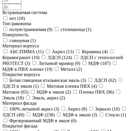
Встраиваемая система
нет (
18
)
Тип раковины
полувстраиваемая (
9
)
столешница (
1
)
Поверхность
глянцевая (
1
)
Материал корпуса
АБС/ПММА (
11
)
Акрил (
13
)
Керамика (
4
)
Керамогранит (
10
)
ЛДСП (
124
)
ЛДСП с технологией
PROTECT (
3
)
Литьевой мрамор (
9
)
МДФ (
187
)
МДФ в ПВХ пленке (
19
)
Металл (
2
)
Покрытие корпуса
Белая глянцевая итальянская эмаль (
3
)
ЛДСП (
62
)
ЛДСП в эмали (
1
)
Матовая пленка ПВХ (
4
)
Матовое (
65
)
МДФ в эмали (
2
)
Пленка ПВХ (
96
)
Эмаль (
18
)
Эмаль, акрил (
2
)
Материал фасада
100% литьевой акрил (
3
)
Акрил (
8
)
Зеркало (
10
)
ЛДСП (
49
)
МДФ (
238
)
МДФ в эмали (
3
)
Стекло (
1
)
Фрезерованный МДФ в эмале (
6
)
Покрытие фасада