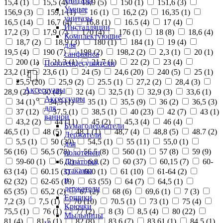
унитазы
15,4 (
1
)
15,5 (
4
)
15,9 (
5
)
150 (
1
)
151,6 (
3
)
Умные
156,9 (
3
)
159,1 (
1
)
16 (
1
)
16,2 (
2
)
16,35 (
1
)
унитазы
16,5 (
14
)
16,7 (
4
)
16,8 (
1
)
16.5 (
4
)
17 (
4
)
Инсталляции
17,2 (
3
)
17,9 (
7
)
170 (
4
)
176 (
1
)
18 (
8
)
18,6 (
4
)
Комплектующие
18,7 (
2
)
18,9 (
3
)
180 (
1
)
184 (
1
)
19 (
4
)
для
19,5 (
4
)
190 (
7
)
198 (
2
)
198,2 (
2
)
2,3 (
1
)
20 (
1
)
санфаянса
200 (
1
)
21,3 (
1
)
21,7 (
1
)
22 (
2
)
23 (
4
)
Полотенцесушители
23,2 (
1
)
23,6 (
1
)
24 (
5
)
24,6 (
20
)
240 (
5
)
25 (
1
)
25,5 (
20
)
25,9 (
2
)
25.5 (
1
)
27,2 (
2
)
28,4 (
3
)
Аксессуары
28,9 (
2
)
30 (
4
)
32 (
4
)
32,5 (
1
)
32,9 (
3
)
33,6 (
1
)
Аксессуары
34 (
1
)
34,5 (
1
)
35 (
1
)
35,5 (
9
)
36 (
2
)
36,5 (
3
)
для
37 (
12
)
37,5 (
1
)
38,5 (
1
)
40 (
23
)
42 (
7
)
43 (
1
)
ванной
43,2 (
2
)
44 (
11
)
45 (
2
)
45,3 (
4
)
46 (
4
)
Бумагодержатели
46,5 (
1
)
48 (
5
)
48,1 (
1
)
48,7 (
4
)
48,8 (
5
)
48.7 (
2
)
Держатели
5,5 (
1
)
50 (
30
)
54,5 (
1
)
55 (
11
)
55,0 (
1
)
для
56 (
16
)
56,5 (
78
)
56.5 (
8
)
560 (
1
)
57 (
8
)
59 (
9
)
полотенец
Дозаторы,
59-60 (
1
)
6 (
2
)
6,9 (
2
)
60 (
37
)
60,15 (
7
)
60-
стаканы
63 (
14
)
60.15 (
3
)
600 (
1
)
61 (
10
)
61-64 (
2
)
и
62 (
32
)
62-65 (
19
)
63 (
55
)
64 (
7
)
64,5 (
1
)
держатели
65 (
35
)
65,2 (
2
)
67 (
2
)
68 (
6
)
69,6 (
1
)
7 (
3
)
Ершики
7,2 (
3
)
7,5 (
1
)
70 (
10
)
70.5 (
1
)
73 (
1
)
75 (
4
)
Крючки
75,5 (
1
)
76 (
1
)
77 (
2
)
8 (
3
)
8,5 (
4
)
80 (
22
)
Мыльницы
81 (
4
)
81,5 (
1
)
82 (
8
)
83,6 (
7
)
83,61 (
1
)
84,5 (
1
)