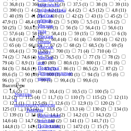
36,8 (
1
)
360 (
1
)
37 (
3
)
37,5 (
1
)
38 (
3
)
39 (
11
)
комплекты
390 (
1
)
4 (
2
)
4,2 (
1
)
4,4 (
2
)
4,5 (
12
)
4,8 (
11
)
гидромассажа
Массаж
40 (
19
)
41 (
2
)
410 (
1
)
42 (
2
)
43 (
1
)
45 (
2
)
общий
47,9 (
1
)
48,4 (
1
)
49 (
2
)
5 (
30
)
5,5 (
1
)
5,6 (
2
)
Массаж
50 (
25
)
50,6 (
1
)
55 (
3
)
56 (
5
)
56,4 (
1
)
56,6 (
1
)
тела
57,6 (
4
)
58 (
4
)
58,4 (
1
)
59 (
15
)
590 (
1
)
6 (
3
)
Массаж
6,8 (
1
)
60 (
94
)
60,4 (
4
)
61 (
4
)
610 (
4
)
62 (
1
)
спины
65 (
4
)
66 (
10
)
67 (
2
)
68 (
2
)
68,5 (
3
)
69 (
5
)
Массаж
69,4 (
1
)
70 (
120
)
700 (
1
)
71 (
4
)
710 (
4
)
шиацу
74 (
2
)
74,6 (
4
)
75 (
62
)
76,5 (
1
)
77 (
3
)
78 (
2
)
Массаж
79 (
4
)
8,9 (
1
)
80 (
80
)
80,6 (
1
)
800 (
1
)
81 (
6
)
ног
Подсветка
84 (
3
)
84,6 (
1
)
85 (
3
)
86 (
1
)
86,5 (
2
)
87 (
2
)
Дополнительные
89,6 (
5
)
90 (
49
)
900 (
1
)
93 (
1
)
94 (
5
)
95 (
6
)
опции
96 (
1
)
97 (
1
)
99 (
3
)
99,4 (
3
)
99,6 (
1
)
Высота, см
1,6 (
2
)
10 (
4
)
10,4 (
1
)
10,5 (
1
)
100 (
5
)
Унитазы
11,2 (
2
)
11,5 (
4
)
11,7 (
1
)
110 (
7
)
115 (
2
)
12 (
11
)
и
12,1 (
1
)
12,5 (
9
)
12,6 (
1
)
12,9 (
1
)
120 (
2
)
полотенцесушители
125 (
1
)
13,5 (
4
)
13,6 (
5
)
13.3 (
4
)
130 (
2
)
134 (
1
)
Унитазы
139 (
1
)
14 (
1
)
14,1 (
2
)
14,2 (
1
)
14,3 (
2
)
Напольные
14,6 (
4
)
14,7 (
2
)
140 (
2
)
141 (
1
)
141,7 (
1
)
унитазы
Подвесные
144,8 (
1
)
145 (
1
)
1468 (
1
)
1472 (
1
)
15 (
7
)