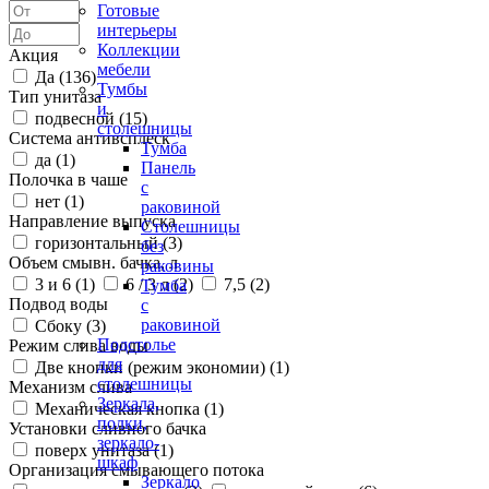
Готовые
интерьеры
Коллекции
Акция
мебели
Да (
136
)
Тумбы
Тип унитаза
и
подвесной (
15
)
столешницы
Система антивсплеск
Тумба
да (
1
)
Панель
Полочка в чаше
с
нет (
1
)
раковиной
Направление выпуска
Столешницы
горизонтальный (
3
)
без
Объем смывн. бачка, л
раковины
3 и 6 (
1
)
6 / 3 л (
2
)
7,5 (
2
)
Тумба
Подвод воды
с
раковиной
Сбоку (
3
)
Подстолье
Режим слива воды
для
Две кнопки (режим экономии) (
1
)
столешницы
Механизм слива
Зеркала,
Механическая кнопка (
1
)
полки,
Установки сливного бачка
зеркало-
поверх унитаза (
1
)
шкаф
Организация смывающего потока
Зеркало