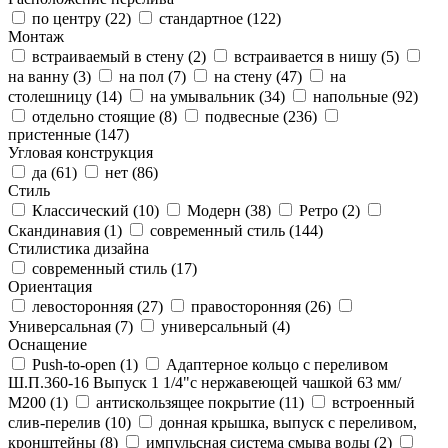
по центру (
22
)
стандартное (
122
)
Монтаж
встраиваемый в стену (
2
)
встраивается в нишу (
5
)
на ванну (
3
)
на пол (
7
)
на стену (
47
)
на
столешницу (
14
)
на умывальник (
34
)
напольные (
92
)
отдельно стоящие (
8
)
подвесные (
236
)
пристенные (
147
)
Угловая конструкция
да (
61
)
нет (
86
)
Стиль
Классический (
10
)
Модерн (
38
)
Ретро (
2
)
Скандинавия (
1
)
современный стиль (
144
)
Стилистика дизайна
современный стиль (
17
)
Ориентация
левосторонняя (
27
)
правосторонняя (
26
)
Универсальная (
7
)
универсальный (
4
)
Оснащение
Push-to-open (
1
)
Адаптерное кольцо с переливом
Ш.П.360-16 Выпуск 1 1/4"с нержавеющей чашкой 63 мм/
М200 (
1
)
антискользящее покрытие (
11
)
встроенный
слив-перелив (
10
)
донная крышка, выпуск с переливом,
кронштейны (
8
)
импульсная система смыва воды (
2
)