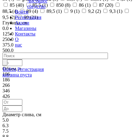
Чистящее
85 (
40
)
85,5 (
1
)
850 (
8
)
86 (
1
)
87 (
20
)
средство
88,7 (
4
)
89 (
4
)
89,5 (
1
)
9 (
1
)
9,2 (
2
)
9,3 (
1
)
Войти
Регистрация
9,5 (
2
)
90 (
21
)
Акции
Глубина, см
Магазины
0.0
Контакты
125.0
О
250.0
нас
375.0
500.0
Объем, л
Войти
Регистрация
106
корзина пуста
186
266
346
426
Диаметр слива, см
5.0
6.3
7.5
8.8