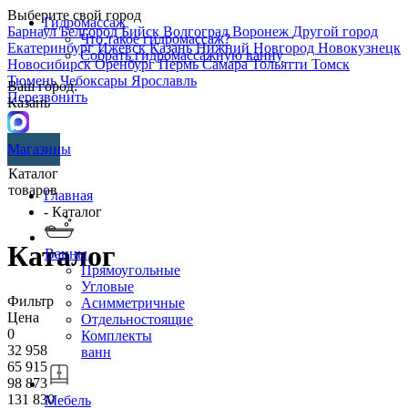
Выберите свой город
Гидромассаж
Барнаул
Белгород
Бийск
Волгоград
Воронеж
Другой город
Что такое гидромассаж?
Екатеринбург
Ижевск
Казань
Нижний Новгород
Новокузнецк
Собрать гидромассажную ванну
Новосибирск
Оренбург
Пермь
Самара
Тольятти
Томск
Тюмень
Чебоксары
Ярославль
Ваш город:
Перезвонить
Казань
Магазины
Каталог
товаров
Главная
- Каталог
Каталог
Ванны
Прямоугольные
Угловые
Фильтр
Асимметричные
Цена
Отдельностоящие
0
Комплекты
32 958
ванн
65 915
98 873
131 830
Мебель