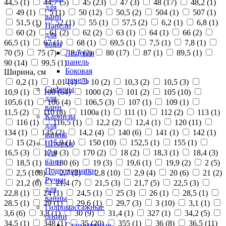
44,5 (
1
)
44,7 (
5
)
45 (
23
)
47 (
3
)
48 (
17
)
48,2 (
1
)
для
49 (
1
)
5 (
1
)
50 (
12
)
50,5 (
2
)
504 (
1
)
507 (
1
)
ванн
51,5 (
1
)
52 (
1
)
55 (
1
)
57,5 (
2
)
6,2 (
1
)
6,8 (
1
)
Панели
60 (
2
)
61 (
2
)
62 (
2
)
63 (
1
)
64 (
1
)
66 (
2
)
для
66,5 (
1
)
67 (
1
)
68 (
1
)
69,5 (
1
)
7,5 (
1
)
7,8 (
1
)
ванн
70 (
5
)
75 (
7
)
8,7 (
2
)
80 (
17
)
87 (
1
)
89,5 (
1
)
Лицевая
панель
90 (
14
)
99,5 (
1
)
Боковая
Ширина, см
панель
0,2 (
1
)
1,01 (
1
)
10 (
2
)
10,3 (
2
)
10,5 (
3
)
Сифоны
10,9 (
1
)
100 (
64
)
1000 (
2
)
101 (
2
)
105 (
10
)
для
105,6 (
1
)
106 (
4
)
106,5 (
3
)
107 (
1
)
109 (
1
)
ванн
11,5 (
2
)
110 (
8
)
1100а (
1
)
111 (
1
)
112 (
2
)
113 (
1
)
Карнизы
116 (
1
)
116,5 (
1
)
12,2 (
2
)
12,4 (
1
)
120 (
11
)
для
134 (
1
)
135 (
2
)
14,2 (
4
)
140 (
6
)
141 (
1
)
142 (
1
)
ванны
15 (
2
)
15,9 (
1
)
150 (
10
)
152,5 (
1
)
155 (
1
)
Шторки
16,5 (
3
)
17,9 (
3
)
170 (
2
)
18 (
2
)
18,3 (
1
)
18,4 (
3
)
для
ванн
18,5 (
1
)
180 (
6
)
19 (
3
)
19,6 (
1
)
19,9 (
2
)
2 (
5
)
Подголовники
2,5 (
108
)
2,7 (
2
)
2,8 (
10
)
2,9 (
4
)
20 (
6
)
21 (
2
)
Ручки
21,2 (
6
)
21,4 (
7
)
21,5 (
3
)
21,7 (
5
)
22,5 (
3
)
для
22,8 (
1
)
24 (
1
)
24,5 (
1
)
25 (
3
)
26 (
1
)
28,5 (
1
)
ванны
28.5 (
1
)
29 (
1
)
29,6 (
1
)
29,7 (
3
)
3 (
10
)
3,1 (
1
)
Гидромассажные
3,6 (
6
)
3,8 (
1
)
30 (
9
)
31,4 (
1
)
327 (
1
)
34,2 (
5
)
опции
34,5 (
1
)
348 (
1
)
35 (
20
)
355 (
1
)
36 (
8
)
36,5 (
11
)
Стандартные