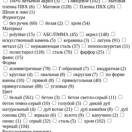
100% литьевой акрил (
3
)
Глянцевое (
102
)
Матовая
пленка ПВХ (
6
)
Матовое (
128
)
Пленка ПВХ (
20
)
Шпон в лаке (
1
)
Фурнитура
без ручек (
60
)
белая (
2
)
хром (
54
)
Материал
polytitan (
15
)
АБС/ПММА (
45
)
акрил (
148
)
искусственный камень (
5
)
керамика (
3
)
латунь (
91
)
металл (
2
)
нержавеющая сталь (
37
)
пенополиуретан (
11
)
полистирол (
118
)
сталь (
70
)
фарфор (
25
)
фаянс (
15
)
Форма
асимметричные (
78
)
Г-образный (
7
)
квадратная (
2
)
круглые (
4
)
овальная (
8
)
округлая (
7
)
по форме
ванны (
10
)
прямой (
8
)
прямоугольная (
40
)
прямоугольные (
88
)
угловые (
9
)
Цвет
белый (
561
)
бетон (
3
)
бетон светло-серый (
11
)
бетон темно-серый (
10
)
голубой (
5
)
дикий дуб
натуральный (
4
)
дуб вотан (
21
)
дуб намибия (
8
)
дуб
сонома (
20
)
зеркало (
6
)
золото (
9
)
капучино (
2
)
оникс (
1
)
серый (
32
)
сталь (
5
)
хром (
102
)
черный (
104
)
Расположение перелива