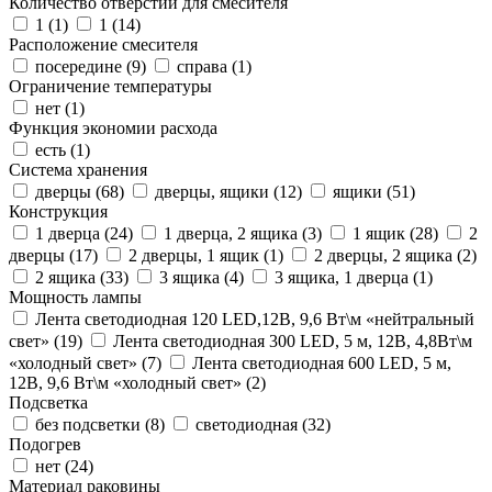
Количество отверстий для смесителя
1 (
1
)
1 (
14
)
Расположение смесителя
посередине (
9
)
справа (
1
)
Ограничение температуры
нет (
1
)
Функция экономии расхода
есть (
1
)
Система хранения
дверцы (
68
)
дверцы, ящики (
12
)
ящики (
51
)
Конструкция
1 дверца (
24
)
1 дверца, 2 ящика (
3
)
1 ящик (
28
)
2
дверцы (
17
)
2 дверцы, 1 ящик (
1
)
2 дверцы, 2 ящика (
2
)
2 ящика (
33
)
3 ящика (
4
)
3 ящика, 1 дверца (
1
)
Мощность лампы
Лента светодиодная 120 LED,12В, 9,6 Вт\м «нейтральный
свет» (
19
)
Лента светодиодная 300 LED, 5 м, 12В, 4,8Вт\м
«холодный свет» (
7
)
Лента светодиодная 600 LED, 5 м,
12В, 9,6 Вт\м «холодный свет» (
2
)
Подсветка
без подсветки (
8
)
светодиодная (
32
)
Подогрев
нет (
24
)
Материал раковины