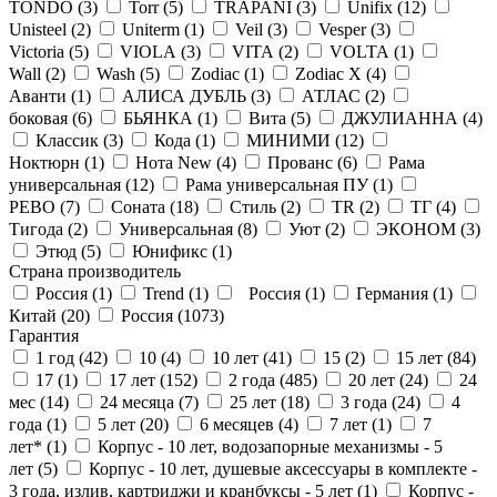
TONDO (
3
)
Torr (
5
)
TRAPANI (
3
)
Unifix (
12
)
Unisteel (
2
)
Uniterm (
1
)
Veil (
3
)
Vesper (
3
)
Victoria (
5
)
VIOLA (
3
)
VITA (
2
)
VOLTA (
1
)
Wall (
2
)
Wash (
5
)
Zodiac (
1
)
Zodiac X (
4
)
Аванти (
1
)
АЛИСА ДУБЛЬ (
3
)
АТЛАС (
2
)
боковая (
6
)
БЬЯНКА (
1
)
Вита (
5
)
ДЖУЛИАННА (
4
)
Классик (
3
)
Кода (
1
)
МИНИМИ (
12
)
Ноктюрн (
1
)
Нота New (
4
)
Прованс (
6
)
Рама
универсальная (
12
)
Рама универсальная ПУ (
1
)
РЕВО (
7
)
Соната (
18
)
Стиль (
2
)
ТR (
2
)
ТГ (
4
)
Тигода (
2
)
Универсальная (
8
)
Уют (
2
)
ЭКОНОМ (
3
)
Этюд (
5
)
Юнификс (
1
)
Страна производитель
Россия (
1
)
Trend (
1
)
Россия (
1
)
Германия (
1
)
Китай (
20
)
Россия (
1073
)
Гарантия
1 год (
42
)
10 (
4
)
10 лет (
41
)
15 (
2
)
15 лет (
84
)
17 (
1
)
17 лет (
152
)
2 года (
485
)
20 лет (
24
)
24
мес (
14
)
24 месяца (
7
)
25 лет (
18
)
3 года (
24
)
4
года (
1
)
5 лет (
20
)
6 месяцев (
4
)
7 лет (
1
)
7
лет* (
1
)
Корпус - 10 лет, водозапорные механизмы - 5
лет (
5
)
Корпус - 10 лет, душевые аксессуары в комплекте -
3 года, излив, картриджи и кранбуксы - 5 лет (
1
)
Корпус -