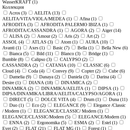
WasserKRAFT (
1
)
Коллекция
Acros (
3
)
AELITA (
13
)
AELITA/VITA/VIOLA/MEDEA (
1
)
Afina (
1
)
AFRODITA (
3
)
AFRODITA PALERMO IBIZA (
1
)
AFRODITA/CASSANDRA (
1
)
AGORA (
2
)
Aiger (
14
)
ALISA (
2
)
Amour (
2
)
Aris (
2
)
Art (
2
)
ASSOL (
4
)
ATLAS (
3
)
Atom (
1
)
AURA (
10
)
Avanti (
1
)
Axes (
1
)
Basic (
7
)
Bella (
1
)
Bella New (
6
)
Bianca (
5
)
Bild (
11
)
Blanco (
3
)
Bridge (
1
)
Bumble (
8
)
Calipso (
3
)
CALYPSO (
2
)
CASSANDRA (
2
)
CATANIA (
10
)
CLASSIC (
6
)
Cloud (
4
)
Coda (
4
)
Convey (
9
)
Copter (
2
)
Cube (
6
)
Damelia (
9
)
Danaya (
2
)
Daniela (
3
)
Darina (
4
)
Desire (
1
)
DIANA (
18
)
DINAMICA (
2
)
DINAMIKA (
2
)
DINAMIKA/AELITA (
1
)
DIPSA (
1
)
DIPSA/DINAMIKA/LIBRA/AELITA/CALYPSO/AGORA (
1
)
DIRECT (
5
)
DOLCE VITA (
4
)
Drum (
1
)
Duna (
11
)
Duo (
1
)
Eco (
2
)
ELEGANCE (
9
)
Elegance /Classic
/ Modern (
1
)
ELEGANCE/CLASSIC/ Modern (
1
)
ELEGANCE/CLASSIC/Modern (
5
)
ELEGANCE/Modern (
1
)
ENNA (
2
)
Ergonomika (
5
)
ESMA (
2
)
Estel (
1
)
Ever (
2
)
FLAT (
21
)
FLAT MG (
1
)
Forest (
1
)