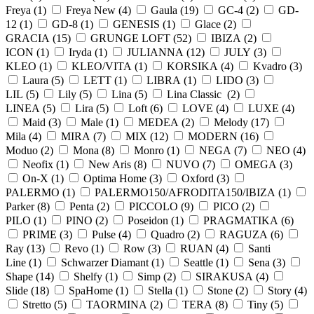
Freya (
1
)
Freya New (
4
)
Gaula (
19
)
GC-4 (
2
)
GD-
12 (
1
)
GD-8 (
1
)
GENESIS (
1
)
Glace (
2
)
GRACIA (
15
)
GRUNGE LOFT (
52
)
IBIZA (
2
)
ICON (
1
)
Iryda (
1
)
JULIANNA (
12
)
JULY (
3
)
KLEO (
1
)
KLEO/VITA (
1
)
KORSIKA (
4
)
Kvadro (
3
)
Laura (
5
)
LETT (
1
)
LIBRA (
1
)
LIDO (
3
)
LIL (
5
)
Lily (
5
)
Lina (
5
)
Lina Classic (
2
)
LINEA (
5
)
Lira (
5
)
Loft (
6
)
LOVE (
4
)
LUXE (
4
)
Maid (
3
)
Male (
1
)
MEDEA (
2
)
Melody (
17
)
Mila (
4
)
MIRA (
7
)
MIX (
12
)
MODERN (
16
)
Moduo (
2
)
Mona (
8
)
Monro (
1
)
NEGA (
7
)
NEO (
4
)
Neofix (
1
)
New Aris (
8
)
NUVO (
7
)
OMEGA (
3
)
On-X (
1
)
Optima Home (
3
)
Oxford (
3
)
PALERMO (
1
)
PALERMO150/AFRODITA150/IBIZA (
1
)
Parker (
8
)
Penta (
2
)
PICCOLO (
9
)
PICO (
2
)
PILO (
1
)
PINO (
2
)
Poseidon (
1
)
PRAGMATIKA (
6
)
PRIME (
3
)
Pulse (
4
)
Quadro (
2
)
RAGUZA (
6
)
Ray (
13
)
Revo (
1
)
Row (
3
)
RUAN (
4
)
Santi
Line (
1
)
Schwarzer Diamant (
1
)
Seattle (
1
)
Sena (
3
)
Shape (
14
)
Shelfy (
1
)
Simp (
2
)
SIRAKUSA (
4
)
Slide (
18
)
SpaHome (
1
)
Stella (
1
)
Stone (
2
)
Story (
4
)
Stretto (
5
)
TAORMINA (
2
)
TERA (
8
)
Tiny (
5
)