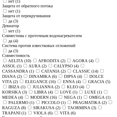
нет (
1
)
Защита от обратного потока
нет (
1
)
Защита от перекручивания
да (
3
)
Девиатор
нет (
1
)
Совместима с проточным водонагревателем
да (
4
)
Система против известковых отложений
да (
3
)
Совместимость
AELITA (
10
)
AFRODITA (
2
)
AGORA (
4
)
ASSOL (
1
)
AURA (
2
)
CALYPSO (
4
)
CASSANDRA (
1
)
CATANIA (
2
)
CLASSIC (
14
)
DIANA (
2
)
DINAMIKA (
6
)
DIPSA (
4
)
DOLCE
VITA (
2
)
ELEGANCE (
16
)
ENNA (
4
)
GRACIA (
5
)
IBIZA (
1
)
JULIANNA (
2
)
KLEO (
4
)
KORSIKA (
3
)
LIBRA (
4
)
LOVE (
1
)
LUXE (
1
)
MEDEA (
4
)
MODERN (
16
)
NEGA (
1
)
OMEGA (
1
)
PALERMO (
1
)
PICCOLO (
1
)
PRAGMATIKA (
2
)
RAGUZA (
8
)
SIRAKUSA (
2
)
TAORMINA (
3
)
TRAPANI (
1
)
VIOLA (
6
)
VITA (
6
)