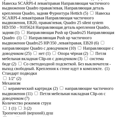
Навеска SCARPI-4 левая/правая Направляющая частичного
выдвижения Quadro правая/левая, Направляющая деталь
крепления Quadro, задняя Фурнитура Hettich (
5
)
Навеска
SCARPI-4 левая/правая Направляющая частичного
выдвижения, ЕВ20, правая/левая, Quadro 25 silent system
HD/350 – 9105624 Направляющая деталь крепления Quadro,
задняя (
1
)
Направляющая Push up Quadro25 Направляющая
Quadro (
1
)
Направляющая Push up частичного
выдвижения Quadro25 НР/350 ,левая/правая, ЕВ20 (
6
)
направляющие Quadro с доводчиком (
10
)
Направляющие с
доводчиком (
25
)
нет (
1
)
Опора чёрная (
2
)
Петля
мебельная вкладная Clip-on с доводчиком (
3
)
система
биде (
2
)
Со светодиодной подсветкой. Без выключателя -
выход свободный. Крепления к стене идут в комплекте. (
1
)
Стандарт подводки
1/2" (
2
)
Механизм
керамический картридж (
2
)
направляющие частичного
выдвижения (
11
)
Петля мебельная накладная Clip-on с
доводчиком (
7
)
Количество режимов струи
1 (
1
)
3 (
2
)
Тропический (верхний) душ