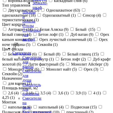
воронка-водоворот (
3
)
каскадный слив (
6
)
Зеркало-
Тип управления
шкаф
Двухзахватное (
5
)
Однозахватное (
63
)
Шкафы
однозахватные (
18
)
Однозахватный (
1
)
Сенсор (
4
)
и
термостатические (
1
)
пеналы
Цвет корпуса
Столы
Антрацит (
18
)
Белая Аляска (
9
)
Белый (
15
)
Стульчики
Белый глянец (
4
)
Бетон лофт (
1
)
Дуб ватан (
9
)
Орех
для
ванной
каньон коньяк (
5
)
Орех лучистый солнечный (
4
)
Орех
ноче тортона (
5
)
Секвойя (
1
)
Цвет фасада
Смесители
Белая Аляска (
6
)
Белый (
8
)
Белый глянец (
15
)
Смесители
белый матовый перламутр (
1
)
Бетон лофт (
2
)
Дуб крафт
для
золотой (
6
)
Латте фактурный (
5
)
Монолит Айсберг (
3
)
ванны
Монолит Дарк (
6
)
Монолит найт (
5
)
Орех (
3
)
Смесители
Секвойя (
2
)
для
Назначение
душа
для ванны (
1
)
Смеситель
Площадь ванной, м2
для
2,6 (
4
)
3 (
4
)
3,5 (
4
)
3,6 (
1
)
3,9 (
1
)
4 (
1
)
раковины
4,25 (
1
)
Смесители
Монтаж
на
напольная (
6
)
напольный (
4
)
Подвесная (
15
)
биде
Комплектующие
Подвесное (
1
)
подвесной (
10
)
пристенный (
2
)