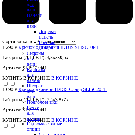
для
ванн
Панели
для
ванн
Лицевая
панель
Сортировка по:
Боковая
1 290 Р
Крючок одинарный IDDIS SLISC10i41
панель
Сифоны
Габариты (Д Ш В Г): 3,8x3x9,5x
для
ванн
Артикул: SLISC10i41
Карнизы
для
КУПИТЬ
В КОРЗИНЕ
В КОРЗИНЕ
ванны
Шторки
1 690 Р
Крючок двойной IDDIS Слайд SLISC20i41
для
ванн
Габариты (Д Ш В Г): 7,5x3,8x7x
Подголовники
Ручки
Артикул: SLISC20i41
для
ванны
КУПИТЬ
В КОРЗИНЕ
В КОРЗИНЕ
Гидромассажные
опции
Стандартные