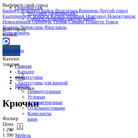
Выберите свой город
Гидромассаж
Барнаул
Белгород
Бийск
Волгоград
Воронеж
Другой город
Что такое гидромассаж?
Екатеринбург
Ижевск
Казань
Нижний Новгород
Новокузнецк
Собрать гидромассажную ванну
Новосибирск
Оренбург
Пермь
Самара
Тольятти
Томск
Тюмень
Чебоксары
Ярославль
Ваш город:
Перезвонить
Казань
Магазины
Каталог
товаров
Главная
-
Каталог
-
Аксессуары
-
Аксессуары для ванной
Ванны
- Крючки
Прямоугольные
Угловые
Крючки
Асимметричные
Отдельностоящие
Комплекты
Фильтр
ванн
Цена
1 290
1 390
Мебель