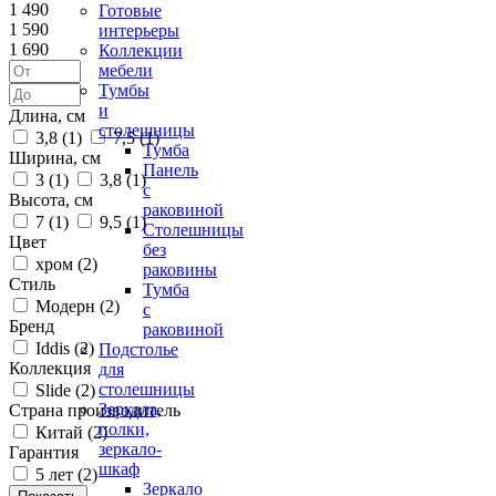
1 490
Готовые
1 590
интерьеры
1 690
Коллекции
мебели
Тумбы
и
Длина, см
столешницы
3,8 (
1
)
7,5 (
1
)
Тумба
Ширина, см
Панель
3 (
1
)
3,8 (
1
)
с
Высота, см
раковиной
7 (
1
)
9,5 (
1
)
Столешницы
Цвет
без
хром (
2
)
раковины
Стиль
Тумба
Модерн (
2
)
с
Бренд
раковиной
Iddis (
2
)
Подстолье
Коллекция
для
столешницы
Slide (
2
)
Зеркала,
Страна производитель
полки,
Китай (
2
)
зеркало-
Гарантия
шкаф
5 лет (
2
)
Зеркало