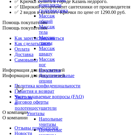
✅ Крючки купить в городе Казань недорого.
комплекты
✅ Широкий ассортимент сантехники от производителя
гидромассажа
✅ 2 видов в каталоге Крючки по цене от 1290.00 руб.
Массаж
общий
Помощь покупателям
Массаж
Помощь покупателям
тела
Массаж
Как зарегистрироваться
спины
Как сделать заказ
Массаж
Оплата
шиацу
Доставка
Массаж
Самовывоз
ног
Информация для покупателей
Подсветка
Информация для покупателей
Дополнительные
опции
Политика конфиденциальности
Гарантия и возврат
Часто задаваемые вопросы (FAQ)
Унитазы
Договор оферты
и
полотенцесушители
О компании
Унитазы
О компании
Напольные
унитазы
Отзывы покупателей
Подвесные
Новости