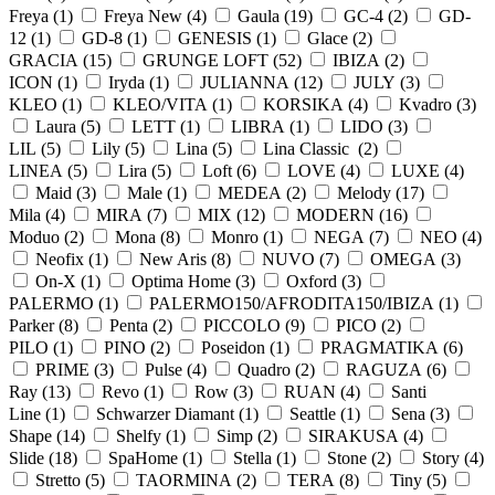
Freya (
1
)
Freya New (
4
)
Gaula (
19
)
GC-4 (
2
)
GD-
12 (
1
)
GD-8 (
1
)
GENESIS (
1
)
Glace (
2
)
GRACIA (
15
)
GRUNGE LOFT (
52
)
IBIZA (
2
)
ICON (
1
)
Iryda (
1
)
JULIANNA (
12
)
JULY (
3
)
KLEO (
1
)
KLEO/VITA (
1
)
KORSIKA (
4
)
Kvadro (
3
)
Laura (
5
)
LETT (
1
)
LIBRA (
1
)
LIDO (
3
)
LIL (
5
)
Lily (
5
)
Lina (
5
)
Lina Classic (
2
)
LINEA (
5
)
Lira (
5
)
Loft (
6
)
LOVE (
4
)
LUXE (
4
)
Maid (
3
)
Male (
1
)
MEDEA (
2
)
Melody (
17
)
Mila (
4
)
MIRA (
7
)
MIX (
12
)
MODERN (
16
)
Moduo (
2
)
Mona (
8
)
Monro (
1
)
NEGA (
7
)
NEO (
4
)
Neofix (
1
)
New Aris (
8
)
NUVO (
7
)
OMEGA (
3
)
On-X (
1
)
Optima Home (
3
)
Oxford (
3
)
PALERMO (
1
)
PALERMO150/AFRODITA150/IBIZA (
1
)
Parker (
8
)
Penta (
2
)
PICCOLO (
9
)
PICO (
2
)
PILO (
1
)
PINO (
2
)
Poseidon (
1
)
PRAGMATIKA (
6
)
PRIME (
3
)
Pulse (
4
)
Quadro (
2
)
RAGUZA (
6
)
Ray (
13
)
Revo (
1
)
Row (
3
)
RUAN (
4
)
Santi
Line (
1
)
Schwarzer Diamant (
1
)
Seattle (
1
)
Sena (
3
)
Shape (
14
)
Shelfy (
1
)
Simp (
2
)
SIRAKUSA (
4
)
Slide (
18
)
SpaHome (
1
)
Stella (
1
)
Stone (
2
)
Story (
4
)
Stretto (
5
)
TAORMINA (
2
)
TERA (
8
)
Tiny (
5
)