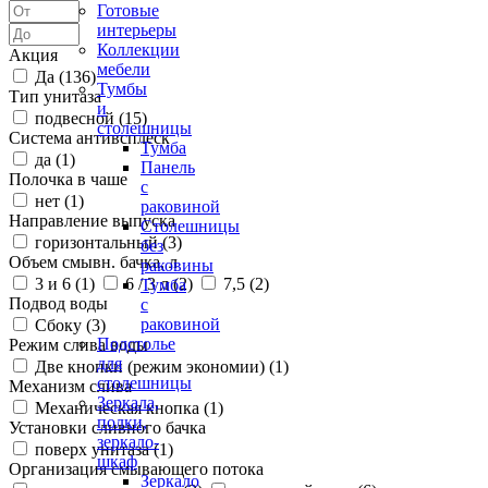
Готовые
интерьеры
Коллекции
Акция
мебели
Да (
136
)
Тумбы
Тип унитаза
и
подвесной (
15
)
столешницы
Система антивсплеск
Тумба
да (
1
)
Панель
Полочка в чаше
с
нет (
1
)
раковиной
Направление выпуска
Столешницы
горизонтальный (
3
)
без
Объем смывн. бачка, л
раковины
3 и 6 (
1
)
6 / 3 л (
2
)
7,5 (
2
)
Тумба
Подвод воды
с
раковиной
Сбоку (
3
)
Подстолье
Режим слива воды
для
Две кнопки (режим экономии) (
1
)
столешницы
Механизм слива
Зеркала,
Механическая кнопка (
1
)
полки,
Установки сливного бачка
зеркало-
поверх унитаза (
1
)
шкаф
Организация смывающего потока
Зеркало