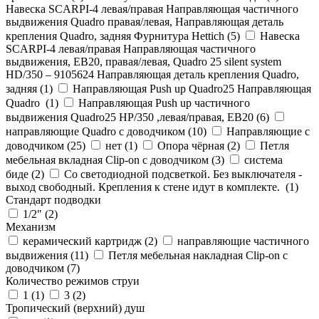
Навеска SCARPI-4 левая/правая Направляющая частичного
выдвижения Quadro правая/левая, Направляющая деталь
крепления Quadro, задняя Фурнитура Hettich (
5
)
Навеска
SCARPI-4 левая/правая Направляющая частичного
выдвижения, ЕВ20, правая/левая, Quadro 25 silent system
HD/350 – 9105624 Направляющая деталь крепления Quadro,
задняя (
1
)
Направляющая Push up Quadro25 Направляющая
Quadro (
1
)
Направляющая Push up частичного
выдвижения Quadro25 НР/350 ,левая/правая, ЕВ20 (
6
)
направляющие Quadro с доводчиком (
10
)
Направляющие с
доводчиком (
25
)
нет (
1
)
Опора чёрная (
2
)
Петля
мебельная вкладная Clip-on с доводчиком (
3
)
система
биде (
2
)
Со светодиодной подсветкой. Без выключателя -
выход свободный. Крепления к стене идут в комплекте. (
1
)
Стандарт подводки
1/2" (
2
)
Механизм
керамический картридж (
2
)
направляющие частичного
выдвижения (
11
)
Петля мебельная накладная Clip-on с
доводчиком (
7
)
Количество режимов струи
1 (
1
)
3 (
2
)
Тропический (верхний) душ