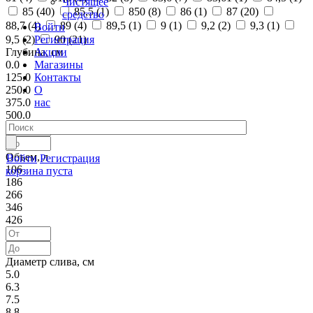
Чистящее
85 (
40
)
85,5 (
1
)
850 (
8
)
86 (
1
)
87 (
20
)
средство
88,7 (
4
)
89 (
4
)
89,5 (
1
)
9 (
1
)
9,2 (
2
)
9,3 (
1
)
Войти
Регистрация
9,5 (
2
)
90 (
21
)
Акции
Глубина, см
Магазины
0.0
Контакты
125.0
О
250.0
нас
375.0
500.0
Объем, л
Войти
Регистрация
106
корзина пуста
186
266
346
426
Диаметр слива, см
5.0
6.3
7.5
8.8