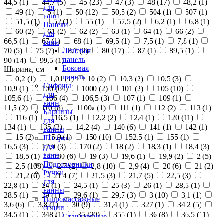
44,5 (
1
)
44,7 (
5
)
45 (
23
)
47 (
3
)
48 (
17
)
48,2 (
1
)
для
49 (
1
)
5 (
1
)
50 (
12
)
50,5 (
2
)
504 (
1
)
507 (
1
)
ванн
51,5 (
1
)
52 (
1
)
55 (
1
)
57,5 (
2
)
6,2 (
1
)
6,8 (
1
)
Панели
60 (
2
)
61 (
2
)
62 (
2
)
63 (
1
)
64 (
1
)
66 (
2
)
для
66,5 (
1
)
67 (
1
)
68 (
1
)
69,5 (
1
)
7,5 (
1
)
7,8 (
1
)
ванн
70 (
5
)
75 (
7
)
8,7 (
2
)
80 (
17
)
87 (
1
)
89,5 (
1
)
Лицевая
панель
90 (
14
)
99,5 (
1
)
Боковая
Ширина, см
панель
0,2 (
1
)
1,01 (
1
)
10 (
2
)
10,3 (
2
)
10,5 (
3
)
Сифоны
10,9 (
1
)
100 (
64
)
1000 (
2
)
101 (
2
)
105 (
10
)
для
105,6 (
1
)
106 (
4
)
106,5 (
3
)
107 (
1
)
109 (
1
)
ванн
11,5 (
2
)
110 (
8
)
1100а (
1
)
111 (
1
)
112 (
2
)
113 (
1
)
Карнизы
116 (
1
)
116,5 (
1
)
12,2 (
2
)
12,4 (
1
)
120 (
11
)
для
134 (
1
)
135 (
2
)
14,2 (
4
)
140 (
6
)
141 (
1
)
142 (
1
)
ванны
15 (
2
)
15,9 (
1
)
150 (
10
)
152,5 (
1
)
155 (
1
)
Шторки
16,5 (
3
)
17,9 (
3
)
170 (
2
)
18 (
2
)
18,3 (
1
)
18,4 (
3
)
для
ванн
18,5 (
1
)
180 (
6
)
19 (
3
)
19,6 (
1
)
19,9 (
2
)
2 (
5
)
Подголовники
2,5 (
108
)
2,7 (
2
)
2,8 (
10
)
2,9 (
4
)
20 (
6
)
21 (
2
)
Ручки
21,2 (
6
)
21,4 (
7
)
21,5 (
3
)
21,7 (
5
)
22,5 (
3
)
для
22,8 (
1
)
24 (
1
)
24,5 (
1
)
25 (
3
)
26 (
1
)
28,5 (
1
)
ванны
28.5 (
1
)
29 (
1
)
29,6 (
1
)
29,7 (
3
)
3 (
10
)
3,1 (
1
)
Гидромассажные
3,6 (
6
)
3,8 (
1
)
30 (
9
)
31,4 (
1
)
327 (
1
)
34,2 (
5
)
опции
34,5 (
1
)
348 (
1
)
35 (
20
)
355 (
1
)
36 (
8
)
36,5 (
11
)
Стандартные