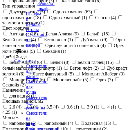
воронка-водоворот (
3
)
каскадный слив (
6
)
Зеркало-
Тип управления
шкаф
Двухзахватное (
5
)
Однозахватное (
63
)
Шкафы
однозахватные (
18
)
Однозахватный (
1
)
Сенсор (
4
)
и
термостатические (
1
)
пеналы
Цвет корпуса
Столы
Антрацит (
18
)
Белая Аляска (
9
)
Белый (
15
)
Стульчики
Белый глянец (
4
)
Бетон лофт (
1
)
Дуб ватан (
9
)
Орех
для
ванной
каньон коньяк (
5
)
Орех лучистый солнечный (
4
)
Орех
ноче тортона (
5
)
Секвойя (
1
)
Цвет фасада
Смесители
Белая Аляска (
6
)
Белый (
8
)
Белый глянец (
15
)
Смесители
белый матовый перламутр (
1
)
Бетон лофт (
2
)
Дуб крафт
для
золотой (
6
)
Латте фактурный (
5
)
Монолит Айсберг (
3
)
ванны
Монолит Дарк (
6
)
Монолит найт (
5
)
Орех (
3
)
Смесители
Секвойя (
2
)
для
Назначение
душа
для ванны (
1
)
Смеситель
Площадь ванной, м2
для
2,6 (
4
)
3 (
4
)
3,5 (
4
)
3,6 (
1
)
3,9 (
1
)
4 (
1
)
раковины
4,25 (
1
)
Смесители
Монтаж
на
напольная (
6
)
напольный (
4
)
Подвесная (
15
)
биде
Комплектующие
Подвесное (
1
)
подвесной (
10
)
пристенный (
2
)