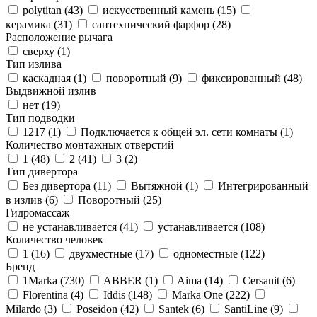
polytitan (
43
)
искусственный камень (
15
)
керамика (
31
)
сантехнический фарфор (
28
)
Расположение рычага
сверху (
1
)
Тип излива
каскадная (
1
)
поворотный (
9
)
фиксированный (
48
)
Выдвижной излив
нет (
19
)
Тип подводки
1217 (
1
)
Подключается к общей эл. сети комнаты (
1
)
Количество монтажных отверстий
1 (
48
)
2 (
41
)
3 (
2
)
Тип дивертора
Без дивертора (
11
)
Вытяжной (
1
)
Интегрированный
в излив (
6
)
Поворотный (
25
)
Гидромассаж
не устанавливается (
41
)
устанавливается (
108
)
Количество человек
1 (
16
)
двухместные (
17
)
одноместные (
122
)
Бренд
1Marka (
730
)
ABBER (
1
)
Aima (
14
)
Cersanit (
6
)
Florentina (
4
)
Iddis (
148
)
Marka One (
222
)
Milardo (
3
)
Poseidon (
42
)
Santek (
6
)
SantiLine (
9
)