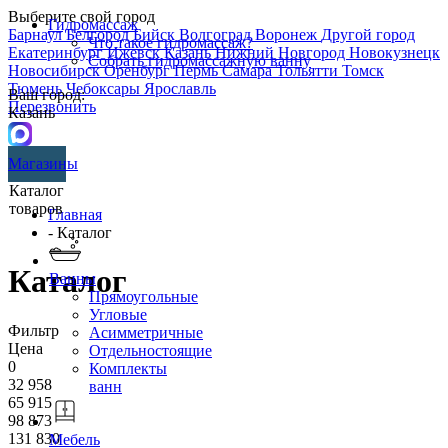
Выберите свой город
Гидромассаж
Барнаул
Белгород
Бийск
Волгоград
Воронеж
Другой город
Что такое гидромассаж?
Екатеринбург
Ижевск
Казань
Нижний Новгород
Новокузнецк
Собрать гидромассажную ванну
Новосибирск
Оренбург
Пермь
Самара
Тольятти
Томск
Тюмень
Чебоксары
Ярославль
Ваш город:
Перезвонить
Казань
Магазины
Каталог
товаров
Главная
- Каталог
Каталог
Ванны
Прямоугольные
Угловые
Фильтр
Асимметричные
Цена
Отдельностоящие
0
Комплекты
32 958
ванн
65 915
98 873
131 830
Мебель