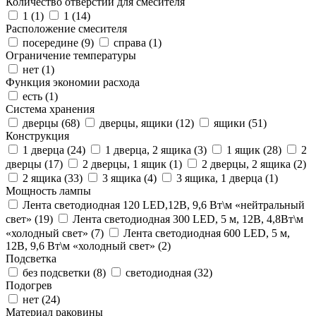
Количество отверстий для смесителя
1 (
1
)
1 (
14
)
Расположение смесителя
посередине (
9
)
справа (
1
)
Ограничение температуры
нет (
1
)
Функция экономии расхода
есть (
1
)
Система хранения
дверцы (
68
)
дверцы, ящики (
12
)
ящики (
51
)
Конструкция
1 дверца (
24
)
1 дверца, 2 ящика (
3
)
1 ящик (
28
)
2
дверцы (
17
)
2 дверцы, 1 ящик (
1
)
2 дверцы, 2 ящика (
2
)
2 ящика (
33
)
3 ящика (
4
)
3 ящика, 1 дверца (
1
)
Мощность лампы
Лента светодиодная 120 LED,12В, 9,6 Вт\м «нейтральный
свет» (
19
)
Лента светодиодная 300 LED, 5 м, 12В, 4,8Вт\м
«холодный свет» (
7
)
Лента светодиодная 600 LED, 5 м,
12В, 9,6 Вт\м «холодный свет» (
2
)
Подсветка
без подсветки (
8
)
светодиодная (
32
)
Подогрев
нет (
24
)
Материал раковины