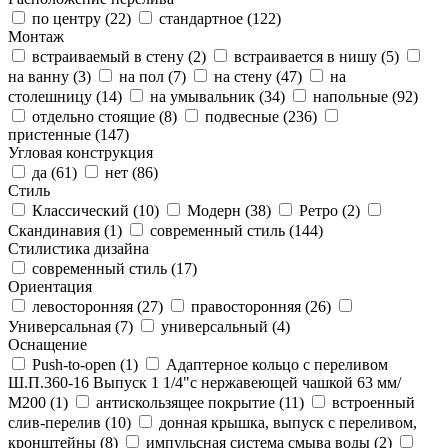
по центру (
22
)
стандартное (
122
)
Монтаж
встраиваемый в стену (
2
)
встраивается в нишу (
5
)
на ванну (
3
)
на пол (
7
)
на стену (
47
)
на
столешницу (
14
)
на умывальник (
34
)
напольные (
92
)
отдельно стоящие (
8
)
подвесные (
236
)
пристенные (
147
)
Угловая конструкция
да (
61
)
нет (
86
)
Стиль
Классический (
10
)
Модерн (
38
)
Ретро (
2
)
Скандинавия (
1
)
современный стиль (
144
)
Стилистика дизайна
современный стиль (
17
)
Ориентация
левосторонняя (
27
)
правосторонняя (
26
)
Универсальная (
7
)
универсальный (
4
)
Оснащение
Push-to-open (
1
)
Адаптерное кольцо с переливом
Ш.П.360-16 Выпуск 1 1/4"с нержавеющей чашкой 63 мм/
М200 (
1
)
антискользящее покрытие (
11
)
встроенный
слив-перелив (
10
)
донная крышка, выпуск с переливом,
кронштейны (
8
)
импульсная система смыва воды (
2
)