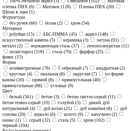
100% литьевой акрил (
3
)
Глянцевое (
102
)
Матовая
пленка ПВХ (
6
)
Матовое (
128
)
Пленка ПВХ (
20
)
Шпон в лаке (
1
)
Фурнитура
без ручек (
60
)
белая (
2
)
хром (
54
)
Материал
polytitan (
15
)
АБС/ПММА (
45
)
акрил (
148
)
искусственный камень (
5
)
керамика (
3
)
латунь (
91
)
металл (
2
)
нержавеющая сталь (
37
)
пенополиуретан (
11
)
полистирол (
118
)
сталь (
70
)
фарфор (
25
)
фаянс (
15
)
Форма
асимметричные (
78
)
Г-образный (
7
)
квадратная (
2
)
круглые (
4
)
овальная (
8
)
округлая (
7
)
по форме
ванны (
10
)
прямой (
8
)
прямоугольная (
40
)
прямоугольные (
88
)
угловые (
9
)
Цвет
белый (
561
)
бетон (
3
)
бетон светло-серый (
11
)
бетон темно-серый (
10
)
голубой (
5
)
дикий дуб
натуральный (
4
)
дуб вотан (
21
)
дуб намибия (
8
)
дуб
сонома (
20
)
зеркало (
6
)
золото (
9
)
капучино (
2
)
оникс (
1
)
серый (
32
)
сталь (
5
)
хром (
102
)
черный (
104
)
Расположение перелива