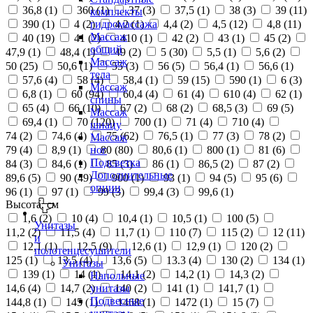
36,8 (
1
)
360 (
1
)
37 (
3
)
37,5 (
1
)
38 (
3
)
39 (
11
)
комплекты
390 (
1
)
4 (
2
)
4,2 (
1
)
4,4 (
2
)
4,5 (
12
)
4,8 (
11
)
гидромассажа
Массаж
40 (
19
)
41 (
2
)
410 (
1
)
42 (
2
)
43 (
1
)
45 (
2
)
общий
47,9 (
1
)
48,4 (
1
)
49 (
2
)
5 (
30
)
5,5 (
1
)
5,6 (
2
)
Массаж
50 (
25
)
50,6 (
1
)
55 (
3
)
56 (
5
)
56,4 (
1
)
56,6 (
1
)
тела
57,6 (
4
)
58 (
4
)
58,4 (
1
)
59 (
15
)
590 (
1
)
6 (
3
)
Массаж
6,8 (
1
)
60 (
94
)
60,4 (
4
)
61 (
4
)
610 (
4
)
62 (
1
)
спины
65 (
4
)
66 (
10
)
67 (
2
)
68 (
2
)
68,5 (
3
)
69 (
5
)
Массаж
69,4 (
1
)
70 (
120
)
700 (
1
)
71 (
4
)
710 (
4
)
шиацу
74 (
2
)
74,6 (
4
)
75 (
62
)
76,5 (
1
)
77 (
3
)
78 (
2
)
Массаж
79 (
4
)
8,9 (
1
)
80 (
80
)
80,6 (
1
)
800 (
1
)
81 (
6
)
ног
Подсветка
84 (
3
)
84,6 (
1
)
85 (
3
)
86 (
1
)
86,5 (
2
)
87 (
2
)
Дополнительные
89,6 (
5
)
90 (
49
)
900 (
1
)
93 (
1
)
94 (
5
)
95 (
6
)
опции
96 (
1
)
97 (
1
)
99 (
3
)
99,4 (
3
)
99,6 (
1
)
Высота, см
1,6 (
2
)
10 (
4
)
10,4 (
1
)
10,5 (
1
)
100 (
5
)
Унитазы
11,2 (
2
)
11,5 (
4
)
11,7 (
1
)
110 (
7
)
115 (
2
)
12 (
11
)
и
12,1 (
1
)
12,5 (
9
)
12,6 (
1
)
12,9 (
1
)
120 (
2
)
полотенцесушители
125 (
1
)
13,5 (
4
)
13,6 (
5
)
13.3 (
4
)
130 (
2
)
134 (
1
)
Унитазы
139 (
1
)
14 (
1
)
14,1 (
2
)
14,2 (
1
)
14,3 (
2
)
Напольные
14,6 (
4
)
14,7 (
2
)
140 (
2
)
141 (
1
)
141,7 (
1
)
унитазы
Подвесные
144,8 (
1
)
145 (
1
)
1468 (
1
)
1472 (
1
)
15 (
7
)