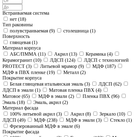
Встраиваемая система
нет (
18
)
Тип раковины
полувстраиваемая (
9
)
столешница (
1
)
Поверхность
глянцевая (
1
)
Материал корпуса
АБС/ПММА (
11
)
Акрил (
13
)
Керамика (
4
)
Керамогранит (
10
)
ЛДСП (
124
)
ЛДСП с технологией
PROTECT (
3
)
Литьевой мрамор (
9
)
МДФ (
187
)
МДФ в ПВХ пленке (
19
)
Металл (
2
)
Покрытие корпуса
Белая глянцевая итальянская эмаль (
3
)
ЛДСП (
62
)
ЛДСП в эмали (
1
)
Матовая пленка ПВХ (
4
)
Матовое (
65
)
МДФ в эмали (
2
)
Пленка ПВХ (
96
)
Эмаль (
18
)
Эмаль, акрил (
2
)
Материал фасада
100% литьевой акрил (
3
)
Акрил (
8
)
Зеркало (
10
)
ЛДСП (
49
)
МДФ (
238
)
МДФ в эмали (
3
)
Стекло (
1
)
Фрезерованный МДФ в эмале (
6
)
Покрытие фасада