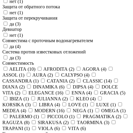
нет (
1
)
Защита от обратного потока
нет (
1
)
Защита от перекручивания
да (
3
)
Девиатор
нет (
1
)
Совместима с проточным водонагревателем
да (
4
)
Система против известковых отложений
да (
3
)
Совместимость
AELITA (
10
)
AFRODITA (
2
)
AGORA (
4
)
ASSOL (
1
)
AURA (
2
)
CALYPSO (
4
)
CASSANDRA (
1
)
CATANIA (
2
)
CLASSIC (
14
)
DIANA (
2
)
DINAMIKA (
6
)
DIPSA (
4
)
DOLCE
VITA (
2
)
ELEGANCE (
16
)
ENNA (
4
)
GRACIA (
5
)
IBIZA (
1
)
JULIANNA (
2
)
KLEO (
4
)
KORSIKA (
3
)
LIBRA (
4
)
LOVE (
1
)
LUXE (
1
)
MEDEA (
4
)
MODERN (
16
)
NEGA (
1
)
OMEGA (
1
)
PALERMO (
1
)
PICCOLO (
1
)
PRAGMATIKA (
2
)
RAGUZA (
8
)
SIRAKUSA (
2
)
TAORMINA (
3
)
TRAPANI (
1
)
VIOLA (
6
)
VITA (
6
)