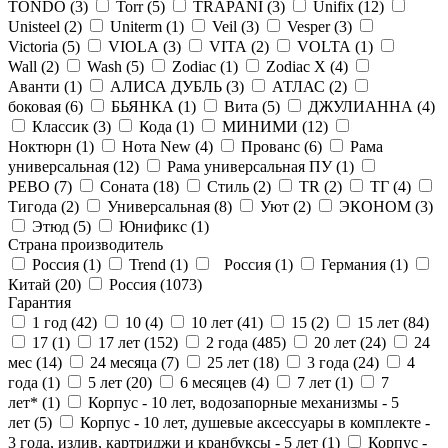
TONDO (
3
)
Torr (
5
)
TRAPANI (
3
)
Unifix (
12
)
Unisteel (
2
)
Uniterm (
1
)
Veil (
3
)
Vesper (
3
)
Victoria (
5
)
VIOLA (
3
)
VITA (
2
)
VOLTA (
1
)
Wall (
2
)
Wash (
5
)
Zodiac (
1
)
Zodiac X (
4
)
Аванти (
1
)
АЛИСА ДУБЛЬ (
3
)
АТЛАС (
2
)
боковая (
6
)
БЬЯНКА (
1
)
Вита (
5
)
ДЖУЛИАННА (
4
)
Классик (
3
)
Кода (
1
)
МИНИМИ (
12
)
Ноктюрн (
1
)
Нота New (
4
)
Прованс (
6
)
Рама
универсальная (
12
)
Рама универсальная ПУ (
1
)
РЕВО (
7
)
Соната (
18
)
Стиль (
2
)
ТR (
2
)
ТГ (
4
)
Тигода (
2
)
Универсальная (
8
)
Уют (
2
)
ЭКОНОМ (
3
)
Этюд (
5
)
Юнификс (
1
)
Страна производитель
Россия (
1
)
Trend (
1
)
Россия (
1
)
Германия (
1
)
Китай (
20
)
Россия (
1073
)
Гарантия
1 год (
42
)
10 (
4
)
10 лет (
41
)
15 (
2
)
15 лет (
84
)
17 (
1
)
17 лет (
152
)
2 года (
485
)
20 лет (
24
)
24
мес (
14
)
24 месяца (
7
)
25 лет (
18
)
3 года (
24
)
4
года (
1
)
5 лет (
20
)
6 месяцев (
4
)
7 лет (
1
)
7
лет* (
1
)
Корпус - 10 лет, водозапорные механизмы - 5
лет (
5
)
Корпус - 10 лет, душевые аксессуары в комплекте -
3 года, излив, картриджи и кранбуксы - 5 лет (
1
)
Корпус -