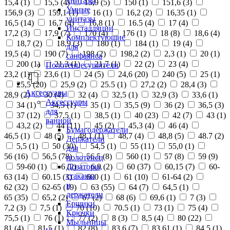
унитазы
15,4 (
1
)
15,5 (
4
)
15,9 (
5
)
150 (
1
)
151,6 (
3
)
Умные
156,9 (
3
)
159,1 (
1
)
16 (
1
)
16,2 (
2
)
16,35 (
1
)
унитазы
16,5 (
14
)
16,7 (
4
)
16,8 (
1
)
16.5 (
4
)
17 (
4
)
Инсталляции
17,2 (
3
)
17,9 (
7
)
170 (
4
)
176 (
1
)
18 (
8
)
18,6 (
4
)
Комплектующие
18,7 (
2
)
18,9 (
3
)
180 (
1
)
184 (
1
)
19 (
4
)
для
19,5 (
4
)
190 (
7
)
198 (
2
)
198,2 (
2
)
2,3 (
1
)
20 (
1
)
санфаянса
200 (
1
)
21,3 (
1
)
21,7 (
1
)
22 (
2
)
23 (
4
)
Полотенцесушители
23,2 (
1
)
23,6 (
1
)
24 (
5
)
24,6 (
20
)
240 (
5
)
25 (
1
)
25,5 (
20
)
25,9 (
2
)
25.5 (
1
)
27,2 (
2
)
28,4 (
3
)
Аксессуары
28,9 (
2
)
30 (
4
)
32 (
4
)
32,5 (
1
)
32,9 (
3
)
33,6 (
1
)
Аксессуары
34 (
1
)
34,5 (
1
)
35 (
1
)
35,5 (
9
)
36 (
2
)
36,5 (
3
)
для
37 (
12
)
37,5 (
1
)
38,5 (
1
)
40 (
23
)
42 (
7
)
43 (
1
)
ванной
43,2 (
2
)
44 (
11
)
45 (
2
)
45,3 (
4
)
46 (
4
)
Бумагодержатели
46,5 (
1
)
48 (
5
)
48,1 (
1
)
48,7 (
4
)
48,8 (
5
)
48.7 (
2
)
Держатели
5,5 (
1
)
50 (
30
)
54,5 (
1
)
55 (
11
)
55,0 (
1
)
для
56 (
16
)
56,5 (
78
)
56.5 (
8
)
560 (
1
)
57 (
8
)
59 (
9
)
полотенец
Дозаторы,
59-60 (
1
)
6 (
2
)
6,9 (
2
)
60 (
37
)
60,15 (
7
)
60-
стаканы
63 (
14
)
60.15 (
3
)
600 (
1
)
61 (
10
)
61-64 (
2
)
и
62 (
32
)
62-65 (
19
)
63 (
55
)
64 (
7
)
64,5 (
1
)
держатели
65 (
35
)
65,2 (
2
)
67 (
2
)
68 (
6
)
69,6 (
1
)
7 (
3
)
Ершики
7,2 (
3
)
7,5 (
1
)
70 (
10
)
70.5 (
1
)
73 (
1
)
75 (
4
)
Крючки
75,5 (
1
)
76 (
1
)
77 (
2
)
8 (
3
)
8,5 (
4
)
80 (
22
)
Мыльницы
81 (
4
)
81,5 (
1
)
82 (
8
)
83,6 (
7
)
83,61 (
1
)
84,5 (
1
)