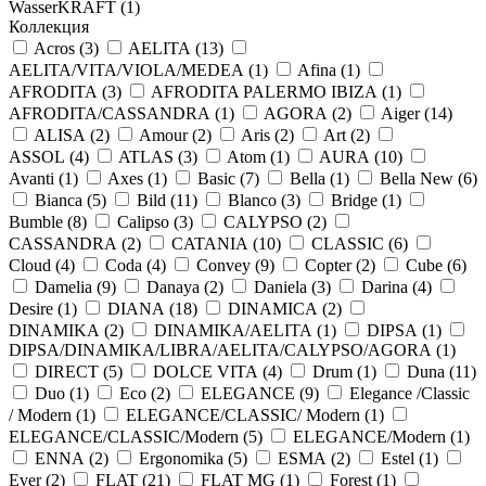
WasserKRAFT (
1
)
Коллекция
Acros (
3
)
AELITA (
13
)
AELITA/VITA/VIOLA/MEDEA (
1
)
Afina (
1
)
AFRODITA (
3
)
AFRODITA PALERMO IBIZA (
1
)
AFRODITA/CASSANDRA (
1
)
AGORA (
2
)
Aiger (
14
)
ALISA (
2
)
Amour (
2
)
Aris (
2
)
Art (
2
)
ASSOL (
4
)
ATLAS (
3
)
Atom (
1
)
AURA (
10
)
Avanti (
1
)
Axes (
1
)
Basic (
7
)
Bella (
1
)
Bella New (
6
)
Bianca (
5
)
Bild (
11
)
Blanco (
3
)
Bridge (
1
)
Bumble (
8
)
Calipso (
3
)
CALYPSO (
2
)
CASSANDRA (
2
)
CATANIA (
10
)
CLASSIC (
6
)
Cloud (
4
)
Coda (
4
)
Convey (
9
)
Copter (
2
)
Cube (
6
)
Damelia (
9
)
Danaya (
2
)
Daniela (
3
)
Darina (
4
)
Desire (
1
)
DIANA (
18
)
DINAMICA (
2
)
DINAMIKA (
2
)
DINAMIKA/AELITA (
1
)
DIPSA (
1
)
DIPSA/DINAMIKA/LIBRA/AELITA/CALYPSO/AGORA (
1
)
DIRECT (
5
)
DOLCE VITA (
4
)
Drum (
1
)
Duna (
11
)
Duo (
1
)
Eco (
2
)
ELEGANCE (
9
)
Elegance /Classic
/ Modern (
1
)
ELEGANCE/CLASSIC/ Modern (
1
)
ELEGANCE/CLASSIC/Modern (
5
)
ELEGANCE/Modern (
1
)
ENNA (
2
)
Ergonomika (
5
)
ESMA (
2
)
Estel (
1
)
Ever (
2
)
FLAT (
21
)
FLAT MG (
1
)
Forest (
1
)