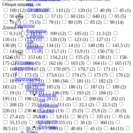
для
Общая ширина, см
смесителей
100 (
12
)
105 (
3
)
110 (
2
)
120 (
1
)
40 (
9
)
45 (
1
)
50 (
15
)
55 (
2
)
57 (
1
)
60 (
31
)
640 (
1
)
65 (
5
)
70 (
7
)
75 (
5
)
79 (
1
)
80 (
19
)
85 (
2
)
90 (
14
)
Раковины
Длина, см
Раковины
0,3 (
3
)
10 (
3
)
100 (
12
)
105 (
1
)
11,3 (
2
)
Сифоны
110 (
1
)
113,5 (
1
)
120 (
13
)
123 (
1
)
127 (
1
)
для
130 (
8
)
133 (
2
)
134 (
1
)
14 (
1
)
140 (
18
)
141,5 (
1
)
раковин
143 (
2
)
15 (
8
)
15,7 (
1
)
15,9 (
1
)
150 (
73
)
152,5 (
1
)
153 (
4
)
154,2 (
1
)
155 (
5
)
158 (
1
)
158-
Душевые
175 (
2
)
160 (
45
)
162 (
4
)
163 (
3
)
164 (
1
)
165 (
17
)
поддоны
166 (
2
)
167 (
2
)
170 (
97
)
170,7 (
2
)
171 (
1
)
и
172 (
1
)
173 (
5
)
173,6 (
1
)
174 (
7
)
175 (
7
)
176 (
2
)
перегородки
18 (
1
)
18,7 (
1
)
180 (
34
)
181 (
1
)
182 (
2
)
Душевые
183 (
2
)
184 (
3
)
185 (
3
)
186 (
1
)
187 (
1
)
189 (
2
)
поддоны
19 (
1
)
19,8 (
1
)
190 (
19
)
193 (
2
)
194 (
1
)
Карнизы
195 (
1
)
198 (
2
)
20 (
1
)
20,4 (
1
)
200 (
6
)
202 (
1
)
для
208 (
2
)
212,5 (
1
)
213 (
1
)
22,1 (
2
)
22,5 (
2
)
поддонов
220 (
1
)
230 (
1
)
24,5 (
13
)
25 (
5
)
25,9 (
2
)
26 (
3
)
Панели
для
27,4 (
2
)
29,5 (
1
)
3,8 (
1
)
30 (
7
)
335 (
1
)
35 (
3
)
поддонов
35,15 (
1
)
35,5 (
2
)
355 (
1
)
36 (
2
)
360 (
1
)
Поддоны
38,5 (
1
)
39,2 (
1
)
390 (
1
)
40 (
6
)
41 (
1
)
44 (
11
)
Рамы