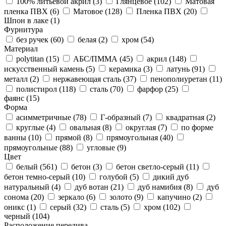
100% литьевой акрил (
3
)
Глянцевое (
102
)
Матовая
пленка ПВХ (
6
)
Матовое (
128
)
Пленка ПВХ (
20
)
Шпон в лаке (
1
)
Фурнитура
без ручек (
60
)
белая (
2
)
хром (
54
)
Материал
polytitan (
15
)
АБС/ПММА (
45
)
акрил (
148
)
искусственный камень (
5
)
керамика (
3
)
латунь (
91
)
металл (
2
)
нержавеющая сталь (
37
)
пенополиуретан (
11
)
полистирол (
118
)
сталь (
70
)
фарфор (
25
)
фаянс (
15
)
Форма
асимметричные (
78
)
Г-образный (
7
)
квадратная (
2
)
круглые (
4
)
овальная (
8
)
округлая (
7
)
по форме
ванны (
10
)
прямой (
8
)
прямоугольная (
40
)
прямоугольные (
88
)
угловые (
9
)
Цвет
белый (
561
)
бетон (
3
)
бетон светло-серый (
11
)
бетон темно-серый (
10
)
голубой (
5
)
дикий дуб
натуральный (
4
)
дуб вотан (
21
)
дуб намибия (
8
)
дуб
сонома (
20
)
зеркало (
6
)
золото (
9
)
капучино (
2
)
оникс (
1
)
серый (
32
)
сталь (
5
)
хром (
102
)
черный (
104
)
Расположение перелива