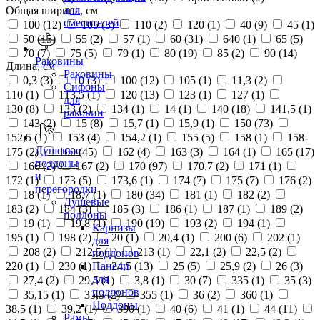
для
Общая ширина, см
смесителей
100 (
12
)
105 (
3
)
110 (
2
)
120 (
1
)
40 (
9
)
45 (
1
)
50 (
15
)
55 (
2
)
57 (
1
)
60 (
31
)
640 (
1
)
65 (
5
)
70 (
7
)
75 (
5
)
79 (
1
)
80 (
19
)
85 (
2
)
90 (
14
)
Раковины
Длина, см
Раковины
0,3 (
3
)
10 (
3
)
100 (
12
)
105 (
1
)
11,3 (
2
)
Сифоны
110 (
1
)
113,5 (
1
)
120 (
13
)
123 (
1
)
127 (
1
)
для
130 (
8
)
133 (
2
)
134 (
1
)
14 (
1
)
140 (
18
)
141,5 (
1
)
раковин
143 (
2
)
15 (
8
)
15,7 (
1
)
15,9 (
1
)
150 (
73
)
152,5 (
1
)
153 (
4
)
154,2 (
1
)
155 (
5
)
158 (
1
)
158-
Душевые
175 (
2
)
160 (
45
)
162 (
4
)
163 (
3
)
164 (
1
)
165 (
17
)
поддоны
166 (
2
)
167 (
2
)
170 (
97
)
170,7 (
2
)
171 (
1
)
и
172 (
1
)
173 (
5
)
173,6 (
1
)
174 (
7
)
175 (
7
)
176 (
2
)
перегородки
18 (
1
)
18,7 (
1
)
180 (
34
)
181 (
1
)
182 (
2
)
Душевые
183 (
2
)
184 (
3
)
185 (
3
)
186 (
1
)
187 (
1
)
189 (
2
)
поддоны
19 (
1
)
19,8 (
1
)
190 (
19
)
193 (
2
)
194 (
1
)
Карнизы
195 (
1
)
198 (
2
)
20 (
1
)
20,4 (
1
)
200 (
6
)
202 (
1
)
для
208 (
2
)
212,5 (
1
)
213 (
1
)
22,1 (
2
)
22,5 (
2
)
поддонов
220 (
1
)
230 (
1
)
24,5 (
13
)
25 (
5
)
25,9 (
2
)
26 (
3
)
Панели
для
27,4 (
2
)
29,5 (
1
)
3,8 (
1
)
30 (
7
)
335 (
1
)
35 (
3
)
поддонов
35,15 (
1
)
35,5 (
2
)
355 (
1
)
36 (
2
)
360 (
1
)
Поддоны
38,5 (
1
)
39,2 (
1
)
390 (
1
)
40 (
6
)
41 (
1
)
44 (
11
)
Рамы