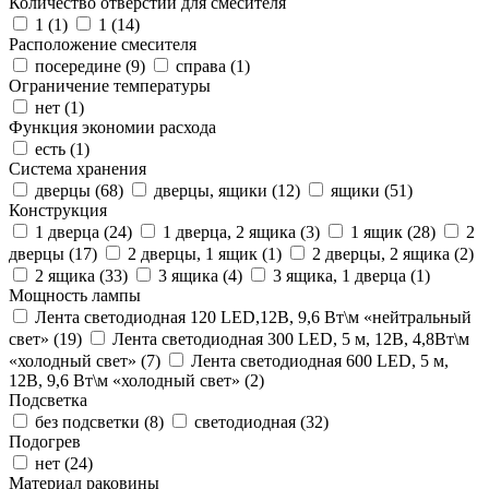
Количество отверстий для смесителя
1 (
1
)
1 (
14
)
Расположение смесителя
посередине (
9
)
справа (
1
)
Ограничение температуры
нет (
1
)
Функция экономии расхода
есть (
1
)
Система хранения
дверцы (
68
)
дверцы, ящики (
12
)
ящики (
51
)
Конструкция
1 дверца (
24
)
1 дверца, 2 ящика (
3
)
1 ящик (
28
)
2
дверцы (
17
)
2 дверцы, 1 ящик (
1
)
2 дверцы, 2 ящика (
2
)
2 ящика (
33
)
3 ящика (
4
)
3 ящика, 1 дверца (
1
)
Мощность лампы
Лента светодиодная 120 LED,12В, 9,6 Вт\м «нейтральный
свет» (
19
)
Лента светодиодная 300 LED, 5 м, 12В, 4,8Вт\м
«холодный свет» (
7
)
Лента светодиодная 600 LED, 5 м,
12В, 9,6 Вт\м «холодный свет» (
2
)
Подсветка
без подсветки (
8
)
светодиодная (
32
)
Подогрев
нет (
24
)
Материал раковины