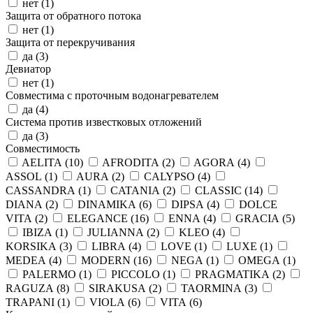
нет (
1
)
Защита от обратного потока
нет (
1
)
Защита от перекручивания
да (
3
)
Девиатор
нет (
1
)
Совместима с проточным водонагревателем
да (
4
)
Система против известковых отложений
да (
3
)
Совместимость
AELITA (
10
)
AFRODITA (
2
)
AGORA (
4
)
ASSOL (
1
)
AURA (
2
)
CALYPSO (
4
)
CASSANDRA (
1
)
CATANIA (
2
)
CLASSIC (
14
)
DIANA (
2
)
DINAMIKA (
6
)
DIPSA (
4
)
DOLCE
VITA (
2
)
ELEGANCE (
16
)
ENNA (
4
)
GRACIA (
5
)
IBIZA (
1
)
JULIANNA (
2
)
KLEO (
4
)
KORSIKA (
3
)
LIBRA (
4
)
LOVE (
1
)
LUXE (
1
)
MEDEA (
4
)
MODERN (
16
)
NEGA (
1
)
OMEGA (
1
)
PALERMO (
1
)
PICCOLO (
1
)
PRAGMATIKA (
2
)
RAGUZA (
8
)
SIRAKUSA (
2
)
TAORMINA (
3
)
TRAPANI (
1
)
VIOLA (
6
)
VITA (
6
)