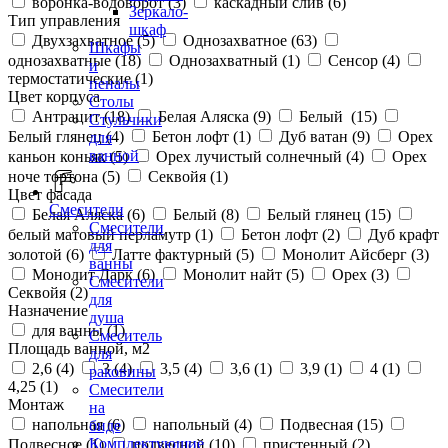
воронка-водоворот (
3
)
каскадный слив (
6
)
Зеркало-
Тип управления
шкаф
Двухзахватное (
5
)
Однозахватное (
63
)
Шкафы
однозахватные (
18
)
Однозахватный (
1
)
Сенсор (
4
)
и
термостатические (
1
)
пеналы
Цвет корпуса
Столы
Антрацит (
18
)
Белая Аляска (
9
)
Белый (
15
)
Стульчики
Белый глянец (
4
)
Бетон лофт (
1
)
Дуб ватан (
9
)
Орех
для
ванной
каньон коньяк (
5
)
Орех лучистый солнечный (
4
)
Орех
ноче тортона (
5
)
Секвойя (
1
)
Цвет фасада
Смесители
Белая Аляска (
6
)
Белый (
8
)
Белый глянец (
15
)
Смесители
белый матовый перламутр (
1
)
Бетон лофт (
2
)
Дуб крафт
для
золотой (
6
)
Латте фактурный (
5
)
Монолит Айсберг (
3
)
ванны
Монолит Дарк (
6
)
Монолит найт (
5
)
Орех (
3
)
Смесители
Секвойя (
2
)
для
Назначение
душа
для ванны (
1
)
Смеситель
Площадь ванной, м2
для
2,6 (
4
)
3 (
4
)
3,5 (
4
)
3,6 (
1
)
3,9 (
1
)
4 (
1
)
раковины
4,25 (
1
)
Смесители
Монтаж
на
напольная (
6
)
напольный (
4
)
Подвесная (
15
)
биде
Комплектующие
Подвесное (
1
)
подвесной (
10
)
пристенный (
2
)