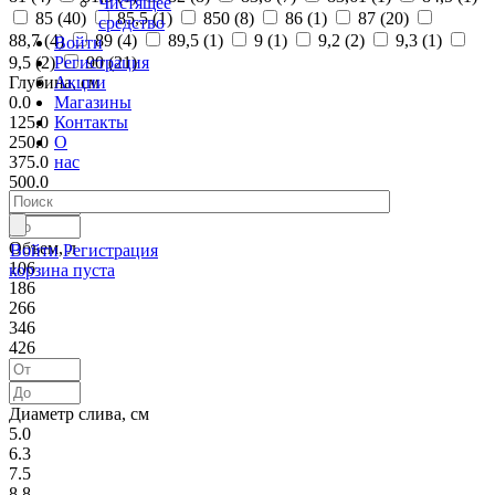
Чистящее
85 (
40
)
85,5 (
1
)
850 (
8
)
86 (
1
)
87 (
20
)
средство
88,7 (
4
)
89 (
4
)
89,5 (
1
)
9 (
1
)
9,2 (
2
)
9,3 (
1
)
Войти
Регистрация
9,5 (
2
)
90 (
21
)
Акции
Глубина, см
Магазины
0.0
Контакты
125.0
О
250.0
нас
375.0
500.0
Объем, л
Войти
Регистрация
106
корзина пуста
186
266
346
426
Диаметр слива, см
5.0
6.3
7.5
8.8