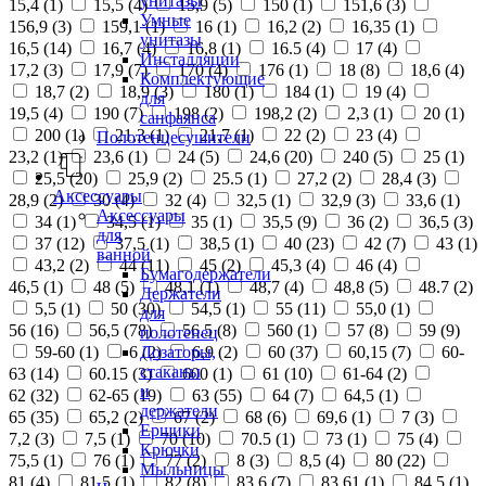
унитазы
15,4 (
1
)
15,5 (
4
)
15,9 (
5
)
150 (
1
)
151,6 (
3
)
Умные
156,9 (
3
)
159,1 (
1
)
16 (
1
)
16,2 (
2
)
16,35 (
1
)
унитазы
16,5 (
14
)
16,7 (
4
)
16,8 (
1
)
16.5 (
4
)
17 (
4
)
Инсталляции
17,2 (
3
)
17,9 (
7
)
170 (
4
)
176 (
1
)
18 (
8
)
18,6 (
4
)
Комплектующие
18,7 (
2
)
18,9 (
3
)
180 (
1
)
184 (
1
)
19 (
4
)
для
19,5 (
4
)
190 (
7
)
198 (
2
)
198,2 (
2
)
2,3 (
1
)
20 (
1
)
санфаянса
200 (
1
)
21,3 (
1
)
21,7 (
1
)
22 (
2
)
23 (
4
)
Полотенцесушители
23,2 (
1
)
23,6 (
1
)
24 (
5
)
24,6 (
20
)
240 (
5
)
25 (
1
)
25,5 (
20
)
25,9 (
2
)
25.5 (
1
)
27,2 (
2
)
28,4 (
3
)
Аксессуары
28,9 (
2
)
30 (
4
)
32 (
4
)
32,5 (
1
)
32,9 (
3
)
33,6 (
1
)
Аксессуары
34 (
1
)
34,5 (
1
)
35 (
1
)
35,5 (
9
)
36 (
2
)
36,5 (
3
)
для
37 (
12
)
37,5 (
1
)
38,5 (
1
)
40 (
23
)
42 (
7
)
43 (
1
)
ванной
43,2 (
2
)
44 (
11
)
45 (
2
)
45,3 (
4
)
46 (
4
)
Бумагодержатели
46,5 (
1
)
48 (
5
)
48,1 (
1
)
48,7 (
4
)
48,8 (
5
)
48.7 (
2
)
Держатели
5,5 (
1
)
50 (
30
)
54,5 (
1
)
55 (
11
)
55,0 (
1
)
для
56 (
16
)
56,5 (
78
)
56.5 (
8
)
560 (
1
)
57 (
8
)
59 (
9
)
полотенец
Дозаторы,
59-60 (
1
)
6 (
2
)
6,9 (
2
)
60 (
37
)
60,15 (
7
)
60-
стаканы
63 (
14
)
60.15 (
3
)
600 (
1
)
61 (
10
)
61-64 (
2
)
и
62 (
32
)
62-65 (
19
)
63 (
55
)
64 (
7
)
64,5 (
1
)
держатели
65 (
35
)
65,2 (
2
)
67 (
2
)
68 (
6
)
69,6 (
1
)
7 (
3
)
Ершики
7,2 (
3
)
7,5 (
1
)
70 (
10
)
70.5 (
1
)
73 (
1
)
75 (
4
)
Крючки
75,5 (
1
)
76 (
1
)
77 (
2
)
8 (
3
)
8,5 (
4
)
80 (
22
)
Мыльницы
81 (
4
)
81,5 (
1
)
82 (
8
)
83,6 (
7
)
83,61 (
1
)
84,5 (
1
)