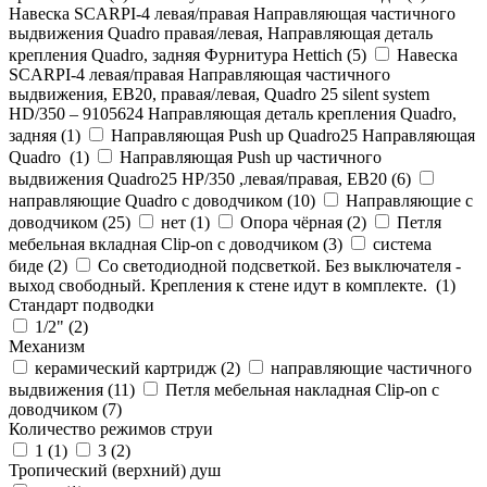
Навеска SCARPI-4 левая/правая Направляющая частичного
выдвижения Quadro правая/левая, Направляющая деталь
крепления Quadro, задняя Фурнитура Hettich (
5
)
Навеска
SCARPI-4 левая/правая Направляющая частичного
выдвижения, ЕВ20, правая/левая, Quadro 25 silent system
HD/350 – 9105624 Направляющая деталь крепления Quadro,
задняя (
1
)
Направляющая Push up Quadro25 Направляющая
Quadro (
1
)
Направляющая Push up частичного
выдвижения Quadro25 НР/350 ,левая/правая, ЕВ20 (
6
)
направляющие Quadro с доводчиком (
10
)
Направляющие с
доводчиком (
25
)
нет (
1
)
Опора чёрная (
2
)
Петля
мебельная вкладная Clip-on с доводчиком (
3
)
система
биде (
2
)
Со светодиодной подсветкой. Без выключателя -
выход свободный. Крепления к стене идут в комплекте. (
1
)
Стандарт подводки
1/2" (
2
)
Механизм
керамический картридж (
2
)
направляющие частичного
выдвижения (
11
)
Петля мебельная накладная Clip-on с
доводчиком (
7
)
Количество режимов струи
1 (
1
)
3 (
2
)
Тропический (верхний) душ