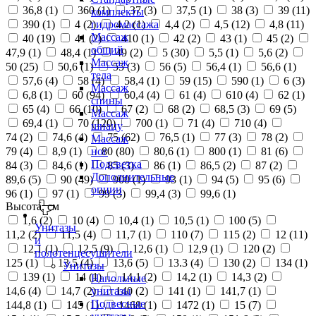
36,8 (
1
)
360 (
1
)
37 (
3
)
37,5 (
1
)
38 (
3
)
39 (
11
)
комплекты
390 (
1
)
4 (
2
)
4,2 (
1
)
4,4 (
2
)
4,5 (
12
)
4,8 (
11
)
гидромассажа
Массаж
40 (
19
)
41 (
2
)
410 (
1
)
42 (
2
)
43 (
1
)
45 (
2
)
общий
47,9 (
1
)
48,4 (
1
)
49 (
2
)
5 (
30
)
5,5 (
1
)
5,6 (
2
)
Массаж
50 (
25
)
50,6 (
1
)
55 (
3
)
56 (
5
)
56,4 (
1
)
56,6 (
1
)
тела
57,6 (
4
)
58 (
4
)
58,4 (
1
)
59 (
15
)
590 (
1
)
6 (
3
)
Массаж
6,8 (
1
)
60 (
94
)
60,4 (
4
)
61 (
4
)
610 (
4
)
62 (
1
)
спины
65 (
4
)
66 (
10
)
67 (
2
)
68 (
2
)
68,5 (
3
)
69 (
5
)
Массаж
69,4 (
1
)
70 (
120
)
700 (
1
)
71 (
4
)
710 (
4
)
шиацу
74 (
2
)
74,6 (
4
)
75 (
62
)
76,5 (
1
)
77 (
3
)
78 (
2
)
Массаж
79 (
4
)
8,9 (
1
)
80 (
80
)
80,6 (
1
)
800 (
1
)
81 (
6
)
ног
Подсветка
84 (
3
)
84,6 (
1
)
85 (
3
)
86 (
1
)
86,5 (
2
)
87 (
2
)
Дополнительные
89,6 (
5
)
90 (
49
)
900 (
1
)
93 (
1
)
94 (
5
)
95 (
6
)
опции
96 (
1
)
97 (
1
)
99 (
3
)
99,4 (
3
)
99,6 (
1
)
Высота, см
1,6 (
2
)
10 (
4
)
10,4 (
1
)
10,5 (
1
)
100 (
5
)
Унитазы
11,2 (
2
)
11,5 (
4
)
11,7 (
1
)
110 (
7
)
115 (
2
)
12 (
11
)
и
12,1 (
1
)
12,5 (
9
)
12,6 (
1
)
12,9 (
1
)
120 (
2
)
полотенцесушители
125 (
1
)
13,5 (
4
)
13,6 (
5
)
13.3 (
4
)
130 (
2
)
134 (
1
)
Унитазы
139 (
1
)
14 (
1
)
14,1 (
2
)
14,2 (
1
)
14,3 (
2
)
Напольные
14,6 (
4
)
14,7 (
2
)
140 (
2
)
141 (
1
)
141,7 (
1
)
унитазы
Подвесные
144,8 (
1
)
145 (
1
)
1468 (
1
)
1472 (
1
)
15 (
7
)