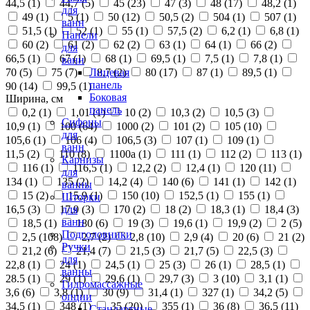
44,5 (
1
)
44,7 (
5
)
45 (
23
)
47 (
3
)
48 (
17
)
48,2 (
1
)
для
49 (
1
)
5 (
1
)
50 (
12
)
50,5 (
2
)
504 (
1
)
507 (
1
)
ванн
51,5 (
1
)
52 (
1
)
55 (
1
)
57,5 (
2
)
6,2 (
1
)
6,8 (
1
)
Панели
60 (
2
)
61 (
2
)
62 (
2
)
63 (
1
)
64 (
1
)
66 (
2
)
для
66,5 (
1
)
67 (
1
)
68 (
1
)
69,5 (
1
)
7,5 (
1
)
7,8 (
1
)
ванн
70 (
5
)
75 (
7
)
8,7 (
2
)
80 (
17
)
87 (
1
)
89,5 (
1
)
Лицевая
панель
90 (
14
)
99,5 (
1
)
Боковая
Ширина, см
панель
0,2 (
1
)
1,01 (
1
)
10 (
2
)
10,3 (
2
)
10,5 (
3
)
Сифоны
10,9 (
1
)
100 (
64
)
1000 (
2
)
101 (
2
)
105 (
10
)
для
105,6 (
1
)
106 (
4
)
106,5 (
3
)
107 (
1
)
109 (
1
)
ванн
11,5 (
2
)
110 (
8
)
1100а (
1
)
111 (
1
)
112 (
2
)
113 (
1
)
Карнизы
116 (
1
)
116,5 (
1
)
12,2 (
2
)
12,4 (
1
)
120 (
11
)
для
134 (
1
)
135 (
2
)
14,2 (
4
)
140 (
6
)
141 (
1
)
142 (
1
)
ванны
15 (
2
)
15,9 (
1
)
150 (
10
)
152,5 (
1
)
155 (
1
)
Шторки
16,5 (
3
)
17,9 (
3
)
170 (
2
)
18 (
2
)
18,3 (
1
)
18,4 (
3
)
для
ванн
18,5 (
1
)
180 (
6
)
19 (
3
)
19,6 (
1
)
19,9 (
2
)
2 (
5
)
Подголовники
2,5 (
108
)
2,7 (
2
)
2,8 (
10
)
2,9 (
4
)
20 (
6
)
21 (
2
)
Ручки
21,2 (
6
)
21,4 (
7
)
21,5 (
3
)
21,7 (
5
)
22,5 (
3
)
для
22,8 (
1
)
24 (
1
)
24,5 (
1
)
25 (
3
)
26 (
1
)
28,5 (
1
)
ванны
28.5 (
1
)
29 (
1
)
29,6 (
1
)
29,7 (
3
)
3 (
10
)
3,1 (
1
)
Гидромассажные
3,6 (
6
)
3,8 (
1
)
30 (
9
)
31,4 (
1
)
327 (
1
)
34,2 (
5
)
опции
34,5 (
1
)
348 (
1
)
35 (
20
)
355 (
1
)
36 (
8
)
36,5 (
11
)
Стандартные