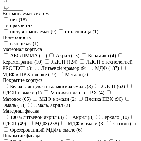
Встраиваемая система
нет (
18
)
Тип раковины
полувстраиваемая (
9
)
столешница (
1
)
Поверхность
глянцевая (
1
)
Материал корпуса
АБС/ПММА (
11
)
Акрил (
13
)
Керамика (
4
)
Керамогранит (
10
)
ЛДСП (
124
)
ЛДСП с технологией
PROTECT (
3
)
Литьевой мрамор (
9
)
МДФ (
187
)
МДФ в ПВХ пленке (
19
)
Металл (
2
)
Покрытие корпуса
Белая глянцевая итальянская эмаль (
3
)
ЛДСП (
62
)
ЛДСП в эмали (
1
)
Матовая пленка ПВХ (
4
)
Матовое (
65
)
МДФ в эмали (
2
)
Пленка ПВХ (
96
)
Эмаль (
18
)
Эмаль, акрил (
2
)
Материал фасада
100% литьевой акрил (
3
)
Акрил (
8
)
Зеркало (
10
)
ЛДСП (
49
)
МДФ (
238
)
МДФ в эмали (
3
)
Стекло (
1
)
Фрезерованный МДФ в эмале (
6
)
Покрытие фасада