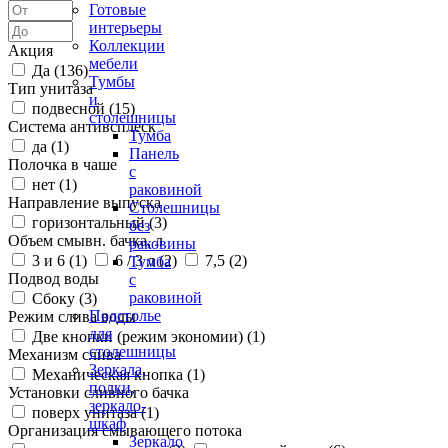
Готовые
интерьеры
Коллекции
Акция
мебели
Да (
136
)
Тумбы
Тип унитаза
и
подвесной (
15
)
столешницы
Система антивсплеск
Тумба
да (
1
)
Панель
Полочка в чаше
с
нет (
1
)
раковиной
Направление выпуска
Столешницы
горизонтальный (
3
)
без
Объем смывн. бачка, л
раковины
3 и 6 (
1
)
6 / 3 л (
2
)
7,5 (
2
)
Тумба
Подвод воды
с
раковиной
Сбоку (
3
)
Подстолье
Режим слива воды
для
Две кнопки (режим экономии) (
1
)
столешницы
Механизм слива
Зеркала,
Механическая кнопка (
1
)
полки,
Установки сливного бачка
зеркало-
поверх унитаза (
1
)
шкаф
Организация смывающего потока
Зеркало