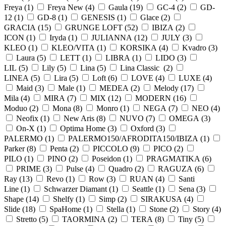
Freya (
1
)
Freya New (
4
)
Gaula (
19
)
GC-4 (
2
)
GD-
12 (
1
)
GD-8 (
1
)
GENESIS (
1
)
Glace (
2
)
GRACIA (
15
)
GRUNGE LOFT (
52
)
IBIZA (
2
)
ICON (
1
)
Iryda (
1
)
JULIANNA (
12
)
JULY (
3
)
KLEO (
1
)
KLEO/VITA (
1
)
KORSIKA (
4
)
Kvadro (
3
)
Laura (
5
)
LETT (
1
)
LIBRA (
1
)
LIDO (
3
)
LIL (
5
)
Lily (
5
)
Lina (
5
)
Lina Classic (
2
)
LINEA (
5
)
Lira (
5
)
Loft (
6
)
LOVE (
4
)
LUXE (
4
)
Maid (
3
)
Male (
1
)
MEDEA (
2
)
Melody (
17
)
Mila (
4
)
MIRA (
7
)
MIX (
12
)
MODERN (
16
)
Moduo (
2
)
Mona (
8
)
Monro (
1
)
NEGA (
7
)
NEO (
4
)
Neofix (
1
)
New Aris (
8
)
NUVO (
7
)
OMEGA (
3
)
On-X (
1
)
Optima Home (
3
)
Oxford (
3
)
PALERMO (
1
)
PALERMO150/AFRODITA150/IBIZA (
1
)
Parker (
8
)
Penta (
2
)
PICCOLO (
9
)
PICO (
2
)
PILO (
1
)
PINO (
2
)
Poseidon (
1
)
PRAGMATIKA (
6
)
PRIME (
3
)
Pulse (
4
)
Quadro (
2
)
RAGUZA (
6
)
Ray (
13
)
Revo (
1
)
Row (
3
)
RUAN (
4
)
Santi
Line (
1
)
Schwarzer Diamant (
1
)
Seattle (
1
)
Sena (
3
)
Shape (
14
)
Shelfy (
1
)
Simp (
2
)
SIRAKUSA (
4
)
Slide (
18
)
SpaHome (
1
)
Stella (
1
)
Stone (
2
)
Story (
4
)
Stretto (
5
)
TAORMINA (
2
)
TERA (
8
)
Tiny (
5
)