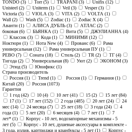
TONDO (
3
)
Torr (
5
)
TRAPANI (
3
)
Unifix (
12
)
Unisteel (
2
)
Uniterm (
1
)
Veil (
3
)
Vesper (
3
)
Victoria (
5
)
VIOLA (
3
)
VITA (
2
)
VOLTA (
1
)
Wall (
2
)
Wash (
5
)
Zodiac (
1
)
Zodiac X (
4
)
Аванти (
1
)
АЛИСА ДУБЛЬ (
3
)
АТЛАС (
2
)
боковая (
6
)
БЬЯНКА (
1
)
Вита (
5
)
ДЖУЛИАННА (
4
)
Классик (
3
)
Кода (
1
)
МИНИМИ (
12
)
Ноктюрн (
1
)
Нота New (
4
)
Прованс (
6
)
Рама
универсальная (
12
)
Рама универсальная ПУ (
1
)
РЕВО (
7
)
Соната (
18
)
Стиль (
2
)
ТR (
2
)
ТГ (
4
)
Тигода (
2
)
Универсальная (
8
)
Уют (
2
)
ЭКОНОМ (
3
)
Этюд (
5
)
Юнификс (
1
)
Страна производитель
Россия (
1
)
Trend (
1
)
Россия (
1
)
Германия (
1
)
Китай (
20
)
Россия (
1073
)
Гарантия
1 год (
42
)
10 (
4
)
10 лет (
41
)
15 (
2
)
15 лет (
84
)
17 (
1
)
17 лет (
152
)
2 года (
485
)
20 лет (
24
)
24
мес (
14
)
24 месяца (
7
)
25 лет (
18
)
3 года (
24
)
4
года (
1
)
5 лет (
20
)
6 месяцев (
4
)
7 лет (
1
)
7
лет* (
1
)
Корпус - 10 лет, водозапорные механизмы - 5
лет (
5
)
Корпус - 10 лет, душевые аксессуары в комплекте -
3 года, излив, картриджи и кранбуксы - 5 лет (
1
)
Корпус -