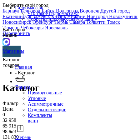
Выберите свой город
Гидромассаж
Барнаул
Белгород
Бийск
Волгоград
Воронеж
Другой город
Что такое гидромассаж?
Екатеринбург
Ижевск
Казань
Нижний Новгород
Новокузнецк
Собрать гидромассажную ванну
Новосибирск
Оренбург
Пермь
Самара
Тольятти
Томск
Тюмень
Чебоксары
Ярославль
Ваш город:
Перезвонить
Казань
Магазины
Каталог
товаров
Главная
- Каталог
Каталог
Ванны
Прямоугольные
Угловые
Фильтр
Асимметричные
Цена
Отдельностоящие
0
Комплекты
32 958
ванн
65 915
98 873
131 830
Мебель