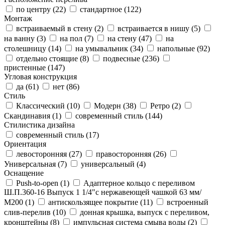
по центру (
22
)
стандартное (
122
)
Монтаж
встраиваемый в стену (
2
)
встраивается в нишу (
5
)
на ванну (
3
)
на пол (
7
)
на стену (
47
)
на
столешницу (
14
)
на умывальник (
34
)
напольные (
92
)
отдельно стоящие (
8
)
подвесные (
236
)
пристенные (
147
)
Угловая конструкция
да (
61
)
нет (
86
)
Стиль
Классический (
10
)
Модерн (
38
)
Ретро (
2
)
Скандинавия (
1
)
современный стиль (
144
)
Стилистика дизайна
современный стиль (
17
)
Ориентация
левосторонняя (
27
)
правосторонняя (
26
)
Универсальная (
7
)
универсальный (
4
)
Оснащение
Push-to-open (
1
)
Адаптерное кольцо с переливом
Ш.П.360-16 Выпуск 1 1/4"с нержавеющей чашкой 63 мм/
М200 (
1
)
антискользящее покрытие (
11
)
встроенный
слив-перелив (
10
)
донная крышка, выпуск с переливом,
кронштейны (
8
)
импульсная система смыва воды (
2
)