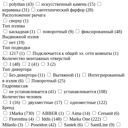
polytitan (
43
)
искусственный камень (
15
)
керамика (
31
)
сантехнический фарфор (
28
)
Расположение рычага
сверху (
1
)
Тип излива
каскадная (
1
)
поворотный (
9
)
фиксированный (
48
)
Выдвижной излив
нет (
19
)
Тип подводки
1217 (
1
)
Подключается к общей эл. сети комнаты (
1
)
Количество монтажных отверстий
1 (
48
)
2 (
41
)
3 (
2
)
Тип дивертора
Без дивертора (
11
)
Вытяжной (
1
)
Интегрированный
в излив (
6
)
Поворотный (
25
)
Гидромассаж
не устанавливается (
41
)
устанавливается (
108
)
Количество человек
1 (
16
)
двухместные (
17
)
одноместные (
122
)
Бренд
1Marka (
730
)
ABBER (
1
)
Aima (
14
)
Cersanit (
6
)
Florentina (
4
)
Iddis (
148
)
Marka One (
222
)
Milardo (
3
)
Poseidon (
42
)
Santek (
6
)
SantiLine (
9
)